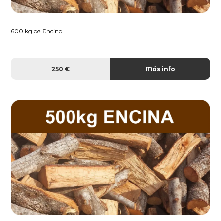
600 kg de Encina...
250 €
Más info