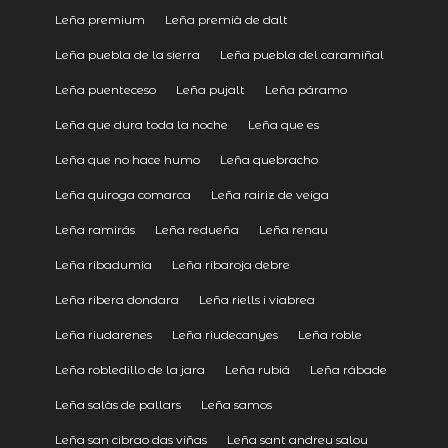
Leña premium
Leña premià de dalt
Leña puebla de la sierra
Leña puebla del caramiñal
Leña puenteceso
Leña pujalt
Leña páramo
Leña que dura toda la noche
Leña que es
Leña que no hace humo
Leña quebracho
Leña quiroga comarca
Leña rairiz de veiga
Leña ramirás
Leña redueña
Leña renau
Leña ribadumia
Leña ribaroja debre
Leña ribera dondara
Leña riells i viabrea
Leña riudarenes
Leña riudecanyes
Leña roble
Leña robledillo de la jara
Leña rubiá
Leña rábade
Leña salàs de pallars
Leña samos
Leña san cibrao das viñas
Leña sant andreu salou