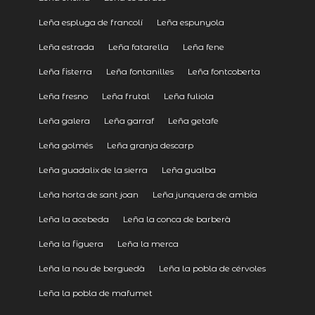
Leña espluga de francolí
Leña espunyola
Leña estrada
Leña fatarella
Leña fene
Leña fisterra
Leña fontanilles
Leña fontcoberta
Leña fresno
Leña frutal
Leña fuliola
Leña galera
Leña garraf
Leña getafe
Leña golmés
Leña granja descarp
Leña guadalix de la sierra
Leña gualba
Leña horta de sant joan
Leña junquera de ambía
Leña la acebeda
Leña la conca de barberà
Leña la figuera
Leña la merca
Leña la nou de berguedà
Leña la pobla de cérvoles
Leña la pobla de mafumet