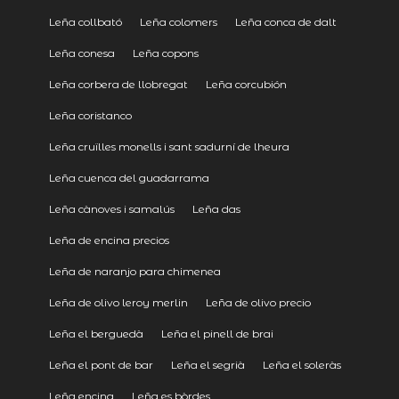
Leña collbató
Leña colomers
Leña conca de dalt
Leña conesa
Leña copons
Leña corbera de llobregat
Leña corcubión
Leña coristanco
Leña cruïlles monells i sant sadurní de lheura
Leña cuenca del guadarrama
Leña cànoves i samalús
Leña das
Leña de encina precios
Leña de naranjo para chimenea
Leña de olivo leroy merlin
Leña de olivo precio
Leña el berguedà
Leña el pinell de brai
Leña el pont de bar
Leña el segrià
Leña el soleràs
Leña encina
Leña es bòrdes