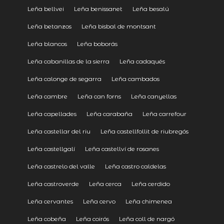
Leña bellvei
Leña benissanet
Leña besalú
Leña betanzos
Leña bisbal de montsant
Leña blancos
Leña boborás
Leña cabanillas de la sierra
Leña cadaqués
Leña calonge de segarra
Leña cambados
Leña cambre
Leña can forns
Leña canyellas
Leña capellades
Leña carabaña
Leña carrefour
Leña castellar del riu
Leña castellfollit de riubregós
Leña castellgalí
Leña castellví de rosanes
Leña castrelo del valle
Leña castro caldelas
Leña castroverde
Leña cerca
Leña cerdido
Leña cervantes
Leña cervo
Leña chimenea
Leña cobeña
Leña coirós
Leña coll de nargó