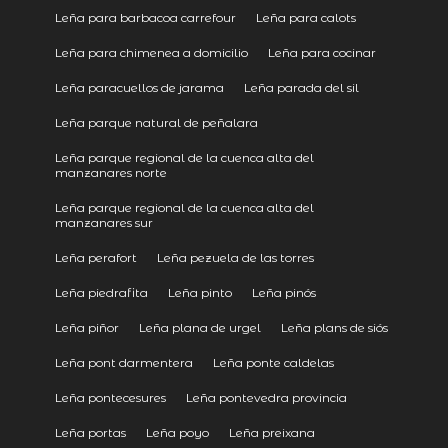
Leña para barbacoa carrefour
Leña para calots
Leña para chimenea a domicilio
Leña para cocinar
Leña paracuellos de jarama
Leña parada del sil
Leña parque natural de peñalara
Leña parque regional de la cuenca alta del
manzanares norte
Leña parque regional de la cuenca alta del
manzanares sur
Leña perafort
Leña pezuela de las torres
Leña piedrafita
Leña pinto
Leña pinós
Leña piñor
Leña plana de urgel
Leña plans de siós
Leña pont darmentera
Leña ponte caldelas
Leña pontecesures
Leña pontevedra provincia
Leña portas
Leña poyo
Leña preixana