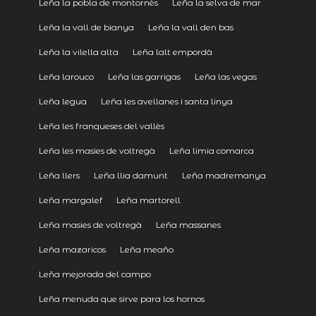
Leña la pobla de montornès
Leña la selva de mar
Leña la vall de bianya
Leña la vall den bas
Leña la vilella alta
Leña lalt empordà
Leña larouco
Leña las garrigas
Leña las vegas
Leña legua
Leña les avellanes i santa linya
Leña les franqueses del vallès
Leña les masies de voltregà
Leña limia comarca
Leña llers
Leña llia damunt
Leña madremanya
Leña margalef
Leña martorell
Leña masies de voltregà
Leña massanes
Leña mazaricos
Leña meaño
Leña mejorada del campo
Leña menuda que sirve para los hornos