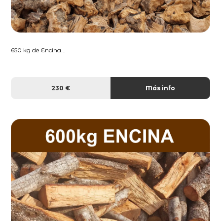
650 kg de Encina...
230 €
Más info