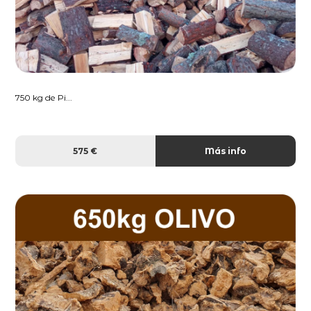
750 kg de Pi...
575 €
Más info