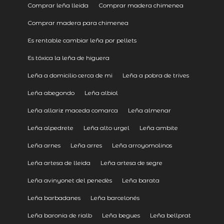
Comprar leña lleida
Comprar madera chimenea
Comprar madera para chimenea
Es rentable cambiar leña por pellets
Es tóxica la leña de higuera
Leña a domicilio cerca de mi
Leña a pobra de trives
Leña abegondo
Leña albiol
Leña allariz maceda comarca
Leña almenar
Leña alpedrete
Leña alto urgel
Leña ambite
Leña arnes
Leña arres
Leña arroyomolinos
Leña artesa de lleida
Leña artesa de segre
Leña avinyonet del penedès
Leña barata
Leña barbadanes
Leña barcelonés
Leña baronia de rialb
Leña begues
Leña bellprat