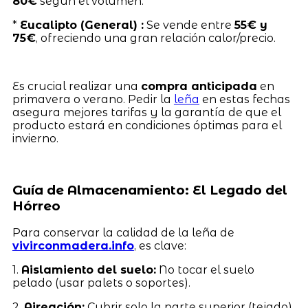
80€
según el volumen.
*
Eucalipto (General) :
Se vende entre
55€ y
75€
, ofreciendo una gran relación calor/precio.
Es crucial realizar una
compra anticipada
en
primavera o verano. Pedir la
leña
en estas fechas
asegura mejores tarifas y la garantía de que el
producto estará en condiciones óptimas para el
invierno.
Guía de Almacenamiento: El Legado del
Hórreo
Para conservar la calidad de la leña de
vivirconmadera.info
, es clave:
1.
Aislamiento del suelo:
No tocar el suelo
pelado (usar palets o soportes).
2.
Aireación:
Cubrir solo la parte superior (tejado),