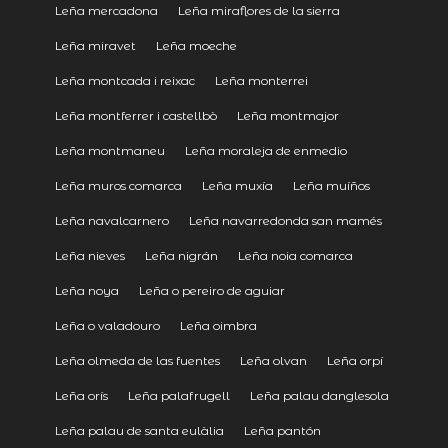
Leña mercadona
Leña miraflores de la sierra
Leña miravet
Leña moeche
Leña montcada i reixac
Leña monterrei
Leña montferrer i castellbò
Leña montmajor
Leña montmaneu
Leña moraleja de enmedio
Leña muros comarca
Leña muxía
Leña muíños
Leña navalcarnero
Leña navarredonda san mamés
Leña nieves
Leña nigrán
Leña noia comarca
Leña noya
Leña o pereiro de aguiar
Leña o valadouro
Leña oimbra
Leña olmeda de las fuentes
Leña olvan
Leña orpí
Leña orís
Leña palafrugell
Leña palau danglesola
Leña palau de santa eulàlia
Leña pantón