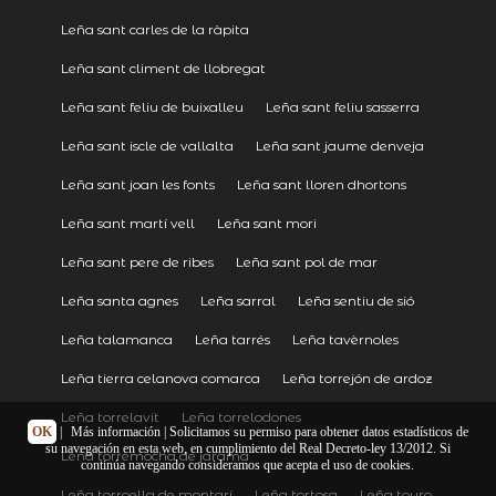
Leña sant carles de la ràpita
Leña sant climent de llobregat
Leña sant feliu de buixalleu
Leña sant feliu sasserra
Leña sant iscle de vallalta
Leña sant jaume denveja
Leña sant joan les fonts
Leña sant lloren dhortons
Leña sant martí vell
Leña sant mori
Leña sant pere de ribes
Leña sant pol de mar
Leña santa agnes
Leña sarral
Leña sentiu de sió
Leña talamanca
Leña tarrés
Leña tavèrnoles
Leña tierra celanova comarca
Leña torrejón de ardoz
Leña torrelavit
Leña torrelodones
OK
|
Más información
| Solicitamos su permiso para obtener datos estadísticos de
su navegación en esta web, en cumplimiento del Real Decreto-ley 13/2012. Si
Leña torremocha de jarama
continúa navegando consideramos que acepta el uso de cookies.
Leña torroella de montgrí
Leña tortosa
Leña touro