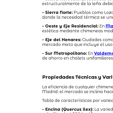
estructuralmente de la leña debid
- Sierra Norte:
Pueblos como Loz
donde la necesidad térmica se une 
- Oeste y Eje Residencial:
En
Ma
estética mediante chimeneas mode
- Eje del Henares:
Ciudades com
mercado mixto que incluye el uso 
- Sur Metropolitano:
En
Valdem
de ahorro en chalets unifamiliares
Propiedades Técnicas y Va
La eficiencia de cualquier chime
Madrid, el mercado se inclina hac
Tabla de características por varie
- Encina (Quercus ilex):
La varie