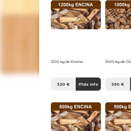
1200 kg de Encina...
1000 kg de Oliv
320 €
Más info
390 €