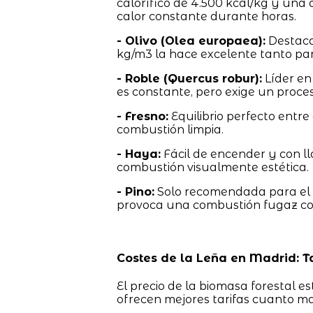
calorífico de 4.500 kcal/kg y una
calor constante durante horas.
- Olivo (Olea europaea):
Destaca
kg/m3 la hace excelente tanto par
- Roble (Quercus robur):
Líder en 
es constante, pero exige un proce
- Fresno:
Equilibrio perfecto entr
combustión limpia.
- Haya:
Fácil de encender y con l
combustión visualmente estética.
- Pino:
Solo recomendada para el e
provoca una combustión fugaz c
Costes de la Leña en Madrid: T
El precio de la biomasa forestal e
ofrecen mejores tarifas cuanto ma