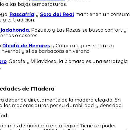
o a las bajas temperaturas.
oya,
Rascafría
y
Soto del Real
mantienen un consum
a la tradición.
jadahonda
, Pozuelo y Las Rozas, se busca confort y
rnas o casetes.
o
Alcalá de Henares
y Camarma presentan un
invernal y el de barbacoas en verano.
oro
, Getafe y Villaviciosa, la biomasa es una estrategia
.
riedades de Madera
nea depende directamente de la madera elegida. En
ia las maderas duras por su durabilidad y densidad.
dad:
dad más demandada en la región. Tiene un poder