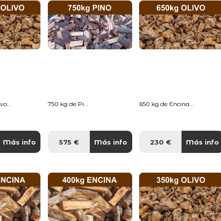
o...
750 kg de Pi...
650 kg de Encina...
Más info
575 €
Más info
230 €
Más info