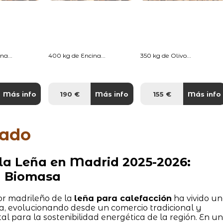
na...
400 kg de Encina...
350 kg de Olivo...
Más info
190 €
Más info
155 €
Más info
rado
 la Leña en Madrid 2025-2026:
y Biomasa
or madrileño de la
leña para calefacción
ha vivido u
a, evolucionando desde un comercio tradicional y
l para la sostenibilidad energética de la región. En un