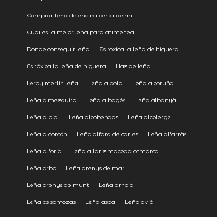
Comprar leña de encina cerca de mi
Cual es la mejor leña para chimenea
Donde conseguir leña
Es toxica la leña de higuera
Es tóxica la leña de higuera
Haz de leña
Leroy merlin leña
Leña a bola
Leña a coruña
Leña a mezquita
Leña albagés
Leña albanyà
Leña albiol
Leña alcobendas
Leña alcoletge
Leña alcorcón
Leña alfara de carles
Leña alfarràs
Leña alforja
Leña allariz maceda comarca
Leña arbo
Leña arenys de mar
Leña arenys de munt
Leña arnoia
Leña as somozas
Leña aspa
Leña avià