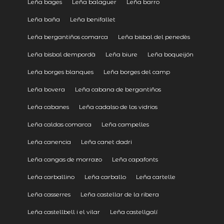
Leña bages
Leña balaguer
Leña barro
Leña baña
Leña benifallet
Leña bergantiños comarca
Leña bisbal del penedès
Leña bisbal dempordà
Leña biure
Leña boqueijón
Leña borges blanques
Leña borges del camp
Leña bovera
Leña cabana de bergantiños
Leña cabanes
Leña cadalso de los vidrios
Leña caldas comarca
Leña campelles
Leña canencia
Leña canet dadri
Leña cangas de morrazo
Leña capafonts
Leña carballino
Leña carballo
Leña cartelle
Leña casserres
Leña castellar de la ribera
Leña castellbell i el vilar
Leña castellgalí