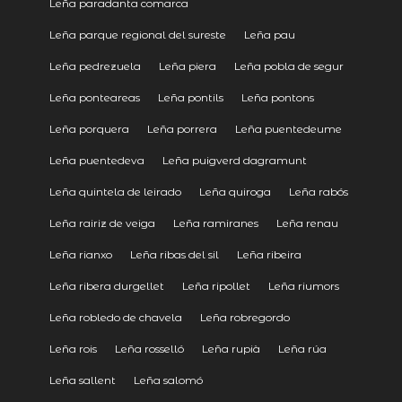
Leña paradanta comarca
Leña parque regional del sureste
Leña pau
Leña pedrezuela
Leña piera
Leña pobla de segur
Leña ponteareas
Leña pontils
Leña pontons
Leña porquera
Leña porrera
Leña puentedeume
Leña puentedeva
Leña puigverd dagramunt
Leña quintela de leirado
Leña quiroga
Leña rabós
Leña rairiz de veiga
Leña ramiranes
Leña renau
Leña rianxo
Leña ribas del sil
Leña ribeira
Leña ribera durgellet
Leña ripollet
Leña riumors
Leña robledo de chavela
Leña robregordo
Leña rois
Leña rosselló
Leña rupià
Leña rúa
Leña sallent
Leña salomó