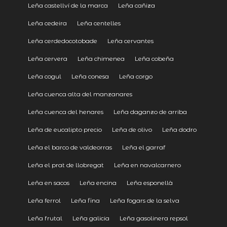
Leña castellví de la marca
Leña cañiza
Leña cedeira
Leña centelles
Leña cerdedocotobade
Leña cervantes
Leña cervera
Leña chimenea
Leña cobeña
Leña cogul
Leña conesa
Leña corgo
Leña cuenca alta del manzanares
Leña cuenca del henares
Leña daganzo de arriba
Leña de eucalipto precio
Leña de olivo
Leña dodro
Leña el barco de valdeorras
Leña el garraf
Leña el prat de llobregat
Leña en navalcarnero
Leña en sacos
Leña encina
Leña esponellà
Leña ferrol
Leña fina
Leña fogars de la selva
Leña frutal
Leña galicia
Leña gasolinera repsol