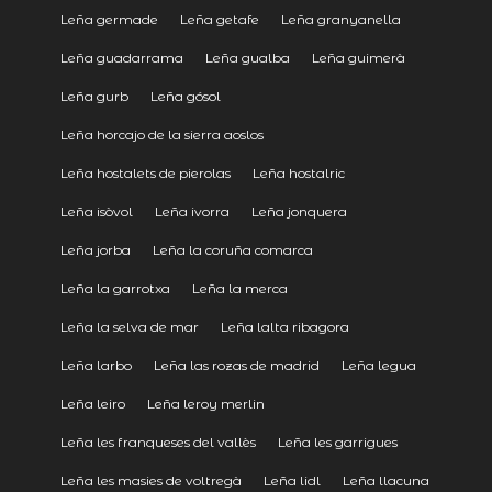
Leña germade
Leña getafe
Leña granyanella
Leña guadarrama
Leña gualba
Leña guimerà
Leña gurb
Leña gósol
Leña horcajo de la sierra aoslos
Leña hostalets de pierolas
Leña hostalric
Leña isòvol
Leña ivorra
Leña jonquera
Leña jorba
Leña la coruña comarca
Leña la garrotxa
Leña la merca
Leña la selva de mar
Leña lalta ribagora
Leña larbo
Leña las rozas de madrid
Leña legua
Leña leiro
Leña leroy merlin
Leña les franqueses del vallès
Leña les garrigues
Leña les masies de voltregà
Leña lidl
Leña llacuna