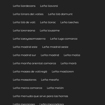
Leña llardecans
Leña llavorsí
Leña llinars del valles
Leña llià damunt
Leña llià de vall
Leña llorac
Leña loeches
Leña lorenzana
Leña lousame
Leña lozoyasomosierra
Leña lugo comarca
Leña madrid este
Leña madrid oeste
Leña madrid sur
Leña madrid
Leña malla
Leña mariña oriental comarca
Leña marà
Leña masies de voltregà
Leña maslloren
Leña massoteres
Leña meaño
Leña meira comarca
Leña melón
Leña menuda que sirve para los hornos
Leña meranges
Leña mercadona