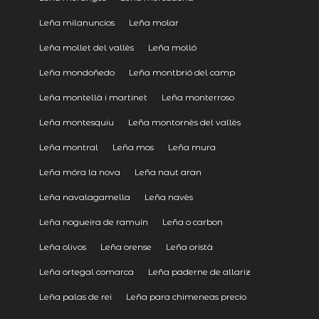
Leña milanuncios
Leña molar
Leña mollet del vallès
Leña molló
Leña mondoñedo
Leña montbrió del camp
Leña montellà i martinet
Leña monterroso
Leña montesquiu
Leña montornès del vallès
Leña montral
Leña mos
Leña mura
Leña móra la nova
Leña naut aran
Leña navalagamella
Leña navès
Leña nogueira de ramuín
Leña o carbon
Leña olivos
Leña orense
Leña oristà
Leña ortegal comarca
Leña paderne de allariz
Leña palas de rei
Leña para chimeneas precio