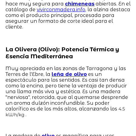
hace muy segura para
chimeneas
abiertas. En el
catálogo de
vivirconmadera.info
, la alzina destaca
como el producto principal, procesada para
asegurar un formato de corte ideal para el
cliente.
La Olivera (Olivo): Potencia Térmica y
Esencia Mediterránea
Muy apreciada en las zonas de Tarragona y las
Terres de l'Ebre, la
leña de olivo
es un
espectáculo para los sentidos. Es casi tan densa
como la encina, pero tiene la ventaja de producir
una llama más viva y estética. Es una madera
"nerviosa", retorcida, que al quemarse desprende
un aroma dulzón inconfundible. Su poder
calorífico es de los más altos, alcanzando los
4.5
.
kWh/kg
La madera de
olivo
es magnífica para usos