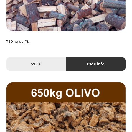
750 kg de Pi...
575 €
Más info