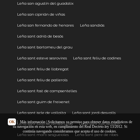
Leña san agustín del guadalix
Leña san cipirián de viñas
Leña san fernando de henares
Leña sandiás
Leña sant adrià de besòs
Leña sant bartomeu del grau
Leña sant esteve sesrovires
Leña sant feliu de codines
Leña sant feliu de llobregat
Leña sant feliu de pallerols
Leña sant fost de campsentelles
Leña sant guim de freixenet
Leña sant iscle de vallalta
Leña sant jordi desvalls
OK
|
Más información
| Solicitamos su permiso para obtener datos estadísticos de
Leña sant julià de cerdanyola
Leña sant just desvern
su navegación en esta web, en cumplimiento del Real Decreto-ley 13/2012. Si
continúa navegando consideramos que acepta el uso de cookies.
Leña sant martí sesgueioles
Leña sant pere de ribes