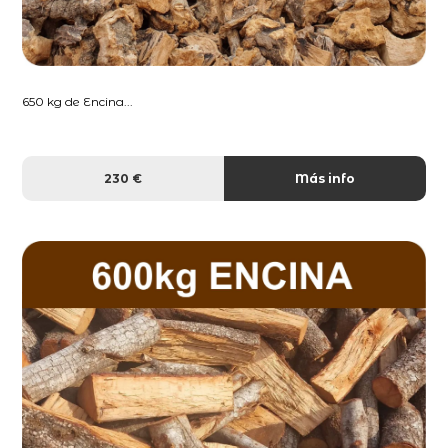
650 kg de Encina...
230 €
Más info