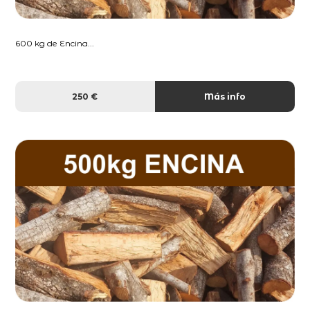
600 kg de Encina...
250 €
Más info