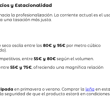
ios y Estacionalidad
ia la profesionalización. La corriente actual es el us
a una tasación más justa.
e seco oscila entre los
80€ y 95€
por metro cúbico
do).
mpetitivos, entre
55€ y 80€
según el volumen.
entre
55€ y 75€
, ofreciendo una magnífica relación
cipada
en primavera o verano. Comprar la
leña
en est
la seguridad de que el producto estará en condiciones