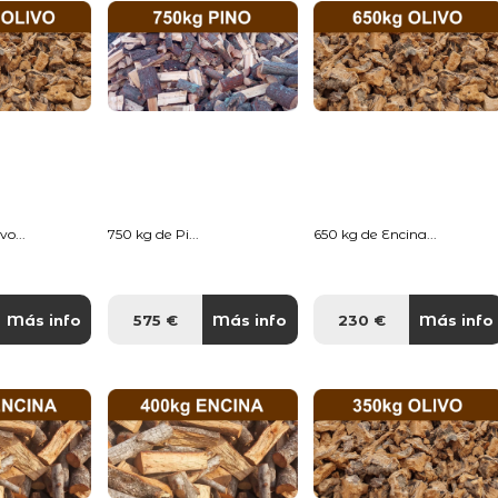
o...
750 kg de Pi...
650 kg de Encina...
Más info
575 €
Más info
230 €
Más info