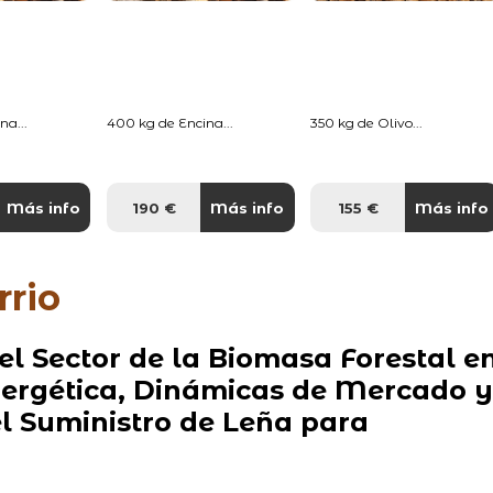
na...
400 kg de Encina...
350 kg de Olivo...
Más info
190 €
Más info
155 €
Más info
rrio
del Sector de la Biomasa Forestal e
Energética, Dinámicas de Mercado y
l Suministro de Leña para