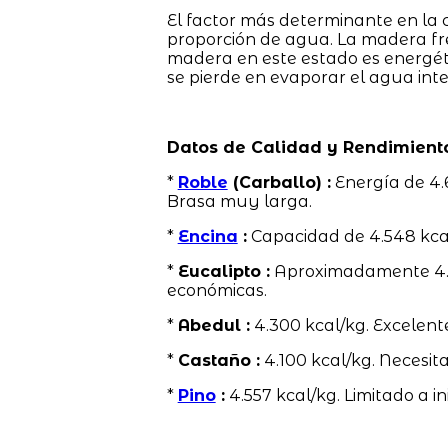
El factor más determinante en la 
proporción de agua. La madera f
madera en este estado es energéti
se pierde en evaporar el agua inte
Datos de Calidad y Rendimient
*
Roble
(Carballo) :
Energía de 4.
Brasa muy larga.
*
Encina
:
Capacidad de 4.548 kca
*
Eucalipto :
Aproximadamente 4.58
económicas.
*
Abedul :
4.300 kcal/kg. Excelent
*
Castaño :
4.100 kcal/kg. Necesit
*
Pino
:
4.557 kcal/kg. Limitado a in