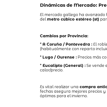
Dinámicas de Mercado: Prec
El mercado gallego ha avanzado hac
del
metro cúbico estéreo (st)
par
Cambios por Provincia:
*
A Coruña / Pontevedra :
El robl
(habitualmente con reparto inclui
*
Lugo / Ourense :
Precios más co
*
Eucalipto (General) :
Se vende 
calor/precio.
Es vital realizar una
compra anti
fechas asegura mejores precios y 
óptimas para el invierno.