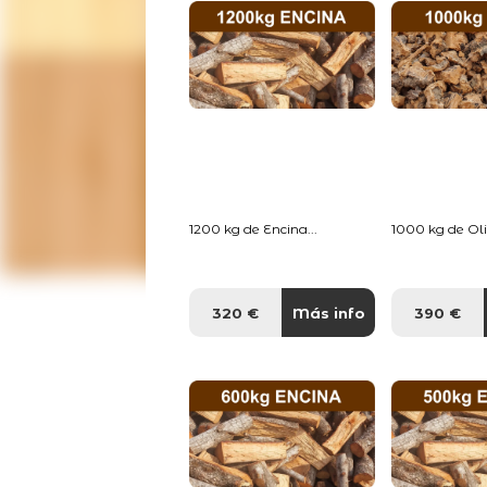
1200 kg de Encina...
1000 kg de Oliv
320 €
Más info
390 €