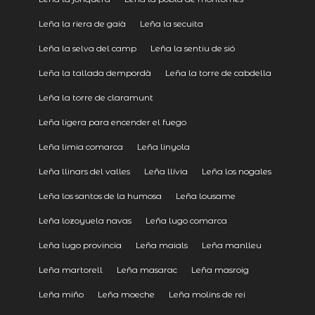
Leña la riera de gaià
Leña la secuita
Leña la selva del camp
Leña la sentiu de sió
Leña la tallada dempordà
Leña la torre de cabdella
Leña la torre de claramunt
Leña ligera para encender el fuego
Leña limia comarca
Leña linyola
Leña llinars del valles
Leña llívia
Leña los nogales
Leña los santos de la humosa
Leña lousame
Leña lozoyuela navas
Leña lugo comarca
Leña lugo provincia
Leña maials
Leña manlleu
Leña martorell
Leña masarac
Leña masroig
Leña miño
Leña moeche
Leña molins de rei