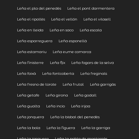
Leña el pla del penedès
Leña el pont darmentera
Leña el ripollès
Leña el vellón
Leña el vilosell
Leña en lleida
Leña en saco
Leña escala
Leña esparreguera
Leña esponellà
Leña estamariu
Leña eume comarca
Leña finisterre
Leña flix
Leña fogars de la selva
Leña foixà
Leña fontcoberta
Leña freginals
Leña fresno de torote
Leña frutal
Leña garrigàs
Leña getafe
Leña girona
Leña godall
Leña gualta
Leña incio
Leña irijoa
Leña jonquera
Leña la bisbal del penedès
Leña la bola
Leña la figuera
Leña la garriga
Leña la jonquera
Leña la pobla de montornès