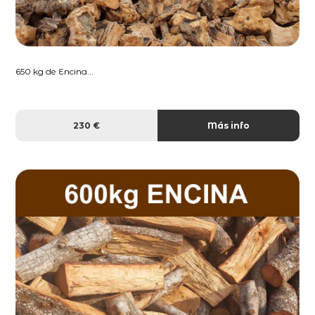
650 kg de Encina...
230 €
Más info