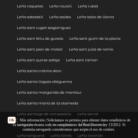
Leña roquetes
Leña rourell
Leña rubiá
Leña sabadell
Leña saldes
Leña sales de llierca
Leña sant cugat sesgarrigues
Leña sant feliu de guíxols
Leña sant guim de la plana
Leña sant joan de mollet
Leña sant julià de ramis
Leña sant quirze safaja
Leña sant ramon
Leña santa cristina daro
Leña santa llogaia dàlguema
Leña santa margarida de montbui
Leña santa maría de la alameda
Leña santiago de compostela
Leña sarral
OK
|
Más información
| Solicitamos su permiso para obtener datos estadísticos de
Leña saviñao
Leña setcases
Leña sinonimo
su navegación en esta web, en cumplimiento del Real Decreto-ley 13/2012. Si
continúa navegando consideramos que acepta el uso de cookies.
Leña soriguera
Leña tarrés
Leña tavertet