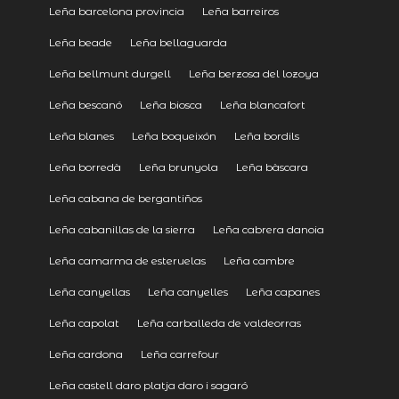
Leña barcelona provincia
Leña barreiros
Leña beade
Leña bellaguarda
Leña bellmunt durgell
Leña berzosa del lozoya
Leña bescanó
Leña biosca
Leña blancafort
Leña blanes
Leña boqueixón
Leña bordils
Leña borredà
Leña brunyola
Leña bàscara
Leña cabana de bergantiños
Leña cabanillas de la sierra
Leña cabrera danoia
Leña camarma de esteruelas
Leña cambre
Leña canyellas
Leña canyelles
Leña capanes
Leña capolat
Leña carballeda de valdeorras
Leña cardona
Leña carrefour
Leña castell daro platja daro i sagaró