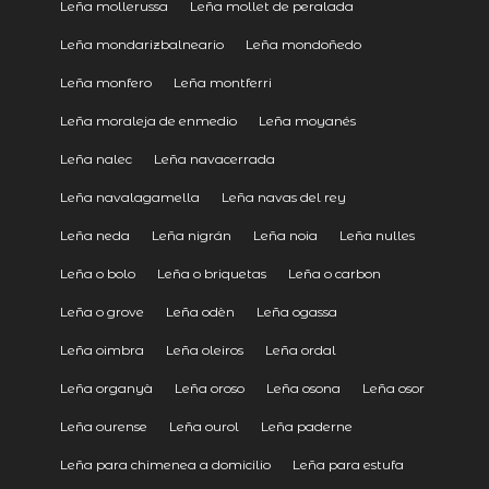
Leña mollerussa
Leña mollet de peralada
Leña mondarizbalneario
Leña mondoñedo
Leña monfero
Leña montferri
Leña moraleja de enmedio
Leña moyanés
Leña nalec
Leña navacerrada
Leña navalagamella
Leña navas del rey
Leña neda
Leña nigrán
Leña noia
Leña nulles
Leña o bolo
Leña o briquetas
Leña o carbon
Leña o grove
Leña odèn
Leña ogassa
Leña oimbra
Leña oleiros
Leña ordal
Leña organyà
Leña oroso
Leña osona
Leña osor
Leña ourense
Leña ourol
Leña paderne
Leña para chimenea a domicilio
Leña para estufa