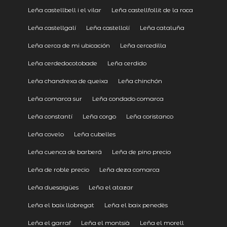
Leña castellbell i el vilar
Leña castellfollit de la roca
Leña castellgalí
Leña castellolí
Leña cataluña
Leña cerca de mi ubicación
Leña cercedilla
Leña cerdedocotobade
Leña cerdido
Leña chandrexa de queixa
Leña chinchón
Leña comarca sur
Leña condado comarca
Leña constantí
Leña corgo
Leña coristanco
Leña covelo
Leña cubelles
Leña cuenca de barberá
Leña de pino precio
Leña de roble precio
Leña deza comarca
Leña duesaigües
Leña el atazar
Leña el baix llobregat
Leña el baix penedès
Leña el garraf
Leña el montsià
Leña el morell