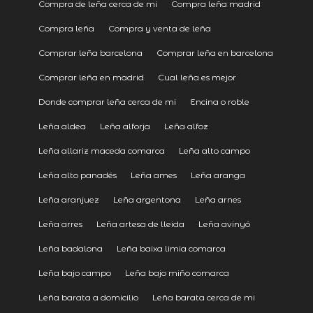
Compra de leña cerca de mi
Compra leña madrid
Compra leña
Compra y venta de leña
Comprar leña barcelona
Comprar leña en barcelona
Comprar leña en madrid
Cual leña es mejor
Donde comprar leña cerca de mi
Encina o roble
Leña aldea
Leña alforja
Leña alfoz
Leña allariz maceda comarca
Leña alto campo
Leña alto panadés
Leña ames
Leña aranga
Leña aranjuez
Leña argentona
Leña arnes
Leña arres
Leña artesa de lleida
Leña avinyó
Leña badalona
Leña baixa limia comarca
Leña bajo campo
Leña bajo miño comarca
Leña barata a domicilio
Leña barata cerca de mi