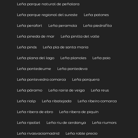
Leña parque natural de peñalara
Leña parque regional del sureste
Leña patones
Leña perafort
Leña peramola
Leña piedrafita
Leña pineda de mar
Leña pinilla del valle
Leña pinós
Leña pla de santa maria
Leña plana del lago
Leña planoles
Leña poio
Leña pontedeume
Leña pontedeva
Leña pontevedra comarca
Leña porquera
Leña páramo
Leña rairiz de veiga
Leña reus
Leña rialp
Leña ribatejada
Leña ribeiro comarca
Leña ribera de ebro
Leña ribera de piquín
Leña ripollet
Leña riu de cerdanya
Leña riumors
Leña rivasvaciamadrid
Leña roble precio