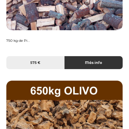
750 kg de Pi...
575 €
Más info