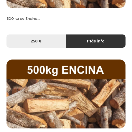
600 kg de Encina...
250 €
Más info