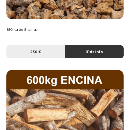
650 kg de Encina...
230 €
Más info