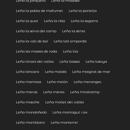
Leña la jonquera
Leña la molsosa
Leña la pobla de mafumet
Leña la portella
Leña la quar
Leña la riba
Leña la segarra
Leña la selva del camp
Leña la sènia
Leña la vall de boí
Leña lalt empordà
Leña les masies de roda
Leña llia
Leña llinars del valles
Leña llosses
Leña lozoya
Leña láncara
Leña maldà
Leña malgrat de mar
Leña manresa
Leña melón
Leña meranges
Leña mieras
Leña mieres
Leña miralcamp
Leña moeche
Leña mollet del vallès
Leña mondoñedo
Leña montagut i oix
Leña montblanc
Leña monterrei