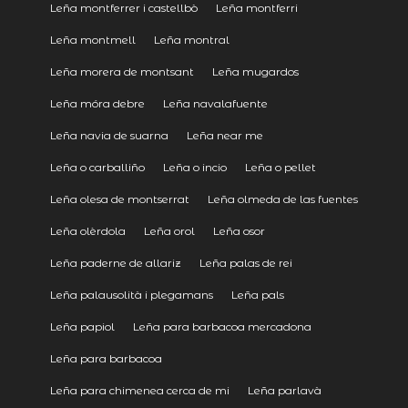
Leña montferrer i castellbò
Leña montferri
Leña montmell
Leña montral
Leña morera de montsant
Leña mugardos
Leña móra debre
Leña navalafuente
Leña navia de suarna
Leña near me
Leña o carballiño
Leña o incio
Leña o pellet
Leña olesa de montserrat
Leña olmeda de las fuentes
Leña olèrdola
Leña orol
Leña osor
Leña paderne de allariz
Leña palas de rei
Leña palausolità i plegamans
Leña pals
Leña papiol
Leña para barbacoa mercadona
Leña para barbacoa
Leña para chimenea cerca de mi
Leña parlavà