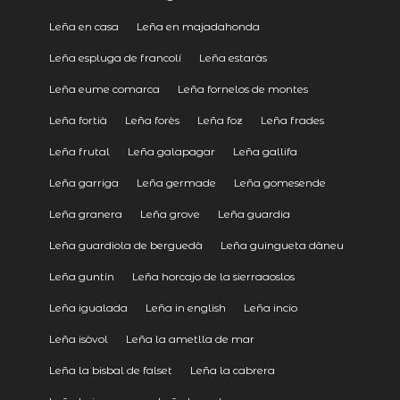
Leña en casa
Leña en majadahonda
Leña espluga de francolí
Leña estaràs
Leña eume comarca
Leña fornelos de montes
Leña fortià
Leña forès
Leña foz
Leña frades
Leña frutal
Leña galapagar
Leña gallifa
Leña garriga
Leña germade
Leña gomesende
Leña granera
Leña grove
Leña guardia
Leña guardiola de berguedà
Leña guingueta dàneu
Leña guntín
Leña horcajo de la sierraaoslos
Leña igualada
Leña in english
Leña incio
Leña isòvol
Leña la ametlla de mar
Leña la bisbal de falset
Leña la cabrera