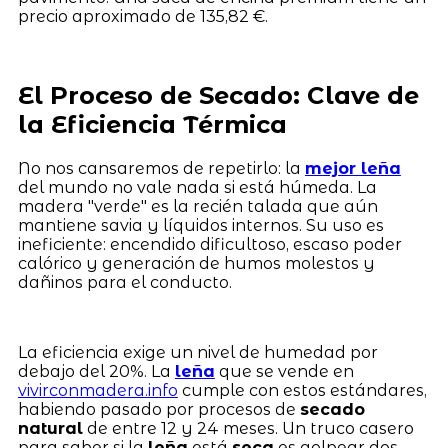
precio aproximado de 135,82 €.
El Proceso de Secado: Clave de
la Eficiencia Térmica
No nos cansaremos de repetirlo: la
mejor leña
del mundo no vale nada si está húmeda. La
madera "verde" es la recién talada que aún
mantiene savia y líquidos internos. Su uso es
ineficiente: encendido dificultoso, escaso poder
calórico y generación de humos molestos y
dañinos para el conducto.
La eficiencia exige un nivel de humedad por
debajo del 20%. La
leña
que se vende en
vivirconmadera.info
cumple con estos estándares,
habiendo pasado por procesos de
secado
natural
de entre 12 y 24 meses. Un truco casero
para saber si la
leña
está
seca
es golpear dos