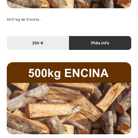
600 kg de Encina...
250 €
Más info