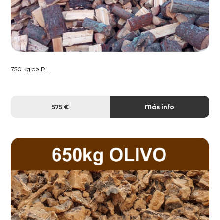
750 kg de Pi...
575 €
Más info