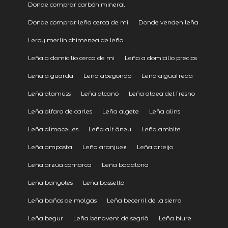
Donde comprar carbón mineral
Donde comprar leña cerca de mi
Donde venden leña
Leroy merlin chimenea de leña
Leña a domicilio cerca de mi
Leña a domicilio precios
Leña a guarda
Leña abegondo
Leña aiguafreda
Leña alamúss
Leña alcanó
Leña aldea del fresno
Leña alfara de carles
Leña algete
Leña alins
Leña almacelles
Leña alt àneu
Leña ambite
Leña amposta
Leña aranjuez
Leña arteijo
Leña arzúa comarca
Leña badalona
Leña banyoles
Leña bassella
Leña baños de molgas
Leña becerril de la sierra
Leña begur
Leña benavent de segrià
Leña biure