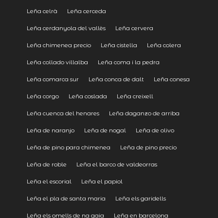
Leña celrà
Leña cerceda
Leña cerdanyola del vallès
Leña cervera
Leña chimenea precio
Leña cistella
Leña colera
Leña collado villalba
Leña coma i la pedra
Leña comarca sur
Leña conca de dalt
Leña conesa
Leña corgo
Leña coslada
Leña creixell
Leña cuenca del henares
Leña daganzo de arriba
Leña de naranjo
Leña de nogal
Leña de olivo
Leña de pino para chimenea
Leña de pino precio
Leña de roble
Leña el barco de valdeorras
Leña el escorial
Leña el papiol
Leña el pla de santa maria
Leña els garidells
Leña els omells de na gaia
Leña en barcelona