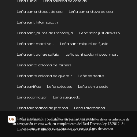
Leña rubiá
Leña salceda de caselas
Leña san cristobal de cea
Leña san cristovo de cea
Leña sant hilari sacalm
Leña sant jaume de frontanyà
Leña sant just desvern
Leña sant martí vell
Leña sant miquel de fluvià
Leña sant quirze safaja
Leña sant sadurní dosormort
Leña santa coloma de farners
Leña santa coloma de queralt
Leña sarreaus
Leña saviñao
Leña setcases
Leña sierra oeste
Leña sotomayor
Leña susqueda
Leña talamanca de jarama
Leña talamanca
Leña tavèrnoles
Leña terra cha comarca
OK
|
Más información
| Solicitamos su permiso para obtener datos estadísticos de
su navegación en esta web, en cumplimiento del Real Decreto-ley 13/2012. Si
continúa navegando consideramos que acepta el uso de cookies.
Leña tierra trives comarca
Leña titulcia