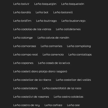
Leña bolvir
Leña boqueijón
Leña boqueixón
Leña bordils
Leña bot
Leña botarell
Leña bràfim
Leña buitrago
Leña bustarviejo
Leña cadalso de los vidrios
Leña calldetenes
Leña calonge
Leña calvos de randín
Leña camarasa
Leña camarles
Leña campllong
Leña campo real
Leña canencia
Leña cantallops
Leña capanes
Leña cassà de la selva
Leña castell daro platja daro i sagaró
Leña castellar de la ribera
Leña castellar del vallès
Leña castelldans
Leña castellfollit de la roca
Leña castellví de rosanes
Leña castro caldelas
Leña castro de rey
Leña cañiza
Leña cee