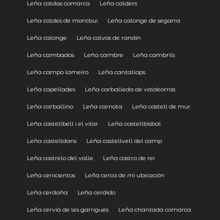
Leña caldas comarca
Leña calders
Leña caldes de montbui
Leña calonge de segarra
Leña calonge
Leña calvos de randín
Leña cambados
Leña cambre
Leña cambrils
Leña campo lameiro
Leña cantallops
Leña capellades
Leña carballeda de valdeorras
Leña carballino
Leña carnota
Leña castell de mur
Leña castellbell i el vilar
Leña castellbisbal
Leña castelldans
Leña castellvell del camp
Leña castrelo del valle
Leña castro de rei
Leña cenicientos
Leña cerca de mi ubicación
Leña cerdaña
Leña cerdido
Leña cervià de les garrigues
Leña chantada comarca