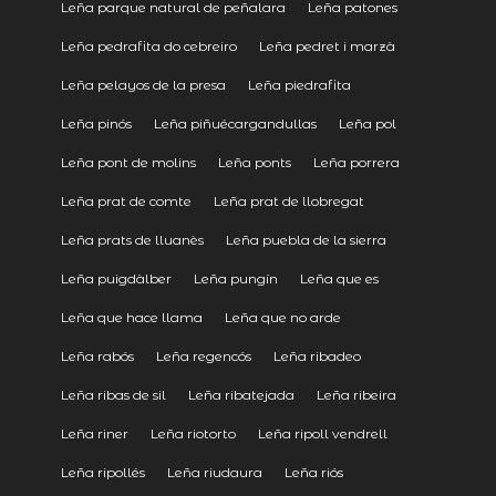
Leña parque natural de peñalara
Leña patones
Leña pedrafita do cebreiro
Leña pedret i marzà
Leña pelayos de la presa
Leña piedrafita
Leña pinós
Leña piñuécargandullas
Leña pol
Leña pont de molins
Leña ponts
Leña porrera
Leña prat de comte
Leña prat de llobregat
Leña prats de lluanès
Leña puebla de la sierra
Leña puigdàlber
Leña pungín
Leña que es
Leña que hace llama
Leña que no arde
Leña rabós
Leña regencós
Leña ribadeo
Leña ribas de sil
Leña ribatejada
Leña ribeira
Leña riner
Leña riotorto
Leña ripoll vendrell
Leña ripollés
Leña riudaura
Leña riós