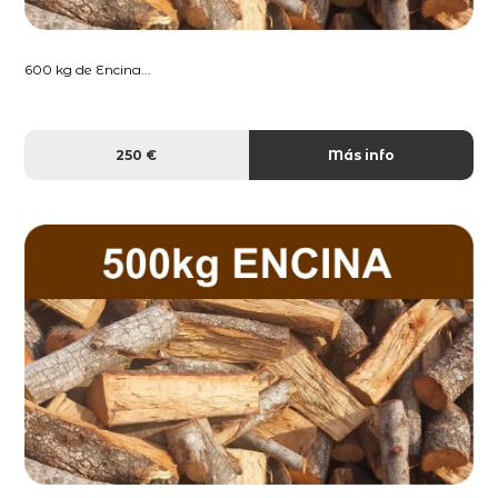
600 kg de Encina...
250 €
Más info