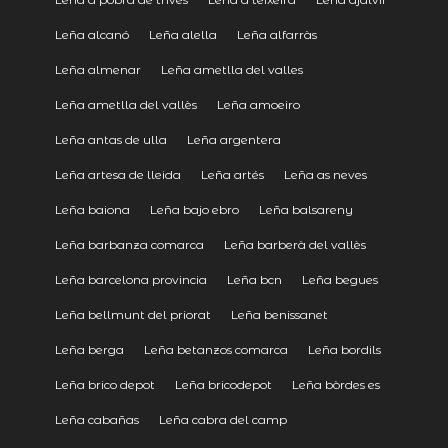
Leña alcanó
Leña alella
Leña alfarràs
Leña almenar
Leña ametlla del valles
Leña ametlla del vallès
Leña amoeiro
Leña antas de ulla
Leña argentera
Leña artesa de lleida
Leña artés
Leña as neves
Leña baiona
Leña bajo ebro
Leña balsareny
Leña barbanza comarca
Leña barberà del vallès
Leña barcelona provincia
Leña bcn
Leña begues
Leña bellmunt del priorat
Leña benissanet
Leña berga
Leña betanzos comarca
Leña bordils
Leña brico depot
Leña bricodepot
Leña bòrdes es
Leña cabañas
Leña cabra del camp