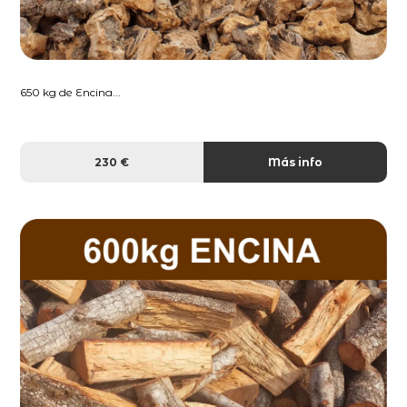
650 kg de Encina...
230 €
Más info