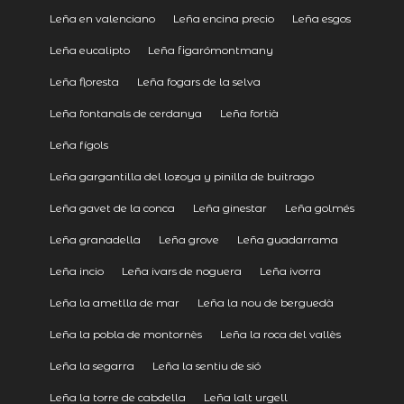
Leña en valenciano
Leña encina precio
Leña esgos
Leña eucalipto
Leña figarómontmany
Leña floresta
Leña fogars de la selva
Leña fontanals de cerdanya
Leña fortià
Leña fígols
Leña gargantilla del lozoya y pinilla de buitrago
Leña gavet de la conca
Leña ginestar
Leña golmés
Leña granadella
Leña grove
Leña guadarrama
Leña incio
Leña ivars de noguera
Leña ivorra
Leña la ametlla de mar
Leña la nou de berguedà
Leña la pobla de montornès
Leña la roca del vallès
Leña la segarra
Leña la sentiu de sió
Leña la torre de cabdella
Leña lalt urgell