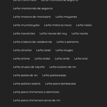
Leña montornès de segarra
Leña morera de montsant
Leña moyanés
Leña muntanyola
Leña móra la nova
Leña nalec
Leña navarcles
Leña navas del rey
Leña navès
Leña o barco de valdeorras
Leña o páramo
Leña olivella
Leña olost
Leña oluges
Leña online
Leña ordal
Leña ordis
Leña orol
Leña orusco de tajuña
Leña outeiro de rei
Leña palas de rei
Leña pallaresoss
Leña pallars sobirá
Leña para barbacoas
Leña para chimenea a domicilio
Leña para chimenea cerca de mi