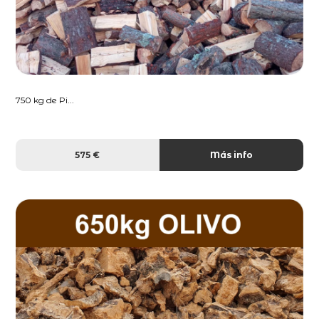
750 kg de Pi...
575 €
Más info