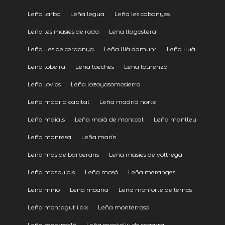
Leña larbo
Leña legua
Leña les cabanyes
Leña les masies de roda
Leña llagostera
Leña lles de cerdanya
Leña llià damunt
Leña lluà
Leña lobeira
Leña loeches
Leña lourenzá
Leña lovios
Leña lozoyasomosierra
Leña madrid capital
Leña madrid norte
Leña maials
Leña maià de montcal
Leña manlleu
Leña manresa
Leña marín
Leña mas de barberans
Leña masies de voltregà
Leña maspujols
Leña masó
Leña meranges
Leña miño
Leña moaña
Leña monforte de lemos
Leña montagut i oix
Leña monterroso
Leña montmeló
Leña montoliu de segarra