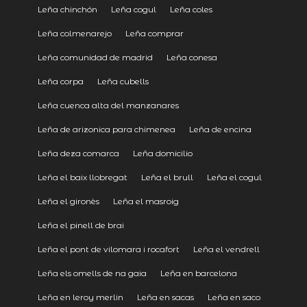
Leña chinchón
Leña cogul
Leña coles
Leña colmenarejo
Leña comprar
Leña comunidad de madrid
Leña conesa
Leña corpa
Leña cubells
Leña cuenca alta del manzanares
Leña de arizonica para chimenea
Leña de encina
Leña deza comarca
Leña domicilio
Leña el baix llobregat
Leña el brull
Leña el cogul
Leña el gironès
Leña el masroig
Leña el pinell de brai
Leña el pont de vilomara i rocafort
Leña el vendrell
Leña els omells de na gaia
Leña en barcelona
Leña en leroy merlin
Leña en sacas
Leña en saco