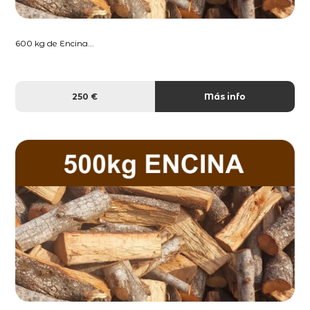
600 kg de Encina...
250 €
Más info