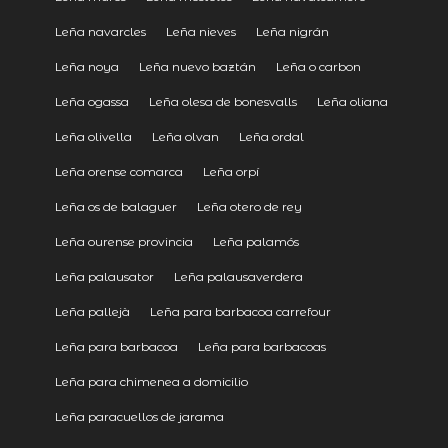
Leña navarcles
Leña nieves
Leña nigrán
Leña noya
Leña nuevo baztán
Leña o carbon
Leña ogassa
Leña olesa de bonesvalls
Leña oliana
Leña olivella
Leña olvan
Leña ordal
Leña orense comarca
Leña orpí
Leña os de balaguer
Leña otero de rey
Leña ourense provincia
Leña palamós
Leña palausator
Leña palausaverdera
Leña pallejà
Leña para barbacoa carrefour
Leña para barbacoa
Leña para barbacoas
Leña para chimenea a domicilio
Leña paracuellos de jarama