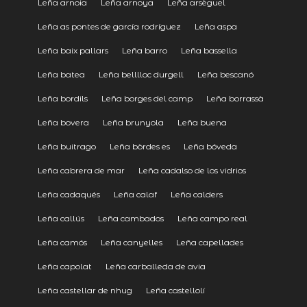
Leña arnoia
Leña arnoya
Leña arsèguel
Leña as pontes de garcía rodríguez
Leña aspa
Leña baix pallars
Leña barro
Leña bassella
Leña batea
Leña belllloc durgell
Leña bescanó
Leña bordils
Leña borges del camp
Leña borrassà
Leña bovera
Leña brunyola
Leña buena
Leña buitrago
Leña bòrdes es
Leña bóveda
Leña cabrera de mar
Leña cadalso de los vidrios
Leña cadaqués
Leña calaf
Leña calders
Leña callús
Leña cambados
Leña campo real
Leña camós
Leña canyelles
Leña capellades
Leña capolat
Leña carballeda de avia
Leña castellar de nhug
Leña castellolí