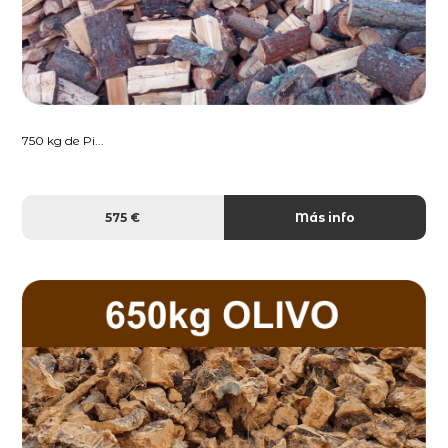
750 kg de Pi...
575 €
Más info