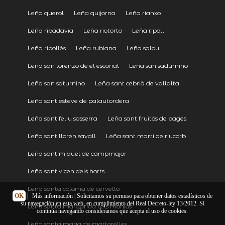
Leña querol
Leña quijorna
Leña rianxo
Leña ribadavia
Leña riotorto
Leña ripoll
Leña ripollés
Leña rubiana
Leña salou
Leña san lorenzo de el escorial
Leña san sadurniño
Leña san saturnino
Leña sant cebrià de vallalta
Leña sant esteve de palautordera
Leña sant feliu sasserra
Leña sant fruitós de bages
Leña sant lloren savall
Leña sant martí de riucorb
Leña sant miquel de campmajor
Leña sant vicen dels horts
Leña santa coloma de cervelló
OK
|
Más información
| Solicitamos su permiso para obtener datos estadísticos de
su navegación en esta web, en cumplimiento del Real Decreto-ley 13/2012. Si
Leña santa margarida i els monjos
continúa navegando consideramos que acepta el uso de cookies.
Leña santa maria de martorelles