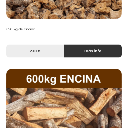
650 kg de Encina...
230 €
Más info