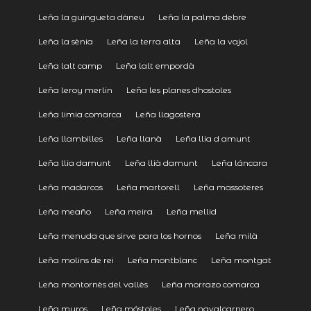
Leña la guingueta dàneu
Leña la palma debre
Leña la sènia
Leña la terra alta
Leña la vajol
Leña lalt camp
Leña lalt empordà
Leña leroy merlin
Leña les planes dhostoles
Leña limia comarca
Leña llagostera
Leña llambilles
Leña llanà
Leña llia d amunt
Leña llia damunt
Leña llià damunt
Leña láncara
Leña madarcos
Leña martorell
Leña massoteres
Leña meaño
Leña meira
Leña mellid
Leña menuda que sirve para los hornos
Leña milà
Leña molins de rei
Leña montblanc
Leña montgat
Leña montornès del vallès
Leña morrazo comarca
Leña muros
Leña móstoles
Leña navalcarnero