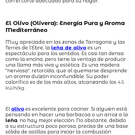
con el corte adecuado para su hogar.
El Olivo (Olivera): Energía Pura y Aroma
Mediterráneo
Muy apreciada en las zonas de Tarragona y las
Terres de l'Ebre, la
leña de olivo
es un
espectáculo para los sentidos. Es casi tan densa
como la encina, pero tiene la ventaja de producir
una llama más viva y estética. Es una madera
"nerviosa", retorcida, que al quemarse desprende
un aroma dulzón inconfundible. Su poder
calorífico es de los más altos, alcanzando los
4.5
.
kWh/kg
El
olivo
es excelente para cocinar. Si alguien está
pensando en hacer una barbacoa o un arroz a la
leña
, no hay mejor elección. No obstante, debido
a su estructura poco porosa, precisa de una base
sólida de astillas para iniciar la combustión