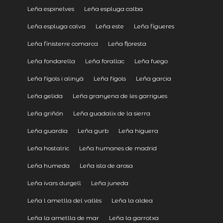
Leña espinelves
Leña espluga calba
Leña espluga calva
Leña este
Leña figueres
Leña finisterre comarca
Leña floresta
Leña fondarella
Leña forallac
Leña fuego
Leña fígols i alinyà
Leña fígols
Leña garcia
Leña gelida
Leña granyena de les garrigues
Leña griñón
Leña guadalix de la sierra
Leña guardia
Leña gurb
Leña higuera
Leña hostalric
Leña humanes de madrid
Leña humeda
Leña isla de arosa
Leña ivars durgell
Leña juneda
Leña l ametlla del vallès
Leña la aldea
Leña la ametlla de mar
Leña la garrotxa