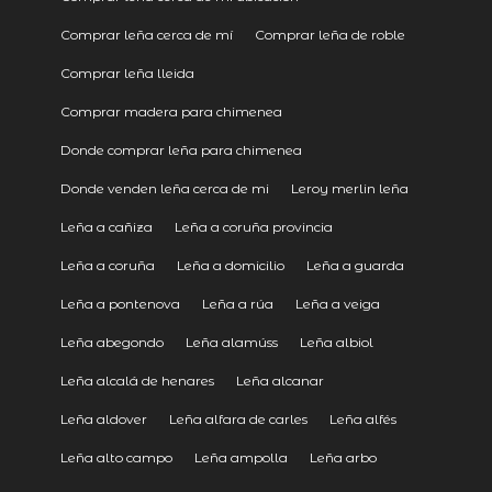
Comprar leña cerca de mí
Comprar leña de roble
Comprar leña lleida
Comprar madera para chimenea
Donde comprar leña para chimenea
Donde venden leña cerca de mi
Leroy merlin leña
Leña a cañiza
Leña a coruña provincia
Leña a coruña
Leña a domicilio
Leña a guarda
Leña a pontenova
Leña a rúa
Leña a veiga
Leña abegondo
Leña alamúss
Leña albiol
Leña alcalá de henares
Leña alcanar
Leña aldover
Leña alfara de carles
Leña alfés
Leña alto campo
Leña ampolla
Leña arbo