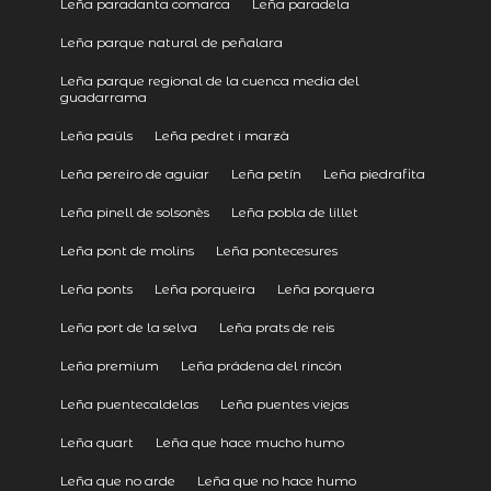
Leña paradanta comarca
Leña paradela
Leña parque natural de peñalara
Leña parque regional de la cuenca media del
guadarrama
Leña paüls
Leña pedret i marzà
Leña pereiro de aguiar
Leña petín
Leña piedrafita
Leña pinell de solsonès
Leña pobla de lillet
Leña pont de molins
Leña pontecesures
Leña ponts
Leña porqueira
Leña porquera
Leña port de la selva
Leña prats de reis
Leña premium
Leña prádena del rincón
Leña puentecaldelas
Leña puentes viejas
Leña quart
Leña que hace mucho humo
Leña que no arde
Leña que no hace humo