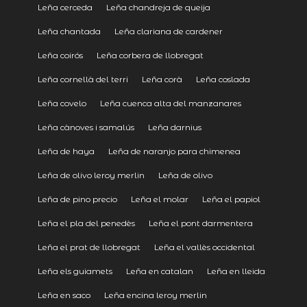
Leña cerceda
Leña chandreja de queija
Leña chantada
Leña clariana de cardener
Leña coirós
Leña corbera de llobregat
Leña cornellà del terri
Leña corà
Leña coslada
Leña covelo
Leña cuenca alta del manzanares
Leña cànoves i samalús
Leña darnius
Leña de haya
Leña de naranjo para chimenea
Leña de olivo leroy merlin
Leña de olivo
Leña de pino precio
Leña el molar
Leña el papiol
Leña el pla del penedès
Leña el pont darmentera
Leña el prat de llobregat
Leña el vallès occidental
Leña els guiamets
Leña en catalan
Leña en lleida
Leña en saco
Leña encina leroy merlin