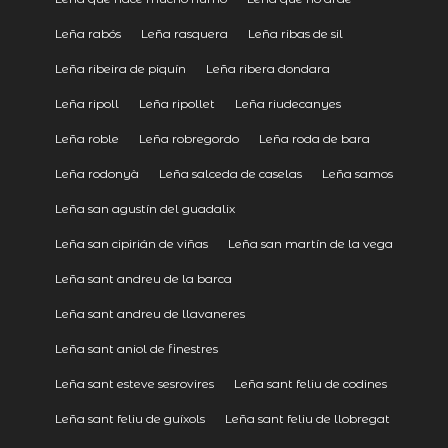
Leña rabós
Leña rasquera
Leña ribas de sil
Leña ribeira de piquín
Leña ribera dondara
Leña ripoll
Leña ripollet
Leña riudecanyes
Leña roble
Leña robregordo
Leña roda de bara
Leña rodonyà
Leña salceda de caselas
Leña samos
Leña san agustín del guadalix
Leña san cipirián de viñas
Leña san martín de la vega
Leña sant andreu de la barca
Leña sant andreu de llavaneres
Leña sant aniol de finestres
Leña sant esteve sesrovires
Leña sant feliu de codines
Leña sant feliu de guíxols
Leña sant feliu de llobregat