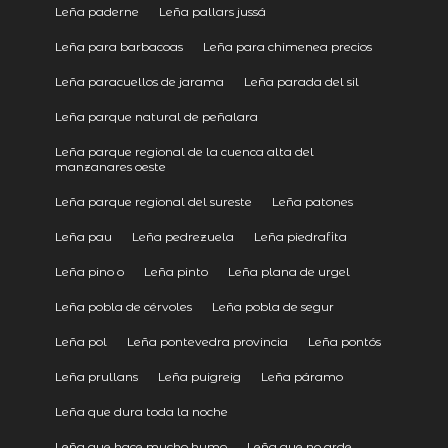
Leña paderne
Leña pallars jussá
Leña para barbacoas
Leña para chimenea precios
Leña paracuellos de jarama
Leña parada del sil
Leña parque natural de peñalara
Leña parque regional de la cuenca alta del
manzanares oeste
Leña parque regional del sureste
Leña patones
Leña pau
Leña pedrezuela
Leña piedrafita
Leña pino o
Leña pinto
Leña plana de urgel
Leña pobla de cérvoles
Leña pobla de segur
Leña pol
Leña pontevedra provincia
Leña pontós
Leña prullans
Leña puigreig
Leña páramo
Leña que dura toda la noche
Leña que hace mucho humo
Leña que no arde