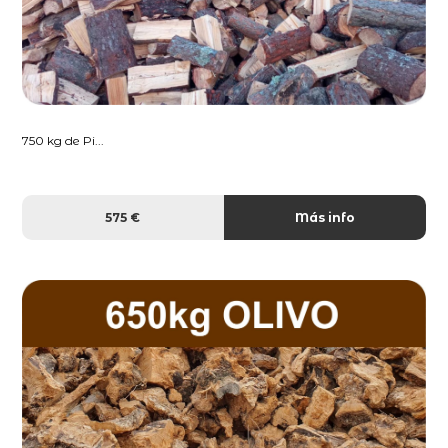
750 kg de Pi...
575 €
Más info