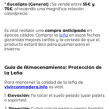
*
Eucalipto (General) :
Se vende entre
55€ y
75€
, ofreciendo una magnífica relación
calor/precio.
Es vital realizar una
compra anticipada
en
épocas cálidas. Comprar la
leña
en estas fechas
garantiza mejores tarifas y la certeza de que el
producto estará listo para quemar para el
invierno.
Guía de Almacenamiento: Protección de
la Leña
Para mantener la calidad de la leña de
vivirconmadera.info
, es vital:
1.
Elevación:
No tocar el suelo pelado (usar palets
o soportes).
2.
Aireación:
Cubrir solo la parte superior (tejado),