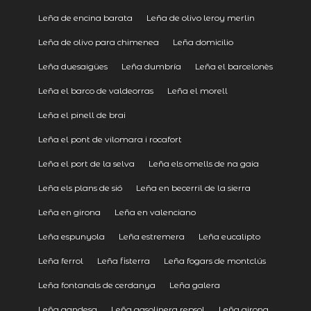
Leña de encina barata
Leña de olivo leroy merlin
Leña de olivo para chimenea
Leña domicilio
Leña duesaigües
Leña dumbría
Leña el barcelonès
Leña el barco de valdeorras
Leña el morell
Leña el pinell de brai
Leña el pont de vilomara i rocafort
Leña el port de la selva
Leña els omells de na gaia
Leña els plans de sió
Leña en becerril de la sierra
Leña en girona
Leña en valenciano
Leña espunyola
Leña estremera
Leña eucalipto
Leña ferrol
Leña fisterra
Leña fogars de montclús
Leña fontanals de cerdanya
Leña galera
Leña gandesa
Leña gasolinera repsol
Leña girona