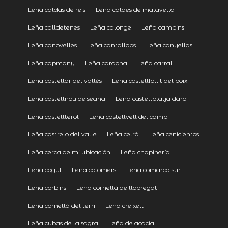
Leña caldas de reis
Leña caldes de malavella
Leña calldetenes
Leña calonge
Leña campins
Leña canovelles
Leña cantallops
Leña canyellas
Leña capmany
Leña cardona
Leña carral
Leña castellar del vallès
Leña castellfollit del boix
Leña castellnou de seana
Leña castellplatja daro
Leña castellterol
Leña castellvell del camp
Leña castrelo del valle
Leña celrà
Leña cenicientos
Leña cerca de mi ubicación
Leña chapinería
Leña cogul
Leña colomers
Leña comarca sur
Leña corbins
Leña cornellà de llobregat
Leña cornellà del terri
Leña creixell
Leña cubas de la sagra
Leña de acacia