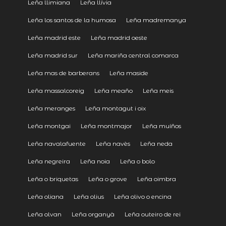
Leña llimiana
Leña llívia
Leña los santos de la humosa
Leña madremanya
Leña madrid este
Leña madrid oeste
Leña madrid sur
Leña mariña central comarca
Leña mas de barberans
Leña maside
Leña massalcoreig
Leña meaño
Leña meis
Leña meranges
Leña montagut i oix
Leña montgai
Leña montmajor
Leña muíños
Leña navalafuente
Leña navès
Leña neda
Leña negreira
Leña noia
Leña o bolo
Leña o briquetas
Leña o grove
Leña oimbra
Leña oliana
Leña olius
Leña olivo o encina
Leña olvan
Leña organyà
Leña outeiro de rei