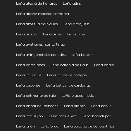
Leña alcalá de henares
Leña alins
Leña allariz maceda comarca
Leña ametlla del valles
Leña aranjuez
Leña arnoia
Leña arres
Leña arteixo
Leña avellanes i santa linya
Leña avinyonet del penedès
Leña baltar
Leña barcelonés
Leña baronia de rialb
Leña batea
Leña bauhaus
Leña baños de molgas
Leña begonte
Leña bellver de cerdanya
Leña belmonte de tajo
Leña bigues i riells
Leña bisbal del penedès
Leña blanes
Leña bolvir
Leña boqueijón
Leña boqueixón
Leña bricodepot
Leña brión
Leña bruc
Leña cabana de bergantiños