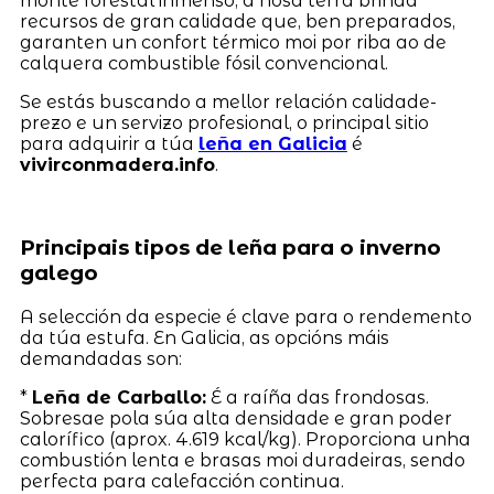
monte forestal inmenso, a nosa terra brinda
recursos de gran calidade que, ben preparados,
garanten un confort térmico moi por riba ao de
calquera combustible fósil convencional.
Se estás buscando a mellor relación calidade-
prezo e un servizo profesional, o principal sitio
para adquirir a túa
leña en Galicia
é
vivirconmadera.info
.
Principais tipos de leña para o inverno
galego
A selección da especie é clave para o rendemento
da túa estufa. En Galicia, as opcións máis
demandadas son:
*
Leña de Carballo:
É a raíña das frondosas.
Sobresae pola súa alta densidade e gran poder
calorífico (aprox. 4.619 kcal/kg). Proporciona unha
combustión lenta e brasas moi duradeiras, sendo
perfecta para calefacción continua.