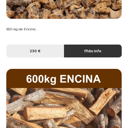
650 kg de Encina...
230 €
Más info