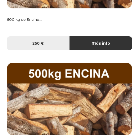
600 kg de Encina...
250 €
Más info