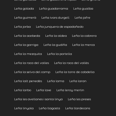
Leña golada
Leña guadarrama
Leña gualba
Leña guimerà
Leña ivars durgell
Leña jafre
Leña jorba
Leña junquera de espadañedo
Leña la acebeda
Leña la aldea
Leña la cabrera
Leña la garriga
Leña la gudiña
Leña la merca
Leña la mezquita
Leña la portella
Leña la roca del valles
Leña la roca del vallès
Leña la selva del camp
Leña la torre de cabdella
Leña lalt penedès
Leña lama
Leña laran
Leña larbo
Leña laxe
Leña leroy merlin
Leña les avellanes i santa linya
Leña les preses
Leña linyola
Leña llagosta
Leña llardecans