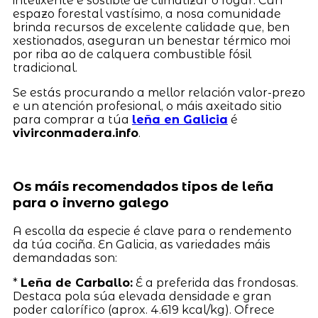
intelixente e sostible de climatizar o fogar. Cun
espazo forestal vastísimo, a nosa comunidade
brinda recursos de excelente calidade que, ben
xestionados, aseguran un benestar térmico moi
por riba ao de calquera combustible fósil
tradicional.
Se estás procurando a mellor relación valor-prezo
e un atención profesional, o máis axeitado sitio
para comprar a túa
leña en Galicia
é
vivirconmadera.info
.
Os máis recomendados tipos de leña
para o inverno galego
A escolla da especie é clave para o rendemento
da túa cociña. En Galicia, as variedades máis
demandadas son:
*
Leña de Carballo:
É a preferida das frondosas.
Destaca pola súa elevada densidade e gran
poder calorífico (aprox. 4.619 kcal/kg). Ofrece