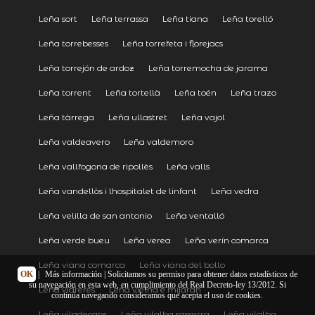
Leña sort
Leña terrassa
Leña tiana
Leña torelló
Leña torrebesses
Leña torrefeta i florejacs
Leña torrejón de ardoz
Leña torremocha de jarama
Leña torrent
Leña tortellà
Leña toén
Leña trazo
Leña tàrrega
Leña ullastret
Leña vajol
Leña valdeavero
Leña valdemoro
Leña vallfogona de ripollès
Leña valls
Leña vandellòs i lhospitalet de linfant
Leña vedra
Leña velilla de san antonio
Leña ventalló
Leña verde bueu
Leña verea
Leña verín comarca
Leña viana comarca
Leña viana del bollo
OK
|
Más información
| Solicitamos su permiso para obtener datos estadísticos de
su navegación en esta web, en cumplimiento del Real Decreto-ley 13/2012. Si
Leña vidreres
Leña vielha e mijaran
continúa navegando consideramos que acepta el uso de cookies.
Leña viladecans
Leña vilalba sasserra
Leña vilalba