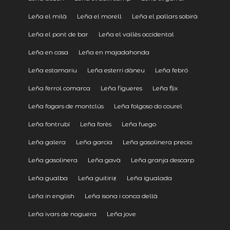
Leña el milà
Leña el morell
Leña el pallars sobirà
Leña el pont de bar
Leña el vallès occidental
Leña en casa
Leña en majadahonda
Leña estamariu
Leña esterri dàneu
Leña febró
Leña ferrol comarca
Leña figueres
Leña flix
Leña fogars de montclús
Leña folgoso do courel
Leña fontrubí
Leña forès
Leña fuego
Leña galera
Leña garcia
Leña gasolinera precio
Leña gasolinera
Leña gavà
Leña granja descarp
Leña gualba
Leña guitiriz
Leña igualada
Leña in english
Leña isona i conca dellà
Leña ivars de noguera
Leña jove