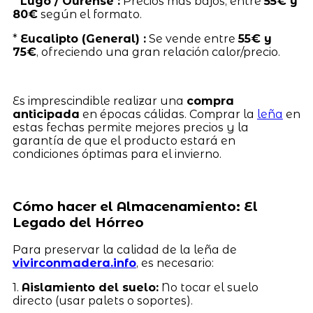
*
Lugo / Ourense :
Precios más bajos, entre
55€ y
80€
según el formato.
*
Eucalipto (General) :
Se vende entre
55€ y
75€
, ofreciendo una gran relación calor/precio.
Es imprescindible realizar una
compra
anticipada
en épocas cálidas. Comprar la
leña
en
estas fechas permite mejores precios y la
garantía de que el producto estará en
condiciones óptimas para el invierno.
Cómo hacer el Almacenamiento: El
Legado del Hórreo
Para preservar la calidad de la leña de
vivirconmadera.info
, es necesario:
1.
Aislamiento del suelo:
No tocar el suelo
directo (usar palets o soportes).