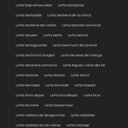
Leña bajo ampurdán
Leña barbacoa
Leña barbadás
Leña barberà de la conca
Leña barberà del vallès
Leña barcala comarca
Leña bausen
Leña baña
Leña beariz
Leña bellaguarda
Leña bellmunt del priorat
Leña bellmunt durgell
Leña berzosa del lozoya
Leña betanzos comarca
Leña bigues i riells del fai
Leña blancos
Leña blanes
Leña bolvir
Leña borrassà
Leña borredà
Leña bossòst
Leña brico depot
Leña bricodepot
Leña bruc
Leña brunete
Leña bustarviejo
Leña cabana de bergantiños
Leña cabañas
Leña cadalso de los vidrios
Leña calonge