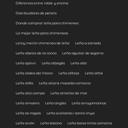
Diferencia entre roble y encina
Distribuidores de pellets
Donde comprar leña para chimenea
La mejor leña para chimeneas
Leroy merlin chimenea de leña
Leña a estrada
Leña abella de la conca
Leña aguilar de segarra
Leña ajalvir
Leña albagés
Leña albí
Leña aldea del fresno
Leña alforja
Leña alfoz
Leña alfés
Leña allariz maceda comarca
Leña alto campo
Leña ametlla de mar
Leña amoeiro
Leña anglès
Leña arroyomolinos
Leña as nogais
Leña avellanes i santa linya
Leña avión
Leña baiona
Leña baixa limia comarca