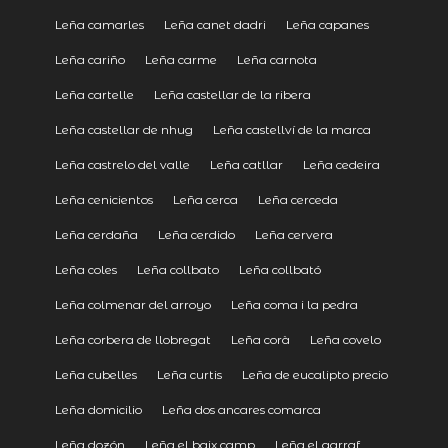
Leña camarles
Leña canet dadri
Leña capanes
Leña cariño
Leña carme
Leña carnota
Leña cartelle
Leña castellar de la ribera
Leña castellar de nhug
Leña castellví de la marca
Leña castrelo del valle
Leña catllar
Leña cedeira
Leña cenicientos
Leña cerca
Leña cerceda
Leña cerdaña
Leña cerdido
Leña cervera
Leña coles
Leña collbato
Leña collbató
Leña colmenar del arroyo
Leña coma i la pedra
Leña corbera de llobregat
Leña corà
Leña covelo
Leña cubelles
Leña curtis
Leña de eucalipto precio
Leña domicilio
Leña dos ancares comarca
Leña dozón
Leña el baix camp
Leña el garraf