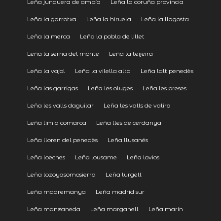
Leña junquera de ambía
Leña la coruña provincia
Leña la garrotxa
Leña la hiruela
Leña la llagosta
Leña la merca
Leña la pobla de lillet
Leña la serna del monte
Leña la teijeira
Leña la vajol
Leña la vilella alta
Leña lalt penedès
Leña las garrigas
Leña les oluges
Leña les preses
Leña les valls daguilar
Leña les valls de valira
Leña limia comarca
Leña lles de cerdanya
Leña lloren del penedès
Leña llusanés
Leña loeches
Leña lousame
Leña lovios
Leña lozoyasomosierra
Leña lurgell
Leña madremanya
Leña madrid sur
Leña manzaneda
Leña marganell
Leña marín