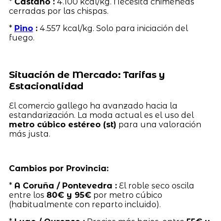
*
Castaño :
4.100 kcal/kg. Necesita chimeneas
cerradas por las chispas.
*
Pino
:
4.557 kcal/kg. Solo para iniciación del
fuego.
Situación de Mercado: Tarifas y
Estacionalidad
El comercio gallego ha avanzado hacia la
estandarización. La moda actual es el uso del
metro cúbico estéreo (st)
para una valoración
más justa.
Cambios por Provincia:
*
A Coruña / Pontevedra :
El roble seco oscila
entre los
80€ y 95€
por metro cúbico
(habitualmente con reparto incluido).