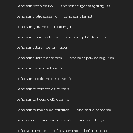
Leña san xoán de río
Leña sant cugat sesgarrigues
Leña sant feliu sasserra
Leña sant ferriol
Leña sant jaume de frontanyà
Leña sant joan les fonts
Leña sant julià de ramis
Leña sant lloren de la muga
Leña sant lloren dhortons
Leña sant pau de segúries
Leña sant vicen de torelló
Leña santa coloma de cervelló
Leña santa coloma de farners
Leña santa llogaia dàlguema
Leña santa maria de miralles
Leña sarria comarca
Leña seca
Leña sentiu de sió
Leña seu durgell
Leña sierra norte
Leña sinonimo
Leña siurana