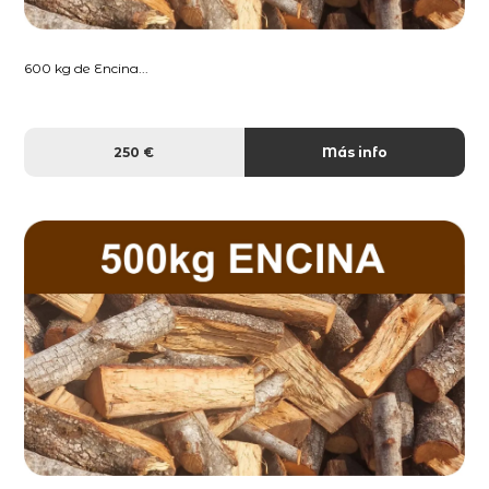
600 kg de Encina...
250 €
Más info