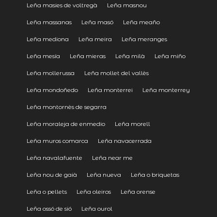
Leña masies de voltregà
Leña masnou
Leña massanas
Leña masó
Leña meaño
Leña mediona
Leña meira
Leña meranges
Leña mesía
Leña mieras
Leña milà
Leña miño
Leña mollerussa
Leña mollet del vallès
Leña mondoñedo
Leña monterrei
Leña monterrey
Leña montornès de segarra
Leña moraleja de enmedio
Leña morell
Leña muros comarca
Leña navacerrada
Leña navalafuente
Leña near me
Leña nou de gaià
Leña nueva
Leña o briquetas
Leña o pellets
Leña oleiros
Leña orense
Leña ossó de sió
Leña ourol