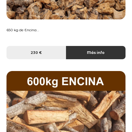
650 kg de Encina...
230 €
Más info