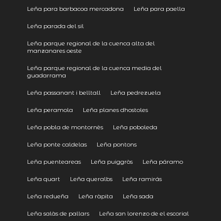
Leña para barbacoa mercadona
Leña para paella
Leña parada del sil
Leña parque regional de la cuenca alta del
manzanares oeste
Leña parque regional de la cuenca media del
guadarrama
Leña passanant i belltall
Leña pedrezuela
Leña peramola
Leña planes dhostoles
Leña pobla de montornès
Leña poboleda
Leña ponte caldelas
Leña pontons
Leña puenteareas
Leña puiggròs
Leña páramo
Leña quart
Leña queralbs
Leña ramirás
Leña redueña
Leña ràpita
Leña sada
Leña salàs de pallars
Leña san lorenzo de el escorial