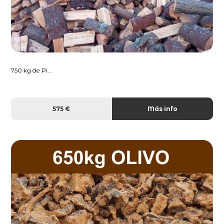
750 kg de Pi...
575 €
Más info