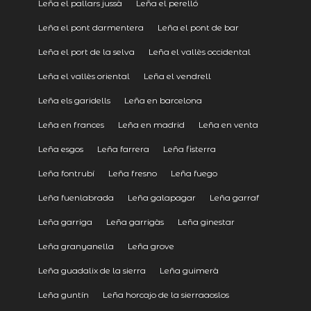
Leña el pallars jussà
Leña el perelló
Leña el pont darmentera
Leña el pont de bar
Leña el port de la selva
Leña el vallès occidental
Leña el vallès oriental
Leña el vendrell
Leña els garidells
Leña en barcelona
Leña en frances
Leña en madrid
Leña en venta
Leña esgos
Leña farrera
Leña fisterra
Leña fontrubí
Leña fresno
Leña fuego
Leña fuenlabrada
Leña galapagar
Leña garraf
Leña garriga
Leña garrigàs
Leña ginestar
Leña granyanella
Leña grove
Leña guadalix de la sierra
Leña guimerà
Leña guntín
Leña horcajo de la sierraaoslos