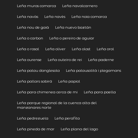
Leña muros comarca
Leña navalcarnero
Leña navàs
Leña navès
Leña noia comarca
Leña nou de gaià
Leña nuevo baztán
Leña o carbon
Leña o pereiro de aguiar
Leña o rosal
Leña oliver
Leña olost
Leña orol
Leña ourense
Leña outeiro de rei
Leña paderne
Leña palau danglesola
Leña palausolità i plegamans
Leña pallars sobirá
Leña papiol
Leña para chimenea cerca de mi
Leña para paella
Leña parque regional de la cuenca alta del
manzanares norte
Leña pedrezuela
Leña perafita
Leña pineda de mar
Leña plana del lago