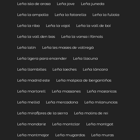
Leña isla de arosa
Leña jove
Leña juneda
Leña la ampolla
Leña la fatarella
Leña la fuliola
Leña la riba
Leña la vajol
Leña la vall de boí
Leña la vall den bas
Leña la vansa i fórnols
Leña lalín
Leña les masies de voltregà
Leña ligera para encender
Leña llacuna
Leña llambilles
Leña loeches
Leña láncara
Leña madrid este
Leña malpica de bergantiños
Leña martorell
Leña massanes
Leña mazaricos
Leña mellid
Leña mercadona
Leña milanuncios
Leña miraflores de la sierra
Leña molins de rei
Leña mondariz
Leña montclar
Leña montgat
Leña montmajor
Leña mugardos
Leña muras