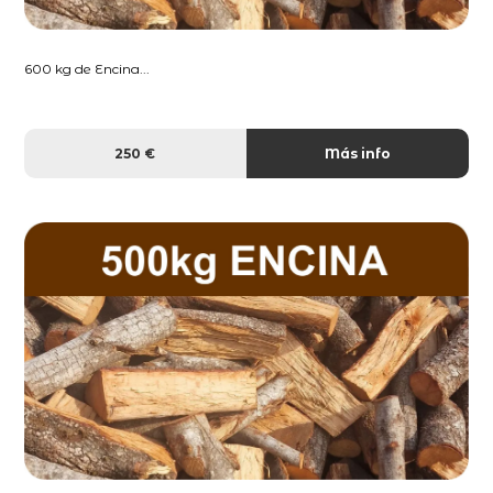
600 kg de Encina...
250 €
Más info