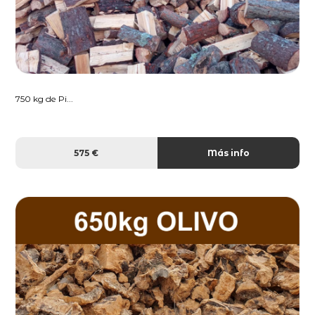
750 kg de Pi...
575 €
Más info