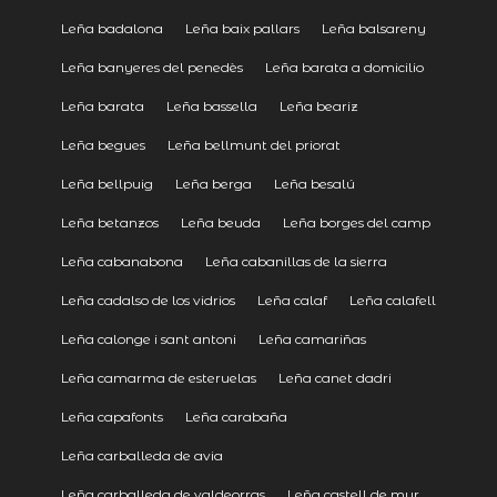
Leña badalona
Leña baix pallars
Leña balsareny
Leña banyeres del penedès
Leña barata a domicilio
Leña barata
Leña bassella
Leña beariz
Leña begues
Leña bellmunt del priorat
Leña bellpuig
Leña berga
Leña besalú
Leña betanzos
Leña beuda
Leña borges del camp
Leña cabanabona
Leña cabanillas de la sierra
Leña cadalso de los vidrios
Leña calaf
Leña calafell
Leña calonge i sant antoni
Leña camariñas
Leña camarma de esteruelas
Leña canet dadri
Leña capafonts
Leña carabaña
Leña carballeda de avia
Leña carballeda de valdeorras
Leña castell de mur