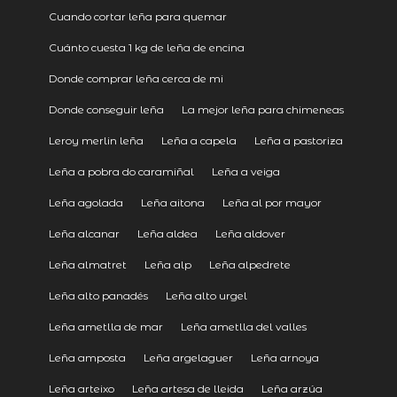
Cuando cortar leña para quemar
Cuánto cuesta 1 kg de leña de encina
Donde comprar leña cerca de mi
Donde conseguir leña
La mejor leña para chimeneas
Leroy merlin leña
Leña a capela
Leña a pastoriza
Leña a pobra do caramiñal
Leña a veiga
Leña agolada
Leña aitona
Leña al por mayor
Leña alcanar
Leña aldea
Leña aldover
Leña almatret
Leña alp
Leña alpedrete
Leña alto panadés
Leña alto urgel
Leña ametlla de mar
Leña ametlla del valles
Leña amposta
Leña argelaguer
Leña arnoya
Leña arteixo
Leña artesa de lleida
Leña arzúa