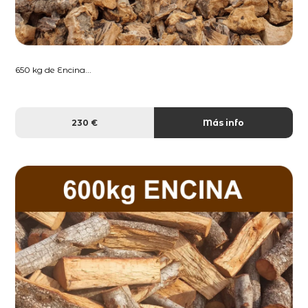
650 kg de Encina...
230 €
Más info