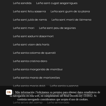
Leña sandiás
Leña sant cugat sesgarrigues
Leña sant feliu sasserra
Leña sant guim de la plana
Leña sant julià de ramis
Leña sant martí de llémena
Leña sant mori
Leña sant pau de segúries
Leña sant sadurní dosormort
Leña sant vicen dels horts
Leña santa coloma de queralt
Leña santa cristina daro
Leña santa margarida de montbui
Leña santa maria de martorelles
Leña santa maria doló
Leña santa susanna
OK
|
Más información
| Solicitamos su permiso para obtener datos estadísticos de
Leña sarreaus
Leña sarroca de bellera
Leña segriá
su navegación en esta web, en cumplimiento del Real Decreto-ley 13/2012. Si
continúa navegando consideramos que acepta el uso de cookies.
Leña selva del camp
Leña senterada