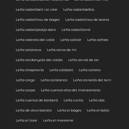
Leña castellbell i el vilar
Leña castelldefels
Leña castellnou de bages
Leña castellnou de seana
Leña castellplatja daro
Leña castellterol
Leña castrelo del valle
Leña catllar
Leña cañiza
Leña celanova
Leña cerca de mi
Leña cerdanyola del vallès
Leña cervià de ter
Leña chapinería
Leña collbató
Leña corbins
Leña corgo
Leña coristanco
Leña cornellà del terri
Leña corpa
Leña cuenca alta del manzanares
Leña cuenca de barberá
Leña cuntis
Leña das
Leña de olivo barata
Leña el bages
Leña el bollo
Leña el lloar
Leña el maresme