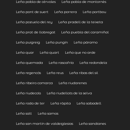
Leña pobla de cérvoles
Leña pobla de montornès
Leña pont de suert
Leña porrera
Leña portbou
Leña pozuelo del rey
Leña pradell de la teixeta
Leña prat de llobregat
Leña puebla del caramiñal
Leña puigreig
Leña pungín
Leña páramo
Leña quar
Leña quart
Leña que no arde
Leña quemada
Leña rascafría
Leña redondela
Leña regencós
Leña reus
Leña ribas del sil
Leña ribeiro comarca
Leña riudarenes
Leña riudecols
Leña riudellots de la selva
Leña roda de ter
Leña ràpita
Leña sabadell
Leña salt
Leña samos
Leña san martín de valdeiglesias
Leña sandianes