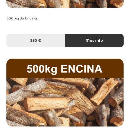
600 kg de Encina...
250 €
Más info