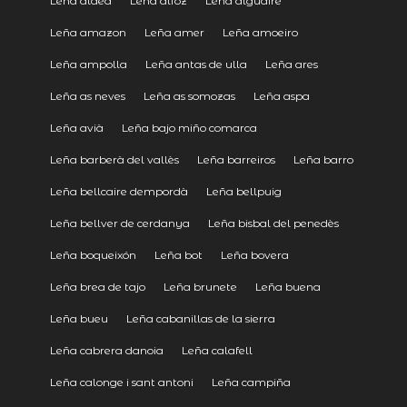
Leña aldea
Leña alfoz
Leña alguaire
Leña amazon
Leña amer
Leña amoeiro
Leña ampolla
Leña antas de ulla
Leña ares
Leña as neves
Leña as somozas
Leña aspa
Leña avià
Leña bajo miño comarca
Leña barberà del vallès
Leña barreiros
Leña barro
Leña bellcaire dempordà
Leña bellpuig
Leña bellver de cerdanya
Leña bisbal del penedès
Leña boqueixón
Leña bot
Leña bovera
Leña brea de tajo
Leña brunete
Leña buena
Leña bueu
Leña cabanillas de la sierra
Leña cabrera danoia
Leña calafell
Leña calonge i sant antoni
Leña campiña