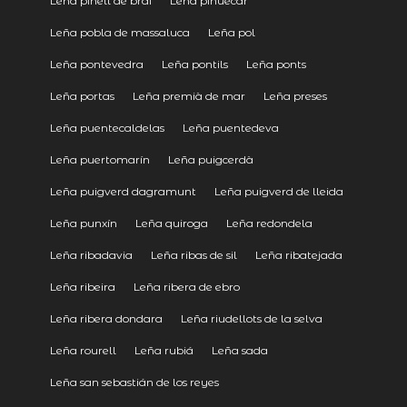
Leña pinell de brai
Leña piñuécar
Leña pobla de massaluca
Leña pol
Leña pontevedra
Leña pontils
Leña ponts
Leña portas
Leña premià de mar
Leña preses
Leña puentecaldelas
Leña puentedeva
Leña puertomarín
Leña puigcerdà
Leña puigverd dagramunt
Leña puigverd de lleida
Leña punxín
Leña quiroga
Leña redondela
Leña ribadavia
Leña ribas de sil
Leña ribatejada
Leña ribeira
Leña ribera de ebro
Leña ribera dondara
Leña riudellots de la selva
Leña rourell
Leña rubiá
Leña sada
Leña san sebastián de los reyes