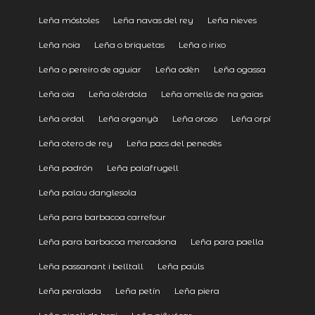
Leña móstoles
Leña navas del rey
Leña nieves
Leña noia
Leña o briquetas
Leña o irixo
Leña o pereiro de aguiar
Leña odèn
Leña ogassa
Leña oia
Leña olèrdola
Leña omells de na gaias
Leña ordal
Leña organyà
Leña oroso
Leña orpí
Leña otero de rey
Leña pacs del penedès
Leña padrón
Leña palafrugell
Leña palau danglesola
Leña para barbacoa carrefour
Leña para barbacoa mercadona
Leña para paella
Leña passanant i belltall
Leña paüls
Leña peralada
Leña petín
Leña piera