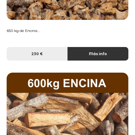
650 kg de Encina...
230 €
Más info