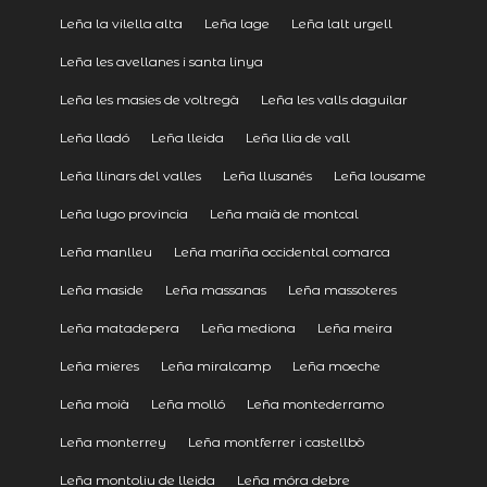
Leña la vilella alta
Leña lage
Leña lalt urgell
Leña les avellanes i santa linya
Leña les masies de voltregà
Leña les valls daguilar
Leña lladó
Leña lleida
Leña llia de vall
Leña llinars del valles
Leña llusanés
Leña lousame
Leña lugo provincia
Leña maià de montcal
Leña manlleu
Leña mariña occidental comarca
Leña maside
Leña massanas
Leña massoteres
Leña matadepera
Leña mediona
Leña meira
Leña mieres
Leña miralcamp
Leña moeche
Leña moià
Leña molló
Leña montederramo
Leña monterrey
Leña montferrer i castellbò
Leña montoliu de lleida
Leña móra debre