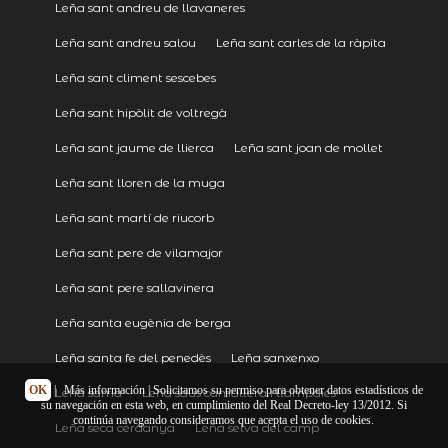
Leña sant andreu de llavaneres
Leña sant andreu salou
Leña sant carles de la ràpita
Leña sant climent sescebes
Leña sant hipòlit de voltregà
Leña sant jaume de llierca
Leña sant joan de mollet
Leña sant lloren de la muga
Leña sant martí de riucorb
Leña sant pere de vilamajor
Leña sant pere sallavinera
Leña santa eugènia de berga
Leña santa fe del penedès
Leña sanxenxo
OK
|
Más información
| Solicitamos su permiso para obtener datos estadísticos de
Leña sarria
Leña saus camallera i llampaies
su navegación en esta web, en cumplimiento del Real Decreto-ley 13/2012. Si
continúa navegando consideramos que acepta el uso de cookies.
Leña seca cerdanya
Leña selva del camp