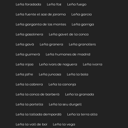
Leña foradada
Leña foz
Leña fuego
Leña fuente el saz de jarama
Leña garcia
Leña garganta de los montes
Leña garriga
Leña gasolinera
Leña gavet de la conca
Leña gavà
Leña granera
Leña granollers
Leña guimerà
Leña humanes de madrid
Leña irijoa
Leña ivars de noguera
Leña ivorra
Leña jafre
Leña juncosa
Leña la bola
Leña la cabrera
Leña la canonja
Leña la conca de barberà
Leña la granada
Leña la portella
Leña la seu durgell
Leña la tallada dempordà
Leña la terra alta
Leña la vall de boí
Leña la vega