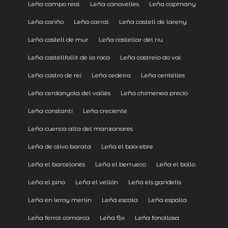
Leña campo real
Leña canovelles
Leña capmany
Leña cariño
Leña carral
Leña castell de lareny
Leña castell de mur
Leña castellar del riu
Leña castellfollit de la roca
Leña castrelo do val
Leña castro de rei
Leña cedeira
Leña centelles
Leña cerdanyola del vallès
Leña chimenea precio
Leña constantí
Leña creciente
Leña cuenca alta del manzanares
Leña de olivo barata
Leña el baix ebre
Leña el barcelonès
Leña el berrueco
Leña el bollo
Leña el pino
Leña el vellón
Leña els garidells
Leña en leroy merlin
Leña escala
Leña espolla
Leña ferrol comarca
Leña flix
Leña fonollosa