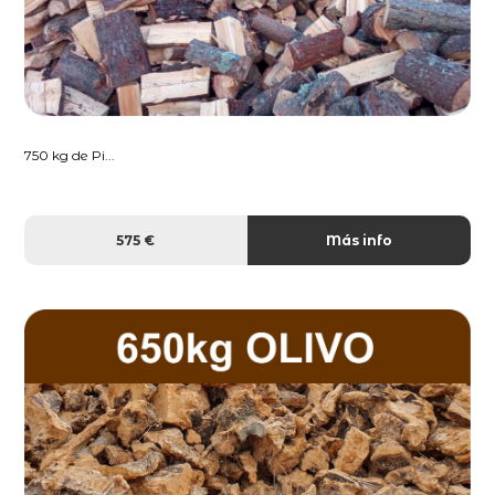
750 kg de Pi...
575 €
Más info