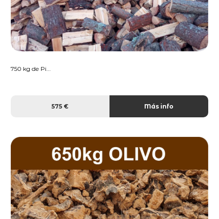
750 kg de Pi...
575 €
Más info