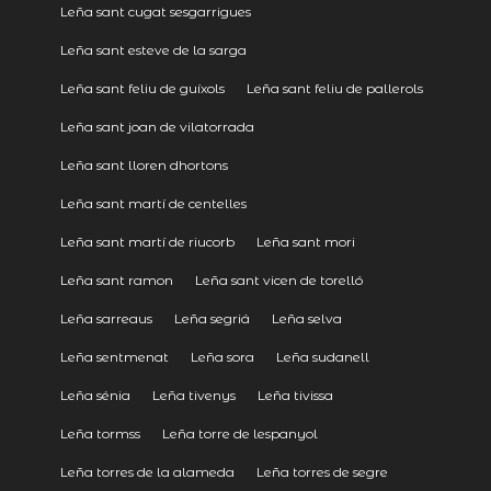
Leña sant cugat sesgarrigues
Leña sant esteve de la sarga
Leña sant feliu de guíxols
Leña sant feliu de pallerols
Leña sant joan de vilatorrada
Leña sant lloren dhortons
Leña sant martí de centelles
Leña sant martí de riucorb
Leña sant mori
Leña sant ramon
Leña sant vicen de torelló
Leña sarreaus
Leña segriá
Leña selva
Leña sentmenat
Leña sora
Leña sudanell
Leña sénia
Leña tivenys
Leña tivissa
Leña tormss
Leña torre de lespanyol
Leña torres de la alameda
Leña torres de segre