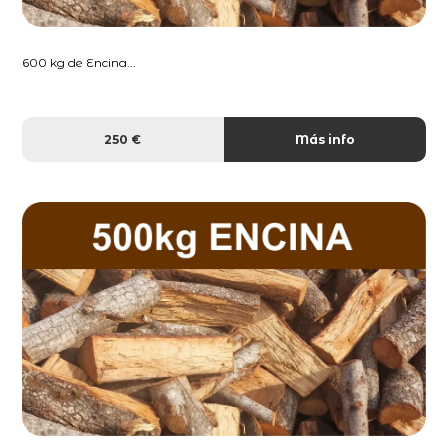
600 kg de Encina...
250 €
Más info