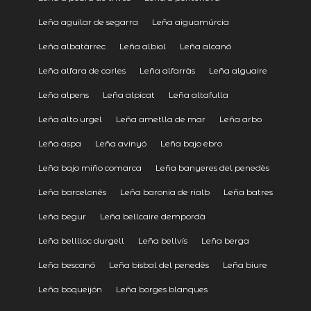
Leña aguilar de segarra
Leña aiguamúrcia
Leña albatàrrec
Leña albiol
Leña alcanó
Leña alfara de carles
Leña alfarràs
Leña alguaire
Leña alpens
Leña alpicat
Leña altafulla
Leña alto urgel
Leña ametlla de mar
Leña arbo
Leña aspa
Leña avinyó
Leña bajo ebro
Leña bajo miño comarca
Leña banyeres del penedès
Leña barcelonés
Leña baronia de rialb
Leña batres
Leña begur
Leña bellcaire dempordà
Leña belllloc durgell
Leña bellvís
Leña berga
Leña bescanó
Leña bisbal del penedès
Leña biure
Leña boqueijón
Leña borges blanques