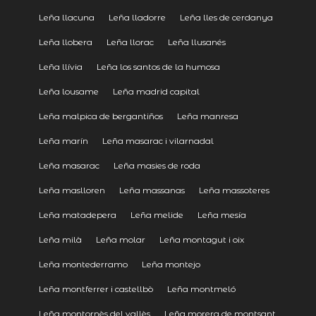
Leña llacuna
Leña lladorre
Leña lles de cerdanya
Leña llobera
Leña llorac
Leña llusanés
Leña llívia
Leña los santos de la humosa
Leña lousame
Leña madrid capital
Leña malpica de bergantiños
Leña manresa
Leña marín
Leña masarac i vilarnadal
Leña masarac
Leña masies de roda
Leña maslloren
Leña massanas
Leña massoteres
Leña matadepera
Leña melide
Leña mesía
Leña milà
Leña molar
Leña montagut i oix
Leña montederramo
Leña montejo
Leña montferrer i castellbò
Leña montmeló
Leña montornès del vallès
Leña morera de montsant