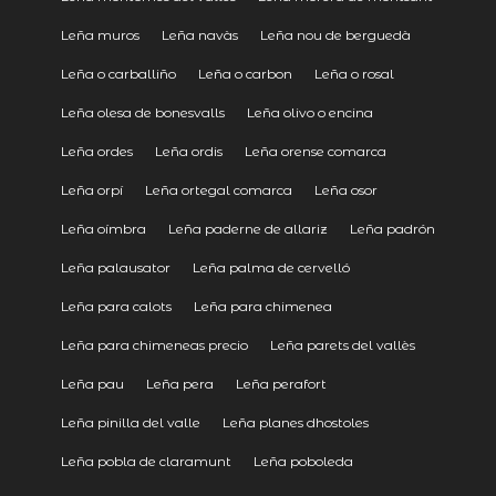
Leña muros
Leña navàs
Leña nou de berguedà
Leña o carballiño
Leña o carbon
Leña o rosal
Leña olesa de bonesvalls
Leña olivo o encina
Leña ordes
Leña ordis
Leña orense comarca
Leña orpí
Leña ortegal comarca
Leña osor
Leña oímbra
Leña paderne de allariz
Leña padrón
Leña palausator
Leña palma de cervelló
Leña para calots
Leña para chimenea
Leña para chimeneas precio
Leña parets del vallès
Leña pau
Leña pera
Leña perafort
Leña pinilla del valle
Leña planes dhostoles
Leña pobla de claramunt
Leña poboleda