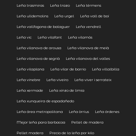
Leña trasmiras
Leña trazo
Leña térmens
Leña ulldemolins
Leña urgel
Leña vall de boí
Leña vallfogona de balaguer
Leña vendrell
Leña vic
Leña vilafant
Leña vilamòs
Leña vilanova de arousa
Leña vilanova de meià
Leña vilanova de segrià
Leña vilanova del valles
Leña vilaplana
Leña vilar de barrio
Leña villalbilla
Leña vinebre
Leña viveiro
Leña viver i serrateix
Leña xermade
Leña xinzo de limia
Leña xunqueira de espadañedo
Leña área metropolitana
Leña òrrius
Leña órdenes
Mejor leña para barbacoa
Pellet de madera
Pellet madera
Precio de la leña por kilo