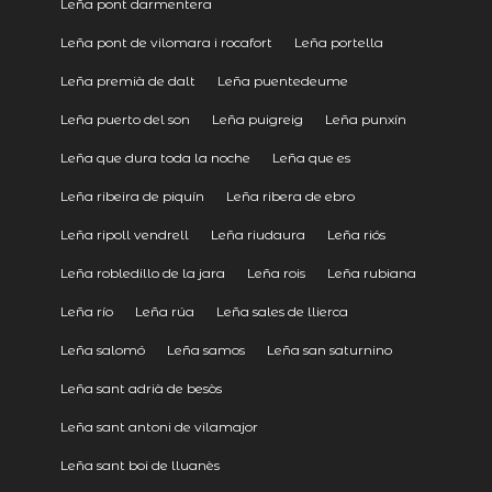
Leña pont darmentera
Leña pont de vilomara i rocafort
Leña portella
Leña premià de dalt
Leña puentedeume
Leña puerto del son
Leña puigreig
Leña punxín
Leña que dura toda la noche
Leña que es
Leña ribeira de piquín
Leña ribera de ebro
Leña ripoll vendrell
Leña riudaura
Leña riós
Leña robledillo de la jara
Leña rois
Leña rubiana
Leña río
Leña rúa
Leña sales de llierca
Leña salomó
Leña samos
Leña san saturnino
Leña sant adrià de besòs
Leña sant antoni de vilamajor
Leña sant boi de lluanès