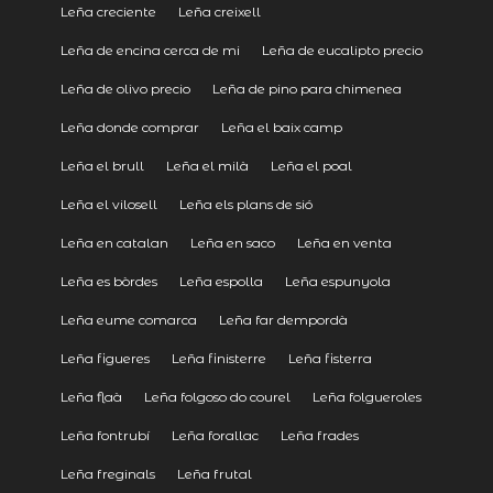
Leña creciente
Leña creixell
Leña de encina cerca de mi
Leña de eucalipto precio
Leña de olivo precio
Leña de pino para chimenea
Leña donde comprar
Leña el baix camp
Leña el brull
Leña el milà
Leña el poal
Leña el vilosell
Leña els plans de sió
Leña en catalan
Leña en saco
Leña en venta
Leña es bòrdes
Leña espolla
Leña espunyola
Leña eume comarca
Leña far dempordà
Leña figueres
Leña finisterre
Leña fisterra
Leña flaà
Leña folgoso do courel
Leña folgueroles
Leña fontrubí
Leña forallac
Leña frades
Leña freginals
Leña frutal