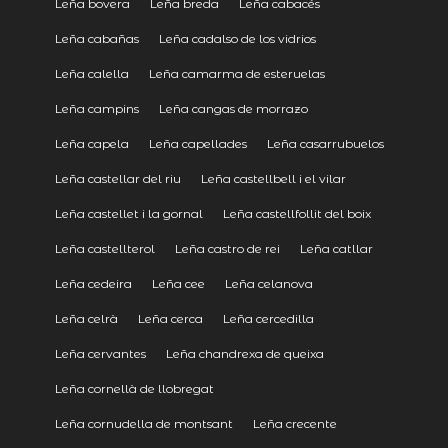
Leña bovera
Leña breda
Leña cabacés
Leña cabañas
Leña cadalso de los vidrios
Leña calella
Leña camarma de esteruelas
Leña campins
Leña cangas de morrazo
Leña capela
Leña capellades
Leña casarrubuelos
Leña castellar del riu
Leña castellbell i el vilar
Leña castellet i la gornal
Leña castellfollit del boix
Leña castellterol
Leña castro de rei
Leña catllar
Leña cedeira
Leña cee
Leña celanova
Leña celrà
Leña cerca
Leña cercedilla
Leña cervantes
Leña chandrexa de queixa
Leña cornellà de llobregat
Leña cornudella de montsant
Leña crecente