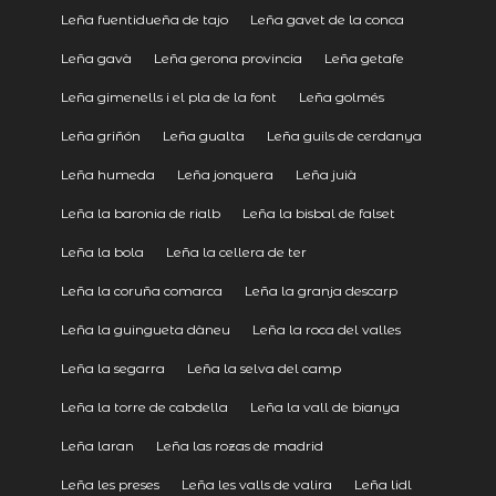
Leña fuentidueña de tajo
Leña gavet de la conca
Leña gavà
Leña gerona provincia
Leña getafe
Leña gimenells i el pla de la font
Leña golmés
Leña griñón
Leña gualta
Leña guils de cerdanya
Leña humeda
Leña jonquera
Leña juià
Leña la baronia de rialb
Leña la bisbal de falset
Leña la bola
Leña la cellera de ter
Leña la coruña comarca
Leña la granja descarp
Leña la guingueta dàneu
Leña la roca del valles
Leña la segarra
Leña la selva del camp
Leña la torre de cabdella
Leña la vall de bianya
Leña laran
Leña las rozas de madrid
Leña les preses
Leña les valls de valira
Leña lidl