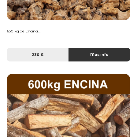
650 kg de Encina...
230 €
Más info