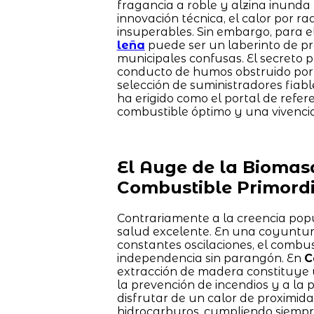
fragancia a roble y alzina inunda 
innovación técnica, el calor por r
insuperables. Sin embargo, para e
leña
puede ser un laberinto de pr
municipales confusas. El secreto p
conducto de humos obstruido por r
selección de suministradores fiable
ha erigido como el portal de refe
combustible óptimo y una vivenci
El Auge de la Biomas
Combustible Primordi
Contrariamente a la creencia popu
salud excelente. En una coyuntura
constantes oscilaciones, el combu
independencia sin parangón. En
C
extracción de madera constituye u
la prevención de incendios y a la p
disfrutar de un calor de proximida
hidrocarburos, cumpliendo siempre 