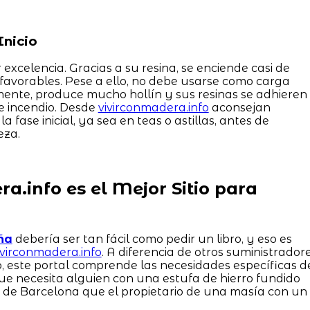
Inicio
 excelencia. Gracias a su resina, se enciende casi de
favorables. Pese a ello, no debe usarse como carga
zmente, produce mucho hollín y sus resinas se adhieren
de incendio. Desde
vivirconmadera.info
aconsejan
 fase inicial, ya sea en teas o astillas, antes de
eza.
a.info es el Mejor Sitio para
ña
debería ser tan fácil como pedir un libro, y eso es
ivirconmadera.info
. A diferencia de otros suministrador
, este portal comprende las necesidades específicas d
que necesita alguien con una estufa de hierro fundido
a de Barcelona que el propietario de una masía con un