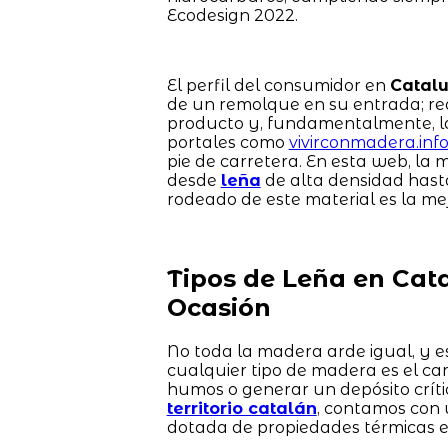
Ecodesign 2022.
El perfil del consumidor en
Catal
de un remolque en su entrada; req
producto y, fundamentalmente, la 
portales como
vivirconmadera.inf
pie de carretera. En esta web, la
desde
leña
de alta densidad has
rodeado de este material es la mej
Tipos de Leña en Cat
Ocasión
No toda la madera arde igual, y es
cualquier tipo de madera es el ca
humos o generar un depósito críti
territorio catalán
, contamos con 
dotada de propiedades térmicas e