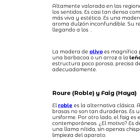
Altamente valorada en las regione
los sentidos. Es casi tan densa co
más viva y estética. Es una mader
aroma dulzón inconfundible. Su ren
llegando a los .
La madera de
olivo
es magnífica p
una barbacoa o un arroz a la
leñ
estructura poco porosa, precisa de
adecuadamente.
Roure (Roble) y Faig (Haya)
El
roble
es la alternativa clásica.
brasas no son tan duraderas. Es 
uniforme. Por otro lado, el faig es
contemporáneas. ¿El motivo? Es d
una llama nítida, sin apenas chisp
limpieza del aparato.