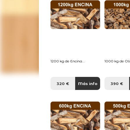
1200 kg de Encina...
1000 kg de Oliv
320 €
Más info
390 €