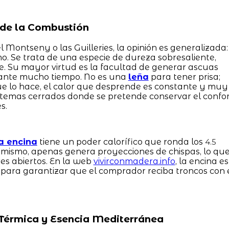
a de la Combustión
l Montseny o las Guilleries, la opinión es generalizada:
mo. Se trata de una especie de dureza sobresaliente,
e. Su mayor virtud es la facultad de generar ascuas
nte mucho tiempo. No es una
leña
para tener prisa;
ue lo hace, el calor que desprende es constante y muy
stemas cerrados donde se pretende conservar el confo
s.
a encina
tiene un poder calorífico que ronda los
4.5
imismo, apenas genera proyecciones de chispas, lo qu
es abiertos. En la web
vivirconmadera.info
, la encina es
a para garantizar que el comprador reciba troncos con 
a Térmica y Esencia Mediterránea