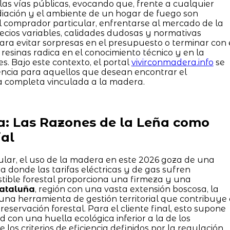
las vías públicas, evocando que, frente a cualquier
adiación y el ambiente de un hogar de fuego son
l comprador particular, enfrentarse al mercado de la
ecios variables, calidades dudosas y normativas
ara evitar sorpresas en el presupuesto o terminar con 
esinas radica en el conocimiento técnico y en la
s. Bajo este contexto, el portal
vivirconmadera.info
se
rencia para aquellos que desean encontrar el
a completa vinculada a la madera.
a: Las Razones de la Leña como
al
lar, el uso de la madera en este 2026 goza de una
 donde las tarifas eléctricas y de gas sufren
stible forestal proporciona una firmeza y una
ataluña
, región con una vasta extensión boscosa, la
na herramienta de gestión territorial que contribuye
reservación forestal. Para el cliente final, esto supone
d con una huella ecológica inferior a la de los
los criterios de eficiencia definidos por la regulación