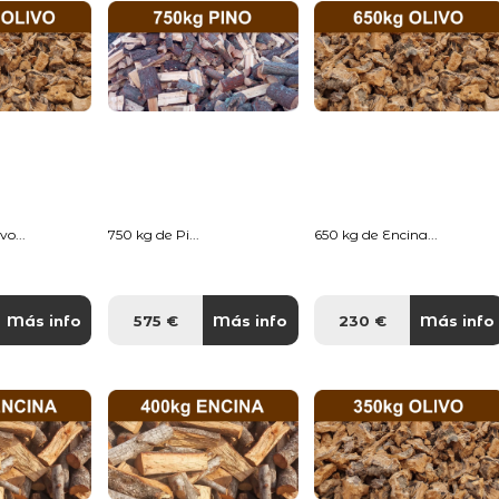
o...
750 kg de Pi...
650 kg de Encina...
Más info
575 €
Más info
230 €
Más info