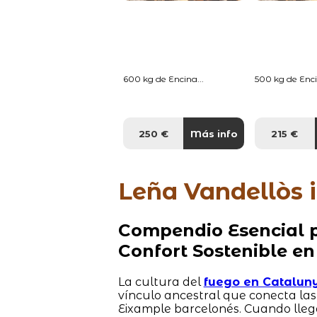
600 kg de Encina...
500 kg de Enci
250 €
Más info
215 €
Leña Vandellòs i 
Compendio Esencial p
Confort Sostenible en
La cultura del
fuego en Catalun
vínculo ancestral que conecta la
Eixample barcelonés. Cuando lleg