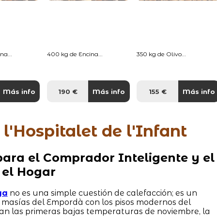
na...
400 kg de Encina...
350 kg de Olivo...
Más info
190 €
Más info
155 €
Más info
l'Hospitalet de l'Infant
ara el Comprador Inteligente y el
 el Hogar
ya
no es una simple cuestión de calefacción; es un
s masías del Empordà con los pisos modernos del
an las primeras bajas temperaturas de noviembre, la