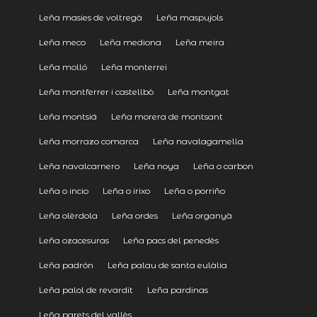
Leña masies de voltregà
Leña maspujols
Leña meco
Leña mediona
Leña meira
Leña molló
Leña monterrei
Leña montferrer i castellbò
Leña montgat
Leña montsiá
Leña morera de montsant
Leña morrazo comarca
Leña navalagamella
Leña navalcarnero
Leña noya
Leña o carbon
Leña o incio
Leña o irixo
Leña o porriño
Leña olèrdola
Leña ordes
Leña organyà
Leña ozacesuras
Leña pacs del penedès
Leña padrón
Leña palau de santa eulàlia
Leña palol de revardit
Leña pardinas
Leña parets del vallès