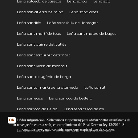
Leña salceda de caselas
Leña salou
Leña salt
Leña salvatierra de miño
Leña sandianes
Leña sandiás
Leña sant feliu de llobregat
Leña sant martí de tous
Leña sant mateu de bages
Leña sant quirze del vallès
Leña sant sadurní dosormort
Leña sant vicen de montalt
Leña santa eugènia de berga
Leña santa maría de la alameda
Leña sarral
Leña sarreaus
Leña sarroca de bellera
Leña sarroca de lleida
Leña seca cerca de mi
Leña segriá
Leña selva del camp
Leña senterada
OK
|
Más información
| Solicitamos su permiso para obtener datos estadísticos de
su navegación en esta web, en cumplimiento del Real Decreto-ley 13/2012. Si
continúa navegando consideramos que acepta el uso de cookies.
Leña sentiu de sió
Leña siurana
Leña solsonés