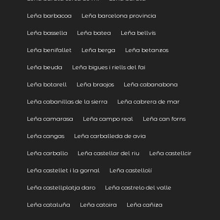
Leña barbacoa
Leña barcelona provincia
Leña bassella
Leña batea
Leña bellvís
Leña benifallet
Leña berga
Leña betanzos
Leña beuda
Leña bigues i riells del fai
Leña botarell
Leña braojos
Leña cabanabona
Leña cabanillas de la sierra
Leña cabrera de mar
Leña camarasa
Leña campo real
Leña can forns
Leña cangas
Leña carballeda de avia
Leña carballo
Leña castellar del riu
Leña castellcir
Leña castellet i la gornal
Leña castellolí
Leña castellplatja daro
Leña castrelo del valle
Leña cataluña
Leña catoira
Leña cañiza