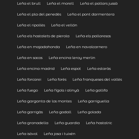
Leña el brull
Leña el morell
Leña el pallars jussà
Leña el pla del penedès
Leña el pont darmentera
Leña el ripollès
Leña el vellón
Leña els hostalets de pierola
Leña els pallaresos
Leña en majadahonda
Leña en navalcarnero
Leña en sacos
Leña encina leroy merlin
Leña encina madrid
Leña espot
Leña estaràs
Leña forcarei
Leña forès
Leña franqueses del vallès
Leña fuego
Leña fígols i alinyà
Leña gallifa
Leña garganta de los montes
Leña garriguella
Leña garrigàs
Leña godall
Leña golada
Leña granadella
Leña guardia
Leña hostalric
Leña isòvol
Leña josa i tuixén