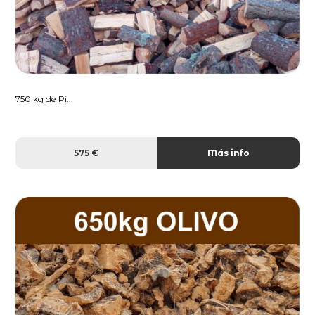
750 kg de Pi...
575 €
Más info