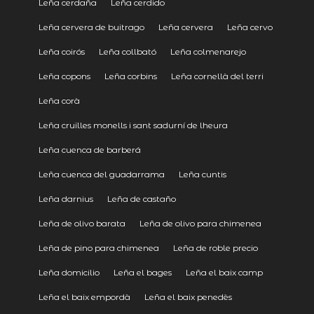
Leña cerdaña
Leña cerdido
Leña cervera de buitrago
Leña cervera
Leña cervo
Leña coirós
Leña collbató
Leña colmenarejo
Leña copons
Leña corbins
Leña cornellà del terri
Leña corà
Leña cruïlles monells i sant sadurní de lheura
Leña cuenca de barberá
Leña cuenca del guadarrama
Leña cuntis
Leña darnius
Leña de castaño
Leña de olivo barata
Leña de olivo para chimenea
Leña de pino para chimenea
Leña de roble precio
Leña domicilio
Leña el bages
Leña el baix camp
Leña el baix empordà
Leña el baix penedès