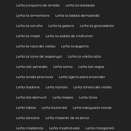
Leña junquera de ambía
Leña la acebeda
Leña la armentera
Leña la bisbal dempordà
Leña la coruña
Leña la galera
Leña la granadella
Leña la masó
Leña la pobla de mafumet
Leña la roca del valles
Leña la segarra
Leña la torre de lespanyol
Leña la vilella alta
Leña lalt penedès
Leña lama
Leña las vegas
Leña lerida provincia
Leña ligera para encender
Leña lladorre
Leña llanars
Leña llinars del vallès
Leña llià damunt
Leña llosses
Leña llívia
Leña lobios
Leña lourenzá
Leña lozoyuela navas
Leña láncara
Leña maanet de la selva
Leña madarcos
Leña madrid este
Leña marganell