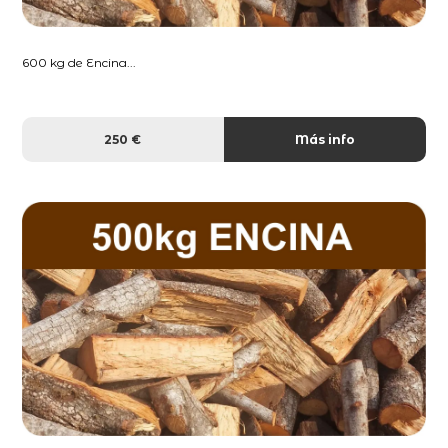
600 kg de Encina...
250 €
Más info