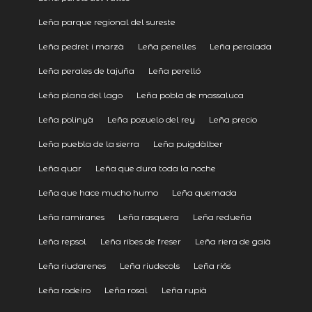
Leña parque regional del sureste
Leña pedret i marzà
Leña penelles
Leña peralada
Leña perales de tajuña
Leña perelló
Leña plana del lago
Leña pobla de massaluca
Leña polinyà
Leña pozuelo del rey
Leña precio
Leña puebla de la sierra
Leña puigdàlber
Leña quar
Leña que dura toda la noche
Leña que hace mucho humo
Leña quemada
Leña ramiranes
Leña rasquera
Leña redueña
Leña repsol
Leña ribes de freser
Leña riera de gaià
Leña riudarenes
Leña riudecols
Leña riós
Leña rodeiro
Leña rosal
Leña rupià