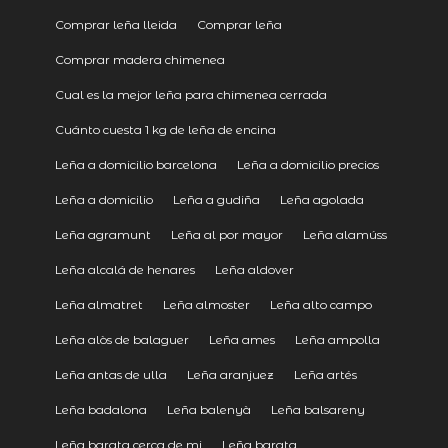
Comprar leña lleida
Comprar leña
Comprar madera chimenea
Cual es la mejor leña para chimenea cerrada
Cuánto cuesta 1 kg de leña de encina
Leña a domicilio barcelona
Leña a domicilio precios
Leña a domicilio
Leña a gudiña
Leña agolada
Leña agramunt
Leña al por mayor
Leña alamúss
Leña alcalá de henares
Leña aldover
Leña almatret
Leña almoster
Leña alto campo
Leña alòs de balaguer
Leña ames
Leña ampolla
Leña antas de ulla
Leña aranjuez
Leña artés
Leña badalona
Leña balenyà
Leña balsareny
Leña barata cerca de mi
Leña barata