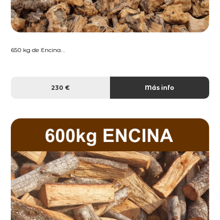
650 kg de Encina...
230 €
Más info