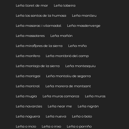
Leña lloret de mar
Leña lobeira
Leña los santos de la humosa
Leña manlleu
Leña masarac i vilarnadal
Leña masdenverge
Leña massoteres
Leña mañón
Leña miraflores de la sierra
Leña miño
Leña monfero
Leña montbrió del camp
Leña montejo de la sierra
Leña montesquiu
Leña montgai
Leña montoliu de segarra
Leña montral
Leña morera de montsant
Leña mugía
Leña muros comarca
Leña muros
Leña navarcles
Leña near me
Leña nigrán
Leña noguera
Leña nueva
Leña o bolo
Leña o incio
Leña o irixo
Leña o porriño