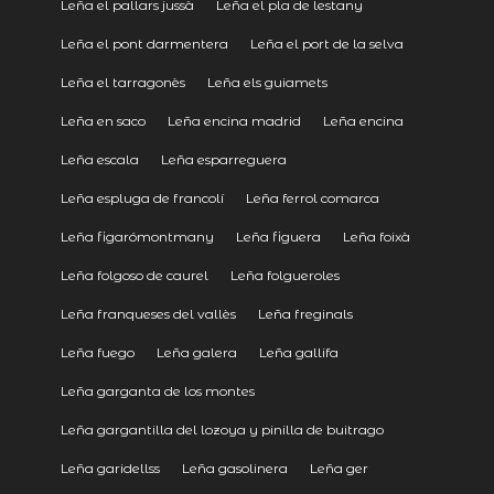
Leña el pallars jussà
Leña el pla de lestany
Leña el pont darmentera
Leña el port de la selva
Leña el tarragonès
Leña els guiamets
Leña en saco
Leña encina madrid
Leña encina
Leña escala
Leña esparreguera
Leña espluga de francolí
Leña ferrol comarca
Leña figarómontmany
Leña figuera
Leña foixà
Leña folgoso de caurel
Leña folgueroles
Leña franqueses del vallès
Leña freginals
Leña fuego
Leña galera
Leña gallifa
Leña garganta de los montes
Leña gargantilla del lozoya y pinilla de buitrago
Leña garidellss
Leña gasolinera
Leña ger