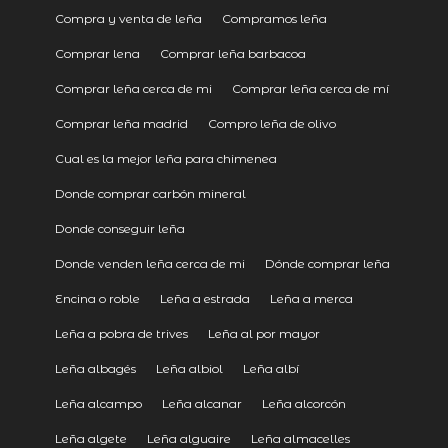
Compra y venta de leña
Compramos leña
Comprar lena
Comprar leña barbacoa
Comprar leña cerca de mi
Comprar leña cerca de mí
Comprar leña madrid
Compro leña de olivo
Cual es la mejor leña para chimenea
Donde comprar carbón mineral
Donde conseguir leña
Donde venden leña cerca de mi
Dónde comprar leña
Encina o roble
Leña a estrada
Leña a merca
Leña a pobra de trives
Leña al por mayor
Leña albagés
Leña albiol
Leña albí
Leña alcampo
Leña alcanar
Leña alcorcón
Leña algete
Leña alguaire
Leña almacelles