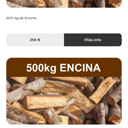
600 kg de Encina...
250 €
Más info