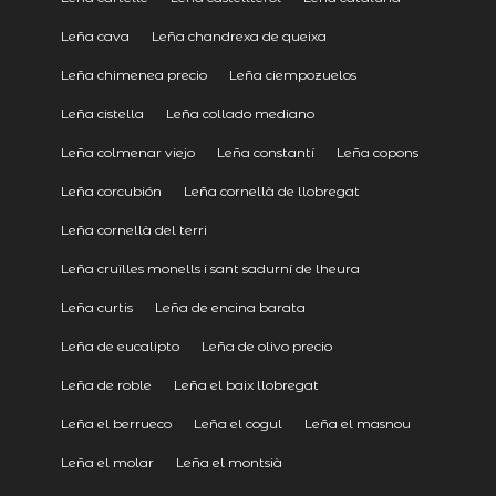
Leña cava
Leña chandrexa de queixa
Leña chimenea precio
Leña ciempozuelos
Leña cistella
Leña collado mediano
Leña colmenar viejo
Leña constantí
Leña copons
Leña corcubión
Leña cornellà de llobregat
Leña cornellà del terri
Leña cruïlles monells i sant sadurní de lheura
Leña curtis
Leña de encina barata
Leña de eucalipto
Leña de olivo precio
Leña de roble
Leña el baix llobregat
Leña el berrueco
Leña el cogul
Leña el masnou
Leña el molar
Leña el montsià