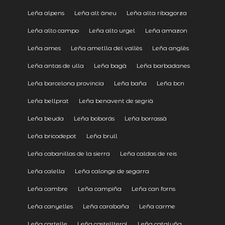
Leña alpens
Leña alt àneu
Leña alta ribagorza
Leña alto campo
Leña alto urgel
Leña amazon
Leña ames
Leña ametlla del vallès
Leña anglès
Leña antas de ulla
Leña bagà
Leña barbadanes
Leña barcelona provincia
Leña baña
Leña bcn
Leña bellprat
Leña benavent de segrià
Leña beuda
Leña boborás
Leña borrassà
Leña bricodepot
Leña brull
Leña cabanillas de la sierra
Leña caldas de reis
Leña calella
Leña calonge de segarra
Leña cambre
Leña campiña
Leña can forns
Leña canyelles
Leña carabaña
Leña carme
Leña cartelle
Leña castellterol
Leña cataluña