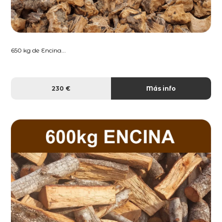
650 kg de Encina...
230 €
Más info