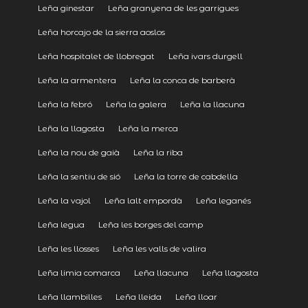
Leña ginestar
Leña granyena de les garrigues
Leña horcajo de la sierra aoslos
Leña hospitalet de llobregat
Leña ivars durgell
Leña la armentera
Leña la conca de barberà
Leña la febró
Leña la galera
Leña la llacuna
Leña la llagosta
Leña la merca
Leña la nou de gaià
Leña la riba
Leña la sentiu de sió
Leña la torre de cabdella
Leña la vajol
Leña lalt empordà
Leña leganés
Leña legua
Leña les borges del camp
Leña les llosses
Leña les valls de valira
Leña limia comarca
Leña llacuna
Leña llagosta
Leña llambilles
Leña lleida
Leña lloar