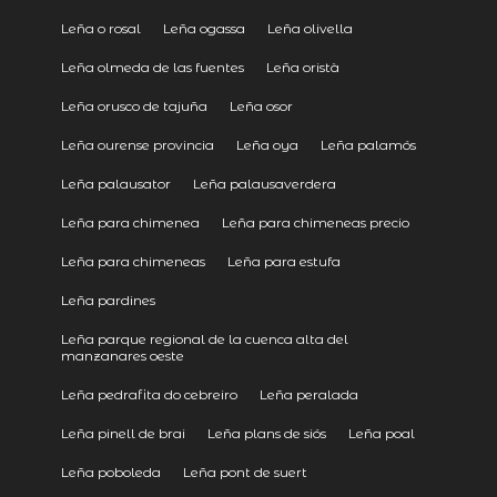
Leña o rosal
Leña ogassa
Leña olivella
Leña olmeda de las fuentes
Leña oristà
Leña orusco de tajuña
Leña osor
Leña ourense provincia
Leña oya
Leña palamós
Leña palausator
Leña palausaverdera
Leña para chimenea
Leña para chimeneas precio
Leña para chimeneas
Leña para estufa
Leña pardines
Leña parque regional de la cuenca alta del
manzanares oeste
Leña pedrafita do cebreiro
Leña peralada
Leña pinell de brai
Leña plans de siós
Leña poal
Leña poboleda
Leña pont de suert