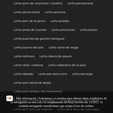
Leña pont de vilomara i rocafort
Leña ponteareas
Leña pontevedra
Leña pontons
Leña port de la selva
Leña prades
Leña prats de lluanès
Leña precio kilo
Leña precio
Leña puentes de garcía rodríguez
Leña puerto del son
Leña rairiz de veiga
Leña rellinars
Leña ribera de piquín
Leña riells i viabrea
Leña robledillo de la jara
Leña rábade
Leña san saturnino
Leña sanaüja
Leña sant adrià de besòs
Leña sant andreu de llavaneres
OK
|
Más información
| Solicitamos su permiso para obtener datos estadísticos de
Leña sant climent sescebes
Leña sant cugat del vallès
su navegación en esta web, en cumplimiento del Real Decreto-ley 13/2012. Si
continúa navegando consideramos que acepta el uso de cookies.
Leña sant feliu de codines
Leña sant feliu de llobregat