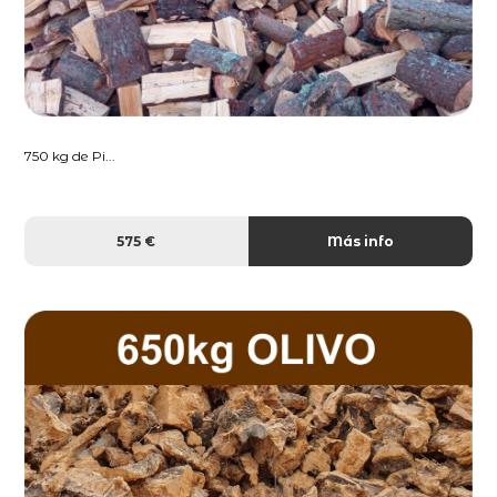
750 kg de Pi...
575 €
Más info