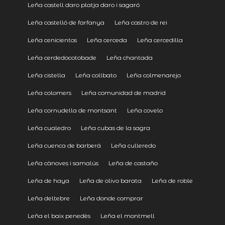
Leña castell daro platja daro i sagaró
Leña castelló de farfanya
Leña castro de rei
Leña cenicientos
Leña cerceda
Leña cercedilla
Leña cerdedocotobade
Leña chantada
Leña cistella
Leña collbato
Leña colmenarejo
Leña colomers
Leña comunidad de madrid
Leña cornudella de montsant
Leña covelo
Leña cualedro
Leña cubas de la sagra
Leña cuenca de barberá
Leña culleredo
Leña cànoves i samalús
Leña de castaño
Leña de haya
Leña de olivo barata
Leña de roble
Leña deltebre
Leña donde comprar
Leña el baix penedès
Leña el montmell