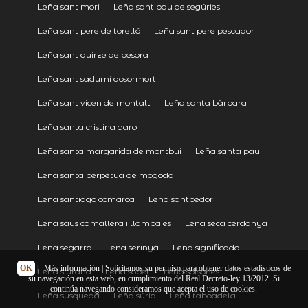
Leña sant mori
Leña sant pau de segúries
Leña sant pere de torelló
Leña sant pere pescador
Leña sant quirze de besora
Leña sant sadurní dosormort
Leña sant vicen de montalt
Leña santa bàrbara
Leña santa cristina daro
Leña santa margarida de montbui
Leña santa pau
Leña santa perpètua de mogoda
Leña santiago comarca
Leña santpedor
Leña saus camallera i llampaies
Leña seca cerdanya
Leña segarra
Leña serinyà
Leña significado
OK
|
Más información
| Solicitamos su permiso para obtener datos estadísticos de
Leña siurana
Leña sober
Leña solsonés
su navegación en esta web, en cumplimiento del Real Decreto-ley 13/2012. Si
continúa navegando consideramos que acepta el uso de cookies.
Leña susqueda
Leña súria
Leña taboadela