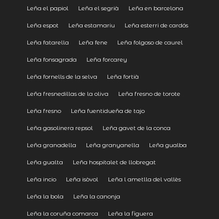
Leña el papiol
Leña el segrià
Leña en barcelona
Leña espot
Leña estamariu
Leña esterri de cardós
Leña fatarella
Leña fene
Leña folgoso de caurel
Leña fonsagrada
Leña forcarey
Leña fornells de la selva
Leña fortià
Leña fresnedillas de la oliva
Leña fresno de torote
Leña fresno
Leña fuentidueña de tajo
Leña gasolinera repsol
Leña gavet de la conca
Leña granadella
Leña granyanella
Leña gualba
Leña gualta
Leña hospitalet de llobregat
Leña incio
Leña isòvol
Leña l ametlla del vallès
Leña la bola
Leña la canonja
Leña la coruña comarca
Leña la figuera