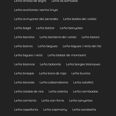
Leña artesa de segre
Leña as somozas
Leña avellanes i santa linya
Leña avinyonet del penedès
Leña badia del vallès
Leña bagà
Leña baltar
Leña banyoles
Leña baralla
Leña barberà del vallès
Leña batea
Leña batres
Leña begues
Leña bigues i riells del fai
Leña bigues i riells
Leña bisbal de montsant
Leña blancos
Leña boborás
Leña borges blanques
Leña braojos
Leña brea de tajo
Leña burela
Leña bóveda
Leña cabanabona
Leña calafell
Leña caldas de reis
Leña calella
Leña cambados
Leña cambrils
Leña can forns
Leña canyelles
Leña capafonts
Leña capmany
Leña carabaña