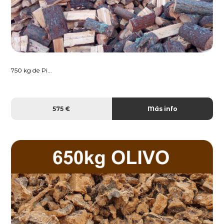
750 kg de Pi...
575 €
Más info