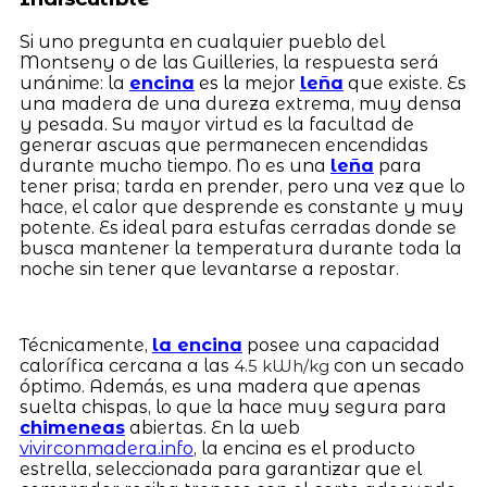
Si uno pregunta en cualquier pueblo del
Montseny o de las Guilleries, la respuesta será
unánime: la
encina
es la mejor
leña
que existe. Es
una madera de una dureza extrema, muy densa
y pesada. Su mayor virtud es la facultad de
generar ascuas que permanecen encendidas
durante mucho tiempo. No es una
leña
para
tener prisa; tarda en prender, pero una vez que lo
hace, el calor que desprende es constante y muy
potente. Es ideal para estufas cerradas donde se
busca mantener la temperatura durante toda la
noche sin tener que levantarse a repostar.
Técnicamente,
la encina
posee una capacidad
calorífica cercana a las
con un secado
4.5 kWh/kg
óptimo. Además, es una madera que apenas
suelta chispas, lo que la hace muy segura para
chimeneas
abiertas. En la web
vivirconmadera.info
, la encina es el producto
estrella, seleccionada para garantizar que el