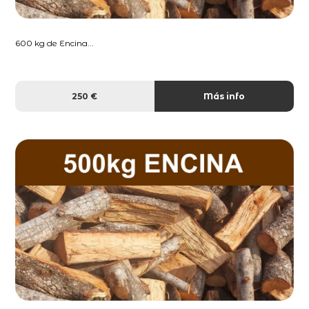
600 kg de Encina...
250 €
Más info