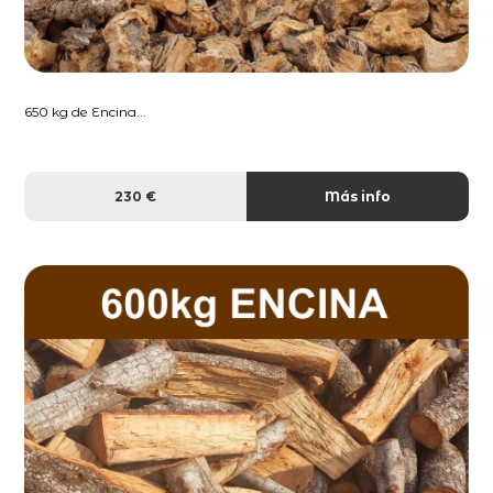
650 kg de Encina...
230 €
Más info