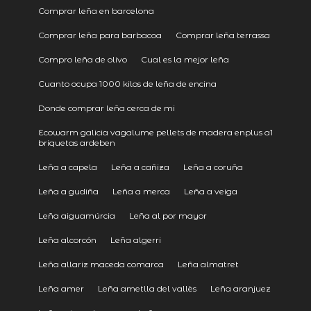
Comprar leña en barcelona
Comprar leña para barbacoa
Comprar leña terrassa
Compro leña de olivo
Cual es la mejor leña
Cuanto ocupa 1000 kilos de leña de encina
Donde comprar leña cerca de mi
Ecowarm galicia vagalume pellets de madera enplus a1
briquetas ardeben
Leña a capela
Leña a cañiza
Leña a coruña
Leña a gudiña
Leña a merca
Leña a veiga
Leña aiguamúrcia
Leña al por mayor
Leña alcorcón
Leña algerri
Leña allariz maceda comarca
Leña almatret
Leña amer
Leña ametlla del vallès
Leña aranjuez