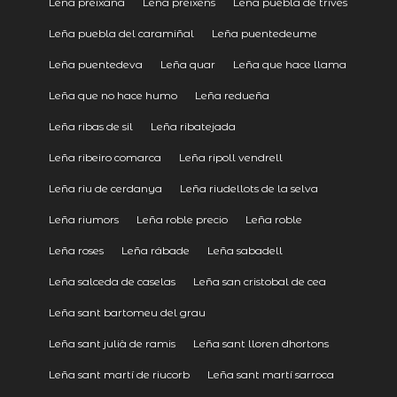
Leña preixana
Leña preixens
Leña puebla de trives
Leña puebla del caramiñal
Leña puentedeume
Leña puentedeva
Leña quar
Leña que hace llama
Leña que no hace humo
Leña redueña
Leña ribas de sil
Leña ribatejada
Leña ribeiro comarca
Leña ripoll vendrell
Leña riu de cerdanya
Leña riudellots de la selva
Leña riumors
Leña roble precio
Leña roble
Leña roses
Leña rábade
Leña sabadell
Leña salceda de caselas
Leña san cristobal de cea
Leña sant bartomeu del grau
Leña sant julià de ramis
Leña sant lloren dhortons
Leña sant martí de riucorb
Leña sant martí sarroca