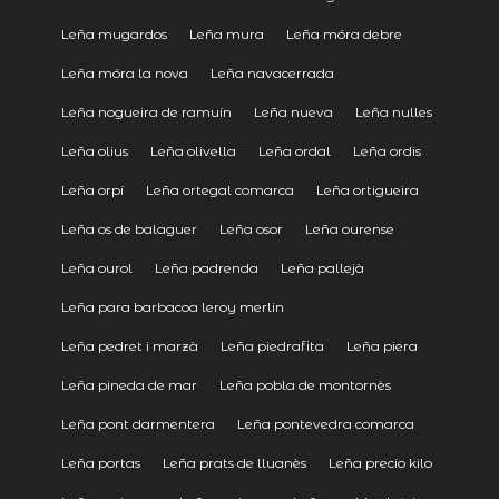
Leña mugardos
Leña mura
Leña móra debre
Leña móra la nova
Leña navacerrada
Leña nogueira de ramuín
Leña nueva
Leña nulles
Leña olius
Leña olivella
Leña ordal
Leña ordis
Leña orpí
Leña ortegal comarca
Leña ortigueira
Leña os de balaguer
Leña osor
Leña ourense
Leña ourol
Leña padrenda
Leña pallejà
Leña para barbacoa leroy merlin
Leña pedret i marzà
Leña piedrafita
Leña piera
Leña pineda de mar
Leña pobla de montornès
Leña pont darmentera
Leña pontevedra comarca
Leña portas
Leña prats de lluanès
Leña precio kilo