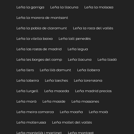
Leña la garriga
Leña la llacuna
Leña la molsosa
Leña la morera de montsant
Leña la pobla de claramunt
Leña la roca del vallès
Leña la vilella baixa
Leña lalt penedès
Leña las rozas de madrid
Leña legua
Leña les borges del camp
Leña llacuna
Leña lladó
Leña llers
Leña llià damunt
Leña llobera
Leña lobeira
Leña loeches
Leña lorenzana
Leña lurgell
Leña maceda
Leña madrid precios
Leña marà
Leña maside
Leña massanes
Leña meira comarca
Leña moaña
Leña moià
Leña mollerussa
Leña mollet del vallès
Leña montellà i martinet
Leña montgat