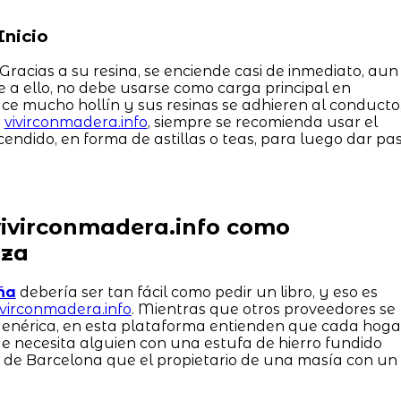
Inicio
 Gracias a su resina, se enciende casi de inmediato, aun
e a ello, no debe usarse como carga principal en
uce mucho hollín y sus resinas se adhieren al conducto
n
vivirconmadera.info
, siempre se recomienda usar el
ndido, en forma de astillas o teas, para luego dar pa
vivirconmadera.info como
nza
ña
debería ser tan fácil como pedir un libro, y eso es
ivirconmadera.info
. Mientras que otros proveedores se
genérica, en esta plataforma entienden que cada hoga
e necesita alguien con una estufa de hierro fundido
a de Barcelona que el propietario de una masía con un