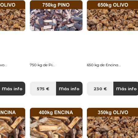
o...
750 kg de Pi...
650 kg de Encina...
Más info
575 €
Más info
230 €
Más info