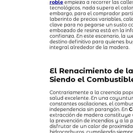
roble
empieza a recorrer las calle
tecnológicos, nada supera el cal
embargo, para el comprador parti
laberinto de precios variables, c
clave para no pegarse un susto con
embozado de resina está en la inf
confianza. En este escenario, la 
destino definitivo para quienes bu
integral alrededor de la madera.
El Renacimiento de l
Siendo el Combustibl
Contrariamente a la creencia popu
salud excelente. En una coyuntura
constantes oscilaciones, el combu
independencia sin parangón. En
C
extracción de madera constituye u
la prevención de incendios y a la p
disfrutar de un calor de proximida
hidrocarburos, cumpliendo siempre 