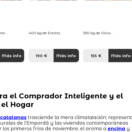
na...
400 kg de Encina...
350 kg de Olivo...
Más info
190 €
Más info
155 €
Más info
ra el Comprador Inteligente y el
 el Hogar
s catalanas
trasciende la mera climatización; represen
 rurales de l'Empordà y las viviendas contemporáneas
r los primeros fríos de noviembre, el aroma a
encina
y