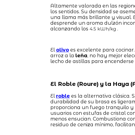
Altamente valorada en las regione
los sentidos. Su densidad se aseme
una llama más brillante y visual.
desprende un aroma dulzón inconfu
alcanzando los
.
4.5 kWh/kg
El
olivo
es excelente para cocinar
arroz a la
leña
, no hay mejor elec
lecho de astillas para encenderse
El Roble (Roure) y la Haya (F
El
roble
es la alternativa clásica.
durabilidad de su brasa es lige
proporciona un fuego tranquilo y c
usuarios con estufas de cristal c
menos ensucian. Combustiona con 
residuo de ceniza mínimo, facilita