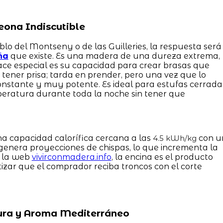
eona Indiscutible
lo del Montseny o de las Guilleries, la respuesta será
ña
que existe. Es una madera de una dureza extrema,
ce especial es su capacidad para crear brasas que
tener prisa; tarda en prender, pero una vez que lo
onstante y muy potente. Es ideal para estufas cerrada
eratura durante toda la noche sin tener que
a capacidad calorífica cercana a las
con u
4.5 kWh/kg
genera proyecciones de chispas, lo que incrementa la
n la web
vivirconmadera.info
, la encina es el producto
tizar que el comprador reciba troncos con el corte
 Pura y Aroma Mediterráneo