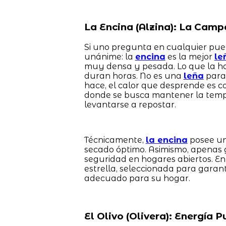
La Encina (Alzina): La Camp
Si uno pregunta en cualquier pueb
unánime: la
encina
es la mejor
le
muy densa y pesada. Lo que la ha
duran horas. No es una
leña
para 
hace, el calor que desprende es c
donde se busca mantener la temp
levantarse a repostar.
Técnicamente,
la encina
posee un
secado óptimo. Asimismo, apenas 
seguridad en hogares abiertos. E
estrella, seleccionada para garan
adecuado para su hogar.
El Olivo (Olivera): Energía