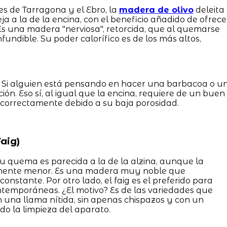
s de Tarragona y el Ebro, la
madera de olivo
deleita
ja a la de la encina, con el beneficio añadido de ofrece
 Es una madera "nerviosa", retorcida, que al quemarse
ndible. Su poder calorífico es de los más altos,
. Si alguien está pensando en hacer una barbacoa o u
ción. Eso sí, al igual que la encina, requiere de un buen
 correctamente debido a su baja porosidad.
aig)
 Su quema es parecida a la de la alzina, aunque la
ramente menor. Es una madera muy noble que
onstante. Por otro lado, el faig es el preferido para
ontemporáneas. ¿El motivo? Es de las variedades que
una llama nítida, sin apenas chispazos y con un
ndo la limpieza del aparato.