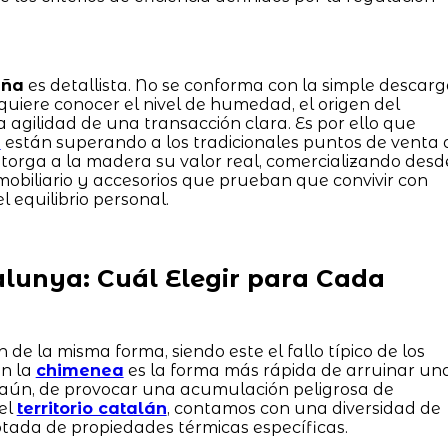
uña
es detallista. No se conforma con la simple descar
uiere conocer el nivel de humedad, el origen del
agilidad de una transacción clara. Es por ello que
o
están superando a los tradicionales puntos de venta 
e otorga a la madera su valor real, comercializando desd
obiliario y accesorios que prueban que convivir con
l equilibrio personal.
alunya: Cuál Elegir para Cada
de la misma forma, siendo este el fallo típico de los
en la
chimenea
es la forma más rápida de arruinar un
 aún, de provocar una acumulación peligrosa de
el
territorio catalán
, contamos con una diversidad de
tada de propiedades térmicas específicas.