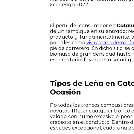
Ecodesign 2022.
El perfil del consumidor en
Catal
de un remolque en su entrada; req
producto y, fundamentalmente, la 
portales como
vivirconmadera.inf
pie de carretera. En dicho sitio, s
biomasa de gran densidad hasta m
este material favorece la salud y e
Tipos de Leña en Cat
Ocasión
No todos los troncos combustionan 
novatos. Meter cualquier tronco 
velada con humo excesivo o, peor
creosota en el conducto. Dentro d
especies excepcional, cada una do