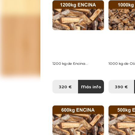
1200 kg de Encina...
1000 kg de Oliv
320 €
Más info
390 €