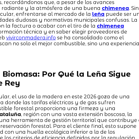
s, recordándonos que, a pesar de los avances
or radiante y la atmósfera de una buena
chimenea
. Sin
cular, enfrentarse al mercado de la
leña
puede ser u
alidades dudosas y normativas municipales confusas. La
 la factura o acabar con el tiro de la
chimenea
ormación técnica y en saber elegir proveedores de
web
vivirconmadera.info
se ha consolidado como el
scan no solo el mejor combustible, sino una experienci
a Biomasa: Por Qué la Leña Sigue
e Rey
lar, el uso de la madera en este 2026 goza de una
 donde las tarifas eléctricas y de gas sufren
stible forestal proporciona una firmeza y una
ataluña
, región con una vasta extensión boscosa, la
na herramienta de gestión territorial que contribuye
reservación forestal. Para el cliente final, esto supone
d con una huella ecológica inferior a la de los
los criterios de eficiencia definidos por la regulación