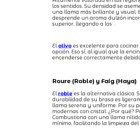
Altamente valorada en las regione
los sentidos. Su densidad se aseme
una llama más brillante y visual.
desprende un aroma dulzón inconfu
superior, llegando a los .
El
olivo
es excelente para cocinar.
opción. Eso sí, al igual que la enc
encenderse correctamente debido 
Roure (Roble) y Faig (Haya)
El
roble
es la alternativa clásica.
durabilidad de su brasa es liger
llama serena y uniforme. Por su pa
modernas con cristal. ¿Por qué? 
Combustiona con una llama nítida,
mínimo, facilitando la limpieza del