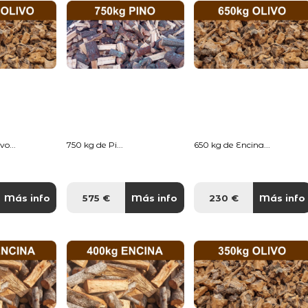
o...
750 kg de Pi...
650 kg de Encina...
Más info
575 €
Más info
230 €
Más info