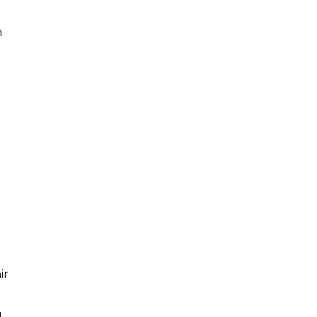
n
ir
a