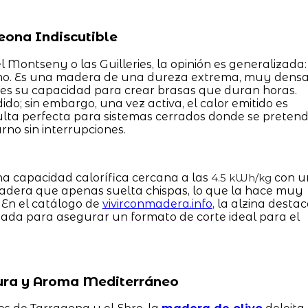
eona Indiscutible
l Montseny o las Guilleries, la opinión es generalizada:
remo. Es una madera de una dureza extrema, muy dens
 es su capacidad para crear brasas que duran horas.
do; sin embargo, una vez activa, el calor emitido es
ulta perfecta para sistemas cerrados donde se preten
rno sin interrupciones.
a capacidad calorífica cercana a las
con u
4.5 kWh/kg
adera que apenas suelta chispas, lo que la hace muy
 En el catálogo de
vivirconmadera.info
, la alzina desta
sada para asegurar un formato de corte ideal para el
 Pura y Aroma Mediterráneo