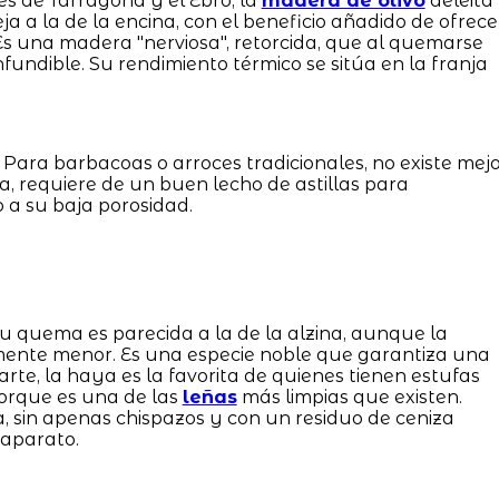
s de Tarragona y el Ebro, la
madera de olivo
deleita
ja a la de la encina, con el beneficio añadido de ofrece
 Es una madera "nerviosa", retorcida, que al quemarse
ndible. Su rendimiento térmico se sitúa en la franja
 Para barbacoas o arroces tradicionales, no existe mej
ina, requiere de un buen lecho de astillas para
a su baja porosidad.
 Su quema es parecida a la de la alzina, aunque la
amente menor. Es una especie noble que garantiza una
rte, la haya es la favorita de quienes tienen estufas
Porque es una de las
leñas
más limpias que existen.
 sin apenas chispazos y con un residuo de ceniza
 aparato.