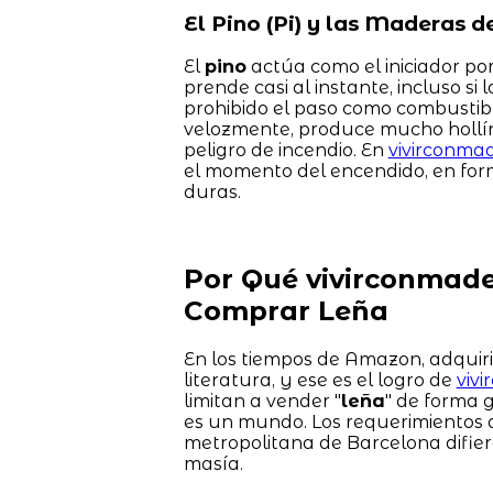
El Pino (Pi) y las Maderas 
El
pino
actúa como el iniciador por
prende casi al instante, incluso si
prohibido el paso como combustibl
velozmente, produce mucho hollín 
peligro de incendio. En
vivirconmad
el momento del encendido, en form
duras.
Por Qué vivirconmader
Comprar Leña
En los tiempos de Amazon, adquir
literatura, y ese es el logro de
viv
limitan a vender "
leña
" de forma 
es un mundo. Los requerimientos 
metropolitana de Barcelona difie
masía.