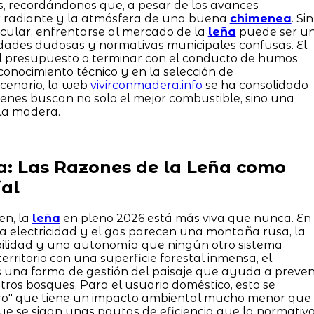
s, recordándonos que, a pesar de los avances
or radiante y la atmósfera de una buena
chimenea
. Sin
cular, enfrentarse al mercado de la
leña
puede ser u
lidades dudosas y normativas municipales confusas. El
el presupuesto o terminar con el conducto de humos
 conocimiento técnico y en la selección de
scenario, la web
vivirconmadera.info
se ha consolidado
ienes buscan no solo el mejor combustible, sino una
 la madera.
a: Las Razones de la Leña como
al
en, la
leña
en pleno 2026 está más viva que nunca. En
la electricidad y el gas parecen una montaña rusa, la
bilidad y una autonomía que ningún otro sistema
 territorio con una superficie forestal inmensa, el
una forma de gestión del paisaje que ayuda a preven
tros bosques. Para el usuario doméstico, esto se
ero" que tiene un impacto ambiental mucho menor que
que se sigan unas pautas de eficiencia que la normativ