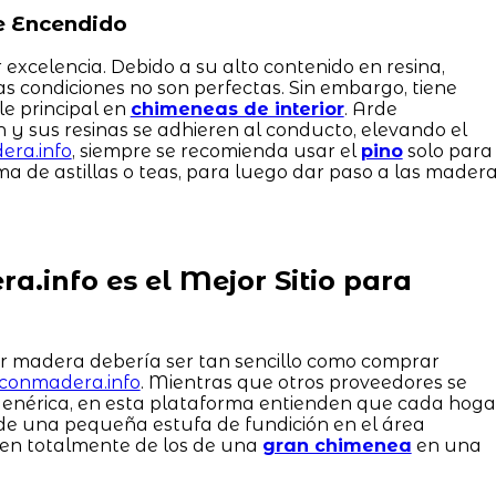
de Encendido
 excelencia. Debido a su alto contenido en resina,
 las condiciones no son perfectas. Sin embargo, tiene
e principal en
chimeneas de interior
. Arde
y sus resinas se adhieren al conducto, elevando el
era.info
, siempre se recomienda usar el
pino
solo para
a de astillas o teas, para luego dar paso a las mader
a.info es el Mejor Sitio para
ir madera debería ser tan sencillo como comprar
irconmadera.info
. Mientras que otros proveedores se
genérica, en esta plataforma entienden que cada hoga
de una pequeña estufa de fundición en el área
ren totalmente de los de una
gran chimenea
en una