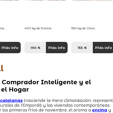
na...
400 kg de Encina...
350 kg de Olivo...
Más info
190 €
Más info
155 €
Más info
l
 Comprador Inteligente y el
 el Hogar
s catalanas
trasciende la mera climatización; represen
 rurales de l'Empordà y las viviendas contemporáneas
r los primeros fríos de noviembre, el aroma a
encina
y