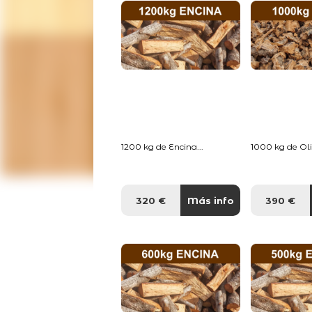
1200 kg de Encina...
1000 kg de Oliv
320 €
Más info
390 €