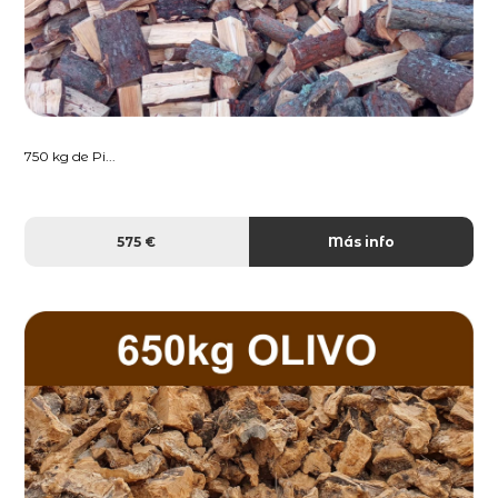
750 kg de Pi...
575 €
Más info