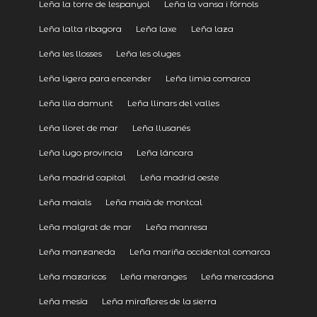
Leña la torre de lespanyol
Leña la vansa i fórnols
Leña lalta ribagora
Leña laxe
Leña laza
Leña les llosses
Leña les oluges
Leña ligera para encender
Leña limia comarca
Leña llia damunt
Leña llinars del valles
Leña lloret de mar
Leña llusanés
Leña lugo provincia
Leña láncara
Leña madrid capital
Leña madrid oeste
Leña maials
Leña maià de montcal
Leña malgrat de mar
Leña manresa
Leña manzaneda
Leña mariña occidental comarca
Leña mazaricos
Leña meranges
Leña mercadona
Leña mesía
Leña miraflores de la sierra