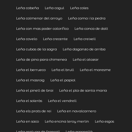
Leña cobeña
Leña cogul
Leña coles
Leña colmenar del arroyo
Leña coma i la pedra
Leña con mas poder calorifico
Leña conca de dalt
Leña covelo
Leña crecente
Leña creixell
Leña cubas de la sagra
Leña daganzo de arriba
Leña de pino para chimenea
Leña el atazar
Leña el berrueco
Leña el brull
Leña el maresme
Leña el masroig
Leña el papiol
Leña el pinell de brai
Leña el pla de santa maria
Leña el soleràs
Leña el vendrell
Leña els prats de rei
Leña en navalcarnero
Leña en saco
Leña encina leroy merlin
Leña esgos
Leña espluga de francolí
Leña esponellà