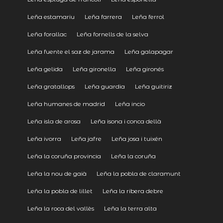
Leña estamariu
Leña farrera
Leña ferrol
Leña forallac
Leña fornells de la selva
Leña fuente el saz de jarama
Leña galapagar
Leña gelida
Leña gironella
Leña gironés
Leña gratallops
Leña guardia
Leña guitiriz
Leña humanes de madrid
Leña incio
Leña isla de arosa
Leña isona i conca dellà
Leña ivorra
Leña jafre
Leña josa i tuixén
Leña la coruña provincia
Leña la coruña
Leña la nou de gaià
Leña la pobla de claramunt
Leña la pobla de lillet
Leña la ribera debre
Leña la roca del vallès
Leña la terra alta