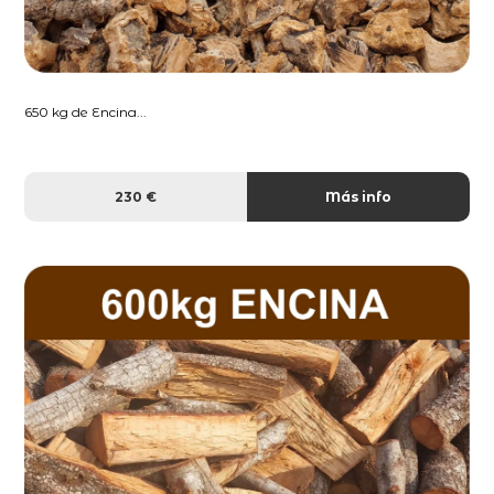
650 kg de Encina...
230 €
Más info