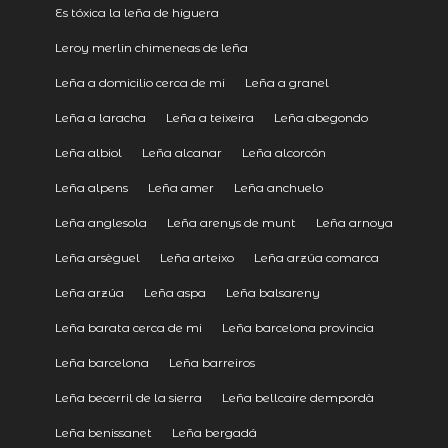
Es tóxica la leña de higuera
Leroy merlin chimeneas de leña
Leña a domicilio cerca de mi
Leña a granel
Leña a laracha
Leña a teixeira
Leña abegondo
Leña albiol
Leña alcanar
Leña alcorcón
Leña alpens
Leña amer
Leña anchuelo
Leña anglesola
Leña arenys de munt
Leña arnoya
Leña arsèguel
Leña arteixo
Leña arzúa comarca
Leña arzúa
Leña aspa
Leña balsareny
Leña barata cerca de mi
Leña barcelona provincia
Leña barcelona
Leña barreiros
Leña becerril de la sierra
Leña bellcaire dempordà
Leña benissanet
Leña bergadá