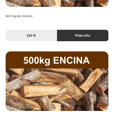
600 kg de Encina...
250 €
Más info