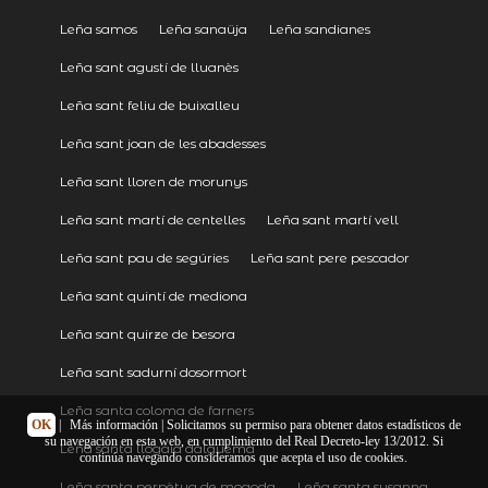
Leña samos
Leña sanaüja
Leña sandianes
Leña sant agustí de lluanès
Leña sant feliu de buixalleu
Leña sant joan de les abadesses
Leña sant lloren de morunys
Leña sant martí de centelles
Leña sant martí vell
Leña sant pau de segúries
Leña sant pere pescador
Leña sant quintí de mediona
Leña sant quirze de besora
Leña sant sadurní dosormort
Leña santa coloma de farners
OK
|
Más información
| Solicitamos su permiso para obtener datos estadísticos de
su navegación en esta web, en cumplimiento del Real Decreto-ley 13/2012. Si
Leña santa llogaia dàlguema
continúa navegando consideramos que acepta el uso de cookies.
Leña santa perpètua de mogoda
Leña santa susanna