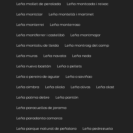
Leña mollet de peralada
Leña montcada i reixac
Leña montclar
Leña montellà i martinet
Leña monterrei
Leña monterroso
Leña montferrer i castellbò
Leña montmajor
Leña montoliu de lleida
Leña montroig del camp
Leña muros
Leña navata
Leña neda
Leña nuevo baztán
Leña o pellets
Leña o pereiro de aguiar
Leña o saviñao
Leña oimbra
Leña oliola
Leña olivos
Leña olost
Leña palma debre
Leña pantón
Leña paracuellos de jarama
Leña paradanta comarca
Leña parque natural de peñalara
Leña pedrezuela