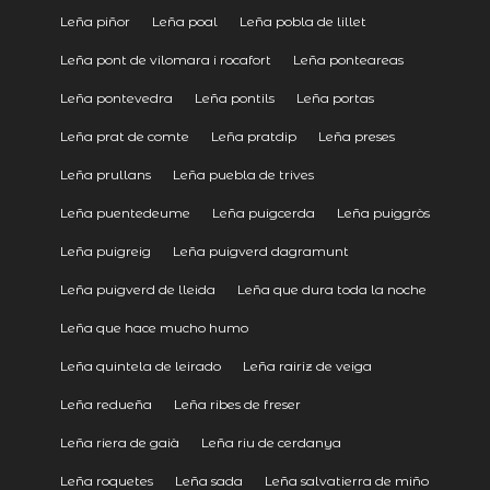
Leña piñor
Leña poal
Leña pobla de lillet
Leña pont de vilomara i rocafort
Leña ponteareas
Leña pontevedra
Leña pontils
Leña portas
Leña prat de comte
Leña pratdip
Leña preses
Leña prullans
Leña puebla de trives
Leña puentedeume
Leña puigcerda
Leña puiggròs
Leña puigreig
Leña puigverd dagramunt
Leña puigverd de lleida
Leña que dura toda la noche
Leña que hace mucho humo
Leña quintela de leirado
Leña rairiz de veiga
Leña redueña
Leña ribes de freser
Leña riera de gaià
Leña riu de cerdanya
Leña roquetes
Leña sada
Leña salvatierra de miño