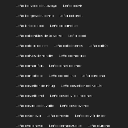
Leña berzosa del lozoya
Leña bolvir
Leña borges del camp
Leña botarell
Leña brico depot
Leña cabanelles
Leña cabanillas de la sierra
Leña cabó
Leña caldas de reis
Leña calldetenes
Leña callús
Leña calvos de randín
Leña camarasa
Leña camariñas
Leña canet de mar
Leña cantallops
Leña carballino
Leña cardona
Leña castellar de nhug
Leña castellar del vallès
Leña castellterol
Leña castellví de rosanes
Leña castrelo del valle
Leña castroverde
Leña celanova
Leña cerceda
Leña cervià de ter
Leña chapinería
Leña ciempozuelos
Leña ciurana