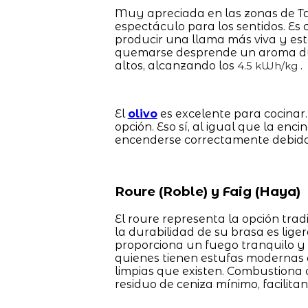
Muy apreciada en las zonas de Tar
espectáculo para los sentidos. Es 
producir una llama más viva y esté
quemarse desprende un aroma dulz
altos, alcanzando los
.
4.5 kWh/kg
El
olivo
es excelente para cocinar.
opción. Eso sí, al igual que la enc
encenderse correctamente debido 
Roure (Roble) y Faig (Haya)
El roure representa la opción trad
la durabilidad de su brasa es li
proporciona un fuego tranquilo y c
quienes tienen estufas modernas c
limpias que existen. Combustiona 
residuo de ceniza mínimo, facilita