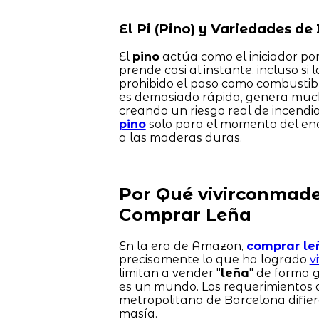
El Pi (Pino) y Variedades de 
El
pino
actúa como el iniciador por
prende casi al instante, incluso si
prohibido el paso como combustibl
es demasiado rápida, genera mucho
creando un riesgo real de incendi
pino
solo para el momento del ence
a las maderas duras.
Por Qué vivirconmader
Comprar Leña
En la era de Amazon,
comprar le
precisamente lo que ha logrado
v
limitan a vender "
leña
" de forma 
es un mundo. Los requerimientos 
metropolitana de Barcelona difie
masía.