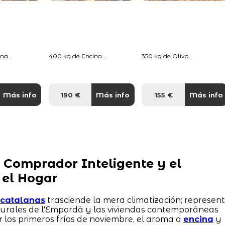
na...
400 kg de Encina...
350 kg de Olivo...
Más info
190 €
Más info
155 €
Más info
 Comprador Inteligente y el
 el Hogar
s catalanas
trasciende la mera climatización; represen
 rurales de l'Empordà y las viviendas contemporáneas
r los primeros fríos de noviembre, el aroma a
encina
y