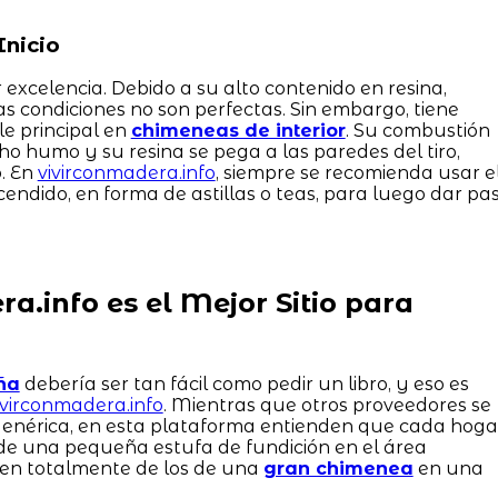
Inicio
 excelencia. Debido a su alto contenido en resina,
 las condiciones no son perfectas. Sin embargo, tiene
e principal en
chimeneas de interior
. Su combustión
 humo y su resina se pega a las paredes del tiro,
o. En
vivirconmadera.info
, siempre se recomienda usar e
ndido, en forma de astillas o teas, para luego dar pa
a.info es el Mejor Sitio para
ña
debería ser tan fácil como pedir un libro, y eso es
ivirconmadera.info
. Mientras que otros proveedores se
genérica, en esta plataforma entienden que cada hoga
de una pequeña estufa de fundición en el área
ren totalmente de los de una
gran chimenea
en una