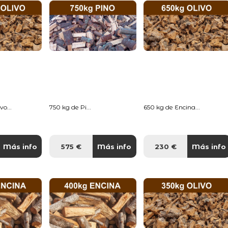
o...
750 kg de Pi...
650 kg de Encina...
Más info
575 €
Más info
230 €
Más info