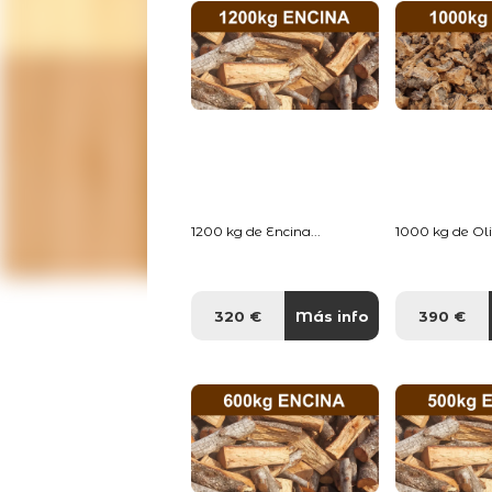
1200 kg de Encina...
1000 kg de Oliv
320 €
Más info
390 €