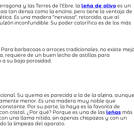
ragona y las Terres de l'Ebre, la
leña de olivo
es un
casi tan densa como la encina, pero tiene la ventaja de
tica. Es una madera "nerviosa", retorcida, que al
ón inconfundible. Su poder calorífico es de los más
 Para barbacoas o arroces tradicionales, no existe mej
ina, requiere de un buen lecho de astillas para
a su baja porosidad.
icional. Su quema es parecida a la de la alzina, aunqu
geramente menor. Es una madera muy noble que
onstante. Por su parte, la haya es la favorita de
on cristal. ¿Por qué? Porque es una de las
leñas
más
con una llama nítida, sin apenas chispazos y con un
ndo la limpieza del aparato.