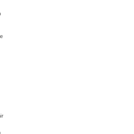
n
de
ir
a