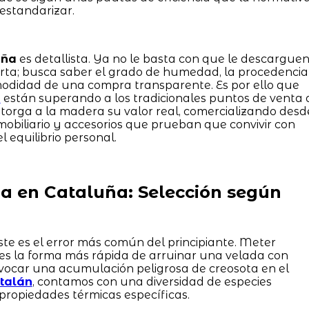
estandarizar.
uña
es detallista. Ya no le basta con que le descargue
rta; busca saber el grado de humedad, la procedencia
modidad de una compra transparente. Es por ello que
o
están superando a los tradicionales puntos de venta 
e otorga a la madera su valor real, comercializando desd
obiliario y accesorios que prueban que convivir con
l equilibrio personal.
 en Cataluña: Selección según
ste es el error más común del principiante. Meter
es la forma más rápida de arruinar una velada con
ovocar una acumulación peligrosa de creosota en el
atalán
, contamos con una diversidad de especies
propiedades térmicas específicas.