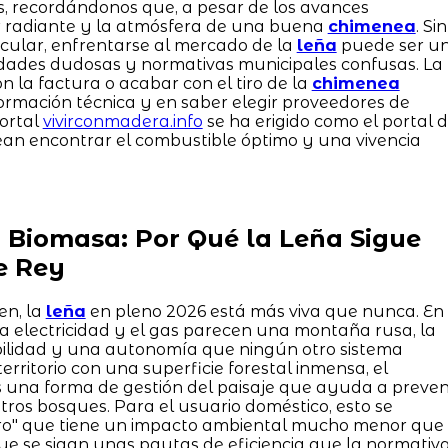
s, recordándonos que, a pesar de los avances
or radiante y la atmósfera de una buena
chimenea
. Sin
cular, enfrentarse al mercado de la
leña
puede ser u
alidades dudosas y normativas municipales confusas. La
 la factura o acabar con el tiro de la
chimenea
ormación técnica y en saber elegir proveedores de
portal
vivirconmadera.info
se ha erigido como el portal 
ean encontrar el combustible óptimo y una vivencia
a Biomasa: Por Qué la Leña Sigue
e Rey
en, la
leña
en pleno 2026 está más viva que nunca. En
la electricidad y el gas parecen una montaña rusa, la
bilidad y una autonomía que ningún otro sistema
 territorio con una superficie forestal inmensa, el
una forma de gestión del paisaje que ayuda a preven
tros bosques. Para el usuario doméstico, esto se
ero" que tiene un impacto ambiental mucho menor que
que se sigan unas pautas de eficiencia que la normativ