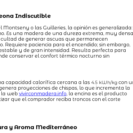
eona Indiscutible
l Montseny o las Guilleries, la opinión es generalizada:
remo. Es una madera de una dureza extrema, muy dens
 facultad de generar ascuas que permanecen
 Requiere paciencia para el encendido; sin embargo,
s estable y de gran intensidad. Resulta perfecta para
de conservar el confort térmico nocturno sin
a capacidad calorífica cercana a las
con u
4.5 kWh/kg
genera proyecciones de chispas, lo que incrementa la
n la web
vivirconmadera.info
, la encina es el producto
tizar que el comprador reciba troncos con el corte
 Pura y Aroma Mediterráneo