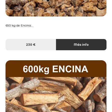
650 kg de Encina...
230 €
Más info