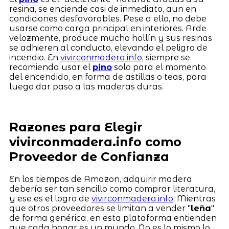
resina, se enciende casi de inmediato, aun en
condiciones desfavorables. Pese a ello, no debe
usarse como carga principal en interiores. Arde
velozmente, produce mucho hollín y sus resinas
se adhieren al conducto, elevando el peligro de
incendio. En
vivirconmadera.info
, siempre se
recomienda usar el
pino
solo para el momento
del encendido, en forma de astillas o teas, para
luego dar paso a las maderas duras.
Razones para Elegir
vivirconmadera.info como
Proveedor de Confianza
En los tiempos de Amazon, adquirir madera
debería ser tan sencillo como comprar literatura,
y ese es el logro de
vivirconmadera.info
. Mientras
que otros proveedores se limitan a vender "
leña
"
de forma genérica, en esta plataforma entienden
que cada hogar es un mundo. No es lo mismo lo