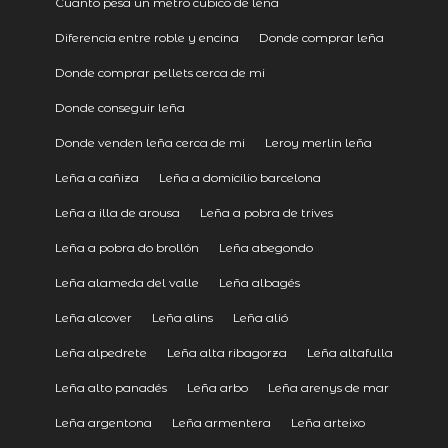
Cuanto pesa un metro cubico de leña
Diferencia entre roble y encina
Donde comprar leña
Donde comprar pellets cerca de mi
Donde conseguir leña
Donde venden leña cerca de mi
Leroy merlin leña
Leña a cañiza
Leña a domicilio barcelona
Leña a illa de arousa
Leña a pobra de trives
Leña a pobra do brollón
Leña abegondo
Leña alameda del valle
Leña albagés
Leña alcover
Leña alins
Leña alió
Leña alpedrete
Leña alta ribagorza
Leña altafulla
Leña alto panadés
Leña arbo
Leña arenys de mar
Leña argentona
Leña armentera
Leña arteixo