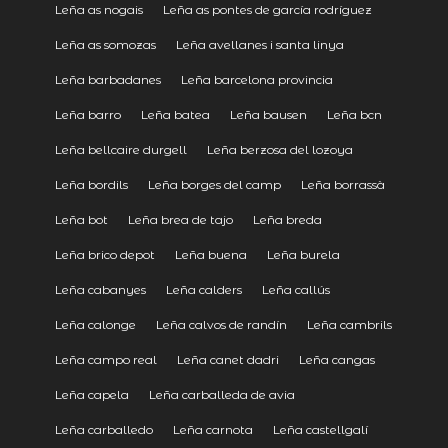
Leña as nogais
Leña as pontes de garcía rodríguez
Leña as somozas
Leña avellanes i santa linya
Leña barbadanes
Leña barcelona provincia
Leña barro
Leña batea
Leña bausen
Leña bcn
Leña bellcaire durgell
Leña berzosa del lozoya
Leña bordils
Leña borges del camp
Leña borrassà
Leña bot
Leña brea de tajo
Leña breda
Leña brico depot
Leña buena
Leña burela
Leña cabanyes
Leña calders
Leña callús
Leña calonge
Leña calvos de randín
Leña cambrils
Leña campo real
Leña canet dadri
Leña cangas
Leña capela
Leña carballeda de avia
Leña carballedo
Leña carnota
Leña castellgalí