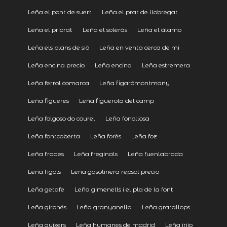
Leña el pont de suert
Leña el prat de llobregat
Leña el priorat
Leña el soleràs
Leña el álamo
Leña els plans de sió
Leña en venta cerca de mi
Leña encina precio
Leña encina
Leña estremera
Leña ferrol comarca
Leña figarómontmany
Leña figueres
Leña figuerola del camp
Leña folgoso do courel
Leña fonollosa
Leña fontcoberta
Leña forès
Leña foz
Leña frades
Leña freginals
Leña fuenlabrada
Leña fígols
Leña gasolinera repsol precio
Leña getafe
Leña gimenells i el pla de la font
Leña gironés
Leña granyanella
Leña gratallops
Leña guixers
Leña humanes de madrid
Leña irijo