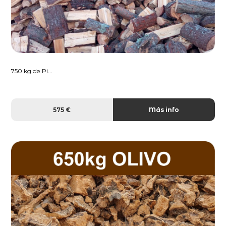
750 kg de Pi...
575 €
Más info