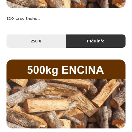
600 kg de Encina...
250 €
Más info