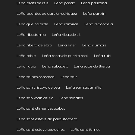
Leña prats de reis
Leña precio
Leña preixana
Leña puentes de garcía rodríguez
Leña punxín
Leña que no arde
Leña ramirás
Leña redondela
Leña ribadumia
Leña ribas de sil
Leña ribera de ebro
Leña riner
Leña riumors
Leña roble
Leña rozas de puerto real
Leña rubí
Leña rupià
Leña sabadell
Leña sales de llierca
Leña salnés comarca
Leña salt
Leña san cristovo de cea
Leña san sadurniño
Leña san xoán de río
Leña sandiás
Leña sant climent sescebes
Leña sant esteve de palautordera
Leña sant esteve sesrovires
Leña sant ferriol