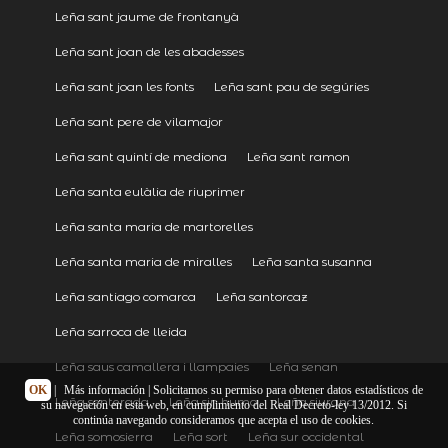
Leña sant jaume de frontanyà
Leña sant joan de les abadesses
Leña sant joan les fonts
Leña sant pau de segúries
Leña sant pere de vilamajor
Leña sant quintí de mediona
Leña sant ramon
Leña santa eulàlia de riuprimer
Leña santa maria de martorelles
Leña santa maria de miralles
Leña santa susanna
Leña santiago comarca
Leña santorcaz
Leña sarroca de lleida
Leña saus camallera i llampaies
Leña senan
OK
|
Más información
| Solicitamos su permiso para obtener datos estadísticos de
Leña senterada
Leña sin humo
Leña siurana
su navegación en esta web, en cumplimiento del Real Decreto-ley 13/2012. Si
continúa navegando consideramos que acepta el uso de cookies.
Leña somosierra
Leña sort
Leña sur occidental