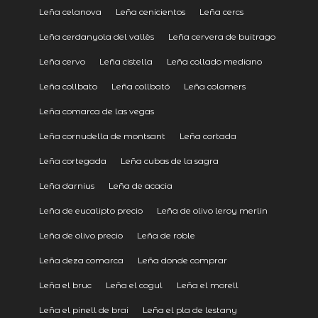
Leña celanova
Leña cenicientos
Leña cercs
Leña cerdanyola del vallès
Leña cervera de buitrago
Leña cervo
Leña cistella
Leña collado mediano
Leña collbato
Leña collbató
Leña colomers
Leña comarca de las vegas
Leña cornudella de montsant
Leña cortada
Leña cortegada
Leña cubas de la sagra
Leña darnius
Leña de acacia
Leña de eucalipto precio
Leña de olivo leroy merlin
Leña de olivo precio
Leña de roble
Leña deza comarca
Leña donde comprar
Leña el bruc
Leña el cogul
Leña el morell
Leña el pinell de brai
Leña el pla de lestany