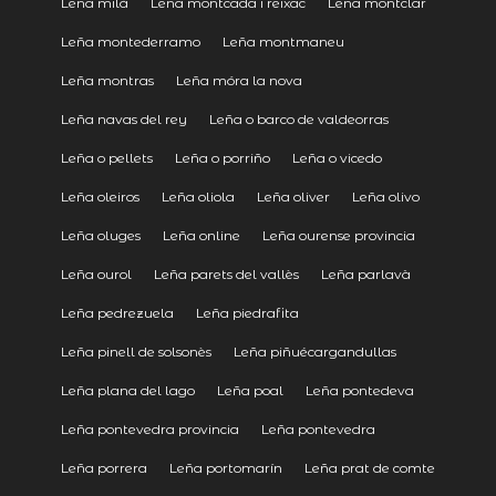
Leña milà
Leña montcada i reixac
Leña montclar
Leña montederramo
Leña montmaneu
Leña montras
Leña móra la nova
Leña navas del rey
Leña o barco de valdeorras
Leña o pellets
Leña o porriño
Leña o vicedo
Leña oleiros
Leña oliola
Leña oliver
Leña olivo
Leña oluges
Leña online
Leña ourense provincia
Leña ourol
Leña parets del vallès
Leña parlavà
Leña pedrezuela
Leña piedrafita
Leña pinell de solsonès
Leña piñuécargandullas
Leña plana del lago
Leña poal
Leña pontedeva
Leña pontevedra provincia
Leña pontevedra
Leña porrera
Leña portomarín
Leña prat de comte