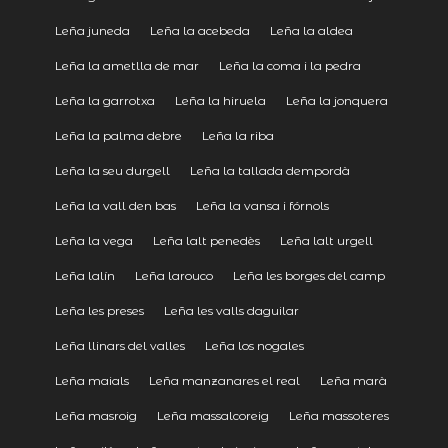
Leña juneda
Leña la acebeda
Leña la aldea
Leña la ametlla de mar
Leña la coma i la pedra
Leña la garrotxa
Leña la hiruela
Leña la jonquera
Leña la palma debre
Leña la riba
Leña la seu durgell
Leña la tallada dempordà
Leña la vall den bas
Leña la vansa i fórnols
Leña la vega
Leña lalt penedès
Leña lalt urgell
Leña lalín
Leña larouco
Leña les borges del camp
Leña les preses
Leña les valls daguilar
Leña llinars del valles
Leña los nogales
Leña maials
Leña manzanares el real
Leña marà
Leña masroig
Leña massalcoreig
Leña massoteres