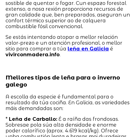
sostible de quentar o fogar. Cun espazo forestal
extenso, a nosa rexión proporciona recursos de
gran calidade que, ben preparados, aseguran un
confort térmico superior ao de calquera
combustible fósil convencional.
Se estás intentando atopar a mellor relación
valor-prezo e un atención profesional, o mellor
sitio para comprar a túa
leña en Galicia
é
vivirconmadera.info
.
Mellores tipos de leña para o inverno
galego
A escolla da especie é fundamental para o
resultado da túa cociña. En Galicia, as variedades
máis demandadas son:
*
Leña de Carballo:
É a raíña das frondosas.
Sobresae pola súa alta densidade e enorme
poder calorífico (aprox. 4.619 kcal/kg). Ofrece
unha combustión lenta e brasas moi duradeiras,