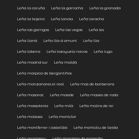
Leña la coruña
Leña la garrocha
Leña la granada
Leña la teijeira
Leña lanoia
Leña laracha
Leña las garrigas
Leña las vegas
Leña les
Leña llanà
Leña llia d amunt
Leña llia
Leña lobeira
Leña lozoyuela navas
Leña lugo
Leña madrid sur
Leña maldà
Leña malpica de bergantiños
Leña manzanares el real
Leña mas de barberans
Leña masarac
Leña maside
Leña masies de roda
Leña massoteres
Leña milà
Leña molins de rei
Leña molsosa
Leña montclar
Leña montferrer i castellbò
Leña montoliu de lleida
Leña montseny
Leña moraleja de enmedio