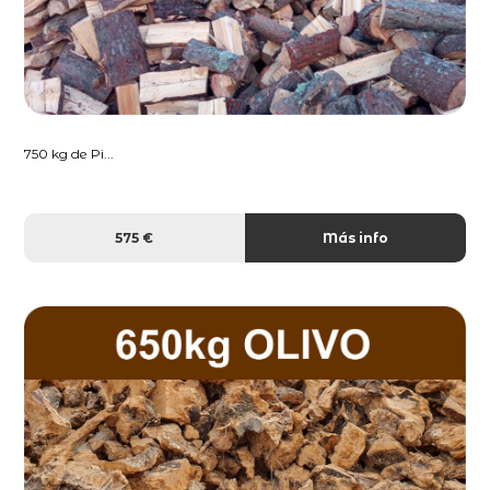
750 kg de Pi...
575 €
Más info