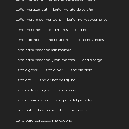
Leña moralzarzal
Leña morata de tajuña
Leña morera de montsant
Leña morrazo comarca
Leña moyanés
Leña muros
Leña nalec
Leña naranjo
Leña naut aran
Leña navarcles
Leña navarredonda san mamés
Leña navarredonda y san mamés
Leña o corgo
Leña o grove
Leña oliver
Leña olèrdola
Leña orol
Leña orusco de tajuña
Leña os de balaguer
Leña osona
Leña outeiro de rei
Leña pacs del penedès
Leña palau de santa eulàlia
Leña pals
Leña para barbacoa mercadona