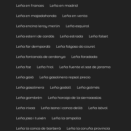
Leña en frances
Leña en madrid
Leña en majadahonda
Leña en venta
Leña encina leroy merlin
Leña esquirol
Leña esterri de cardós
Leña estrada
Leña falset
Leña far dempordà
Leña folgoso do courel
Leña fontanals de cerdanya
Leña foradada
Leña foz
Leña friol
Leña fuente el saz de jarama
Leña gaià
Leña gasolinera repsol precio
Leña gasolinera
Leña godall
Leña golmés
Leña gombrèn
Leña horcajo de la sierraaoslos
Leña irixoa
Leña isona i conca dellà
Leña isòvol
Leña josa i tuixén
Leña la ampolla
Leña la conca de barberà
Leña la coruña provincia