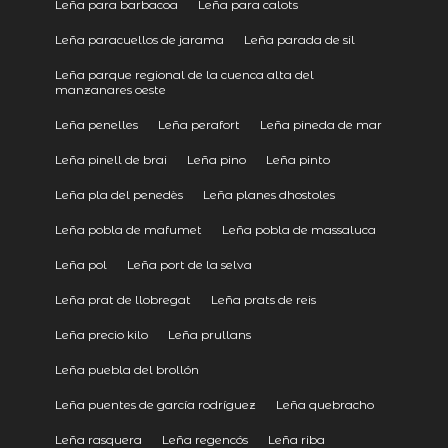
Leña para barbacoa
Leña para calots
Leña paracuellos de jarama
Leña parada de sil
Leña parque regional de la cuenca alta del
manzanares oeste
Leña penelles
Leña perafort
Leña pineda de mar
Leña pinell de brai
Leña pino
Leña pinto
Leña pla del penedès
Leña planes dhostoles
Leña pobla de mafumet
Leña pobla de massaluca
Leña pol
Leña port de la selva
Leña prat de llobregat
Leña prats de reis
Leña precio kilo
Leña prullans
Leña puebla del brollón
Leña puentes de garcía rodríguez
Leña quebracho
Leña rasquera
Leña regencós
Leña riba