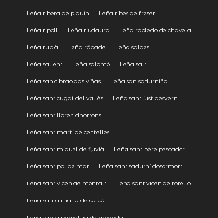
Leña ribera de piquín
Leña ribes de freser
Leña ripoll
Leña riudaura
Leña robledo de chavela
Leña rupià
Leña rábade
Leña saldes
Leña sallent
Leña salomó
Leña salt
Leña san cibrao das viñas
Leña san sadurniño
Leña sant cugat del vallès
Leña sant just desvern
Leña sant lloren dhortons
Leña sant martí de centelles
Leña sant miquel de fluvià
Leña sant pere pescador
Leña sant pol de mar
Leña sant sadurní dosormort
Leña sant vicen de montalt
Leña sant vicen de torelló
Leña santa maria de corcó
Leña santa perpètua de mogoda