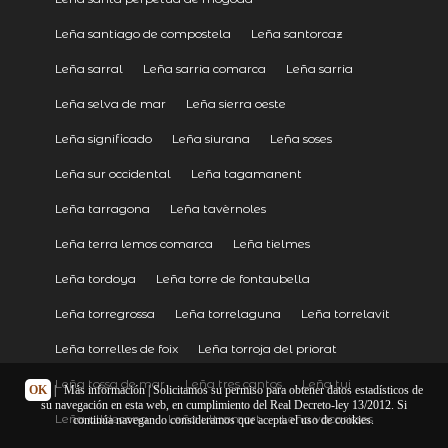
Leña santiago de compostela
Leña santorcaz
Leña sarral
Leña sarria comarca
Leña sarria
Leña selva de mar
Leña sierra oeste
Leña significado
Leña siurana
Leña soses
Leña sur occidental
Leña tagamanent
Leña tarragona
Leña tavèrnoles
Leña terra lemos comarca
Leña tielmes
Leña tordoya
Leña torre de fontaubella
Leña torregrossa
Leña torrelaguna
Leña torrelavit
Leña torrelles de foix
Leña torroja del priorat
Leña tossa de mar
Leña tres cantos
Leña tui
OK
|
Más información
| Solicitamos su permiso para obtener datos estadísticos de
su navegación en esta web, en cumplimiento del Real Decreto-ley 13/2012. Si
Leña ulldecona
Leña ultramort
Leña vacarisses
continúa navegando consideramos que acepta el uso de cookies.