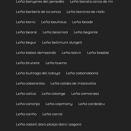
Leña banyeres del penedès
Leña barata cerca de mi
Leña barberà de la conca
Leña baronia de rialb
Leña barro
Leña bauhaus
Leña beade
Leña beariz
Leña becerreá
Leña begonte
Leña begur
Leña bellmunt durgell
Leña bisbal dempordà
Leña bolvir
Leña bossòst
Leña brunete
Leña buena
Leña buitrago del lozoya
Leña cabanabona
Leña cabanelles
Leña caldes de malavella
Leña callús
Leña calonge
Leña camarasa
Leña canonja
Leña capmany
Leña cardedeu
Leña cariño
Leña carral
Leña castell daro platja daro i sagaró