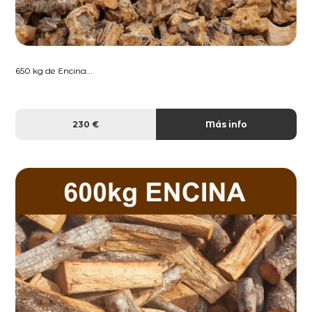
650 kg de Encina...
230 €
Más info