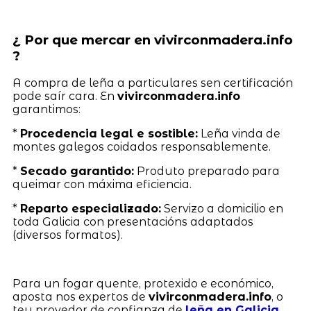
¿ Por que mercar en vivirconmadera.info
?
A compra de leña a particulares sen certificación
pode saír cara. En
vivirconmadera.info
garantimos:
*
Procedencia legal e sostible:
Leña vinda de
montes galegos coidados responsablemente.
*
Secado garantido:
Produto preparado para
queimar con máxima eficiencia.
*
Reparto especializado:
Servizo a domicilio en
toda Galicia con presentacións adaptados
(diversos formatos).
Para un fogar quente, protexido e económico,
aposta nos expertos de
vivirconmadera.info
, o
teu provedor de confianza de
leña en Galicia
.