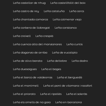
Leña castellar de nhug
Leña castellfollit del boix
Leña castro de rey
Leña cataluña
Leña cercs
Leña chantada comarca
Leña colmenar viejo
Leña corbera de llobregat
Leña coristanco
Leña creixell
Leña crespià
Leña cuenca alta del manzanares
Leña cuntis
Leña daganzo de arriba
Leña de eucalipto
Leña de olivo barata
Leña deltebre
Leña dodro
Leña duesaigües
Leña el bages
Leña el barco de valdeorras
Leña el berguedà
Leña el montmell
Leña el pont de vilomara i rocafort
Leña el priorato
Leña el ripollès
Leña el soleràs
Leña els omells de na gaia
Leña en barcelona