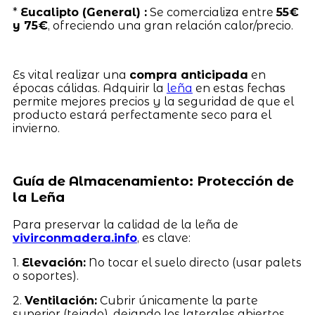
*
Eucalipto (General) :
Se comercializa entre
55€
y 75€
, ofreciendo una gran relación calor/precio.
Es vital realizar una
compra anticipada
en
épocas cálidas. Adquirir la
leña
en estas fechas
permite mejores precios y la seguridad de que el
producto estará perfectamente seco para el
invierno.
Guía de Almacenamiento: Protección de
la Leña
Para preservar la calidad de la leña de
vivirconmadera.info
, es clave:
1.
Elevación:
No tocar el suelo directo (usar palets
o soportes).
2.
Ventilación:
Cubrir únicamente la parte
superior (tejado), dejando los laterales abiertos.