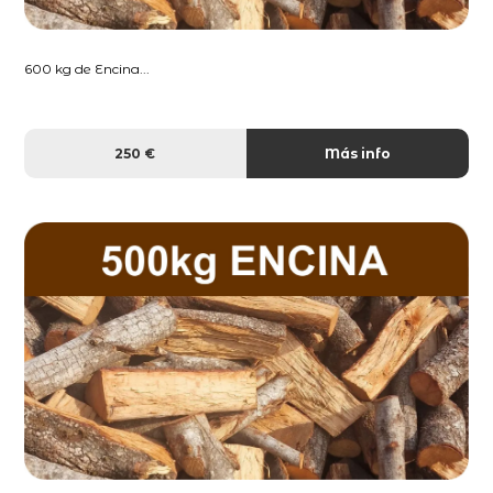
600 kg de Encina...
250 €
Más info