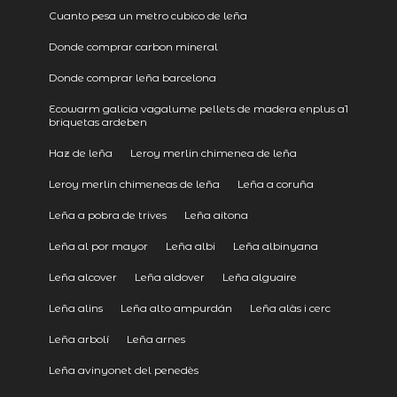
Cuanto pesa un metro cubico de leña
Donde comprar carbon mineral
Donde comprar leña barcelona
Ecowarm galicia vagalume pellets de madera enplus a1
briquetas ardeben
Haz de leña
Leroy merlin chimenea de leña
Leroy merlin chimeneas de leña
Leña a coruña
Leña a pobra de trives
Leña aitona
Leña al por mayor
Leña albi
Leña albinyana
Leña alcover
Leña aldover
Leña alguaire
Leña alins
Leña alto ampurdán
Leña alàs i cerc
Leña arbolí
Leña arnes
Leña avinyonet del penedès