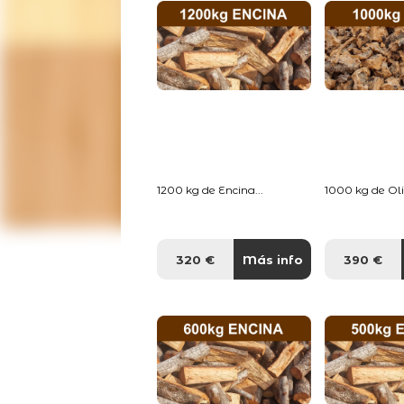
1200 kg de Encina...
1000 kg de Oliv
320 €
Más info
390 €