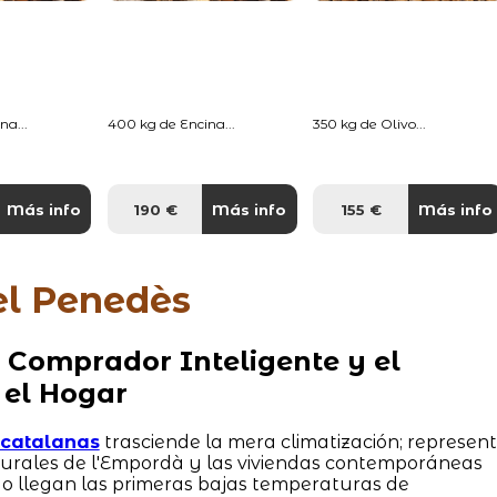
na...
400 kg de Encina...
350 kg de Olivo...
Más info
190 €
Más info
155 €
Más info
el Penedès
 Comprador Inteligente y el
 el Hogar
s catalanas
trasciende la mera climatización; represen
 rurales de l'Empordà y las viviendas contemporáneas
o llegan las primeras bajas temperaturas de