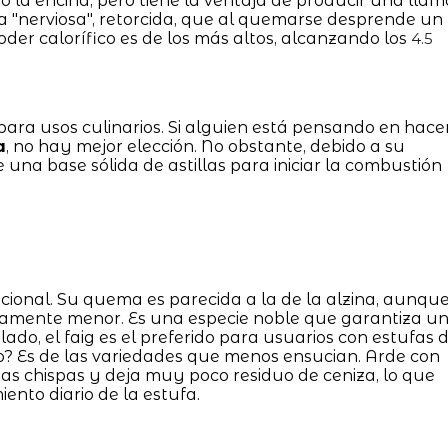
mo la encina, pero tiene la ventaja de producir una llam
a "nerviosa", retorcida, que al quemarse desprende un
der calorífico es de los más altos, alcanzando los
4.5
ara usos culinarios. Si alguien está pensando en hace
a
, no hay mejor elección. No obstante, debido a su
 una base sólida de astillas para iniciar la combustión
icional. Su quema es parecida a la de la alzina, aunqu
eramente menor. Es una especie noble que garantiza u
lado, el faig es el preferido para usuarios con estufas 
o? Es de las variedades que menos ensucian. Arde con
s chispas y deja muy poco residuo de ceniza, lo que
ento diario de la estufa.