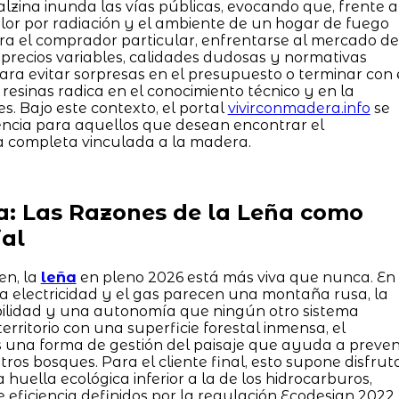
alzina inunda las vías públicas, evocando que, frente a
alor por radiación y el ambiente de un hogar de fuego
ra el comprador particular, enfrentarse al mercado de
precios variables, calidades dudosas y normativas
ara evitar sorpresas en el presupuesto o terminar con 
esinas radica en el conocimiento técnico y en la
s. Bajo este contexto, el portal
vivirconmadera.info
se
rencia para aquellos que desean encontrar el
a completa vinculada a la madera.
a: Las Razones de la Leña como
al
en, la
leña
en pleno 2026 está más viva que nunca. En
la electricidad y el gas parecen una montaña rusa, la
bilidad y una autonomía que ningún otro sistema
 territorio con una superficie forestal inmensa, el
una forma de gestión del paisaje que ayuda a preven
ros bosques. Para el cliente final, esto supone disfrut
huella ecológica inferior a la de los hidrocarburos,
e eficiencia definidos por la regulación Ecodesign 2022.