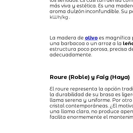
los sentidos. Es casi tan densa co
más viva y estética. Es una mader
aroma dulzón inconfundible. Su po
.
kWh/kg
La madera de
olivo
es magnífica p
una barbacoa o un arroz a la
leñ
estructura poco porosa, precisa de
adecuadamente.
Roure (Roble) y Faig (Haya)
El roure representa la opción trad
la durabilidad de su brasa es lig
llama serena y uniforme. Por otro 
cristal contemporáneas. ¿El motiv
una llama clara, no produce apena
facilita enormemente el mantenimi