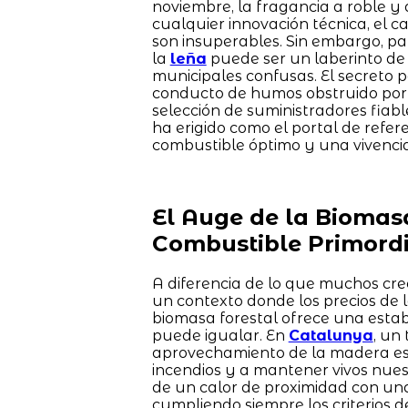
noviembre, la fragancia a roble y 
cualquier innovación técnica, el c
son insuperables. Sin embargo, pa
la
leña
puede ser un laberinto de 
municipales confusas. El secreto p
conducto de humos obstruido por r
selección de suministradores fiable
ha erigido como el portal de refe
combustible óptimo y una vivenci
El Auge de la Biomas
Combustible Primordi
A diferencia de lo que muchos cre
un contexto donde los precios de 
biomasa forestal ofrece una esta
puede igualar. En
Catalunya
, un
aprovechamiento de la madera es 
incendios y a mantener vivos nuest
de un calor de proximidad con una 
cumpliendo siempre los criterios d