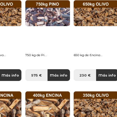
o...
750 kg de Pi...
650 kg de Encina...
Más info
575 €
Más info
230 €
Más info