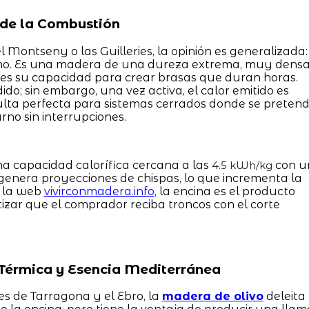
a de la Combustión
l Montseny o las Guilleries, la opinión es generalizada:
remo. Es una madera de una dureza extrema, muy dens
 es su capacidad para crear brasas que duran horas.
do; sin embargo, una vez activa, el calor emitido es
ulta perfecta para sistemas cerrados donde se preten
rno sin interrupciones.
a capacidad calorífica cercana a las
con u
4.5 kWh/kg
genera proyecciones de chispas, lo que incrementa la
n la web
vivirconmadera.info
, la encina es el producto
tizar que el comprador reciba troncos con el corte
a Térmica y Esencia Mediterránea
s de Tarragona y el Ebro, la
madera de olivo
deleita