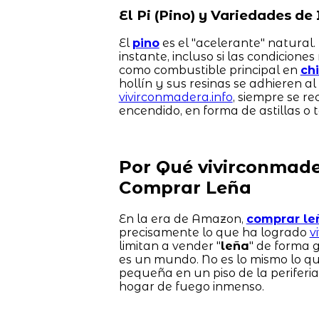
El Pi (Pino) y Variedades de 
El
pino
es el "acelerante" natural.
instante, incluso si las condicione
como combustible principal en
ch
hollín y sus resinas se adhieren al
vivirconmadera.info
, siempre se r
encendido, en forma de astillas o
Por Qué vivirconmader
Comprar Leña
En la era de Amazon,
comprar le
precisamente lo que ha logrado
v
limitan a vender "
leña
" de forma 
es un mundo. No es lo mismo lo qu
pequeña en un piso de la periferi
hogar de fuego inmenso.