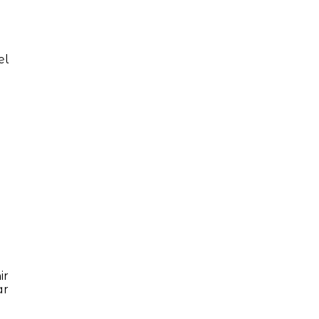
el
ir
ar