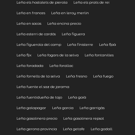
Leña els hostalets de pierola
Leña els prats de rei
Leña en frances
Leña en leroy merlin
Leña en sacos
Leña encina precio
Leña esterri de cardós
Leña figuera
Leña figuerola del camp
Leña finisterre
Leña flaà
Leña flix
Leña fogars de la selva
Leña fontanilles
Leña foradada
Leña forallac
Leña fornells de la selva
Leña fresno
Leña fuego
Leña fuente el saz de jarama
Leña fuentidueña de tajo
Leña gaià
Leña galapagar
Leña garcia
Leña garrigàs
Leña gasolinera precio
Leña gasolinera repsol
Leña gerona provincia
Leña getafe
Leña godall