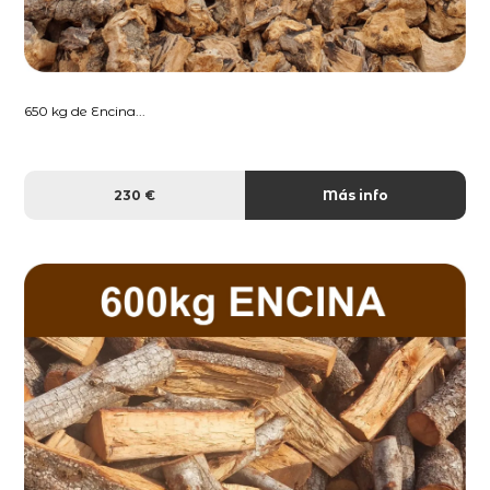
650 kg de Encina...
230 €
Más info