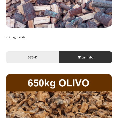
750 kg de Pi...
575 €
Más info