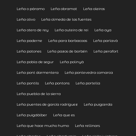
Leña o páramo
Leña obramat
Leña oleiros
Leña olivo
Leña olmeda de las fuentes
Leña otero de rey
Leña outeiro de rei
Leña oya
Leña paderne
Leña para barbacoas
Leña parlavà
Leña patones
Leña pazos de borbén
Leña perafort
Leña pobla de segur
Leña polinyà
Leña pont darmentera
Leña pontevedra comarca
Leña pontils
Leña pontons
Leña portella
Leña puebla de la sierra
Leña puentes de garcía rodríguez
Leña puigcerda
Leña puigdàlber
Leña que es
Leña que hace mucho humo
Leña rellinars