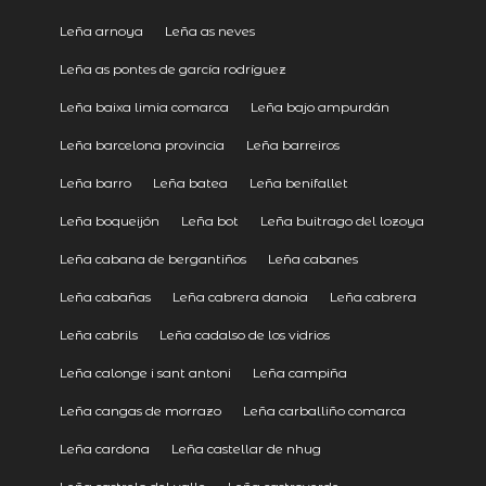
Leña arnoya
Leña as neves
Leña as pontes de garcía rodríguez
Leña baixa limia comarca
Leña bajo ampurdán
Leña barcelona provincia
Leña barreiros
Leña barro
Leña batea
Leña benifallet
Leña boqueijón
Leña bot
Leña buitrago del lozoya
Leña cabana de bergantiños
Leña cabanes
Leña cabañas
Leña cabrera danoia
Leña cabrera
Leña cabrils
Leña cadalso de los vidrios
Leña calonge i sant antoni
Leña campiña
Leña cangas de morrazo
Leña carballiño comarca
Leña cardona
Leña castellar de nhug