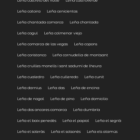
Leña castrelo del valle
Leña castroverde
Leña catoira
Leña cenicientos
Leña chantada comarca
Leña chantada
Leña cogul
Leña colmenar viejo
Leña comarca de las vegas
Leña copons
Leña coristanco
Leña cornudella de montsant
Leña cruïlles monells i sant sadurní de lheura
Leña cualedro
Leña culleredo
Leña cunit
Leña darnius
Leña das
Leña de encina
Leña de nogal
Leña de pino
Leña domicilio
Leña dos ancares comarca
Leña dumbría
Leña el baix penedès
Leña el papiol
Leña el segrià
Leña el soleràs
Leña el solsonès
Leña els alamús