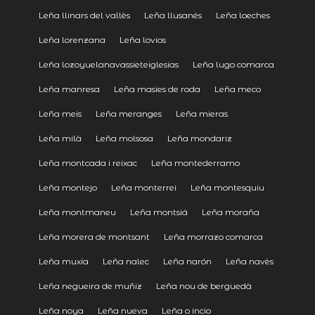
Leña llinars del vallès
Leña llusanés
Leña loeches
Leña lorenzana
Leña lovios
Leña lozoyuelanavassieteiglesias
Leña lugo comarca
Leña manresa
Leña masies de roda
Leña meco
Leña meis
Leña meranges
Leña mieras
Leña milà
Leña molsosa
Leña mondariz
Leña montcada i reixac
Leña montederramo
Leña montejo
Leña monterrei
Leña montesquiu
Leña montmaneu
Leña montsiá
Leña moraña
Leña morera de montsant
Leña morrazo comarca
Leña muxía
Leña nalec
Leña narón
Leña navès
Leña negueira de muñiz
Leña nou de berguedà
Leña noya
Leña nueva
Leña o incio