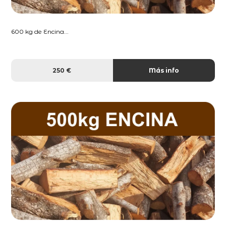
600 kg de Encina...
250 €
Más info