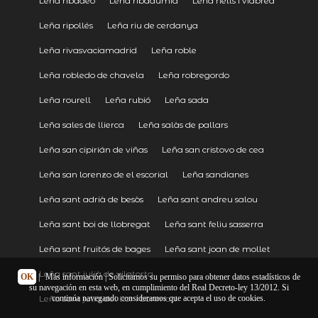
Leña ribadeo
Leña ribadumia
Leña riells i viabrea
Leña ripollés
Leña riu de cerdanya
Leña rivasvaciamadrid
Leña roble
Leña robledo de chavela
Leña robregordo
Leña rourell
Leña rubió
Leña sada
Leña sales de llierca
Leña salàs de pallars
Leña san cipirián de viñas
Leña san cristovo de cea
Leña san lorenzo de el escorial
Leña sandianes
Leña sant adrià de besòs
Leña sant andreu salou
Leña sant boi de llobregat
Leña sant feliu sasserra
Leña sant fruitós de bages
Leña sant joan de mollet
Leña sant julià de vilatorta
OK
|
Más información
| Solicitamos su permiso para obtener datos estadísticos de
su navegación en esta web, en cumplimiento del Real Decreto-ley 13/2012. Si
Leña sant julià del llor i bonmatí
continúa navegando consideramos que acepta el uso de cookies.