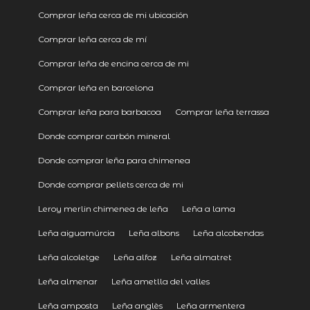
Comprar leña cerca de mi ubicación
Comprar leña cerca de mí
Comprar leña de encina cerca de mi
Comprar leña en barcelona
Comprar leña para barbacoa
Comprar leña terrassa
Donde comprar carbón mineral
Donde comprar leña para chimenea
Donde comprar pellets cerca de mi
Leroy merlin chimenea de leña
Leña a lama
Leña aiguamúrcia
Leña albons
Leña alcobendas
Leña alcoletge
Leña alfoz
Leña almatret
Leña almenar
Leña ametlla del valles
Leña amposta
Leña anglès
Leña armentera