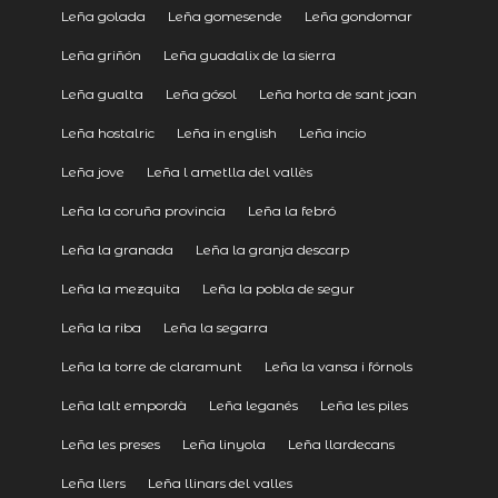
Leña golada
Leña gomesende
Leña gondomar
Leña griñón
Leña guadalix de la sierra
Leña gualta
Leña gósol
Leña horta de sant joan
Leña hostalric
Leña in english
Leña incio
Leña jove
Leña l ametlla del vallès
Leña la coruña provincia
Leña la febró
Leña la granada
Leña la granja descarp
Leña la mezquita
Leña la pobla de segur
Leña la riba
Leña la segarra
Leña la torre de claramunt
Leña la vansa i fórnols
Leña lalt empordà
Leña leganés
Leña les piles
Leña les preses
Leña linyola
Leña llardecans
Leña llers
Leña llinars del valles