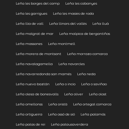
Leña les borges del camp
Leña les cabanyes
Leña les garrigues
Leña les masies de roda
Leña llia de vall
Leña llinars del vallès
Leña lluà
Leña malgrat de mar
Leña malpica de bergantiños
Leña massanes
Leña montmell
Leña morera de montsant
Leña morrazo comarca
Leña navalagamella
Leña navarcles
Leña navarredonda san mamés
Leña neda
Leña nuevo baztán
Leña o incio
Leña o saviñao
Leña olesa de bonesvalls
Leña oliver
Leña olost
Leña omellonss
Leña oristà
Leña ortegal comarca
Leña ortigueira
Leña ossó de sió
Leña palamós
Leña palas de rei
Leña palausaverdera