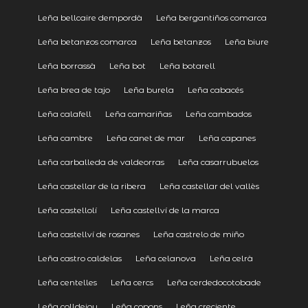
Leña bellcaire dempordà
Leña bergantiños comarca
Leña betanzos comarca
Leña betanzos
Leña biure
Leña borrassà
Leña bot
Leña botarell
Leña brea de tajo
Leña burela
Leña cabacés
Leña calafell
Leña camariñas
Leña cambados
Leña cambre
Leña canet de mar
Leña capanes
Leña carballeda de valdeorras
Leña casarrubuelos
Leña castellar de la ribera
Leña castellar del vallès
Leña castellolí
Leña castellví de la marca
Leña castellví de rosanes
Leña castrelo de miño
Leña castro caldelas
Leña celanova
Leña celrà
Leña centelles
Leña cercs
Leña cerdedocotobade
Leña colldejou
Leña copons
Leña creciente