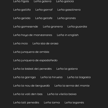
Leña fígols
Leña galera
Leña galicia
Leña gallifa
Leña garraf
Leña gasolinera
Leña gelida
Leña getafe
Leña gironés
Leña gomesende
Leña granera
Leña guardia
Leña hoyo de manzanares
Leña in english
Leña incio
Leña isla de arosa
Leña junquera de ambía
Leña junquera de espadañedo
Leña la bisbal del penedès
Leña la galera
Leña la garriga
Leña la hiruela
Leña la llagosta
Leña la nou de berguedà
Leña la serna del monte
Leña la vall den bas
Leña la vilella baixa
Leña lalt penedès
Leña lama
Leña leganés