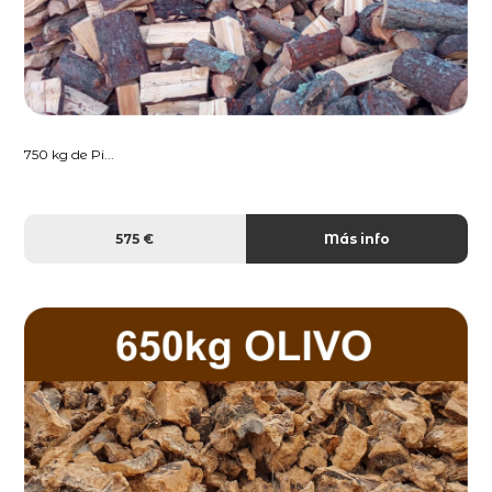
750 kg de Pi...
575 €
Más info