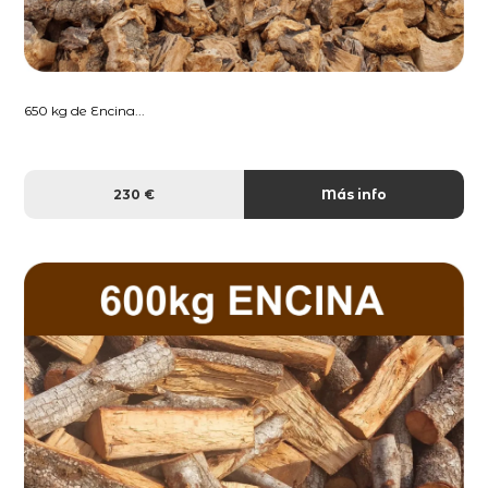
650 kg de Encina...
230 €
Más info