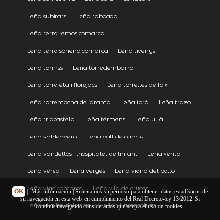
Leña subirats
Leña taboada
Leña terra lemos comarca
Leña terra soneira comarca
Leña tivenys
Leña tormss
Leña torredembarra
Leña torrefeta i florejacs
Leña torrelles de foix
Leña torremocha de jarama
Leña torà
Leña trazo
Leña triacastela
Leña térmens
Leña ullà
Leña valdeavero
Leña vall de cardós
Leña vandellòs i lhospitalet de linfant
Leña venta
Leña verea
Leña verges
Leña viana del bollo
Leña vigo comarca
Leña vila de cruces
OK
|
Más información
| Solicitamos su permiso para obtener datos estadísticos de
su navegación en esta web, en cumplimiento del Real Decreto-ley 13/2012. Si
Leña vilalba dels arcs
Leña vilamacolum
continúa navegando consideramos que acepta el uso de cookies.