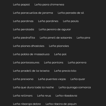
Leña papiol
Leña para chimenea
Leña paracuellos de jarama
Leña parada de sil
Leña pardinas
Leña pardines
Leña paüls
Leña peralada
Leña pereiro de aguiar
Leña piedrafita
Leña pinell de solsonès
Leña pira
Leña planes dhostoles
Leña planoles
Leña pobla de massaluca
Leña pol
Leña pontecesures
Leña pontons
Leña porrera
Leña pradell de la teixeta
Leña precio kilo
Leña preixana
Leña puentes viejas
Leña quar
Leña que dura toda la noche
Leña quiroga comarca
Leña rellinars
Leña reus
Leña ribadavia
Leña ribaroja debre
Leña ribeira de piquín