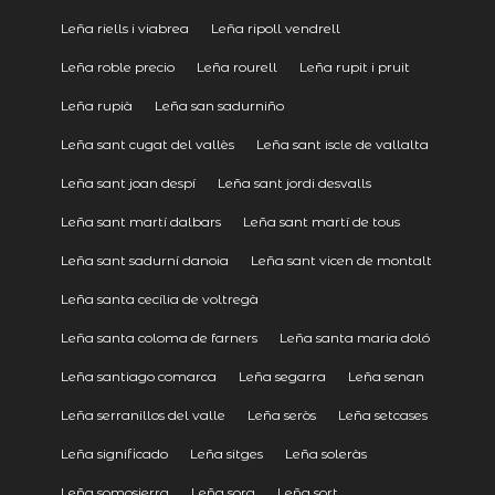
Leña riells i viabrea
Leña ripoll vendrell
Leña roble precio
Leña rourell
Leña rupit i pruit
Leña rupià
Leña san sadurniño
Leña sant cugat del vallès
Leña sant iscle de vallalta
Leña sant joan despí
Leña sant jordi desvalls
Leña sant martí dalbars
Leña sant martí de tous
Leña sant sadurní danoia
Leña sant vicen de montalt
Leña santa cecília de voltregà
Leña santa coloma de farners
Leña santa maria doló
Leña santiago comarca
Leña segarra
Leña senan
Leña serranillos del valle
Leña seròs
Leña setcases
Leña significado
Leña sitges
Leña soleràs
Leña somosierra
Leña sora
Leña sort