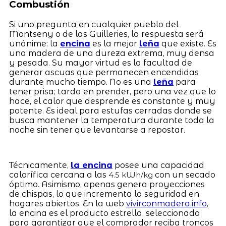
Combustión
Si uno pregunta en cualquier pueblo del
Montseny o de las Guilleries, la respuesta será
unánime: la
encina
es la mejor
leña
que existe. Es
una madera de una dureza extrema, muy densa
y pesada. Su mayor virtud es la facultad de
generar ascuas que permanecen encendidas
durante mucho tiempo. No es una
leña
para
tener prisa; tarda en prender, pero una vez que lo
hace, el calor que desprende es constante y muy
potente. Es ideal para estufas cerradas donde se
busca mantener la temperatura durante toda la
noche sin tener que levantarse a repostar.
Técnicamente,
la encina
posee una capacidad
calorífica cercana a las
con un secado
4.5 kWh/kg
óptimo. Asimismo, apenas genera proyecciones
de chispas, lo que incrementa la seguridad en
hogares abiertos. En la web
vivirconmadera.info
,
la encina es el producto estrella, seleccionada
para garantizar que el comprador reciba troncos