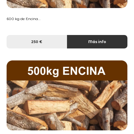
600 kg de Encina...
250 €
Más info