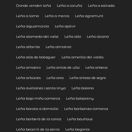
Donde venden leña
Leña a coruña
Leña a estrada
Leña a lama
Leña a merca
Leña agramunt
Leña aiguamúrcia
Leña ajalvir
Leña alameda del valle
Leña albi
Leña alcanó
Leña alfarràs
Leña almatret
Leña alòs de balaguer
Leña ametlla del vallès
Leña amoeiro
Leña antas de ulla
Leña arbeca
Leña arbúcies
Leña ares
Leña artesa de segre
Leña avellanes i santa linya
Leña baiona
Leña bajo miño comarca
Leña balsareny
Leña barata a domicilio
Leña barbanza comarca
Leña barberà de la conca
Leña bauhaus
Leña becerril de la sierra
Leña begonte