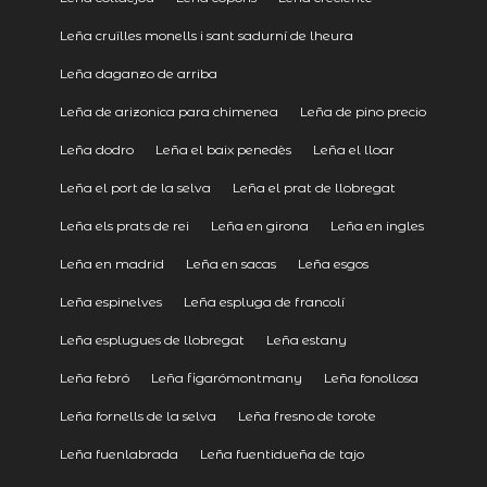
Leña cruïlles monells i sant sadurní de lheura
Leña daganzo de arriba
Leña de arizonica para chimenea
Leña de pino precio
Leña dodro
Leña el baix penedès
Leña el lloar
Leña el port de la selva
Leña el prat de llobregat
Leña els prats de rei
Leña en girona
Leña en ingles
Leña en madrid
Leña en sacas
Leña esgos
Leña espinelves
Leña espluga de francolí
Leña esplugues de llobregat
Leña estany
Leña febró
Leña figarómontmany
Leña fonollosa
Leña fornells de la selva
Leña fresno de torote
Leña fuenlabrada
Leña fuentidueña de tajo