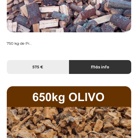
750 kg de Pi...
575 €
Más info