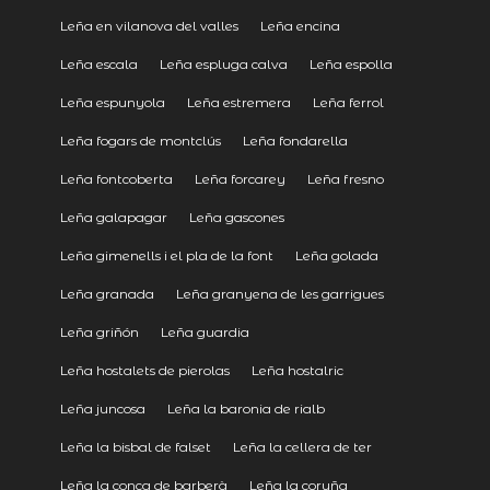
Leña en vilanova del valles
Leña encina
Leña escala
Leña espluga calva
Leña espolla
Leña espunyola
Leña estremera
Leña ferrol
Leña fogars de montclús
Leña fondarella
Leña fontcoberta
Leña forcarey
Leña fresno
Leña galapagar
Leña gascones
Leña gimenells i el pla de la font
Leña golada
Leña granada
Leña granyena de les garrigues
Leña griñón
Leña guardia
Leña hostalets de pierolas
Leña hostalric
Leña juncosa
Leña la baronia de rialb
Leña la bisbal de falset
Leña la cellera de ter
Leña la conca de barberà
Leña la coruña