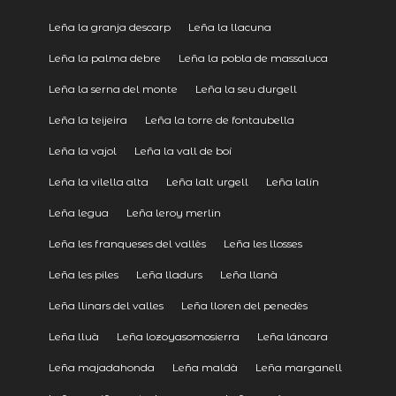
Leña la granja descarp
Leña la llacuna
Leña la palma debre
Leña la pobla de massaluca
Leña la serna del monte
Leña la seu durgell
Leña la teijeira
Leña la torre de fontaubella
Leña la vajol
Leña la vall de boí
Leña la vilella alta
Leña lalt urgell
Leña lalín
Leña legua
Leña leroy merlin
Leña les franqueses del vallès
Leña les llosses
Leña les piles
Leña lladurs
Leña llanà
Leña llinars del valles
Leña lloren del penedès
Leña lluà
Leña lozoyasomosierra
Leña láncara
Leña majadahonda
Leña maldà
Leña marganell