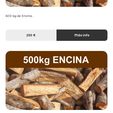
600 kg de Encina...
250 €
Más info