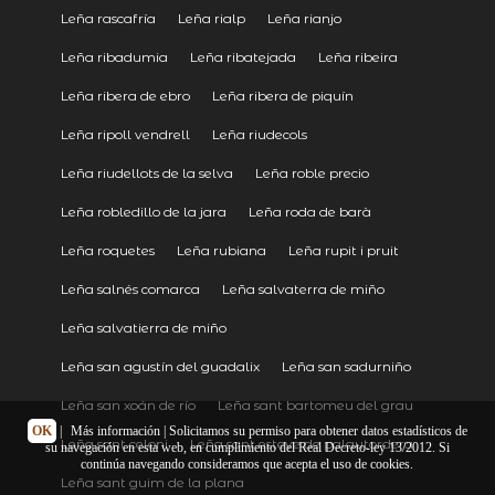
Leña rascafría
Leña rialp
Leña rianjo
Leña ribadumia
Leña ribatejada
Leña ribeira
Leña ribera de ebro
Leña ribera de piquín
Leña ripoll vendrell
Leña riudecols
Leña riudellots de la selva
Leña roble precio
Leña robledillo de la jara
Leña roda de barà
Leña roquetes
Leña rubiana
Leña rupit i pruit
Leña salnés comarca
Leña salvaterra de miño
Leña salvatierra de miño
Leña san agustín del guadalix
Leña san sadurniño
Leña san xoán de río
Leña sant bartomeu del grau
OK
|
Más información
| Solicitamos su permiso para obtener datos estadísticos de
Leña sant celoni
Leña sant esteve de palautordera
su navegación en esta web, en cumplimiento del Real Decreto-ley 13/2012. Si
continúa navegando consideramos que acepta el uso de cookies.
Leña sant guim de la plana