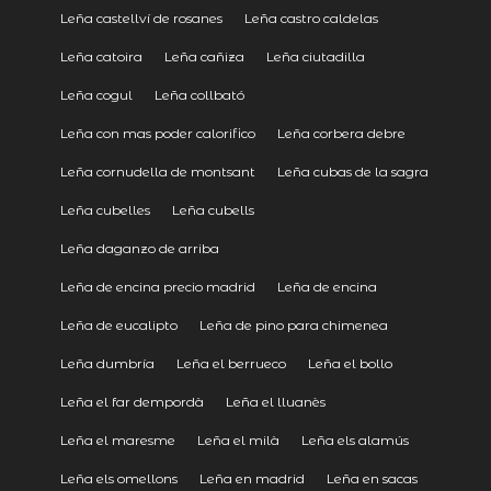
Leña castellví de rosanes
Leña castro caldelas
Leña catoira
Leña cañiza
Leña ciutadilla
Leña cogul
Leña collbató
Leña con mas poder calorifico
Leña corbera debre
Leña cornudella de montsant
Leña cubas de la sagra
Leña cubelles
Leña cubells
Leña daganzo de arriba
Leña de encina precio madrid
Leña de encina
Leña de eucalipto
Leña de pino para chimenea
Leña dumbría
Leña el berrueco
Leña el bollo
Leña el far dempordà
Leña el lluanès
Leña el maresme
Leña el milà
Leña els alamús
Leña els omellons
Leña en madrid
Leña en sacas