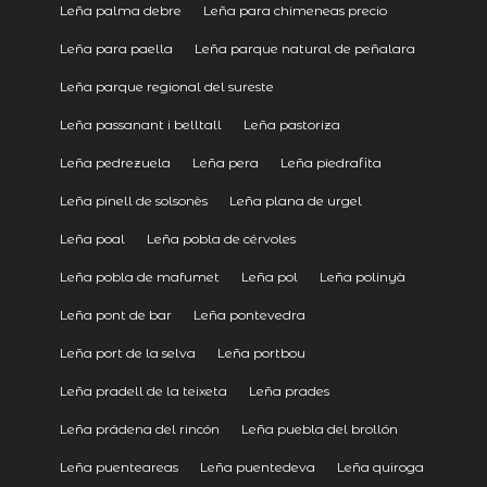
Leña palma debre
Leña para chimeneas precio
Leña para paella
Leña parque natural de peñalara
Leña parque regional del sureste
Leña passanant i belltall
Leña pastoriza
Leña pedrezuela
Leña pera
Leña piedrafita
Leña pinell de solsonès
Leña plana de urgel
Leña poal
Leña pobla de cérvoles
Leña pobla de mafumet
Leña pol
Leña polinyà
Leña pont de bar
Leña pontevedra
Leña port de la selva
Leña portbou
Leña pradell de la teixeta
Leña prades
Leña prádena del rincón
Leña puebla del brollón
Leña puenteareas
Leña puentedeva
Leña quiroga