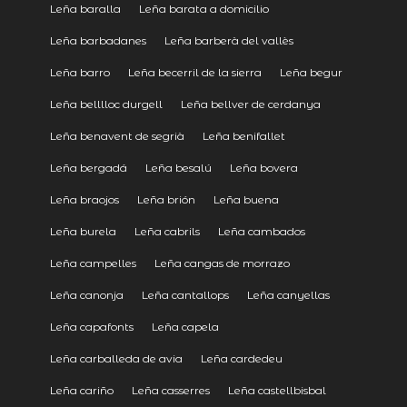
Leña baralla
Leña barata a domicilio
Leña barbadanes
Leña barberà del vallès
Leña barro
Leña becerril de la sierra
Leña begur
Leña belllloc durgell
Leña bellver de cerdanya
Leña benavent de segrià
Leña benifallet
Leña bergadá
Leña besalú
Leña bovera
Leña braojos
Leña brión
Leña buena
Leña burela
Leña cabrils
Leña cambados
Leña campelles
Leña cangas de morrazo
Leña canonja
Leña cantallops
Leña canyellas
Leña capafonts
Leña capela
Leña carballeda de avia
Leña cardedeu
Leña cariño
Leña casserres
Leña castellbisbal