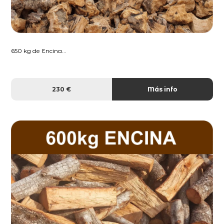
650 kg de Encina...
230 €
Más info