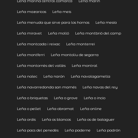
Leña mariña central comarca
Leña marín
Leña mazaricos
Leña meis
Leña menuda que sirve para los hornos
Leña mesía
Leña miravet
Leña molló
Leña montbrió del camp
Leña montcada i reixac
Leña monterrei
Leña montferri
Leña montoliu de segarra
Leña montornès del vallès
Leña montral
Leña nalec
Leña narón
Leña navalagamella
Leña navarredonda san mamés
Leña navas del rey
Leña o briquetas
Leña o grove
Leña o incio
Leña o pellet
Leña obramat
Leña online
Leña ordis
Leña os blancos
Leña os de balaguer
Leña pacs del penedès
Leña paderne
Leña padrón