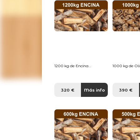
1200 kg de Encina...
1000 kg de Oliv
320 €
Más info
390 €