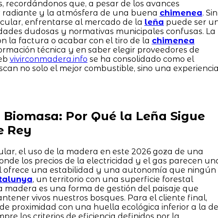
s, recordándonos que, a pesar de los avances
or radiante y la atmósfera de una buena
chimenea
. Sin
cular, enfrentarse al mercado de la
leña
puede ser u
alidades dudosas y normativas municipales confusas. La
 la factura o acabar con el tiro de la
chimenea
ormación técnica y en saber elegir proveedores de
web
vivirconmadera.info
se ha consolidado como el
scan no solo el mejor combustible, sino una experienci
a Biomasa: Por Qué la Leña Sigue
e Rey
lar, el uso de la madera en este 2026 goza de una
nde los precios de la electricidad y el gas parecen un
l ofrece una estabilidad y una autonomía que ningún
talunya
, un territorio con una superficie forestal
a madera es una forma de gestión del paisaje que
tener vivos nuestros bosques. Para el cliente final,
de proximidad con una huella ecológica inferior a la d
re los criterios de eficiencia definidos por la