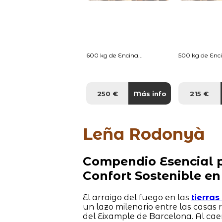
600 kg de Encina...
500 kg de Enci
250 €
Más info
215 €
Leña Rodonyà
Compendio Esencial p
Confort Sostenible en
El arraigo del fuego en las
tierra
un lazo milenario entre las casas
del Eixample de Barcelona. Al cae