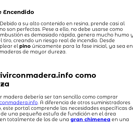
de Encendido
 Debido a su alto contenido en resina, prende casi al
s no son perfectas. Pese a ello, no debe usarse como
u combustión es demasiado rápida, genera mucho humo 
l tiro, creando un riesgo real de incendio. Desde
lear el
pino
únicamente para la fase inicial, ya sea en
cir maderas de mayor dureza.
vivirconmadera.info como
nza
ir madera debería ser tan sencillo como comprar
irconmadera.info
. A diferencia de otros suministradores
, este portal comprende las necesidades específicas d
s de una pequeña estufa de fundición en el área
ren totalmente de los de una
gran chimenea
en una