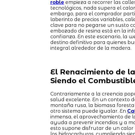
roble
empieza a recorrer las calle
tecnológicos, nada supera el cal
embargo, para el comprador parti
laberinto de precios variables, c
clave para no pegarse un susto con
embozado de resina está en la inf
confianza. En este escenario, la 
destino definitivo para quienes bu
integral alrededor de la madera.
El Renacimiento de l
Siendo el Combustibl
Contrariamente a la creencia popu
salud excelente. En un contexto do
montaña rusa, la biomasa foresta
otro sistema puede igualar. En
Ca
inmensa, el aprovechamiento de l
ayuda a prevenir incendios y a man
esto supone disfrutar de un calor 
los hidrocarburos, cumpliendo siemp