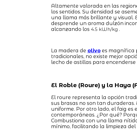
Altamente valorada en las regione
los sentidos. Su densidad se aseme
una llama más brillante y visual.
desprende un aroma dulzón inconfu
alcanzando los
.
4.5 kWh/kg
La madera de
olivo
es magnífica p
tradicionales, no existe mejor opci
lecho de astillas para encenderse
El Roble (Roure) y la Haya (F
El roure representa la opción trad
sus brasas no son tan duraderas.
uniforme. Por otro lado, el faig es
contemporáneas. ¿Por qué? Porqu
Combustiona con una llama nítida,
mínimo, facilitando la limpieza del