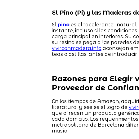
El Pino (Pi) y las Maderas 
El
pino
es el "acelerante" natural.
instante, incluso si las condicione
carga principal en interiores. S
su resina se pega a las paredes de
vivirconmadera.info
aconsejan emp
teas o astillas, antes de introdu
Razones para Elegir 
Proveedor de Confia
En los tiempos de Amazon, adquir
literatura, y ese es el logro de
viv
que ofrecen un producto genérico
cada domicilio. Los requerimiento
metropolitana de Barcelona difie
masía.