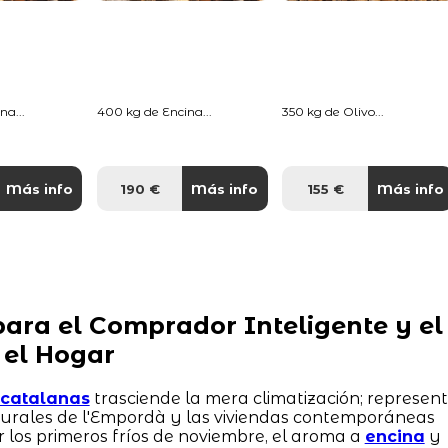
na...
400 kg de Encina...
350 kg de Olivo...
Más info
190 €
Más info
155 €
Más info
ara el Comprador Inteligente y el
 el Hogar
s catalanas
trasciende la mera climatización; represen
 rurales de l'Empordà y las viviendas contemporáneas
r los primeros fríos de noviembre, el aroma a
encina
y