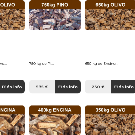
o...
750 kg de Pi...
650 kg de Encina...
Más info
575 €
Más info
230 €
Más info