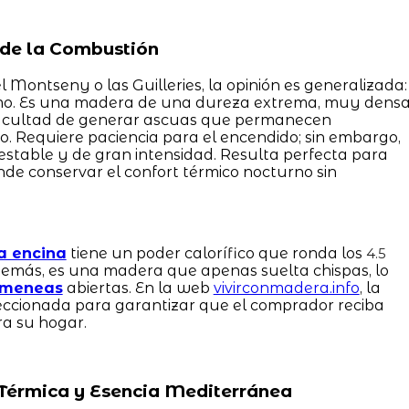
a de la Combustión
l Montseny o las Guilleries, la opinión es generalizada:
remo. Es una madera de una dureza extrema, muy dens
 facultad de generar ascuas que permanecen
 Requiere paciencia para el encendido; sin embargo,
s estable y de gran intensidad. Resulta perfecta para
de conservar el confort térmico nocturno sin
a encina
tiene un poder calorífico que ronda los
4.5
emás, es una madera que apenas suelta chispas, lo
imeneas
abiertas. En la web
vivirconmadera.info
, la
eleccionada para garantizar que el comprador reciba
ra su hogar.
a Térmica y Esencia Mediterránea