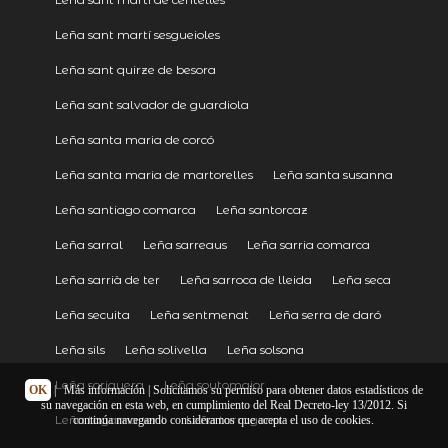
Leña sant martí sesgueioles
Leña sant quirze de besora
Leña sant salvador de guardiola
Leña santa maria de corcó
Leña santa maria de martorelles
Leña santa susanna
Leña santiago comarca
Leña santorcaz
Leña sarral
Leña sarreaus
Leña sarria comarca
Leña sarrià de ter
Leña sarroca de lleida
Leña seca
Leña secuita
Leña sentmenat
Leña serra de daró
Leña sils
Leña solivella
Leña solsona
Leña soriguera
Leña soutomaior
OK
|
Más información
| Solicitamos su permiso para obtener datos estadísticos de
su navegación en esta web, en cumplimiento del Real Decreto-ley 13/2012. Si
Leña tagamanent
Leña tarragona
continúa navegando consideramos que acepta el uso de cookies.