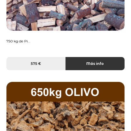
750 kg de Pi...
575 €
Más info