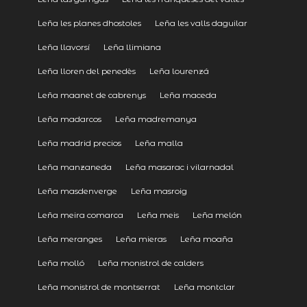
Leña les planes dhostoles
Leña les valls daguilar
Leña llavorsí
Leña llimiana
Leña lloren del penedès
Leña lourenzá
Leña maanet de cabrenys
Leña maceda
Leña madarcos
Leña madremanya
Leña madrid precios
Leña malla
Leña manzaneda
Leña masarac i vilarnadal
Leña masdenverge
Leña masroig
Leña meira comarca
Leña meis
Leña melón
Leña meranges
Leña mieras
Leña moaña
Leña molló
Leña monistrol de calders
Leña monistrol de montserrat
Leña montclar