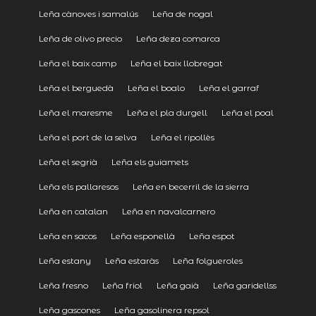
Leña cànoves i samalús
Leña de nogal
Leña de olivo precio
Leña deza comarca
Leña el baix camp
Leña el baix llobregat
Leña el berguedà
Leña el boalo
Leña el garraf
Leña el maresme
Leña el pla durgell
Leña el poal
Leña el port de la selva
Leña el ripollès
Leña el segrià
Leña els guiamets
Leña els pallaresos
Leña en becerril de la sierra
Leña en catalan
Leña en navalcarnero
Leña en sacos
Leña esponellà
Leña espot
Leña estany
Leña estaràs
Leña folgueroles
Leña fresno
Leña friol
Leña gaià
Leña garidellss
Leña gascones
Leña gasolinera repsol