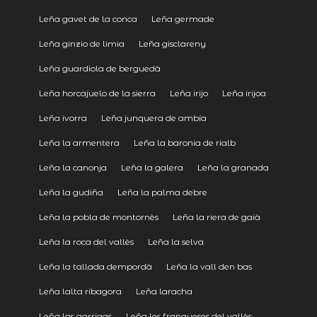
Leña gavet de la conca
Leña germade
Leña ginzio de limia
Leña gisclareny
Leña guardiola de berguedà
Leña horcajuelo de la sierra
Leña irijo
Leña irijoa
Leña ivorra
Leña junquera de ambía
Leña la armentera
Leña la baronia de rialb
Leña la canonja
Leña la galera
Leña la granada
Leña la gudiña
Leña la palma debre
Leña la pobla de montornès
Leña la riera de gaià
Leña la roca del vallès
Leña la selva
Leña la tallada dempordà
Leña la vall den bas
Leña lalta ribagora
Leña laracha
Leña las garrigas
Leña les franqueses del vallès