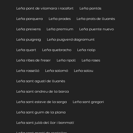
Leña pont de vilomara i rocafort
Leña pontós
Leña porquera
Leña prades
Leña prats de lluanès
Leña preixens
Leña premium
Leña puente nuevo
Leña puigreig
Leña puigverd dagramunt
Leña quart
Leña quebracho
Leña rialp
Leña ribes de freser
Leña ripoll
Leña roses
Leña rosselló
Leña salomó
Leña salou
Leña sant agustí de lluanès
Leña sant andreu de la barca
Leña sant esteve de la sarga
Leña sant gregori
Leña sant guim de la plana
Leña sant julià del llor i bonmatí
Leña sant martí de centelles