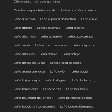
Diferencia entre roble y encina
Donde comprar leña barata
Leña a coruña provincia
Leña a peroxa
Leña a pobra do brollón
Leña a rúa
Leña abrera
Leña aiguaviva
Leña albons
Leña alcampo
Leña almatret
Leña alto campo
Leña amer
Leña ametlla de mar
Leña ampolla
Leña arbúcies
Leña arnoia
Leña arteijo
Leña artesa de lleida
Leña artesa de segre
Leña arzúa comarca
Leña avión
Leña bagà
Leña bajo campo
Leña balaguer
Leña balsareny
Leña barcelonés
Leña batres
Leña bauhaus
Leña bellmunt del priorat
Leña belmonte de tajo
Leña boadella i les escaules
Leña borges blanques