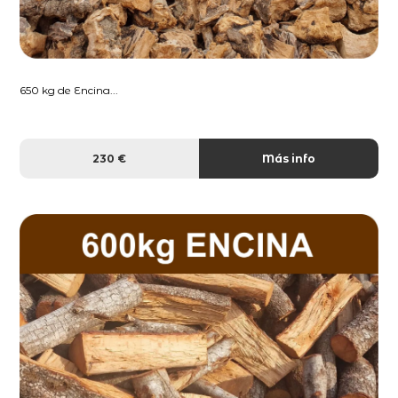
650 kg de Encina...
230 €
Más info