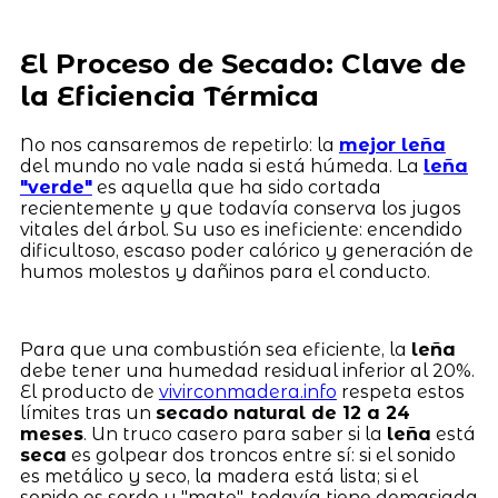
El Proceso de Secado: Clave de
la Eficiencia Térmica
No nos cansaremos de repetirlo: la
mejor leña
del mundo no vale nada si está húmeda. La
leña
"verde"
es aquella que ha sido cortada
recientemente y que todavía conserva los jugos
vitales del árbol. Su uso es ineficiente: encendido
dificultoso, escaso poder calórico y generación de
humos molestos y dañinos para el conducto.
Para que una combustión sea eficiente, la
leña
debe tener una humedad residual inferior al 20%.
El producto de
vivirconmadera.info
respeta estos
límites tras un
secado natural de 12 a 24
meses
. Un truco casero para saber si la
leña
está
seca
es golpear dos troncos entre sí: si el sonido
es metálico y seco, la madera está lista; si el
sonido es sordo y "mate", todavía tiene demasiada