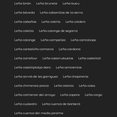
Leña brión
Leña brunete
Leña bueu
Leña bóveda
Leña cabanillas de la sierra
Leña cabañas
Leña cabrils
Leña calders
Leña calella
Leña calonge de segarra
Leña calonge
Leña campelles
Leña cantallops
Leña carballiño comarca
Leña cardona
Leña carrefour
Leña casarrubuelos
Leña castellolí
Leña castellplatja daro
Leña cenicientos
Leña cervià de les garrigues
Leña chapinería
Leña chimenea precio
Leña cistella
Leña coles
Leña colmenar del arroyo
Leña copons
Leña corgo
Leña cualedro
Leña cuenca de barberá
Leña cuenca del medio jarama