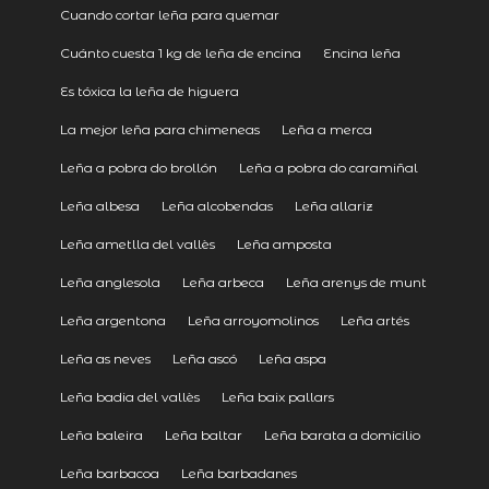
Cuando cortar leña para quemar
Cuánto cuesta 1 kg de leña de encina
Encina leña
Es tóxica la leña de higuera
La mejor leña para chimeneas
Leña a merca
Leña a pobra do brollón
Leña a pobra do caramiñal
Leña albesa
Leña alcobendas
Leña allariz
Leña ametlla del vallès
Leña amposta
Leña anglesola
Leña arbeca
Leña arenys de munt
Leña argentona
Leña arroyomolinos
Leña artés
Leña as neves
Leña ascó
Leña aspa
Leña badia del vallès
Leña baix pallars
Leña baleira
Leña baltar
Leña barata a domicilio
Leña barbacoa
Leña barbadanes