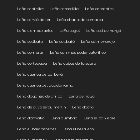
Leña centelles
Leña cercedilla
Leña cervantes
Leña cervià de ter
Leña chantada comarca
Leña ciempozuelos
Leña cogul
Leña coll de nargó
Leña collbato
Leña collbató
Leña colmenarejo
Leña comprar
Leña con mas poder calorifico
Leña cortegada
Leña cubas de la sagra
Leña cuenca de barberá
Leña cuenca del guadarrama
Leña daganzo de arriba
Leña de haya
Leña de olivo leroy merlin
Leña dodro
Leña domicilio
Leña dumbría
Leña el baix ebre
Leña el baix penedès
Leña el berrueco
Leña el masnou
Leña el pallars sobirà