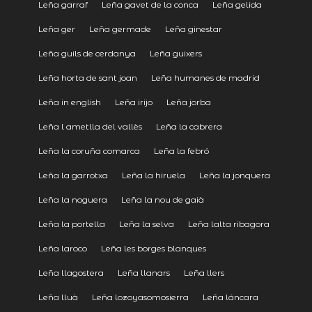
Leña garraf
Leña gavet de la conca
Leña gelida
Leña ger
Leña germade
Leña ginestar
Leña guils de cerdanya
Leña guixers
Leña horta de sant joan
Leña humanes de madrid
Leña in english
Leña irijo
Leña jorba
Leña l ametlla del vallès
Leña la cabrera
Leña la coruña comarca
Leña la febró
Leña la garrotxa
Leña la hiruela
Leña la jonquera
Leña la noguera
Leña la nou de gaià
Leña la portella
Leña la selva
Leña lalta ribagora
Leña laroco
Leña les borges blanques
Leña llagostera
Leña llanars
Leña llers
Leña lluà
Leña lozoyasomosierra
Leña láncara