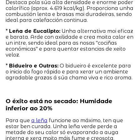
Destaca pola súa alta densidade e enorme poder
calorífico (aprox. 4.619 kcal/kg). Proporciona unha
combustión lenta e brasas moi duradeiras, sendo
ideal para calefacción continua.
*
Leña de Eucalipto:
Unha alternativa moi eficaz
e barata. Arde con axilidade e crea moita calor en
un intre, sendo ideal para as nosas "cociñas
económicas" e para quentar estancias de xeito
veloz.
*
Bidueiro e Outras:
O bidueiro é excelente para
o inicio do fogo rápido e para xerar un ambiente
agradable grazas á súa chama viva e rico aroma.
O éxito está no secado: Humidade
inferior ao 20%
Para que
a leña
funcione ao máximo, ten que
estar ben curada. Unha leña verde perde a
metade do seu calor só evaporando a auga
interna e xera moito máis fume e creosota.