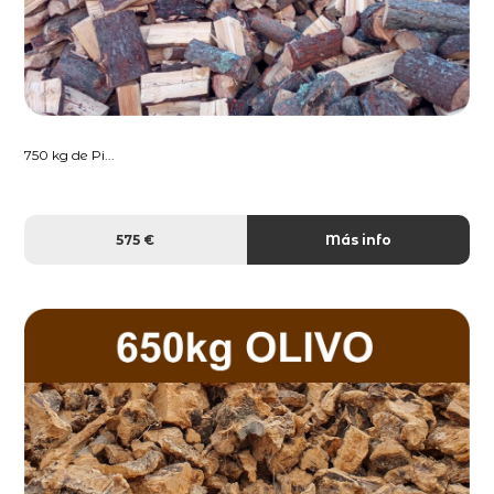
750 kg de Pi...
575 €
Más info