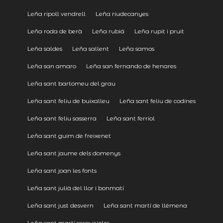
Leña ripoll vendrell
Leña riudecanyes
Leña roda de berà
Leña rubiá
Leña rupit i pruit
Leña saldes
Leña sallent
Leña samos
Leña san amaro
Leña san fernando de henares
Leña sant bartomeu del grau
Leña sant feliu de buixalleu
Leña sant feliu de codines
Leña sant feliu sasserra
Leña sant ferriol
Leña sant guim de freixenet
Leña sant jaume dels domenys
Leña sant joan les fonts
Leña sant julià del llor i bonmatí
Leña sant just desvern
Leña sant martí de llémena
Leña sant martí sesgueioles