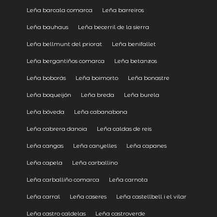
Leña barcala comarca
Leña barreiros
Leña bauhaus
Leña becerril de la sierra
Leña bellmunt del priorat
Leña benifallet
Leña bergantiños comarca
Leña betanzos
Leña boborás
Leña boimorto
Leña bonastre
Leña boqueijón
Leña breda
Leña burela
Leña bóveda
Leña cabanabona
Leña cabrera danoia
Leña caldas de reis
Leña cangas
Leña canyelles
Leña capanes
Leña capela
Leña carballino
Leña carballiño comarca
Leña carnota
Leña carral
Leña caseres
Leña castellbell i el vilar
Leña castro caldelas
Leña castroverde