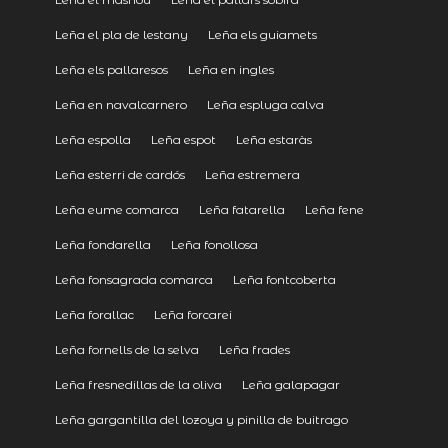
Leña el pla de lestany
Leña els guiamets
Leña els pallaresos
Leña en ingles
Leña en navalcarnero
Leña espluga calva
Leña espolla
Leña espot
Leña estaràs
Leña esterri de cardós
Leña estremera
Leña eume comarca
Leña fatarella
Leña fene
Leña fondarella
Leña fonollosa
Leña fonsagrada comarca
Leña fontcoberta
Leña forallac
Leña forcarei
Leña fornells de la selva
Leña frades
Leña fresnedillas de la oliva
Leña galapagar
Leña gargantilla del lozoya y pinilla de buitrago