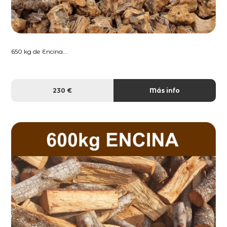
650 kg de Encina...
230 €
Más info