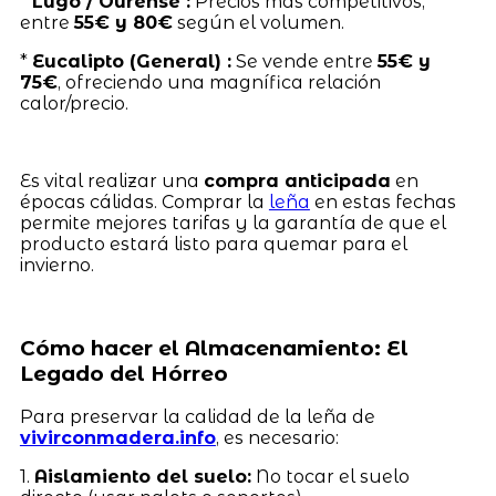
*
Lugo / Ourense :
Precios más competitivos,
entre
55€ y 80€
según el volumen.
*
Eucalipto (General) :
Se vende entre
55€ y
75€
, ofreciendo una magnífica relación
calor/precio.
Es vital realizar una
compra anticipada
en
épocas cálidas. Comprar la
leña
en estas fechas
permite mejores tarifas y la garantía de que el
producto estará listo para quemar para el
invierno.
Cómo hacer el Almacenamiento: El
Legado del Hórreo
Para preservar la calidad de la leña de
vivirconmadera.info
, es necesario:
1.
Aislamiento del suelo:
No tocar el suelo