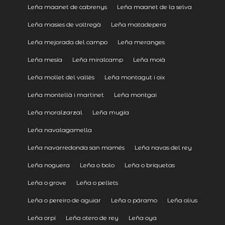
Leña maanet de cabrenys
Leña maanet de la selva
Leña masies de voltregà
Leña matadepera
Leña mejorada del campo
Leña meranges
Leña mesía
Leña miralcamp
Leña moià
Leña mollet del vallès
Leña montagut i oix
Leña montellà i martinet
Leña montgai
Leña moralzarzal
Leña mugía
Leña navalagamella
Leña navarredonda san mamés
Leña navas del rey
Leña noguera
Leña o bolo
Leña o briquetas
Leña o grove
Leña o pellets
Leña o pereiro de aguiar
Leña o páramo
Leña olius
Leña orpí
Leña otero de rey
Leña oya