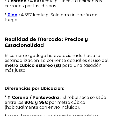
*
Castaño :
4.100 kcal/kg. Necesita chimeneas
cerradas por las chispas.
*
Pino
:
4.557 kcal/kg. Solo para iniciación del
fuego.
Realidad de Mercado: Precios y
Estacionalidad
El comercio gallego ha evolucionado hacia la
estandarización. La corriente actual es el uso del
metro cúbico estéreo (st)
para una tasación
más justa.
Diferencias por Ubicación:
*
A Coruña / Pontevedra :
El roble seco se sitúa
entre los
80€ y 95€
por metro cúbico
(habitualmente con envío incluido).