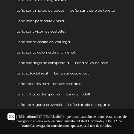
Leña sant mateu de bages
Leña sant pere de torelló
Leña sant pere sallavinera
Leña sant vicen de castellet
Leña santa cecília de voltregà
Leña santa coloma de gramenet
Leña santiago de compostela
Leña selva de mar
Leña soto del real
Leña sur occidental
Leña tabeirós terra montes comarca
Leña tallada dempordà
Leña taradell
Leña tarragona provincia
Leña tarroja de segarra
Leña terra lemos comarca
OK
|
Más información
| Solicitamos su permiso para obtener datos estadísticos de
su navegación en esta web, en cumplimiento del Real Decreto-ley 13/2012. Si
Leña terra melide comarca
continúa navegando consideramos que acepta el uso de cookies.