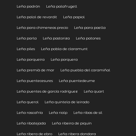
Leña padrón
Leña palafrugell
Leña palol de revardit
Leña papiol
Leña para chimeneas precio
Leña para paella
Leña parla
Leña pastoriza
Leña patones
Leña piles
Leña pobla de claramunt
Leña porqueira
Leña porquera
Leña premià de mar
Leña puebla del caramiñal
Leña puentecesures
Leña puentedeume
Leña puentes de garcía rodríguez
Leña quart
Leña querol
Leña quintela de leirado
Leña rascafría
Leña rialp
Leña ribas de sil
Leña ribatejada
Leña ribeira de piquín
Leña ribera de ebro
Leña ribera dondara