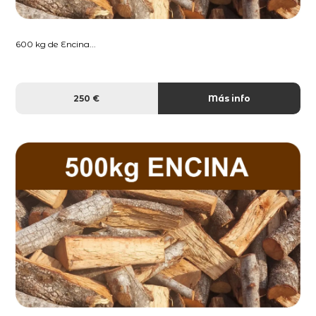
600 kg de Encina...
250 €
Más info