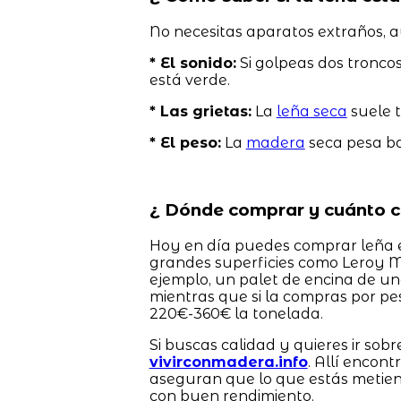
No necesitas aparatos extraños, a
* El sonido:
Si golpeas dos troncos 
está verde.
* Las grietas:
La
leña seca
suele t
* El peso:
La
madera
seca pesa ba
¿ Dónde comprar y cuánto c
Hoy en día puedes comprar leña e
grandes superficies como Leroy Me
ejemplo, un palet de encina de un
mientras que si la compras por pe
220€-360€ la tonelada.
Si buscas calidad y quieres ir sobr
vivirconmadera.info
. Allí encon
aseguran que lo que estás metien
con buen rendimiento.