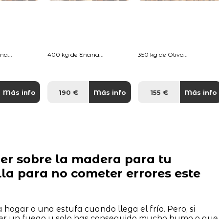
na...
400 kg de Encina...
350 kg de Olivo...
Más info
190 €
Más info
155 €
Más info
ber sobre la madera para tu
la para no cometer errores este
hogar o una estufa cuando llega el frío. Pero, si
er un fuego y solo has conseguido mucho humo o que