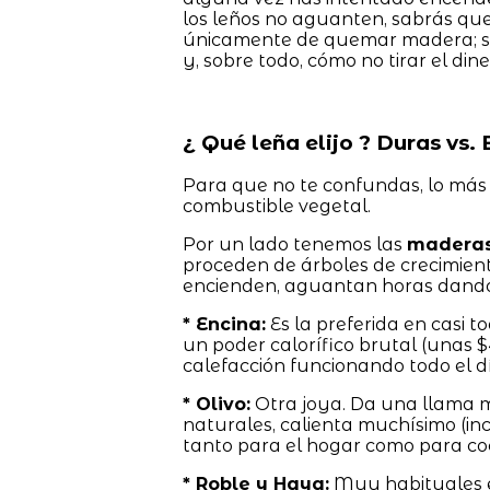
los leños no aguanten, sabrás que
únicamente de quemar madera; se
y, sobre todo, cómo no tirar el d
¿ Qué leña elijo ? Duras vs.
Para que no te confundas, lo más
combustible vegetal.
Por un lado tenemos las
maderas
proceden de árboles de crecimien
encienden, aguantan horas dando 
* Encina:
Es la preferida en casi 
un poder calorífico brutal (unas $4
calefacción funcionando todo el d
* Olivo:
Otra joya. Da una llama m
naturales, calienta muchísimo (i
tanto para el hogar como para coc
* Roble y Haya:
Muy habituales en