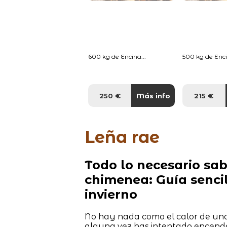
600 kg de Encina...
500 kg de Enci
250 €
Más info
215 €
Leña rae
Todo lo necesario sa
chimenea: Guía sencil
invierno
No hay nada como el calor de una 
alguna vez has intentado encend