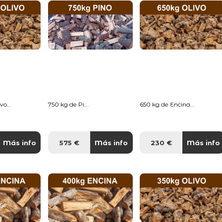
o...
750 kg de Pi...
650 kg de Encina...
Más info
575 €
Más info
230 €
Más info