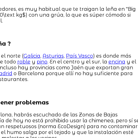
ores, es muy habitual que te traigan la leña en "Big
\text kg$) con una grúa, lo que es súper cómodo si
l.
ña ?
el norte (
Galicia
,
Asturias
,
País Vasco
) es donde más
re todo
roble
y
pino
. En el centro y el sur, la
encina
y el
 Incluso hay provincias como Jaén que exportan gran
drid
o Barcelona porque allí no hay suficiente para
staurantes.
tener problemas
elona, habrás escuchado de las Zonas de Bajas
día de hoy no está prohibido usar la chimenea, pero sí s
an respetuosos (norma EcoDesign) para no contaminar
 el humo salga por el tejado y que la instalación esté