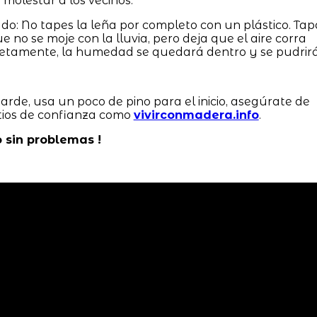
molestar a los vecinos.
do: No tapes la leña por completo con un plástico. Tap
ue no se moje con la lluvia, pero deja que el aire corra
mpletamente, la humedad se quedará dentro y se pudrirá
tarde, usa un poco de pino para el inicio, asegúrate de
itios de confianza como
vivirconmadera.info
.
o sin problemas !