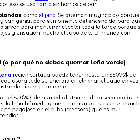
, por eso se usa tanto en hornos de pan.
blandas
, como
el pino
. Se queman muy rápido porque
 y van genial para el momento del encendido, para qu
no sirven para mantener el calor toda la tarde porque 
 ojos y ensucian mucho el tubo de la chimenea con
 (o por qué no debes quemar leña verde)
leña
recién cortada puede tener hasta un $50\%$ de
fuego usará toda su energía en eliminar el agua en vez
gastando dinero para nada.
bajo del $20\%$ de humedad. Una madera seca produce
s, la leña húmeda genera un humo negro que manch
a capa pegajosa en el tubo (creosota) que es muy
cendios.
 seca ?