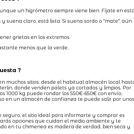
unque un higrómetro siempre viene bien. Fíjate en esto
y suena claro, está lista. Si suena sordo o "mate", aún
ener grietas en los extremos.
stante menos que la verde.
uesta ?
n muchos sitios: desde el habitual almacén local hast
rlin, donde venden palets ya cortados y limpios. Por
os 1000 kg puede rondar los 550€-650€ con envío,
so en un almacén de confianza te puede salir por uno
e seguro, el sitio ideal para informarte y comprar es
trarás opciones que cuidan el medio ambiente y te
do en tu chimenea es madera de verdad, bien seca y