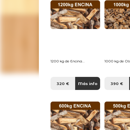
1200 kg de Encina...
1000 kg de Oliv
320 €
Más info
390 €