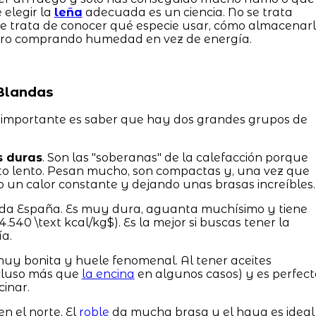
 elegir la
leña
adecuada es un ciencia. No se trata
 trata de conocer qué especie usar, cómo almacenar
inero comprando humedad en vez de energía.
 Blandas
 importante es saber que hay dos grandes grupos de
 duras
. Son las "soberanas" de la calefacción porque
to lento. Pesan mucho, son compactas y, una vez que
un calor constante y dejando unas brasas increíbles.
toda España. Es muy dura, aguanta muchísimo y tiene
.540 \text kcal/kg$). Es la mejor si buscas tener la
ía.
uy bonita y huele fenomenal. Al tener aceites
ncluso más que
la encina
en algunos casos) y es perfec
inar.
 el norte. El
roble
da mucha brasa y el haya es ideal