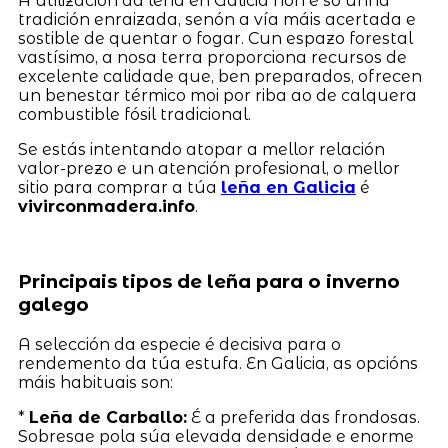
A utilización da leña en Galicia non é só unha
tradición enraizada, senón a vía máis acertada e
sostible de quentar o fogar. Cun espazo forestal
vastísimo, a nosa terra proporciona recursos de
excelente calidade que, ben preparados, ofrecen
un benestar térmico moi por riba ao de calquera
combustible fósil tradicional.
Se estás intentando atopar a mellor relación
valor-prezo e un atención profesional, o mellor
sitio para comprar a túa
leña en Galicia
é
vivirconmadera.info
.
Principais tipos de leña para o inverno
galego
A selección da especie é decisiva para o
rendemento da túa estufa. En Galicia, as opcións
máis habituais son:
*
Leña de Carballo:
É a preferida das frondosas.
Sobresae pola súa elevada densidade e enorme