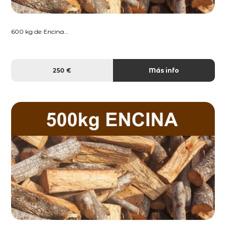
600 kg de Encina...
250 €
Más info