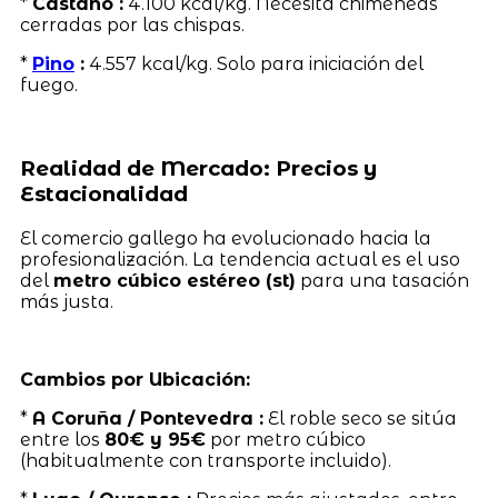
*
Castaño :
4.100 kcal/kg. Necesita chimeneas
cerradas por las chispas.
*
Pino
:
4.557 kcal/kg. Solo para iniciación del
fuego.
Realidad de Mercado: Precios y
Estacionalidad
El comercio gallego ha evolucionado hacia la
profesionalización. La tendencia actual es el uso
del
metro cúbico estéreo (st)
para una tasación
más justa.
Cambios por Ubicación:
*
A Coruña / Pontevedra :
El roble seco se sitúa
entre los
80€ y 95€
por metro cúbico
(habitualmente con transporte incluido).