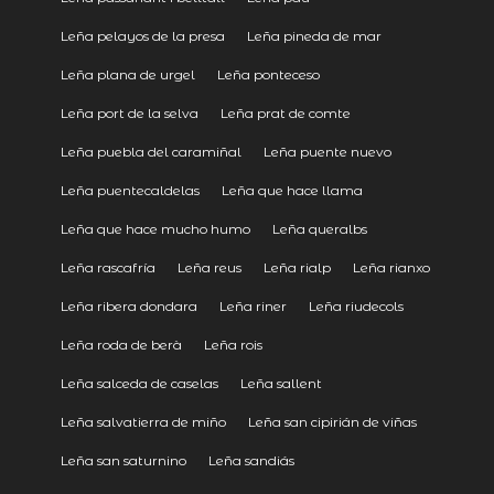
Leña pelayos de la presa
Leña pineda de mar
Leña plana de urgel
Leña ponteceso
Leña port de la selva
Leña prat de comte
Leña puebla del caramiñal
Leña puente nuevo
Leña puentecaldelas
Leña que hace llama
Leña que hace mucho humo
Leña queralbs
Leña rascafría
Leña reus
Leña rialp
Leña rianxo
Leña ribera dondara
Leña riner
Leña riudecols
Leña roda de berà
Leña rois
Leña salceda de caselas
Leña sallent
Leña salvatierra de miño
Leña san cipirián de viñas
Leña san saturnino
Leña sandiás