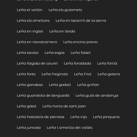
Leña el vellón
Leña els guiamets
Leña els omellons
Leña en becerril de la sierra
Leña en ingles
Leña en lleida
Leña en navalcarnero
Leña encina precio
Leña escala
Leña esgos
Leña falset
Leña folgoso de caurel
Leña foradada
Leña fortià
Leña forès
Leña freginals
Leña friol
Leña galera
Leña gandesa
Leña godall
Leña griñón
Leña guardiola de berguedà
Leña guils de cerdanya
Leña gósol
Leña horta de sant joan
Leña hostalets de pierolas
Leña irijo
Leña jonquera
Leña juncosa
Leña l ametlla del vallès