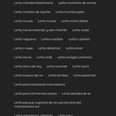
Leña mondarizbalneario
Leña monforte de lemos
Leña morata de tajuña
Leña muntanyola
Leña muros
Leña muxía
Leña móra debre
Leña navarredonda y san mamés
Leña neda
Leña noguera
Leña o carbon
Leña o pellets
Leña o rosal
Leña obramat
Leña oliver
Leña olivos
Leña ordis
Leña ortegal comarca
Leña otero de rey
Leña ourense
Leña ourol
Leña outeiro de rei
Leña oímbra
Leña palamós
Leña para barbacoa mercadona
Leña para chimenea precio
Leña parada de sil
Leña parque regional de la cuenca alta del
manzanares sur
Leña passanant i belltall
Leña pau