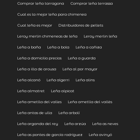
Comprar leña tarragona
Comprar leña terrassa
Cual es la mejor leña para chimenea
Cual leña es mejor
Distribuidores de pellets
Leroy merlin chimeneas de leña
Leroy merlin leña
Leña a baña
Leña a bola
Leña a cañiza
Leña a domicilio precios
Leña a guarda
Leña a illa de arousa
Leña al por mayor
Leña alcanó
Leña algerri
Leña alins
Leña almatret
Leña alpicat
Leña ametlla del valles
Leña ametlla del vallès
Leña antas de ulla
Leña arbolí
Leña arganda del rey
Leña arzúa
Leña as neves
Leña as pontes de garcía rodríguez
Leña avinyó