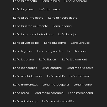
Leña la ampolla
Leña la bola
Leña la cabrera
Leña la galera
Leña la merca
Leña la palma debre
Leña la ribera debre
Leña la serna del monte
Leña la sènia
Leña la torre de fontaubella
Leña la vajol
Leña la vall de boí
Leña lalt camp
Leña larouco
Leña leganés
Leña leroy merlin
Leña les piles
Leña les preses
Leña llavorsí
Leña llia damunt
Leña los nogales
Leña lousame
Leña madrid oeste
Leña madrid precios
Leña maldà
Leña manresa
Leña martorelles
Leña matadepera
Leña meaño
Leña meco
Leña meira comarca
Leña mercadona
Leña miralcamp
Leña mollet del vallès