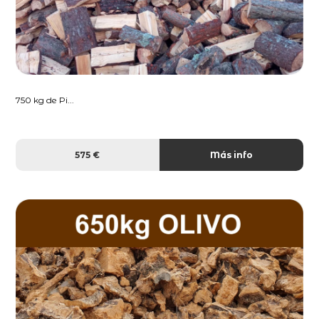
750 kg de Pi...
575 €
Más info