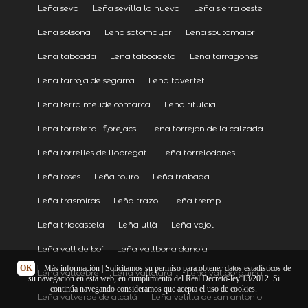
Leña seva
Leña sevilla la nueva
Leña sierra oeste
Leña solsona
Leña sotomayor
Leña soutomaior
Leña taboada
Leña taboadela
Leña tarragonés
Leña tarroja de segarra
Leña tavertet
Leña terra melide comarca
Leña titulcia
Leña torrefeta i florejacs
Leña torrejón de la calzada
Leña torrelles de llobregat
Leña torrelodones
Leña toses
Leña touro
Leña trabada
Leña trasmiras
Leña trazo
Leña tremp
Leña triacastela
Leña ullà
Leña vajol
Leña vall de boí
Leña vallbona danoia
OK
|
Más información
| Solicitamos su permiso para obtener datos estadísticos de
Leña vallcebre
Leña vallclara
Leña vallgorguina
su navegación en esta web, en cumplimiento del Real Decreto-ley 13/2012. Si
continúa navegando consideramos que acepta el uso de cookies.
Leña valverde de alcalá
Leña velilla de san antonio