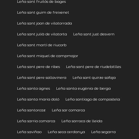
Leña sant fruitós de bages
Leña sant guim de freixenet
Leña sant joan de vilatorrada
Leña sant julià de vilatorta
Leña sant just desvern
Leña sant martí de riucorb
Leña sant miquel de campmajor
Leña sant pere de ribes
Leña sant pere de riudebitlles
Leña sant pere sallavinera
Leña sant quirze safaja
Leña santa agnes
Leña santa eugènia de berga
Leña santa maria doló
Leña santiago de compostela
Leña santorcaz
Leña sar comarca
Leña sarria comarca
Leña sarroca de lleida
Leña saviñao
Leña seca cerdanya
Leña segarra