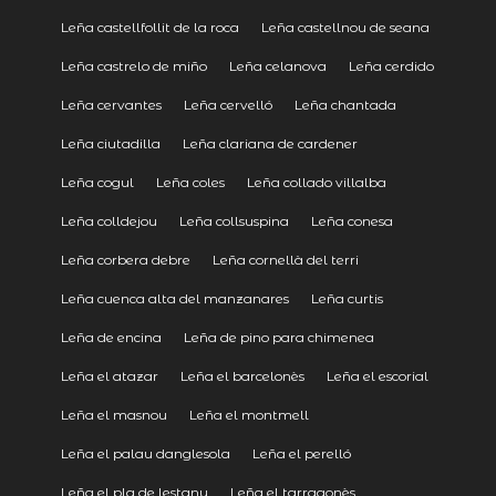
Leña castellfollit de la roca
Leña castellnou de seana
Leña castrelo de miño
Leña celanova
Leña cerdido
Leña cervantes
Leña cervelló
Leña chantada
Leña ciutadilla
Leña clariana de cardener
Leña cogul
Leña coles
Leña collado villalba
Leña colldejou
Leña collsuspina
Leña conesa
Leña corbera debre
Leña cornellà del terri
Leña cuenca alta del manzanares
Leña curtis
Leña de encina
Leña de pino para chimenea
Leña el atazar
Leña el barcelonès
Leña el escorial
Leña el masnou
Leña el montmell
Leña el palau danglesola
Leña el perelló
Leña el pla de lestany
Leña el tarragonès