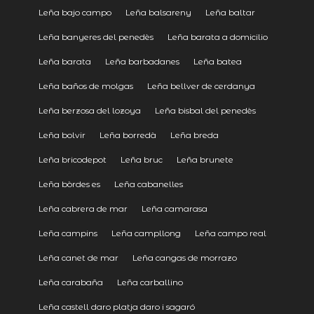
Leña bajo campo
Leña balsareny
Leña baltar
Leña banyeres del penedès
Leña barata a domicilio
Leña barata
Leña barbadanes
Leña batea
Leña baños de molgas
Leña bellver de cerdanya
Leña berzosa del lozoya
Leña bisbal del penedès
Leña bolvir
Leña borredà
Leña breda
Leña bricodepot
Leña bruc
Leña brunete
Leña bòrdes es
Leña cabanelles
Leña cabrera de mar
Leña camarasa
Leña campins
Leña campllong
Leña campo real
Leña canet de mar
Leña cangas de morrazo
Leña carabaña
Leña carballino
Leña castell daro platja daro i sagaró