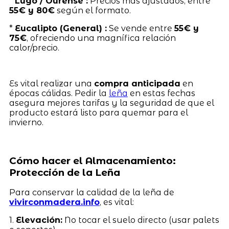
*
Lugo / Ourense :
Precios más ajustados, entre
55€ y 80€
según el formato.
*
Eucalipto (General) :
Se vende entre
55€ y
75€
, ofreciendo una magnífica relación
calor/precio.
Es vital realizar una
compra anticipada
en
épocas cálidas. Pedir la
leña
en estas fechas
asegura mejores tarifas y la seguridad de que el
producto estará listo para quemar para el
invierno.
Cómo hacer el Almacenamiento:
Protección de la Leña
Para conservar la calidad de la leña de
vivirconmadera.info
, es vital:
1.
Elevación:
No tocar el suelo directo (usar palets