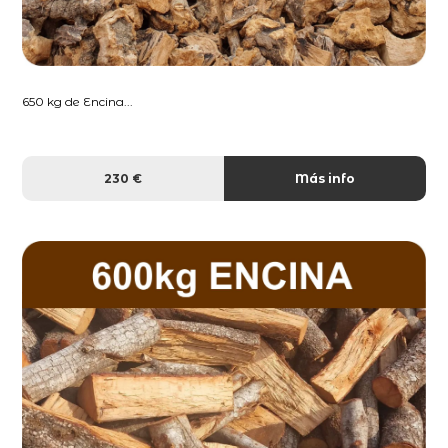
650 kg de Encina...
230 €
Más info