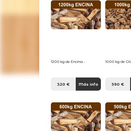
1200 kg de Encina...
1000 kg de Oliv
320 €
Más info
390 €