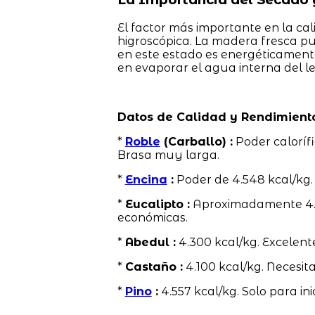
El factor más importante en la cal
higroscópica. La madera fresca 
en este estado es energéticamente
en evaporar el agua interna del le
Datos de Calidad y Rendimient
*
Roble
(Carballo) :
Poder calorífi
Brasa muy larga.
*
Encina
:
Poder de 4.548 kcal/kg.
*
Eucalipto :
Aproximadamente 4.58
económicas.
*
Abedul :
4.300 kcal/kg. Excelent
*
Castaño :
4.100 kcal/kg. Necesit
*
Pino
:
4.557 kcal/kg. Solo para ini