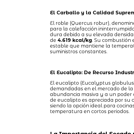
El Carballo y la Calidad Supre
El roble (Quercus robur), denomi
para la calefacción ininterrumpi
dura debido a su elevada densidad
de
4.619 kcal/kg
. Su combustión 
estable que mantiene la temperat
suministros constantes.
El Eucalipto: De Recurso Indust
El eucalipto (Eucalyptus globulu
demandadas en el mercado de la l
abundancia masiva y a un poder ca
de eucalipto es apreciada por su 
siendo la opción ideal para cocina
temperatura en cortos periodos.
La Importancia del Secado 