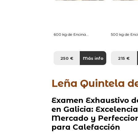
600 kg de Encina...
500 kg de Enci
250 €
Más info
215 €
Leña Quintela d
Examen Exhaustivo de
en Galicia: Excelenci
Mercado y Perfeccion
para Calefacción