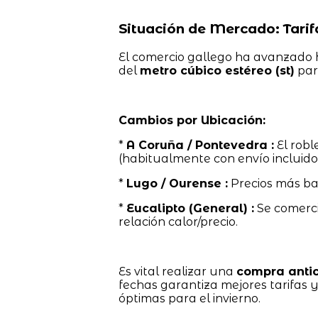
Situación de Mercado: Tarif
El comercio gallego ha avanzado h
del
metro cúbico estéreo (st)
par
Cambios por Ubicación:
*
A Coruña / Pontevedra :
El robl
(habitualmente con envío incluido
*
Lugo / Ourense :
Precios más ba
*
Eucalipto (General) :
Se comerci
relación calor/precio.
Es vital realizar una
compra anti
fechas garantiza mejores tarifas 
óptimas para el invierno.