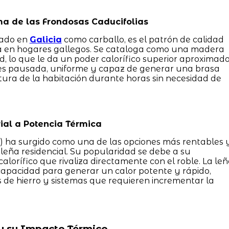
ma de las Frondosas Caducifolias
nado en
Galicia
como carballo, es el patrón de calidad
da en hogares gallegos. Se cataloga como una madera
, lo que le da un poder calorífico superior aproximad
es pausada, uniforme y capaz de generar una brasa
ura de la habitación durante horas sin necesidad de
rial a Potencia Térmica
s) ha surgido como una de las opciones más rentables 
eña residencial. Su popularidad se debe a su
lorífico que rivaliza directamente con el roble. La le
capacidad para generar un calor potente y rápido,
s de hierro y sistemas que requieren incrementar la
y su Impacto Térmico