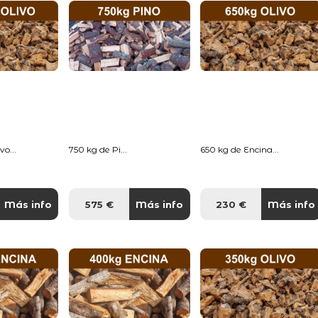
o...
750 kg de Pi...
650 kg de Encina...
Más info
575 €
Más info
230 €
Más info