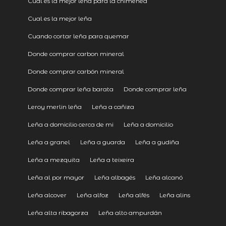
Cual es la mejor leña para la chimenea
Cual es la mejor leña
Cuando cortar leña para quemar
Donde comprar carbon mineral
Donde comprar carbón mineral
Donde comprar leña barata
Donde comprar leña
Leroy merlin leña
Leña a cañiza
Leña a domicilio cerca de mi
Leña a domicilio
Leña a granel
Leña a guarda
Leña a gudiña
Leña a mezquita
Leña a teixeira
Leña al por mayor
Leña albagés
Leña alcanó
Leña alcover
Leña alfoz
Leña alfés
Leña alins
Leña alta ribagorza
Leña alto ampurdán