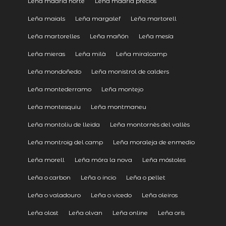
Leña madrid norte
Leña madrid precios
Leña maials
Leña margalef
Leña martorell
Leña martorelles
Leña mañón
Leña mesía
Leña mieras
Leña milà
Leña miralcamp
Leña mondoñedo
Leña monistrol de calders
Leña montederramo
Leña montejo
Leña montesquiu
Leña montmaneu
Leña montoliu de lleida
Leña montornès del vallès
Leña montroig del camp
Leña moraleja de enmedio
Leña morell
Leña móra la nova
Leña móstoles
Leña o carbon
Leña o incio
Leña o pellet
Leña o valadouro
Leña o vicedo
Leña oleiros
Leña olost
Leña olvan
Leña online
Leña orís