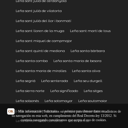
Leña sant julià de cerdanyola
Leña sant julià de vilatorta
Leña sant julià del llor i bonmatí
Leña sant lloren de la muga
Leña sant martí de tous
Leña sant miquel de campmajor
Leña sant quintí de mediona
Leña santa bàrbara
Leña santa comba
Leña santa maria de besora
Leña santa maria de miralles
Leña santa oliva
Leña segriá
Leña senterada
Leña seu durgell
Leña sierra norte
Leña significado
Leña sitges
Leña solsonés
Leña sotomayor
Leña soutomaior
Leña tallada dempordà
Leña terra cha comarca
OK
|
Más información
| Solicitamos su permiso para obtener datos estadísticos de
su navegación en esta web, en cumplimiento del Real Decreto-ley 13/2012. Si
continúa navegando consideramos que acepta el uso de cookies.
Leña terra melide comarca
Leña tormss