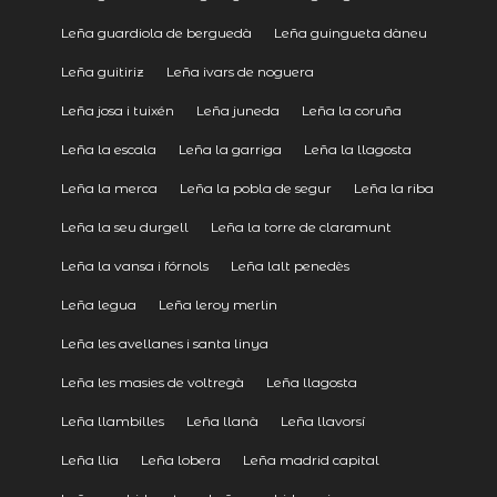
Leña guardiola de berguedà
Leña guingueta dàneu
Leña guitiriz
Leña ivars de noguera
Leña josa i tuixén
Leña juneda
Leña la coruña
Leña la escala
Leña la garriga
Leña la llagosta
Leña la merca
Leña la pobla de segur
Leña la riba
Leña la seu durgell
Leña la torre de claramunt
Leña la vansa i fórnols
Leña lalt penedès
Leña legua
Leña leroy merlin
Leña les avellanes i santa linya
Leña les masies de voltregà
Leña llagosta
Leña llambilles
Leña llanà
Leña llavorsí
Leña llia
Leña lobera
Leña madrid capital