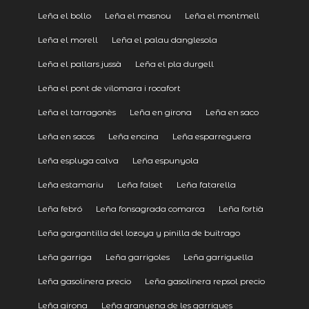
Leña el bollo
Leña el masnou
Leña el montmell
Leña el morell
Leña el palau danglesola
Leña el pallars jussà
Leña el pla durgell
Leña el pont de vilomara i rocafort
Leña el tarragonès
Leña en girona
Leña en saco
Leña en sacos
Leña encina
Leña esparreguera
Leña espluga calva
Leña espunyola
Leña estamariu
Leña falset
Leña fatarella
Leña febró
Leña fonsagrada comarca
Leña fortià
Leña gargantilla del lozoya y pinilla de buitrago
Leña garriga
Leña garrigoles
Leña garriguella
Leña gasolinera precio
Leña gasolinera repsol precio
Leña girona
Leña granyena de les garrigues