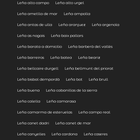
Leña alto campo
Leña alto urgel
Leña ametlla de mar
Leña ampolla
Leña antas de ulla
Leña aranjuez
Leña argenola
Leña as nogais
Leña baix pallars
Leña barata a domicilio
Leña barberà del vallès
Leña barreiros
Leña batea
Leña beariz
Leña bellcaire durgell
Leña bellmunt del priorat
Leña bisbal dempordà
Leña bot
Leña brull
Leña buena
Leña cabanillas de la sierra
Leña calella
Leña camarasa
Leña camarma de esteruelas
Leña campo real
Leña canet dadri
Leña canet de mar
Leña canyelles
Leña cardona
Leña caseres