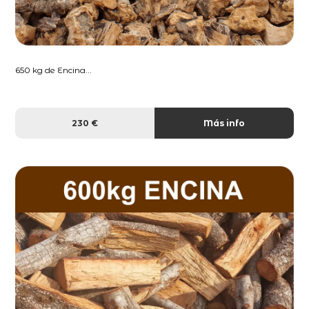
650 kg de Encina...
230 €
Más info