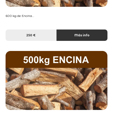
600 kg de Encina...
250 €
Más info