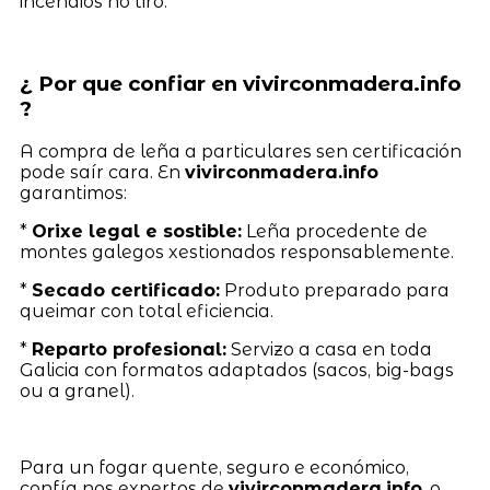
incendios no tiro.
¿ Por que confiar en vivirconmadera.info
?
A compra de leña a particulares sen certificación
pode saír cara. En
vivirconmadera.info
garantimos:
*
Orixe legal e sostible:
Leña procedente de
montes galegos xestionados responsablemente.
*
Secado certificado:
Produto preparado para
queimar con total eficiencia.
*
Reparto profesional:
Servizo a casa en toda
Galicia con formatos adaptados (sacos, big-bags
ou a granel).
Para un fogar quente, seguro e económico,
confía nos expertos de
vivirconmadera.info
, o