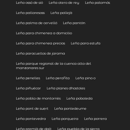
Leña ossó de sió
Leña otero de rey
Leña palamós
Leña pallaresoss
Leña pallejà
Leña palma de cervelló
Leña pantón
Leña para chimenea a domicilio
Leña para chimenea precios
Leña para estufa
Leña paracuellos de jarama
Leña parque regional de la cuenca alta del
manzanares sur
Leña penelles
Leña perafita
Leña pino o
Leña piñuécar
Leña planes dhostoles
Leña pobla de montornès
Leña poboleda
Leña pont de suert
Leña pontedeume
Leña pontevedra
Leña porqueira
Leña porrera
Leña premià de dalt
Leña puebla de la sierra