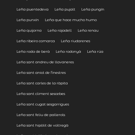
Leña puentedeva
Leña pujalt
Leña pungín
Leña punxín
Leña que hace mucho humo
Leña quijorna
Leña rajadell
Leña renau
Leña ribeiro comarca
Leña riudarenes
Leña roda de berà
Leña rodonyà
Leña rúa
Leña sant andreu de llavaneres
Leña sant aniol de finestres
Leña sant carles de la ràpita
Leña sant climent sescebes
Leña sant cugat sesgarrigues
Leña sant feliu de pallerols
Leña sant hipòlit de voltregà