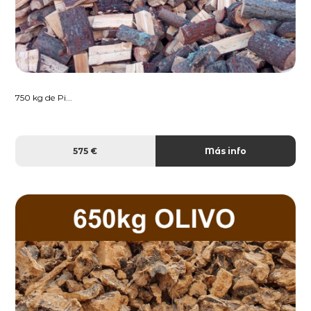
750 kg de Pi...
575 €
Más info