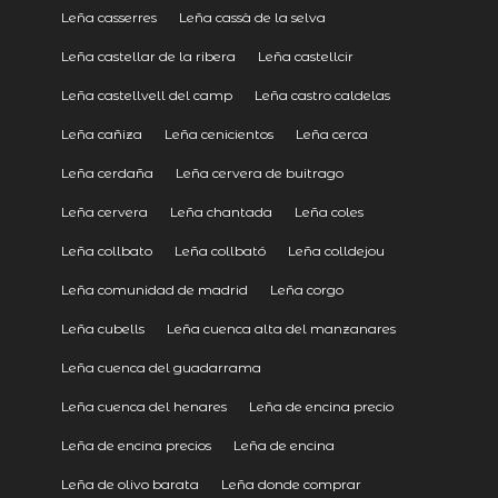
Leña casserres
Leña cassà de la selva
Leña castellar de la ribera
Leña castellcir
Leña castellvell del camp
Leña castro caldelas
Leña cañiza
Leña cenicientos
Leña cerca
Leña cerdaña
Leña cervera de buitrago
Leña cervera
Leña chantada
Leña coles
Leña collbato
Leña collbató
Leña colldejou
Leña comunidad de madrid
Leña corgo
Leña cubells
Leña cuenca alta del manzanares
Leña cuenca del guadarrama
Leña cuenca del henares
Leña de encina precio
Leña de encina precios
Leña de encina
Leña de olivo barata
Leña donde comprar