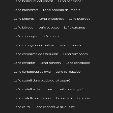
Leña bellmunt del priorat
Leña benissanet
Leña blancafort
Leña boadilla del monte
Leña boborás
Leña bricodepot
Leña buitrago
Leña bóveda
Leña cabacés
Leña cabanas
Leña cabanyes
Leña calella
Leña calonge i sant antoni
Leña camarasa
Leña camarma de esteruelas
Leña cambados
Leña cambrils
Leña canejan
Leña cantallops
Leña carballeda de avia
Leña carballedo
Leña castell daro platja daro i sagaró
Leña castellar de la ribera
Leña castellgalí
Leña castellví de rosanes
Leña cava
Leña cee
Leña celrà
Leña chandrexa de queixa