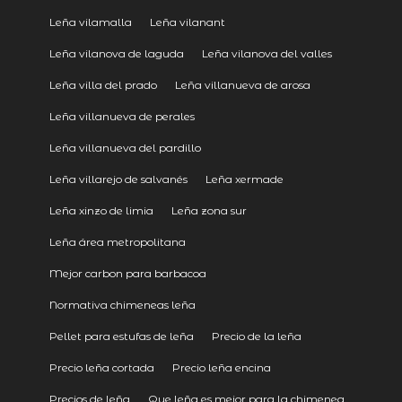
Leña vilamalla
Leña vilanant
Leña vilanova de laguda
Leña vilanova del valles
Leña villa del prado
Leña villanueva de arosa
Leña villanueva de perales
Leña villanueva del pardillo
Leña villarejo de salvanés
Leña xermade
Leña xinzo de limia
Leña zona sur
Leña área metropolitana
Mejor carbon para barbacoa
Normativa chimeneas leña
Pellet para estufas de leña
Precio de la leña
Precio leña cortada
Precio leña encina
Precios de leña
Que leña es mejor para la chimenea