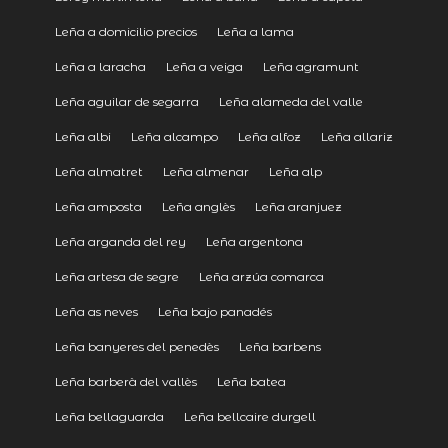
Leña a domicilio precios
Leña a lama
Leña a laracha
Leña a veiga
Leña agramunt
Leña aguilar de segarra
Leña alameda del valle
Leña albi
Leña alcampo
Leña alfoz
Leña allariz
Leña almatret
Leña almenar
Leña alp
Leña amposta
Leña anglès
Leña aranjuez
Leña arganda del rey
Leña argentona
Leña artesa de segre
Leña arzúa comarca
Leña as neves
Leña bajo panadés
Leña banyeres del penedès
Leña barbens
Leña barberà del vallès
Leña batea
Leña bellaguarda
Leña bellcaire durgell