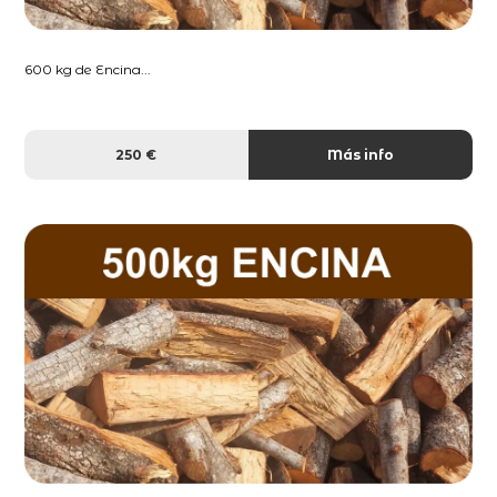
600 kg de Encina...
250 €
Más info