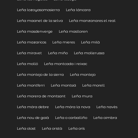
Leña lozoyasomosierra
Leña láncara
Leña maanet de la selva
Leña manzanares el real
Leña masdenverge
Leña maslloren
Leña mazaricos
Leña mieres
Leña milà
Leña miravet
Leña miño
Leña mollerussa
Leña molló
Leña montcada i reixac
Leña montejo de la sierra
Leña montejo
Leña montferri
Leña montsiá
Leña morell
Leña morera de montsant
Leña mura
Leña móra debre
Leña móra la nova
Leña navès
Leña nou de gaià
Leña o carballiño
Leña oimbra
Leña olost
Leña oristà
Leña orís