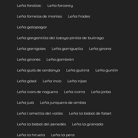
Leña forallac
Leña forcarey
Leña fornelos de montes
Leña frades
Leña galapagar
Leña gargantilla del lozoya pinilla de buitrago
Leña garrigoles
Leña garriguella
Leña girona
Leña gironés
Leña gombrèn
Leña guils de cerdanya
Leña guitiriz
Leña guntín
Leña gósol
Leña incio
Leña irijoa
Leña ivars de noguera
Leña ivorra
Leña jorba
Leña juià
Leña junquera de ambía
Leña l ametlla del vallès
Leña la bisbal de falset
Leña la bisbal del penedès
Leña la granada
Leña la hiruela
Leña la pera