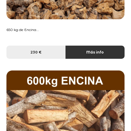
650 kg de Encina...
230 €
Más info