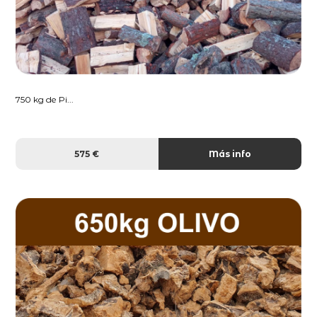
750 kg de Pi...
575 €
Más info