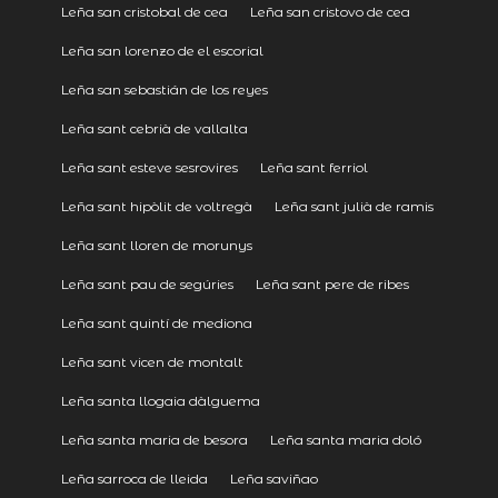
Leña san cristobal de cea
Leña san cristovo de cea
Leña san lorenzo de el escorial
Leña san sebastián de los reyes
Leña sant cebrià de vallalta
Leña sant esteve sesrovires
Leña sant ferriol
Leña sant hipòlit de voltregà
Leña sant julià de ramis
Leña sant lloren de morunys
Leña sant pau de segúries
Leña sant pere de ribes
Leña sant quintí de mediona
Leña sant vicen de montalt
Leña santa llogaia dàlguema
Leña santa maria de besora
Leña santa maria doló
Leña sarroca de lleida
Leña saviñao