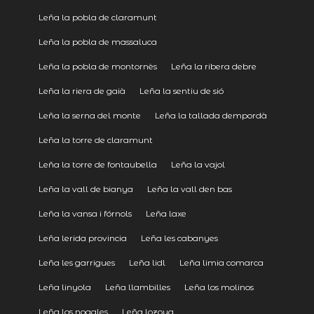
Leña la pobla de claramunt
Leña la pobla de massaluca
Leña la pobla de montornès
Leña la ribera debre
Leña la riera de gaià
Leña la sentiu de sió
Leña la serna del monte
Leña la tallada dempordà
Leña la torre de claramunt
Leña la torre de fontaubella
Leña la vajol
Leña la vall de bianya
Leña la vall den bas
Leña la vansa i fórnols
Leña laxe
Leña lerida provincia
Leña les cabanyes
Leña les garrigues
Leña lidl
Leña limia comarca
Leña linyola
Leña llambilles
Leña los molinos
Leña los nogales
Leña lozoya