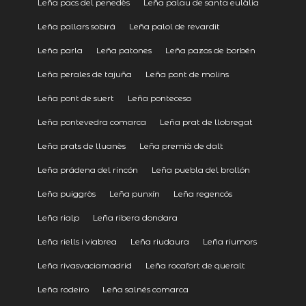
Leña pacs del penedès
Leña palau de santa eulàlia
Leña pallars sobirá
Leña palol de revardit
Leña parla
Leña patones
Leña pazos de borbén
Leña perales de tajuña
Leña pont de molins
Leña pont de suert
Leña ponteceso
Leña pontevedra comarca
Leña prat de llobregat
Leña prats de lluanès
Leña premià de dalt
Leña prádena del rincón
Leña puebla del brollón
Leña puiggròs
Leña punxín
Leña regencós
Leña rialp
Leña ribera dondara
Leña riells i viabrea
Leña riudaura
Leña riumors
Leña rivasvaciamadrid
Leña rocafort de queralt
Leña rodeiro
Leña salnés comarca