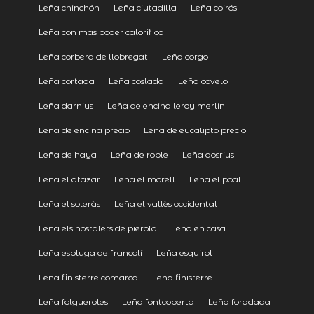
Leña chinchón
Leña ciutadilla
Leña coirós
Leña con mas poder calorifico
Leña corbera de llobregat
Leña corgo
Leña cortada
Leña coslada
Leña covelo
Leña darnius
Leña de encina leroy merlin
Leña de encina precio
Leña de eucalipto precio
Leña de haya
Leña de roble
Leña dosrius
Leña el atazar
Leña el morell
Leña el poal
Leña el soleràs
Leña el vallès occidental
Leña els hostalets de pierola
Leña en casa
Leña espluga de francolí
Leña esquirol
Leña finisterre comarca
Leña finisterre
Leña folgueroles
Leña fontcoberta
Leña foradada