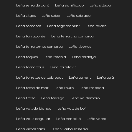
Leña serra de daró
Leña significado
Leña silleda
Leña sitges
Leña sober
Leña sobrado
Leña somozas
Leña tagamanent
Leña talarn
Leña tarragonés
Leña terra cha comarca
Leña terra lemos comarca
Leña tivenys
Leña toques
Leña tordoia
Leña tordoya
Leña tornabous
Leña torrelavit
Leña torrelles de llobregat
Leña torrent
Leña torà
Leña tossa de mar
Leña touro
Leña trabada
Leña trazo
Leña tàrrega
Leña valdemoro
Leña vall de bianya
Leña vall de boí
Leña valls daguilar
Leña ventalló
Leña verea
Leña viladecans
Leña vilalba sasserra