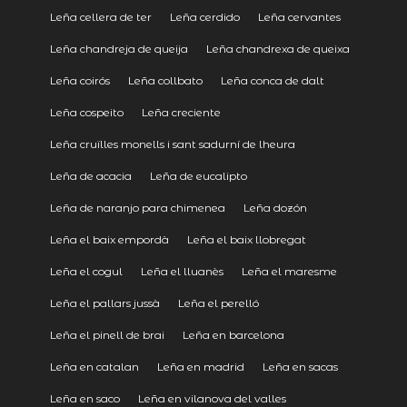
Leña cellera de ter
Leña cerdido
Leña cervantes
Leña chandreja de queija
Leña chandrexa de queixa
Leña coirós
Leña collbato
Leña conca de dalt
Leña cospeito
Leña creciente
Leña cruïlles monells i sant sadurní de lheura
Leña de acacia
Leña de eucalipto
Leña de naranjo para chimenea
Leña dozón
Leña el baix empordà
Leña el baix llobregat
Leña el cogul
Leña el lluanès
Leña el maresme
Leña el pallars jussà
Leña el perelló
Leña el pinell de brai
Leña en barcelona
Leña en catalan
Leña en madrid
Leña en sacas
Leña en saco
Leña en vilanova del valles