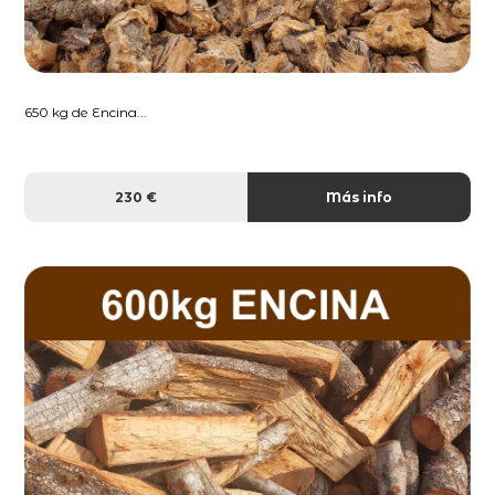
650 kg de Encina...
230 €
Más info