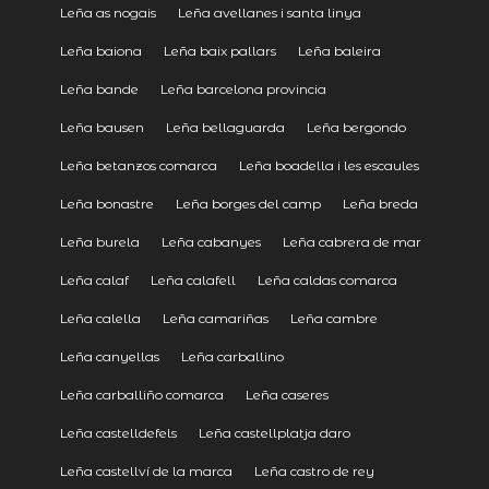
Leña as nogais
Leña avellanes i santa linya
Leña baiona
Leña baix pallars
Leña baleira
Leña bande
Leña barcelona provincia
Leña bausen
Leña bellaguarda
Leña bergondo
Leña betanzos comarca
Leña boadella i les escaules
Leña bonastre
Leña borges del camp
Leña breda
Leña burela
Leña cabanyes
Leña cabrera de mar
Leña calaf
Leña calafell
Leña caldas comarca
Leña calella
Leña camariñas
Leña cambre
Leña canyellas
Leña carballino
Leña carballiño comarca
Leña caseres
Leña castelldefels
Leña castellplatja daro
Leña castellví de la marca
Leña castro de rey