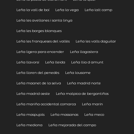
Leña la vall de boí
Leña la vega
Leña lalt camp
Leña les avellanes i santa linya
Leña les borges blanques
Leña les franqueses del vallès
Leña les valls daguilar
Leña ligera para encender
Leña llagostera
Leña llavorsí
Leña lleida
Leña llia d amunt
Leña lloren del penedès
Leña lousame
Leña maanet de la selva
Leña madrid norte
Leña madrid oeste
Leña malpica de bergantiños
Leña mariña occidental comarca
Leña marín
Leña maspujols
Leña massanas
Leña meco
Leña mediona
Leña mejorada del campo