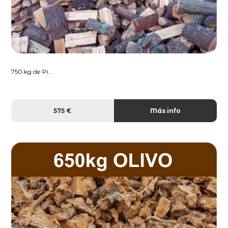
750 kg de Pi...
575 €
Más info