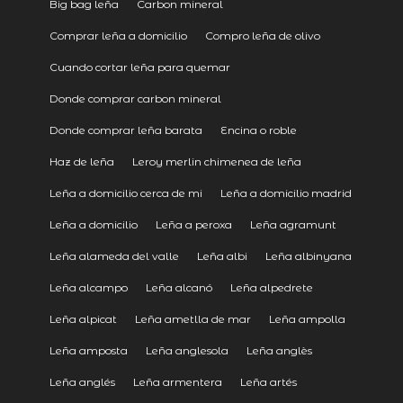
Big bag leña
Carbon mineral
Comprar leña a domicilio
Compro leña de olivo
Cuando cortar leña para quemar
Donde comprar carbon mineral
Donde comprar leña barata
Encina o roble
Haz de leña
Leroy merlin chimenea de leña
Leña a domicilio cerca de mi
Leña a domicilio madrid
Leña a domicilio
Leña a peroxa
Leña agramunt
Leña alameda del valle
Leña albi
Leña albinyana
Leña alcampo
Leña alcanó
Leña alpedrete
Leña alpicat
Leña ametlla de mar
Leña ampolla
Leña amposta
Leña anglesola
Leña anglès
Leña anglés
Leña armentera
Leña artés