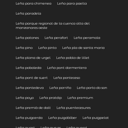
Leña para chimenea
Leña para paella
Leña paradela
Leña parque regional de la cuenca alta del
manzanares oeste
Leña patones
Leña perafort
Leña peramola
Leña pino
Leña pinto
Leña pla de santa maria
Leña plana de urgel
Leña pobla de lillet
Leña poboleda
Leña pont darmentera
Leña pont de suert
Leña ponteceso
Leña pontedeva
Leña porriño
Leña porto do son
Leña poyo
Leña pratdip
Leña premium
Leña premià de dalt
Leña puentecesures
Leña puigcerda
Leña puigdàlber
Leña puigpelat
Leña quart
Leña que es
Leña querol