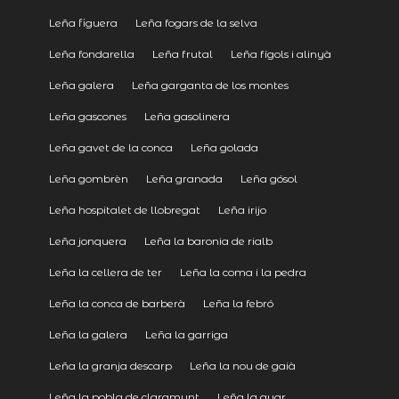
Leña figuera
Leña fogars de la selva
Leña fondarella
Leña frutal
Leña fígols i alinyà
Leña galera
Leña garganta de los montes
Leña gascones
Leña gasolinera
Leña gavet de la conca
Leña golada
Leña gombrèn
Leña granada
Leña gósol
Leña hospitalet de llobregat
Leña irijo
Leña jonquera
Leña la baronia de rialb
Leña la cellera de ter
Leña la coma i la pedra
Leña la conca de barberà
Leña la febró
Leña la galera
Leña la garriga
Leña la granja descarp
Leña la nou de gaià
Leña la pobla de claramunt
Leña la quar