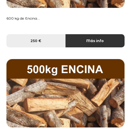
600 kg de Encina...
250 €
Más info