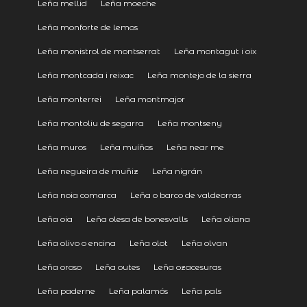
Leña mellid
Leña moeche
Leña monforte de lemos
Leña monistrol de montserrat
Leña montagut i oix
Leña montcada i reixac
Leña montejo de la sierra
Leña monterrei
Leña montmajor
Leña montoliu de segarra
Leña montseny
Leña muros
Leña muíños
Leña near me
Leña negueira de muñiz
Leña nigrán
Leña noia comarca
Leña o barco de valdeorras
Leña oia
Leña olesa de bonesvalls
Leña oliana
Leña olivo o encina
Leña olot
Leña olvan
Leña oroso
Leña outes
Leña ozacesuras
Leña paderne
Leña palamós
Leña pals