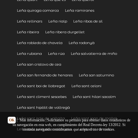
Leña quiroga comarca
Leña ramiranes
Leña rellinars
Leña rialp
Leña ribas de sil
Leña ribeira
Leña ribera durgellet
Leña robledo de chavela
Leña rodonyà
Leña rubiana
Leña rúa
Leña salvatierra de miño
Leña san cristovo de cea
Leña san fernando de henares
Leña san saturnino
Leña sant boi de llobregat
Leña sant celoni
Leña sant climent sescebes
Leña sant hilari sacalm
Leña sant hipòlit de voltregà
Leña sant iscle de vallalta
Leña sant joan de mollet
OK
|
Más información
| Solicitamos su permiso para obtener datos estadísticos de
su navegación en esta web, en cumplimiento del Real Decreto-ley 13/2012. Si
Leña sant julià de cerdanyola
Leña sant ramon
continúa navegando consideramos que acepta el uso de cookies.