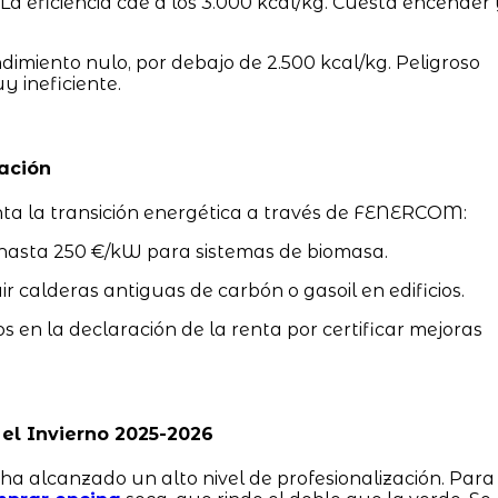
La eficiencia cae a los 3.000 kcal/kg. Cuesta encender
.
imiento nulo, por debajo de 2.500 kcal/kg. Peligroso
 ineficiente.
ación
a la transición energética a través de FENERCOM:
asta 250 €/kW para sistemas de biomasa.
r calderas antiguas de carbón o gasoil en edificios.
s en la declaración de la renta por certificar mejoras
el Invierno 2025-2026
ha alcanzado un alto nivel de profesionalización. Para