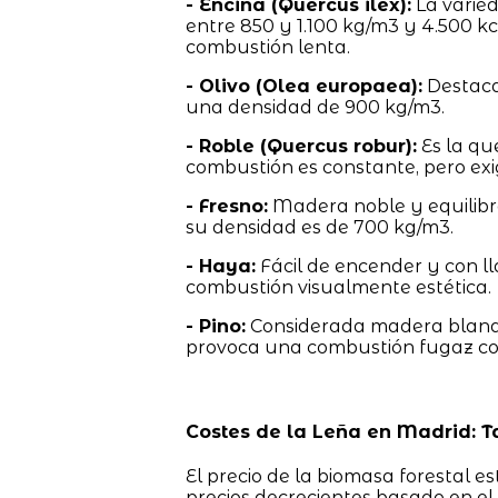
- Encina (Quercus ilex):
La varie
entre 850 y 1.100 kg/m3 y 4.500 
combustión lenta.
- Olivo (Olea europaea):
Destaca
una densidad de 900 kg/m3.
- Roble (Quercus robur):
Es la qu
combustión es constante, pero ex
- Fresno:
Madera noble y equilibra
su densidad es de 700 kg/m3.
- Haya:
Fácil de encender y con l
combustión visualmente estética.
- Pino:
Considerada madera blanda 
provoca una combustión fugaz c
Costes de la Leña en Madrid: T
El precio de la biomasa forestal e
precios decrecientes basado en el t