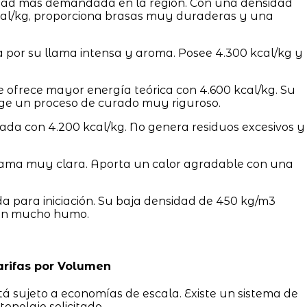
dad más demandada en la región. Con una densidad
kcal/kg, proporciona brasas muy duraderas y una
 por su llama intensa y aroma. Posee 4.300 kcal/kg y
e ofrece mayor energía teórica con 4.600 kcal/kg. Su
ige un proceso de curado muy riguroso.
da con 4.200 kcal/kg. No genera residuos excesivos y
lama muy clara. Aporta un calor agradable con una
para iniciación. Su baja densidad de 450 kg/m3
on mucho humo.
arifas por Volumen
stá sujeto a economías de escala. Existe un sistema de
onelaje solicitado.