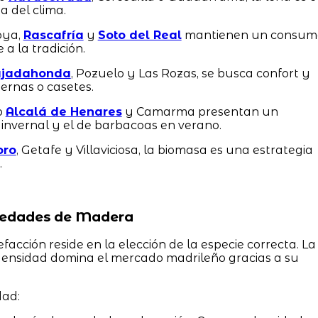
a del clima.
oya,
Rascafría
y
Soto del Real
mantienen un consum
a la tradición.
jadahonda
, Pozuelo y Las Rozas, se busca confort y
rnas o casetes.
o
Alcalá de Henares
y Camarma presentan un
invernal y el de barbacoas en verano.
oro
, Getafe y Villaviciosa, la biomasa es una estrategia
.
riedades de Madera
efacción reside en la elección de la especie correcta. La
densidad domina el mercado madrileño gracias a su
dad: