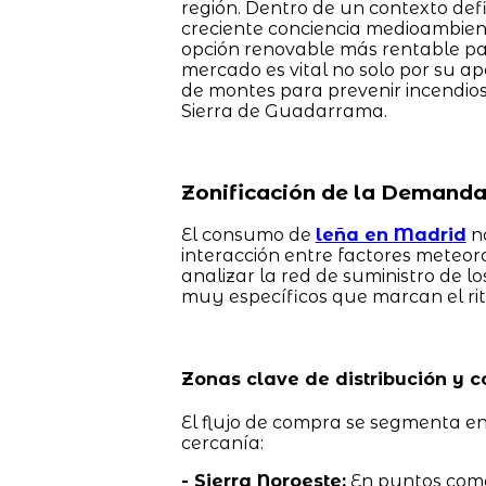
región. Dentro de un contexto defin
creciente conciencia medioambient
opción renovable más rentable par
mercado es vital no solo por su ap
de montes para prevenir incendios
Sierra de Guadarrama.
Zonificación de la Demanda
El consumo de
leña en Madrid
no
interacción entre factores meteorol
analizar la red de suministro de 
muy específicos que marcan el ri
Zonas clave de distribución y 
El flujo de compra se segmenta en 
cercanía:
- Sierra Noroeste:
En puntos co