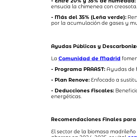
- Entre 20% y 35% de humedad:
ensucia la chimenea con creosota
- Más del 35% (Leña verde):
Rend
por la acumulación de gases y muy
Ayudas Públicas y Descarboniz
La
Comunidad de Madrid
foment
- Programa PRAAST:
Ayudas de h
- Plan Renove:
Enfocado a sustitui
- Deducciones Fiscales:
Beneficio
energéticas.
Recomendaciones Finales para 
El sector de la biomasa madrileño 