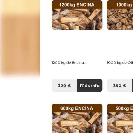
1200 kg de Encina...
1000 kg de Oliv
320 €
Más info
390 €