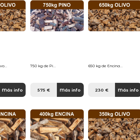
o...
750 kg de Pi...
650 kg de Encina...
Más info
575 €
Más info
230 €
Más info