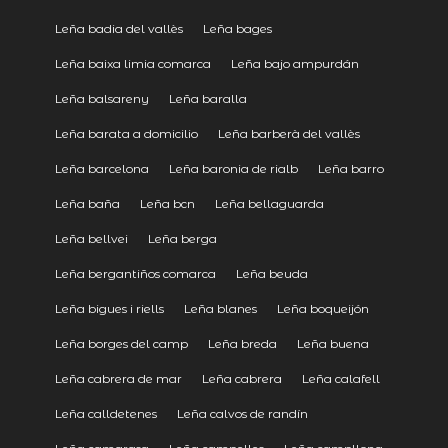
Leña badia del vallès
Leña bages
Leña baixa limia comarca
Leña bajo ampurdán
Leña balsareny
Leña baralla
Leña barata a domicilio
Leña barberà del vallès
Leña barcelona
Leña baronia de rialb
Leña barro
Leña baña
Leña bcn
Leña bellaguarda
Leña bellvei
Leña berga
Leña bergantiños comarca
Leña beuda
Leña bigues i riells
Leña blanes
Leña boqueijón
Leña borges del camp
Leña breda
Leña buena
Leña cabrera de mar
Leña cabrera
Leña calafell
Leña calldetenes
Leña calvos de randín