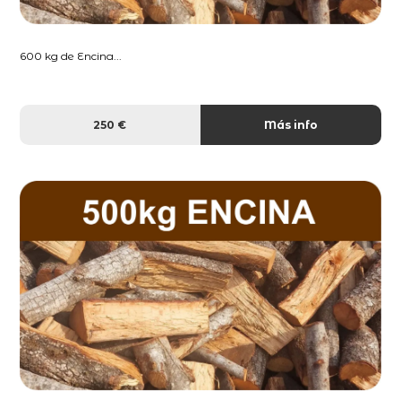
600 kg de Encina...
250 €
Más info