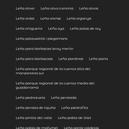
Leña oliver
Leña olivo o encina
Leña olivos
Leña ordal
Leña orense
Leña organyà
Leña ortigueira
Leña oya
Leña palas de rey
Leña palausolità i plegamans
Leña para barbacoa leroy merlin
Leña para barbacoas
Leña pardinas
Leña parla
Leña parque regional de la cuenca alta del
manzanares sur
Leña parque regional de la cuenca media del
guadarrama
Leña pedrezuela
Leña peralada
Leña perales de tajuña
Leña piedrafita
Leña pinilla del valle
Leña pobla de lillet
Leña pobla de mafumet
Leña ponte caldelas