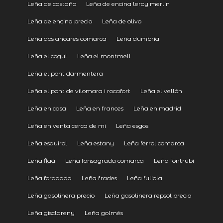
Leña de castaño
Leña de encina leroy merlin
Leña de encina precio
Leña de olivo
Leña dos ancares comarca
Leña dumbría
Leña el cogul
Leña el montmell
Leña el pont darmentera
Leña el pont de vilomara i rocafort
Leña el vellón
Leña en casa
Leña en frances
Leña en madrid
Leña en venta cerca de mi
Leña esgos
Leña esquirol
Leña estany
Leña ferrol comarca
Leña flaà
Leña fonsagrada comarca
Leña fontrubí
Leña foradada
Leña frades
Leña fuliola
Leña gasolinera precio
Leña gasolinera repsol precio
Leña gisclareny
Leña golmés