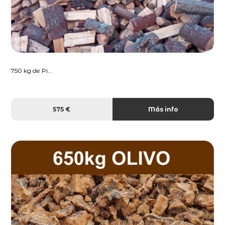
750 kg de Pi...
575 €
Más info