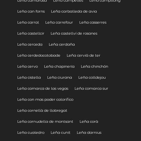
Leña camarasa
Leña campelles
Leña campllong
Leña can forns
Leña carballeda de avia
Leña carral
Leña carrefour
Leña casserres
Leña castellcir
Leña castellví de rosanes
Leña cerceda
Leña cerdaña
Leña cerdedocotobade
Leña cervià de ter
Leña cervo
Leña chapinería
Leña chinchón
Leña cistella
Leña ciurana
Leña colldejou
Leña comarca de las vegas
Leña comarca sur
Leña con mas poder calorifico
Leña cornellà de llobregat
Leña cornudella de montsant
Leña corà
Leña cualedro
Leña cunit
Leña darnius