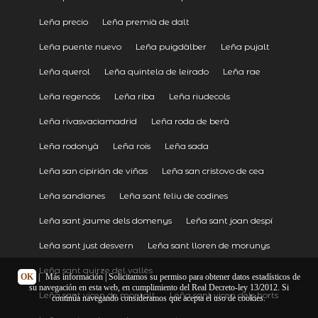
Leña precio
Leña premià de dalt
Leña puente nuevo
Leña puigdàlber
Leña pujalt
Leña querol
Leña quintela de leirado
Leña rae
Leña regencós
Leña riba
Leña riudecols
Leña rivasvaciamadrid
Leña roda de berà
Leña rodonyà
Leña rois
Leña sada
Leña san cipirián de viñas
Leña san cristovo de cea
Leña sandianes
Leña sant feliu de codines
Leña sant jaume dels domenys
Leña sant joan despí
Leña sant just desvern
Leña sant lloren de morunys
Leña sant quirze del vallès
OK
|
Más información
| Solicitamos su permiso para obtener datos estadísticos de
su navegación en esta web, en cumplimiento del Real Decreto-ley 13/2012. Si
Leña sant vicen de montalt
Leña sant vicen dels horts
continúa navegando consideramos que acepta el uso de cookies.