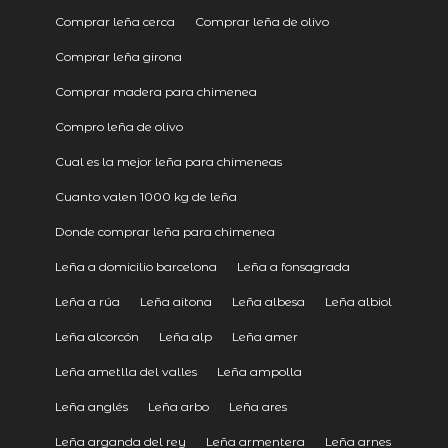
Comprar leña cerca
Comprar leña de olivo
Comprar leña girona
Comprar madera para chimenea
Compro leña de olivo
Cual es la mejor leña para chimeneas
Cuanto valen 1000 kg de leña
Donde comprar leña para chimenea
Leña a domicilio barcelona
Leña a fonsagrada
Leña a rúa
Leña aitona
Leña albesa
Leña albiol
Leña alcorcón
Leña alp
Leña amer
Leña ametlla del valles
Leña ampolla
Leña anglés
Leña arbo
Leña ares
Leña arganda del rey
Leña armentera
Leña arnes