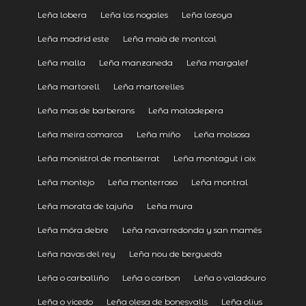
Leña lobera
Leña los nogales
Leña lozoya
Leña madrid este
Leña maià de montcal
Leña malla
Leña manzaneda
Leña margalef
Leña martorell
Leña martorelles
Leña mas de barberans
Leña matadepera
Leña meira comarca
Leña miño
Leña molsosa
Leña monistrol de montserrat
Leña montagut i oix
Leña montejo
Leña monterroso
Leña montral
Leña morata de tajuña
Leña mura
Leña móra debre
Leña navarredonda y san mamés
Leña navas del rey
Leña nou de berguedà
Leña o carballiño
Leña o carbon
Leña o valadouro
Leña o vicedo
Leña olesa de bonesvalls
Leña olius