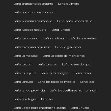
Leña granyena de segarra
Leña guimerà
Leña hospitalet de llobregat
Leña humanes de madrid
Leña isona i conca dellà
Leña ivars de noguera
Leña juneda
Leña la acebeda
Leña la aldea
Leña la armentera
Leña la coruña provincia
Leña la garrocha
Leña la molsosa
Leña la pobla de montornès
Leña la quar
Leña la selva
Leña la seu durgell
Leña la teijeira
Leña lalta ribagora
Leña lama
Leña larouco
Leña las rozas de madrid
Leña laxe
Leña lerida provincia
Leña les avellanes i santa linya
Leña les oluges
Leña les
Leña ligera para encender el fuego
Leña linyola