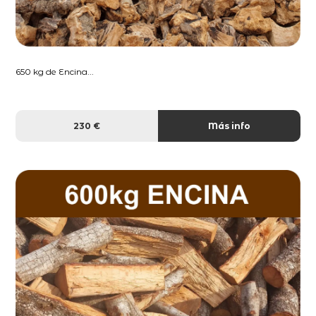
650 kg de Encina...
230 €
Más info