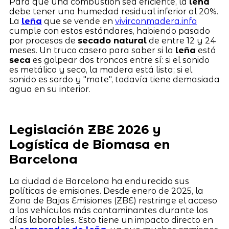
Para que una combustión sea eficiente, la
leña
debe tener una humedad residual inferior al 20%.
La
leña
que se vende en
vivirconmadera.info
cumple con estos estándares, habiendo pasado
por procesos de
secado natural
de entre 12 y 24
meses. Un truco casero para saber si la
leña
está
seca
es golpear dos troncos entre sí: si el sonido
es metálico y seco, la madera está lista; si el
sonido es sordo y "mate", todavía tiene demasiada
agua en su interior.
Legislación ZBE 2026 y
Logística de Biomasa en
Barcelona
La ciudad de Barcelona ha endurecido sus
políticas de emisiones. Desde enero de 2025, la
Zona de Bajas Emisiones (ZBE) restringe el acceso
a los vehículos más contaminantes durante los
días laborables. Esto tiene un impacto directo en