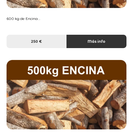
600 kg de Encina...
250 €
Más info