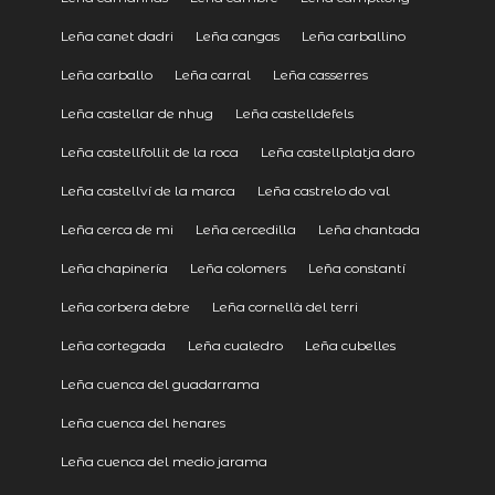
Leña canet dadri
Leña cangas
Leña carballino
Leña carballo
Leña carral
Leña casserres
Leña castellar de nhug
Leña castelldefels
Leña castellfollit de la roca
Leña castellplatja daro
Leña castellví de la marca
Leña castrelo do val
Leña cerca de mi
Leña cercedilla
Leña chantada
Leña chapinería
Leña colomers
Leña constantí
Leña corbera debre
Leña cornellà del terri
Leña cortegada
Leña cualedro
Leña cubelles
Leña cuenca del guadarrama
Leña cuenca del henares
Leña cuenca del medio jarama