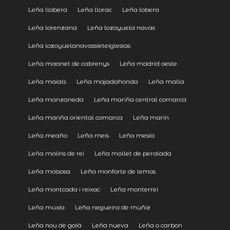
Leña llobera
Leña llorac
Leña lobera
Leña lorenzana
Leña lozoyuela navas
Leña lozoyuelanavassieteiglesias
Leña maanet de cabrenys
Leña madrid oeste
Leña maials
Leña majadahonda
Leña malla
Leña manzaneda
Leña mariña central comarca
Leña mariña oriental comarca
Leña marín
Leña meaño
Leña meis
Leña mesía
Leña molins de rei
Leña mollet de peralada
Leña molsosa
Leña monforte de lemos
Leña montcada i reixac
Leña monterrei
Leña muxía
Leña negueira de muñiz
Leña nou de gaià
Leña nueva
Leña o carbon