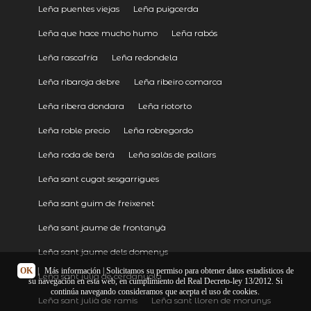
Leña puentes viejas
Leña puigcerda
Leña que hace mucho humo
Leña rabós
Leña rascafría
Leña redondela
Leña ribaroja debre
Leña ribeiro comarca
Leña ribera dondara
Leña riotorto
Leña roble precio
Leña robregordo
Leña roda de berà
Leña salàs de pallars
Leña sant cugat sesgarrigues
Leña sant guim de freixenet
Leña sant jaume de frontanyà
Leña sant jaume dels domenys
OK
|
Más información
| Solicitamos su permiso para obtener datos estadísticos de
Leña sant julià de cerdanyola
su navegación en esta web, en cumplimiento del Real Decreto-ley 13/2012. Si
continúa navegando consideramos que acepta el uso de cookies.
Leña sant julià de ramis
Leña sant lloren de morunys