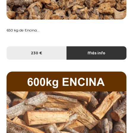
650 kg de Encina...
230 €
Más info