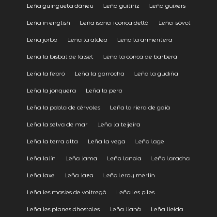
Leña guingueta dàneu
Leña guitiriz
Leña guixers
Leña in english
Leña isona i conca dellà
Leña isòvol
Leña jorba
Leña la aldea
Leña la armentera
Leña la bisbal de falset
Leña la conca de barberà
Leña la febró
Leña la garrocha
Leña la gudiña
Leña la jonquera
Leña la pera
Leña la pobla de cérvoles
Leña la riera de gaià
Leña la selva de mar
Leña la teijeira
Leña la terra alta
Leña la vega
Leña lage
Leña lalín
Leña lama
Leña lanoia
Leña laracha
Leña laxe
Leña laza
Leña leroy merlin
Leña les masies de voltregà
Leña les piles
Leña les planes dhostoles
Leña llanà
Leña lleida