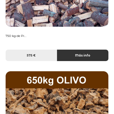
750 kg de Pi...
575 €
Más info