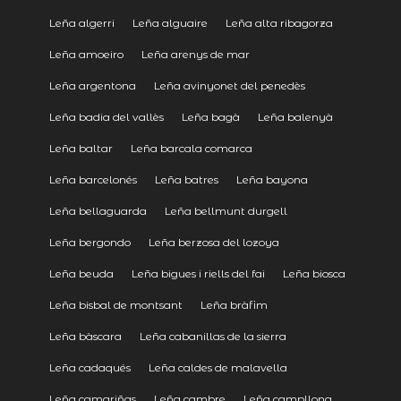
Leña algerri
Leña alguaire
Leña alta ribagorza
Leña amoeiro
Leña arenys de mar
Leña argentona
Leña avinyonet del penedès
Leña badia del vallès
Leña bagà
Leña balenyà
Leña baltar
Leña barcala comarca
Leña barcelonés
Leña batres
Leña bayona
Leña bellaguarda
Leña bellmunt durgell
Leña bergondo
Leña berzosa del lozoya
Leña beuda
Leña bigues i riells del fai
Leña biosca
Leña bisbal de montsant
Leña bràfim
Leña bàscara
Leña cabanillas de la sierra
Leña cadaqués
Leña caldes de malavella
Leña camariñas
Leña cambre
Leña campllong