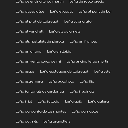
Leña de encina leroy merlin
Leña de roble precio
Leña duesaigües
Leña el cogul
Leña el pont de bar
Leña el prat de llobregat
Leña el priorato
Leña el vendrell
Leña els guiamets
Leña els hostalets de pierola
Leña en frances
Leña en girona
Leña en lleida
Leña en venta cerca de mi
Leña encina leroy merlin
Leña esgos
Leña esplugues de llobregat
Leña este
Leña estremera
Leña eucalipto
Leña flix
Leña fontanals de cerdanya
Leña freginals
Leña friol
Leña fulleda
Leña gaià
Leña galera
Leña garganta de los montes
Leña garrigoles
Leña golmés
Leña granollers