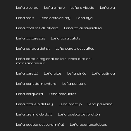
Leña o corgo
Leña o incio
Leña o vicedo
Leña oia
Leña ordis
Leña otero de rey
Leña oya
Leña paderne de allariz
Leña palausaverdera
Leña pallaresoss
Leña para calots
Leña parada del sil
Leña parets del vallès
Leña parque regional de la cuenca alta del
manzanares sur
Leña perelló
Leña piles
Leña pinós
Leña polinya
Leña pont darmentera
Leña pontons
Leña porqueira
Leña porqueres
Leña pozuelo del rey
Leña pratdip
Leña preixana
Leña premià de dalt
Leña puebla del brollón
Leña puebla del caramiñal
Leña puentecaldelas