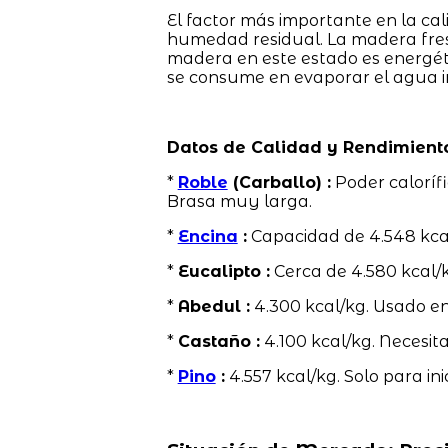
El factor más importante en la cal
humedad residual. La madera fre
madera en este estado es energéti
se consume en evaporar el agua in
Datos de Calidad y Rendimient
*
Roble
(Carballo) :
Poder calorífi
Brasa muy larga.
*
Encina
:
Capacidad de 4.548 kcal
*
Eucalipto :
Cerca de 4.580 kcal/k
*
Abedul :
4.300 kcal/kg. Usado en
*
Castaño :
4.100 kcal/kg. Necesit
*
Pino
:
4.557 kcal/kg. Solo para ini