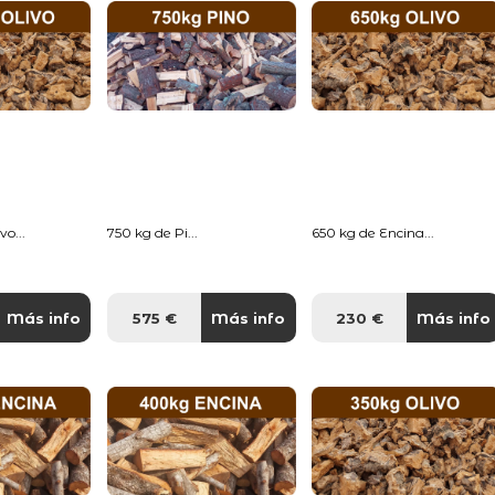
o...
750 kg de Pi...
650 kg de Encina...
Más info
575 €
Más info
230 €
Más info