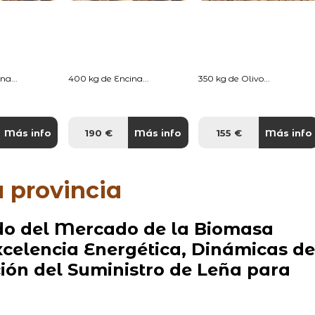
na...
400 kg de Encina...
350 kg de Olivo...
Más info
190 €
Más info
155 €
Más info
 provincia
do del Mercado de la Biomasa
Excelencia Energética, Dinámicas de
ón del Suministro de Leña para