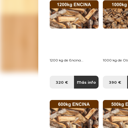
1200 kg de Encina...
1000 kg de Oliv
320 €
Más info
390 €