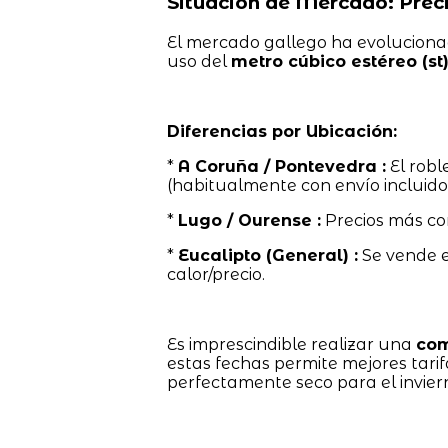
Situación de Mercado: Preci
El mercado gallego ha evolucionado
uso del
metro cúbico estéreo (st
Diferencias por Ubicación:
*
A Coruña / Pontevedra :
El robl
(habitualmente con envío incluido
*
Lugo / Ourense :
Precios más co
*
Eucalipto (General) :
Se vende 
calor/precio.
Es imprescindible realizar una
com
estas fechas permite mejores tari
perfectamente seco para el invier