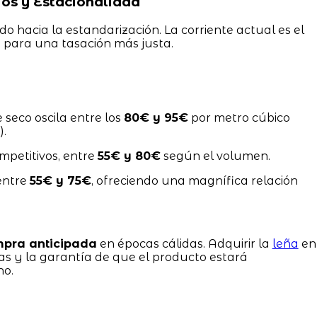
os y Estacionalidad
 hacia la estandarización. La corriente actual es el
)
para una tasación más justa.
e seco oscila entre los
80€ y 95€
por metro cúbico
).
mpetitivos, entre
55€ y 80€
según el volumen.
entre
55€ y 75€
, ofreciendo una magnífica relación
pra anticipada
en épocas cálidas. Adquirir la
leña
en
fas y la garantía de que el producto estará
no.