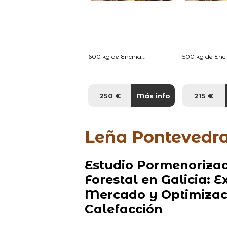
600 kg de Encina...
500 kg de Enci
250 €
Más info
215 €
Leña Pontevedra
Estudio Pormenoriza
Forestal en Galicia: 
Mercado y Optimizaci
Calefacción