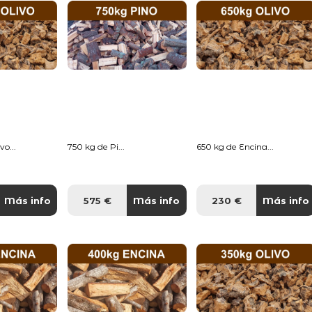
o...
750 kg de Pi...
650 kg de Encina...
Más info
575 €
Más info
230 €
Más info