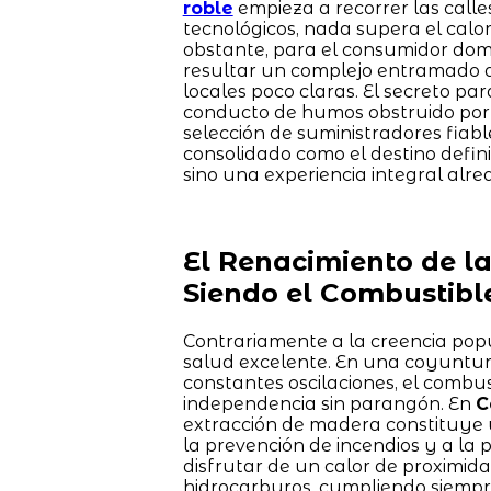
roble
empieza a recorrer las calle
tecnológicos, nada supera el cal
obstante, para el consumidor domé
resultar un complejo entramado de
locales poco claras. El secreto pa
conducto de humos obstruido por r
selección de suministradores fiabl
consolidado como el destino defin
sino una experiencia integral alr
El Renacimiento de l
Siendo el Combustibl
Contrariamente a la creencia popu
salud excelente. En una coyuntura
constantes oscilaciones, el combu
independencia sin parangón. En
C
extracción de madera constituye u
la prevención de incendios y a la p
disfrutar de un calor de proximida
hidrocarburos, cumpliendo siempre 