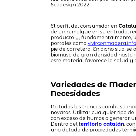
Ecodesign 2022.
El perfil del consumidor en
Catal
de un remolque en su entrada; req
producto y, fundamentalmente, la 
portales como
vivirconmadera.inf
pie de carretera. En dicho sitio, s
biomasa de gran densidad hasta m
este material favorece la salud y e
Variedades de Madera
Necesidades
No todos los troncos combustionan 
novatos. Utilizar cualquier tipo d
con exceso de humos o generar un 
Dentro del
territorio catalán
, co
una dotada de propiedades térmic