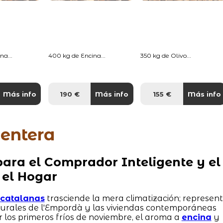
na...
400 kg de Encina...
350 kg de Olivo...
Más info
190 €
Más info
155 €
Más info
entera
ara el Comprador Inteligente y el
 el Hogar
s catalanas
trasciende la mera climatización; represen
 rurales de l'Empordà y las viviendas contemporáneas
r los primeros fríos de noviembre, el aroma a
encina
y