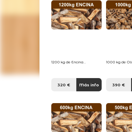
1200 kg de Encina...
1000 kg de Oliv
320 €
Más info
390 €