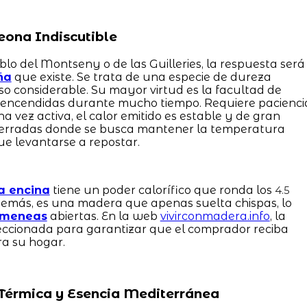
eona Indiscutible
lo del Montseny o de las Guilleries, la respuesta será
ña
que existe. Se trata de una especie de dureza
so considerable. Su mayor virtud es la facultad de
encendidas durante mucho tiempo. Requiere pacienci
a vez activa, el calor emitido es estable y de gran
s cerradas donde se busca mantener la temperatura
ue levantarse a repostar.
a encina
tiene un poder calorífico que ronda los
4.5
emás, es una madera que apenas suelta chispas, lo
imeneas
abiertas. En la web
vivirconmadera.info
, la
eleccionada para garantizar que el comprador reciba
ra su hogar.
a Térmica y Esencia Mediterránea