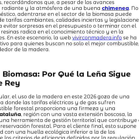
s, recordándonos que, a pesar de los avances
or radiante y la atmósfera de una buena
chimenea
. No
stico, adentrarse en el sector de la biomasa puede
 tarifas cambiantes, calidades inciertas y legislacione
ra evitar sorpresas en el presupuesto o terminar con el
esinas radica en el conocimiento técnico y en la
es. En este escenario, la web
vivirconmadera.info
se ha
itivo para quienes buscan no solo el mejor combustible
ededor de la madera.
a Biomasa: Por Qué la Leña Sigue
e Rey
lar, el uso de la madera en este 2026 goza de una
 donde las tarifas eléctricas y de gas sufren
stible forestal proporciona una firmeza y una
ataluña
, región con una vasta extensión boscosa, la
na herramienta de gestión territorial que contribuye
reservación forestal. Para el cliente final, esto supone
d con una huella ecológica inferior a la de los
los criterios de eficiencia definidos por la regulación