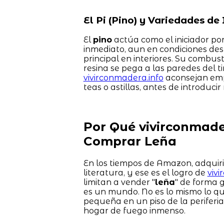
El Pi (Pino) y Variedades de 
El
pino
actúa como el iniciador por
inmediato, aun en condiciones des
principal en interiores. Su comb
resina se pega a las paredes del t
vivirconmadera.info
aconsejan emp
teas o astillas, antes de introdu
Por Qué vivirconmader
Comprar Leña
En los tiempos de Amazon, adquir
literatura, y ese es el logro de
viv
limitan a vender "
leña
" de forma 
es un mundo. No es lo mismo lo qu
pequeña en un piso de la periferi
hogar de fuego inmenso.