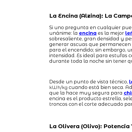
La Encina (Alzina): La Camp
Si uno pregunta en cualquier pueb
unánime: la
encina
es la mejor
le
sobresaliente, gran densidad y pe
generar ascuas que permanecen 
para el encendido; sin embargo, un
intensidad. Es ideal para estufa
durante toda la noche sin tener q
Desde un punto de vista técnico,
l
cuando está bien seca. Ad
kWh/kg
que la hace muy segura para
ch
encina es el producto estrella, s
troncos con el corte adecuado pa
La Olivera (Olivo): Potenci