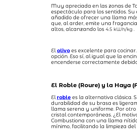
Muy apreciada en las zonas de Tar
espectáculo para los sentidos. Su 
añadido de ofrecer una llama más b
que, al arder, emite una fragancia
altos, alcanzando los
.
4.5 kWh/kg
El
olivo
es excelente para cocinar.
opción. Eso sí, al igual que la enc
encenderse correctamente debido 
El Roble (Roure) y la Haya (F
El
roble
es la alternativa clásica.
durabilidad de su brasa es liger
llama serena y uniforme. Por otro 
cristal contemporáneas. ¿El motiv
Combustiona con una llama nítida,
mínimo, facilitando la limpieza del