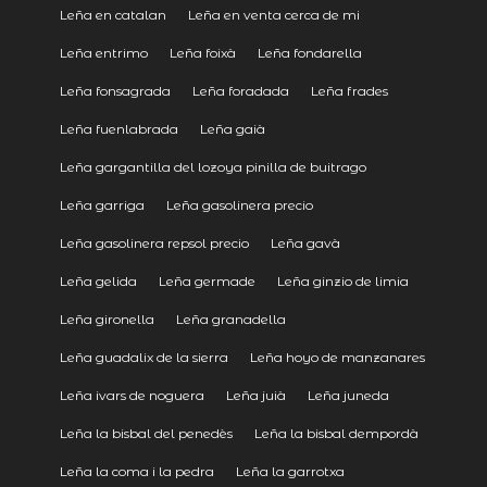
Leña en catalan
Leña en venta cerca de mi
Leña entrimo
Leña foixà
Leña fondarella
Leña fonsagrada
Leña foradada
Leña frades
Leña fuenlabrada
Leña gaià
Leña gargantilla del lozoya pinilla de buitrago
Leña garriga
Leña gasolinera precio
Leña gasolinera repsol precio
Leña gavà
Leña gelida
Leña germade
Leña ginzio de limia
Leña gironella
Leña granadella
Leña guadalix de la sierra
Leña hoyo de manzanares
Leña ivars de noguera
Leña juià
Leña juneda
Leña la bisbal del penedès
Leña la bisbal dempordà
Leña la coma i la pedra
Leña la garrotxa