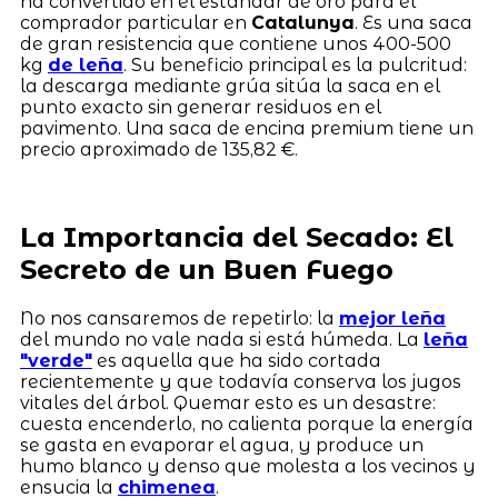
ha convertido en el estándar de oro para el
comprador particular en
Catalunya
. Es una saca
de gran resistencia que contiene unos 400-500
kg
de leña
. Su beneficio principal es la pulcritud:
la descarga mediante grúa sitúa la saca en el
punto exacto sin generar residuos en el
pavimento. Una saca de encina premium tiene un
precio aproximado de 135,82 €.
La Importancia del Secado: El
Secreto de un Buen Fuego
No nos cansaremos de repetirlo: la
mejor leña
del mundo no vale nada si está húmeda. La
leña
"verde"
es aquella que ha sido cortada
recientemente y que todavía conserva los jugos
vitales del árbol. Quemar esto es un desastre:
cuesta encenderlo, no calienta porque la energía
se gasta en evaporar el agua, y produce un
humo blanco y denso que molesta a los vecinos y
ensucia la
chimenea
.