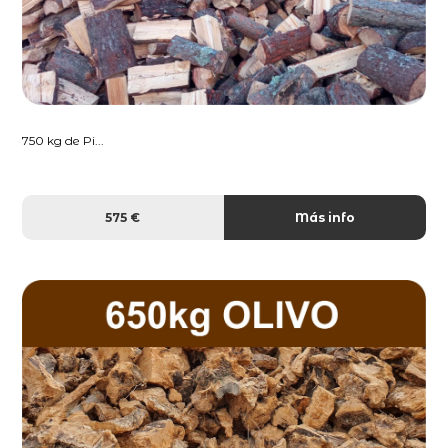
750 kg de Pi...
575 €
Más info