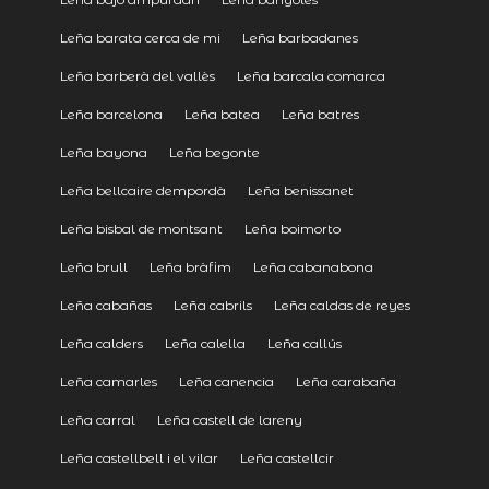
Leña barata cerca de mi
Leña barbadanes
Leña barberà del vallès
Leña barcala comarca
Leña barcelona
Leña batea
Leña batres
Leña bayona
Leña begonte
Leña bellcaire dempordà
Leña benissanet
Leña bisbal de montsant
Leña boimorto
Leña brull
Leña bràfim
Leña cabanabona
Leña cabañas
Leña cabrils
Leña caldas de reyes
Leña calders
Leña calella
Leña callús
Leña camarles
Leña canencia
Leña carabaña
Leña carral
Leña castell de lareny
Leña castellbell i el vilar
Leña castellcir