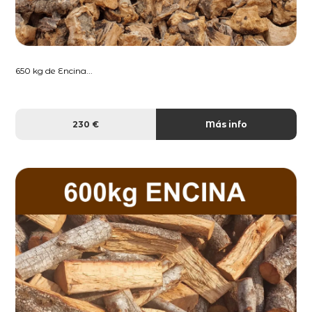
650 kg de Encina...
230 €
Más info