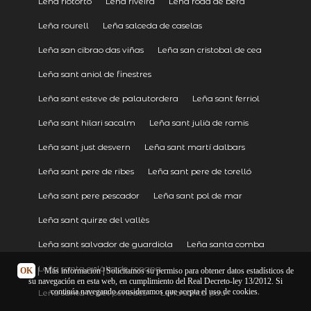
Leña riotorto
Leña riveira
Leña roda de berà
Leña rourell
Leña salceda de caselas
Leña san cibrao das viñas
Leña san cristobal de cea
Leña sant aniol de finestres
Leña sant esteve de palautordera
Leña sant ferriol
Leña sant hilari sacalm
Leña sant julià de ramis
Leña sant just desvern
Leña sant martí dalbars
Leña sant pere de ribes
Leña sant pere de torelló
Leña sant pere pescador
Leña sant pol de mar
Leña sant quirze del vallès
Leña sant salvador de guardiola
Leña santa comba
Leña santa eulàlia de ronana
OK
|
Más información
| Solicitamos su permiso para obtener datos estadísticos de
su navegación en esta web, en cumplimiento del Real Decreto-ley 13/2012. Si
continúa navegando consideramos que acepta el uso de cookies.
Leña santa fe del penedès
Leña santa pau