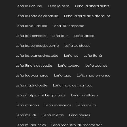
Leña la llacuna
Leña la pera
Leña la ribera debre
Leña la torre de cabdella
Leña la torre de claramunt
Leña la vall de boí
Leña lalt empordà
Leña lalt penedès
Leña lalín
Leña laroco
Leña les borges del camp
Leña les oluges
Leña les planes dhostoles
Leña les
Leña llanà
Leña llinars del vallès
Leña llobera
Leña loeches
Leña lugo comarca
Leña lugo
Leña madremanya
Leña madrid oeste
Leña maià de montcal
Leña malpica de bergantiños
Leña maslloren
Leña masnou
Leña massanas
Leña meira
Leña melide
Leña mieras
Leña mieres
Leña milanuncios
Leña monistrol de montserrat