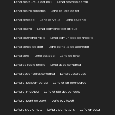
Leña castellfollit del boix
Leña castrelo do val
Leña castro caldelas
Leña cellera de ter
Leña cerceda
Leña cervelló
Leña ciurana
Leña colera
Leña colmenar del arroyo
Leña colmenar viejo
Leña comunidad de madrid
Leña conca de dalt
Leña cornellà de llobregat
Leña corà
Leña coslada
Leña de pino
Leña de roble precio
Leña deza comarca
Leña dos ancares comarca
Leña duesaigües
Leña el baix empordà
Leña el far dempordà
Leña el masnou
Leña el pla del penedès
Leña el pont de suert
Leña el vilosell
Leña els guiamets
Leña els omellons
Leña en casa