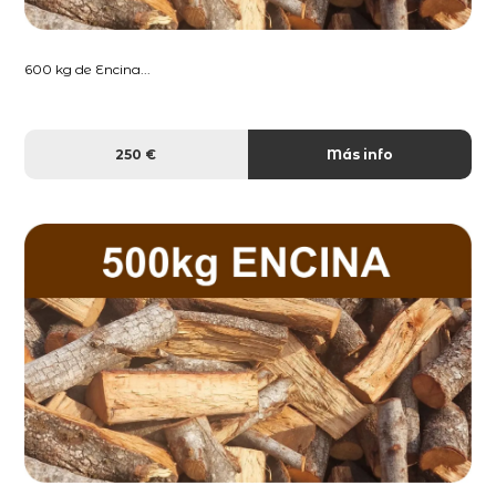
600 kg de Encina...
250 €
Más info