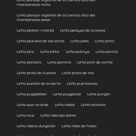
manzanares norte
Leña parque regional de la cuenca alta del
manzanares oeste
Leña pedret i marzà
Leña pelayos de la presa
Leña pezuela de las torres
Leña piles
Leña pinto
Leña pira
Leña piñor
Leña polinya
Leña pontils
Leña pontons
Leña porrera
Leña prat de comte
Leña prats de lluanès
Leña prats de reis
Leña puebla de la sierra
Leña puenteceso
Leña puigdàlber
Leña puigpelat
Leña pungín
Leña que no arde
Leña rabós
Leña rellinars
Leña reus
Leña ribaroja debre
Leña ribera durgellet
Leña ribes de freser