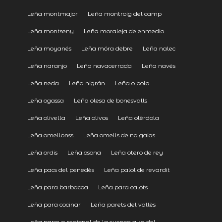
Leña montmajor
Leña montroig del camp
Leña montseny
Leña moraleja de enmedio
Leña moyanés
Leña móra debre
Leña nalec
Leña naranjo
Leña navacerrada
Leña navés
Leña neda
Leña nigrán
Leña o bolo
Leña ogassa
Leña olesa de bonesvalls
Leña olivella
Leña olivos
Leña olèrdola
Leña omellonss
Leña omells de na gaias
Leña ordis
Leña osona
Leña otero de rey
Leña pacs del penedès
Leña palol de revardit
Leña para barbacoa
Leña para calots
Leña para cocinar
Leña parets del vallès
Leña parque regional de la cuenca alta del