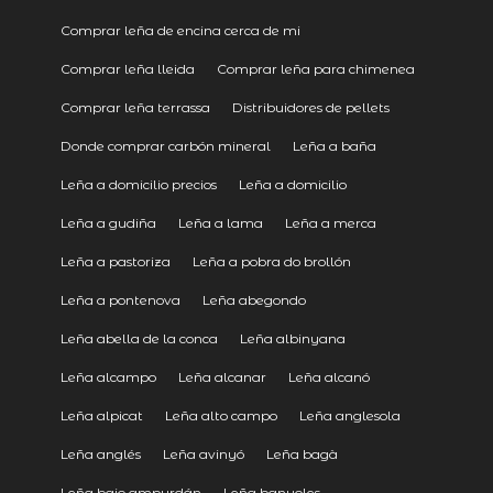
Comprar leña de encina cerca de mi
Comprar leña lleida
Comprar leña para chimenea
Comprar leña terrassa
Distribuidores de pellets
Donde comprar carbón mineral
Leña a baña
Leña a domicilio precios
Leña a domicilio
Leña a gudiña
Leña a lama
Leña a merca
Leña a pastoriza
Leña a pobra do brollón
Leña a pontenova
Leña abegondo
Leña abella de la conca
Leña albinyana
Leña alcampo
Leña alcanar
Leña alcanó
Leña alpicat
Leña alto campo
Leña anglesola
Leña anglés
Leña avinyó
Leña bagà
Leña bajo ampurdán
Leña banyoles