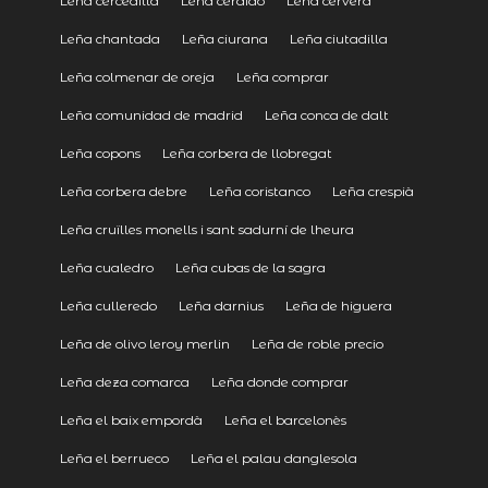
Leña cercedilla
Leña cerdido
Leña cervera
Leña chantada
Leña ciurana
Leña ciutadilla
Leña colmenar de oreja
Leña comprar
Leña comunidad de madrid
Leña conca de dalt
Leña copons
Leña corbera de llobregat
Leña corbera debre
Leña coristanco
Leña crespià
Leña cruïlles monells i sant sadurní de lheura
Leña cualedro
Leña cubas de la sagra
Leña culleredo
Leña darnius
Leña de higuera
Leña de olivo leroy merlin
Leña de roble precio
Leña deza comarca
Leña donde comprar
Leña el baix empordà
Leña el barcelonès
Leña el berrueco
Leña el palau danglesola