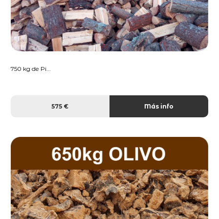
750 kg de Pi...
575 €
Más info