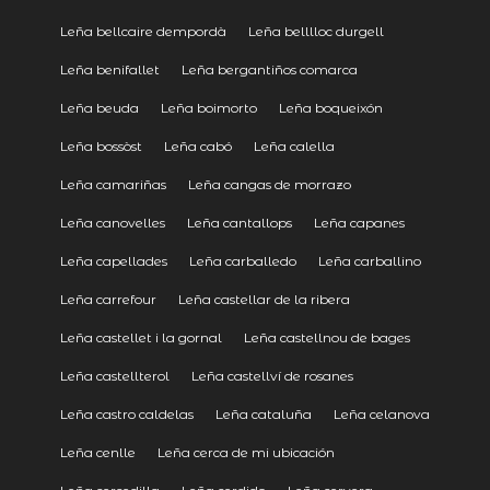
Leña bellcaire dempordà
Leña belllloc durgell
Leña benifallet
Leña bergantiños comarca
Leña beuda
Leña boimorto
Leña boqueixón
Leña bossòst
Leña cabó
Leña calella
Leña camariñas
Leña cangas de morrazo
Leña canovelles
Leña cantallops
Leña capanes
Leña capellades
Leña carballedo
Leña carballino
Leña carrefour
Leña castellar de la ribera
Leña castellet i la gornal
Leña castellnou de bages
Leña castellterol
Leña castellví de rosanes
Leña castro caldelas
Leña cataluña
Leña celanova
Leña cenlle
Leña cerca de mi ubicación