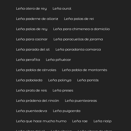
Leña otero de rey
Leña ourol
Leña paderne de allariz
Leña palas de rei
Leña palas de rey
Leña para chimenea a domicilio
Leña para cocinar
Leña paracuellos de jarama
Leña parada del sil
Leña paradanta comarca
Leña perafita
Leña piñuécar
Leña pobla de cérvoles
Leña pobla de montornès
Leña poboleda
Leña polinya
Leña pontós
Leña prats de reis
Leña preses
Leña prádena del rincón
Leña puenteareas
Leña puentedeva
Leña puigcerda
Leña que hace mucho humo
Leña rae
Leña rialp