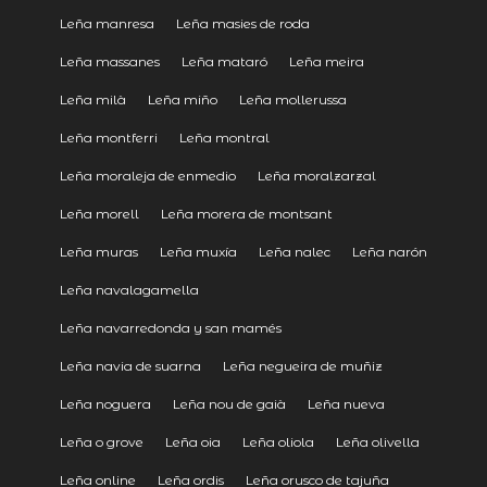
Leña manresa
Leña masies de roda
Leña massanes
Leña mataró
Leña meira
Leña milà
Leña miño
Leña mollerussa
Leña montferri
Leña montral
Leña moraleja de enmedio
Leña moralzarzal
Leña morell
Leña morera de montsant
Leña muras
Leña muxía
Leña nalec
Leña narón
Leña navalagamella
Leña navarredonda y san mamés
Leña navia de suarna
Leña negueira de muñiz
Leña noguera
Leña nou de gaià
Leña nueva
Leña o grove
Leña oia
Leña oliola
Leña olivella
Leña online
Leña ordis
Leña orusco de tajuña