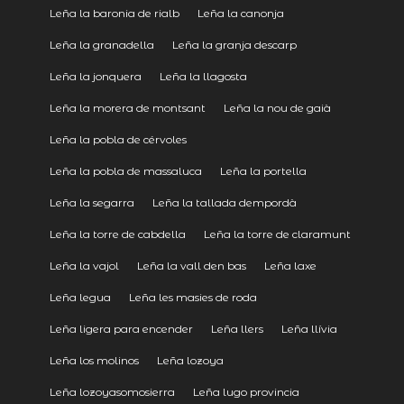
Leña la baronia de rialb
Leña la canonja
Leña la granadella
Leña la granja descarp
Leña la jonquera
Leña la llagosta
Leña la morera de montsant
Leña la nou de gaià
Leña la pobla de cérvoles
Leña la pobla de massaluca
Leña la portella
Leña la segarra
Leña la tallada dempordà
Leña la torre de cabdella
Leña la torre de claramunt
Leña la vajol
Leña la vall den bas
Leña laxe
Leña legua
Leña les masies de roda
Leña ligera para encender
Leña llers
Leña llívia
Leña los molinos
Leña lozoya
Leña lozoyasomosierra
Leña lugo provincia