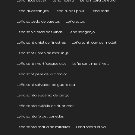
Leña ribas del sil
Leña ribeira
Leña ribera de ebro
Leña riudecanyes
Leña rupit i pruit
Leña sada
Leña salceda de caselas
Leña salou
Leña san cibrao das viñas
Leña sangenjo
Leña sant aniol de finestres
Leña sant joan de mollet
Leña sant lloren de morunys
Leña sant martí sesgueioles
Leña sant martí vell
Leña sant pere de vilamajor
Leña sant salvador de guardiola
Leña santa eugènia de berga
Leña santa eulàlia de riuprimer
Leña santa fe del penedès
Leña santa maria de miralles
Leña santa oliva