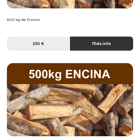
600 kg de Encina...
250 €
Más info