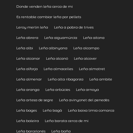
Donde venden leña cerca de mi
Es rentable cambiar leña por pellets
Leroy merlin leña
Leña a pobra de trives
Leña abrera
Leña aiguamúrcia
Leña aitona
Leña albi
Leña albinyana
Leña alcampo
Leña alcanar
Leña alcanó
Leña alcover
Leña alforja
Leña almacelles
Leña almatret
Leña almenar
Leña alta ribagorza
Leña ambite
Leña aranga
Leña arbúcies
Leña arnoya
Leña artesa de segre
Leña avinyonet del penedès
Leña bages
Leña bagà
Leña baixa limia comarca
Leña baleira
Leña barata cerca de mi
Leña barcelonés
Leña baña