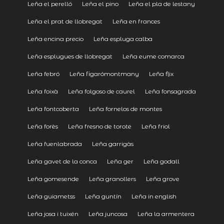
Leña el perelló
Leña el pino
Leña el pla de lestany
Leña el prat de llobregat
Leña en frances
Leña encina precio
Leña espluga calba
Leña esplugues de llobregat
Leña eume comarca
Leña febró
Leña figarómontmany
Leña flix
Leña foixà
Leña folgoso de caurel
Leña fonsagrada
Leña fontcoberta
Leña fornelos de montes
Leña forès
Leña fresno de torote
Leña friol
Leña fuenlabrada
Leña garrigàs
Leña gavet de la conca
Leña ger
Leña godall
Leña gomesende
Leña granollers
Leña grove
Leña guiametss
Leña guntín
Leña in english
Leña josa i tuixén
Leña juncosa
Leña la armentera