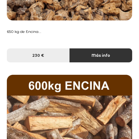
650 kg de Encina...
230 €
Más info