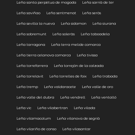
Leña santa perpètua de mogoda
Leña sarrià de ter
Leña saviñao
Leña sentmenat
Leña seròs
Leña sevilla la nueva
Leña sidamon
Leña siurana
Leña sobremunt
Leña soleràs
Leña taboadela
Leña tarragona
Leña terra melide comarca
Leña tierra celanova comarca
Leña tivissa
Leña torrefarrera
Leña torrejón de la calzada
Leña torrelavit
Leña torrelles de foix
Leña trabada
Leña tremp
Leña valdaracete
Leña valle de oro
Leña valle del dubra
Leña vendrell
Leña ventalló
Leña vic
Leña vilabertran
Leña vilada
Leña vilamacolum
Leña vilanova de segrià
Leña vilariño de conso
Leña vilasantar