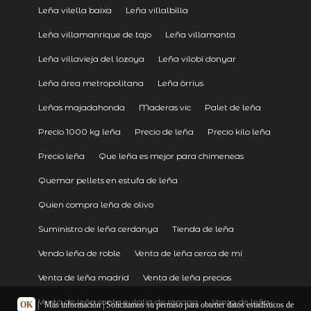
Leña vilella baixa
Leña villalbilla
Leña villamanrique de tajo
Leña villamanta
Leña villavieja del lozoya
Leña vilobí donyar
Leña área metropolitana
Leña òrrius
Leñas majadahonda
Maderas vic
Palet de leña
Precio 1000 kg leña
Precio de leña
Precio kilo leña
Precio leña
Que leña es mejor para chimeneas
Quemar pellets en estufa de leña
Quien compra leña de olivo
Suministro de leña cerdanya
Tienda de leña
Vendo leña de roble
Venta de leña cerca de mí
Venta de leña madrid
Venta de leña precios
Venta de leña santa eulalia de ronana
Venta de leña
OK
|
Más información
| Solicitamos su permiso para obtener datos estadísticos de