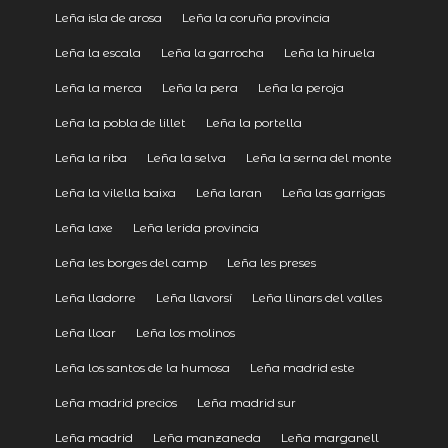
Leña isla de arosa
Leña la coruña provincia
Leña la escala
Leña la garrocha
Leña la hiruela
Leña la merca
Leña la pera
Leña la peroja
Leña la pobla de lillet
Leña la portella
Leña la riba
Leña la selva
Leña la serna del monte
Leña la vilella baixa
Leña laran
Leña las garrigas
Leña laxe
Leña lerida provincia
Leña les borges del camp
Leña les preses
Leña lladorre
Leña llavorsí
Leña llinars del valles
Leña lloar
Leña los molinos
Leña los santos de la humosa
Leña madrid este
Leña madrid precios
Leña madrid sur
Leña madrid
Leña manzaneda
Leña marganell