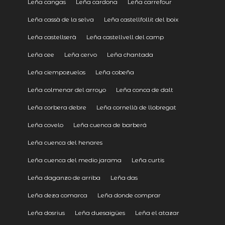
Leña cangas
Leña cardona
Leña carrefour
Leña cassà de la selva
Leña castellfollit del boix
Leña castellserà
Leña castellvell del camp
Leña cee
Leña cervo
Leña chantada
Leña ciempozuelos
Leña cobeña
Leña colmenar del arroyo
Leña conca de dalt
Leña corbera debre
Leña cornellà de llobregat
Leña covelo
Leña cuenca de barberá
Leña cuenca del henares
Leña cuenca del medio jarama
Leña curtis
Leña daganzo de arriba
Leña das
Leña deza comarca
Leña donde comprar
Leña dosrius
Leña duesaigües
Leña el atazar