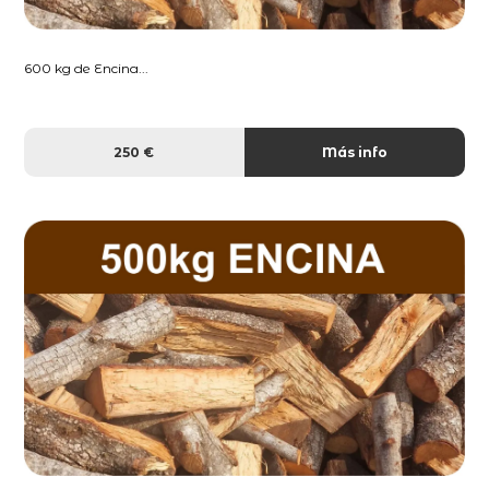
600 kg de Encina...
250 €
Más info