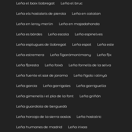
Leña el baix llobregat
Leña el bruc
Leña els hostalets de pierola
Leña en catalan
Leña en leroy merlin
Leña en majadahonda
Leña es bòrdes
Leña escala
Leña espinelves
Leña esplugues de llobregat
Leña espot
Leña este
Leña estremera
Leña figarómontmany
Leña flix
Leña floresta
Leña foixà
Leña fornells de la selva
Leña fuente el saz de jarama
Leña fígols i alinyà
Leña garcia
Leña garrigoles
Leña garriguella
Leña gimenells i el pla de la font
Leña griñón
Leña guardiola de berguedà
Leña horcajo de la sierra aoslos
Leña hostalric
Leña humanes de madrid
Leña irixoa