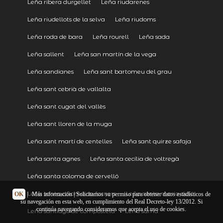
Leña ribera durgellet
Leña riudarenes
Leña riudellots de la selva
Leña riudoms
Leña roda de bara
Leña rourell
Leña sada
Leña sallent
Leña san martín de la vega
Leña sandianes
Leña sant bartomeu del grau
Leña sant cebrià de vallalta
Leña sant cugat del vallès
Leña sant lloren de la muga
Leña sant martí de centelles
Leña sant quirze safaja
Leña santa agnes
Leña santa cecília de voltregà
Leña santa coloma de cervelló
Leña santa coloma de farners
Leña santa maria doló
OK
|
Más información
| Solicitamos su permiso para obtener datos estadísticos de
su navegación en esta web, en cumplimiento del Real Decreto-ley 13/2012. Si
continúa navegando consideramos que acepta el uso de cookies.
Leña santiago de compostela
Leña sarria