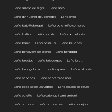
Leña artesa de segre
Leña ascó
Leña avinyonet del penedès
Leña avià
Leña bajo llobregat
Leña bajo miño comarca
Leña baltar
Leña barata
Leña barcelonés
Leña barro
Leña bassella
Leña belianes
Leña benavent de segrià
Leña bergadá
Leña braojos
Leña bricodepot
Leña brull
Leña brunyola i sant martí sapresa
Leña cabacés
Leña cabañas
Leña cabrera de mar
Leña cadalso de los vidrios
Leña caldas de reyes
Leña calella
Leña calonge i sant antoni
Leña cambre
Leña campelles
Leña canejan