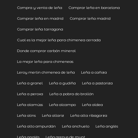
Compra y venta de leña
Comprar leña en barcelona
Comprar leña en madrid
Comprar leña madrid
Comprar leña tarragona
Cual es la mejor leña para chimenea cerrada
Donde comprar carbón mineral
La mejor leña para chimeneas
Leroy merlin chimenea de leña
Leña a cañiza
Leña a granel
Leña a gudiña
Leña a pastoriza
Leña a peroxa
Leña a pobra do brollón
Leña alamúss
Leña alcampo
Leña aldea
Leña alins
Leña allariz
Leña alta ribagorza
Leña alto ampurdán
Leña anchuelo
Leña anglès
Leña anglés
Leña arenys de munt