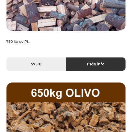
750 kg de Pi...
575 €
Más info