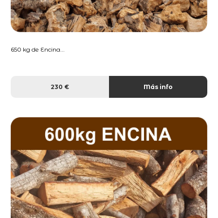
650 kg de Encina...
230 €
Más info