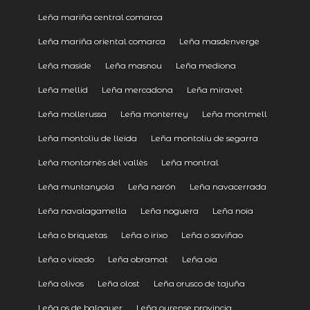
Leña mariña central comarca
Leña mariña oriental comarca
Leña masdenverge
Leña maside
Leña masnou
Leña mediona
Leña mellid
Leña mercadona
Leña miravet
Leña mollerussa
Leña monterrey
Leña montmell
Leña montoliu de lleida
Leña montoliu de segarra
Leña montornès del vallès
Leña montral
Leña muntanyola
Leña narón
Leña navacerrada
Leña navalagamella
Leña noguera
Leña noia
Leña o briquetas
Leña o irixo
Leña o saviñao
Leña o vicedo
Leña obramat
Leña oia
Leña olivos
Leña olost
Leña orusco de tajuña
Leña os de balaguer
Leña ourense provincia