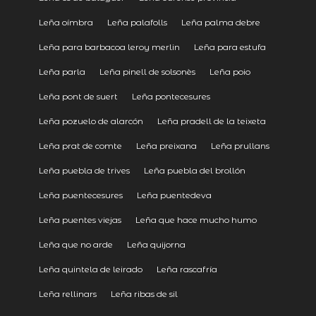
Leña oímbra
Leña palafolls
Leña palma debre
Leña para barbacoa leroy merlin
Leña para estufa
Leña parla
Leña pinell de solsonès
Leña poio
Leña pont de suert
Leña pontecesures
Leña pozuelo de alarcón
Leña pradell de la teixeta
Leña prat de comte
Leña preixana
Leña prullans
Leña puebla de trives
Leña puebla del brollón
Leña puentecesures
Leña puentedeva
Leña puentes viejas
Leña que hace mucho humo
Leña que no arde
Leña quijorna
Leña quintela de leirado
Leña rascafría
Leña rellinars
Leña ribas de sil