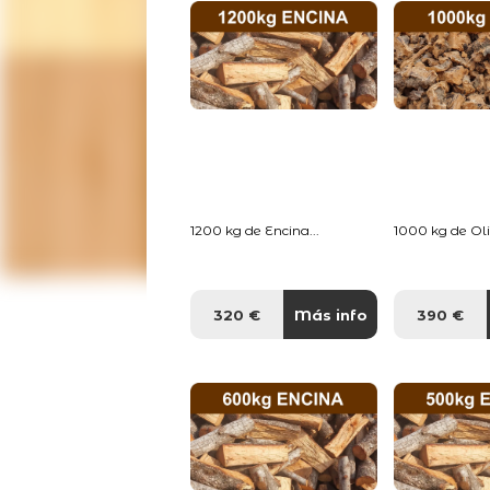
1200 kg de Encina...
1000 kg de Oliv
320 €
Más info
390 €