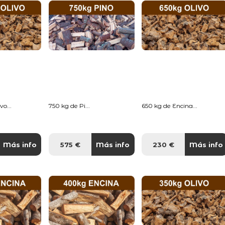
o...
750 kg de Pi...
650 kg de Encina...
Más info
575 €
Más info
230 €
Más info