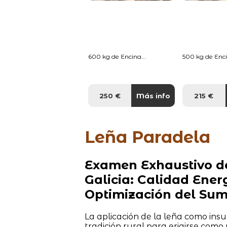
600 kg de Encina...
500 kg de Enci
250 €
Más info
215 €
Leña Paradela
Examen Exhaustivo de
Galicia: Calidad Ene
Optimización del Sum
La aplicación de la leña como ins
tradición rural para erigirse como 