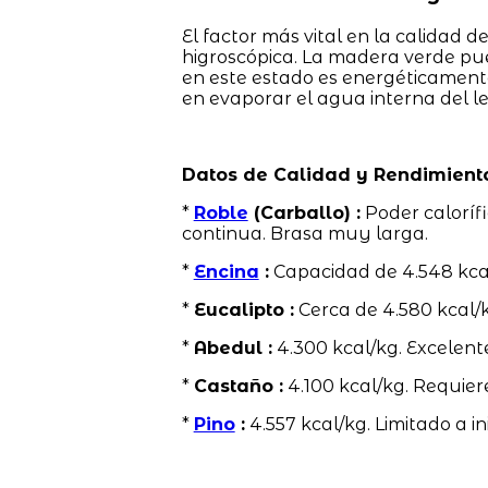
El factor más vital en la calidad d
higroscópica. La madera verde p
en este estado es energéticamente
en evaporar el agua interna del le
Datos de Calidad y Rendimient
*
Roble
(Carballo) :
Poder caloríf
continua. Brasa muy larga.
*
Encina
:
Capacidad de 4.548 kca
*
Eucalipto :
Cerca de 4.580 kcal/k
*
Abedul :
4.300 kcal/kg. Excelent
*
Castaño :
4.100 kcal/kg. Requier
*
Pino
:
4.557 kcal/kg. Limitado a in