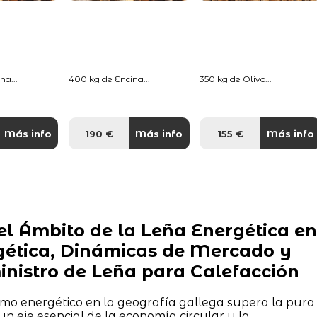
na...
400 kg de Encina...
350 kg de Olivo...
Más info
190 €
Más info
155 €
Más info
l Ámbito de la Leña Energética en
rgética, Dinámicas de Mercado y
inistro de Leña para Calefacción
umo energético en la geografía gallega supera la pura
un eje esencial de la economía circular y la