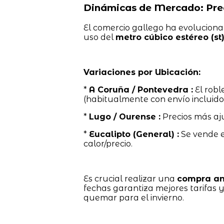
Dinámicas de Mercado: Prec
El comercio gallego ha evolucionad
uso del
metro cúbico estéreo (st
Variaciones por Ubicación:
*
A Coruña / Pontevedra :
El robl
(habitualmente con envío incluido
*
Lugo / Ourense :
Precios más aj
*
Eucalipto (General) :
Se vende 
calor/precio.
Es crucial realizar una
compra an
fechas garantiza mejores tarifas y
quemar para el invierno.