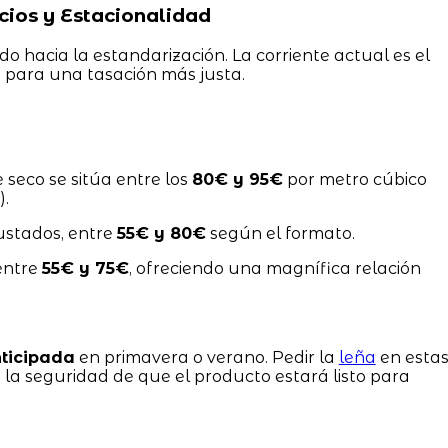
ios y Estacionalidad
o hacia la estandarización. La corriente actual es el
)
para una tasación más justa.
e seco se sitúa entre los
80€ y 95€
por metro cúbico
).
ustados, entre
55€ y 80€
según el formato.
entre
55€ y 75€
, ofreciendo una magnífica relación
ticipada
en primavera o verano. Pedir la
leña
en esta
 la seguridad de que el producto estará listo para