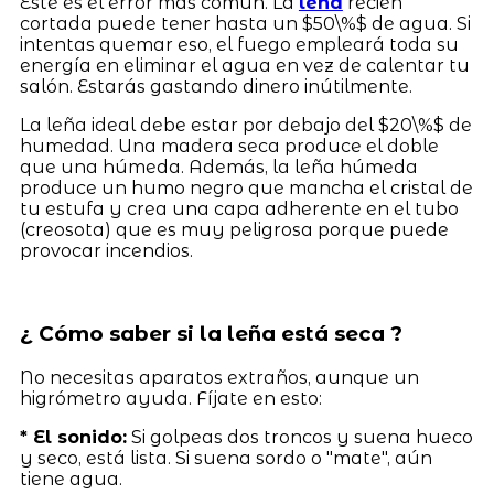
Este es el error más común. La
leña
recién
cortada puede tener hasta un $50\%$ de agua. Si
intentas quemar eso, el fuego empleará toda su
energía en eliminar el agua en vez de calentar tu
salón. Estarás gastando dinero inútilmente.
La leña ideal debe estar por debajo del $20\%$ de
humedad. Una madera seca produce el doble
que una húmeda. Además, la leña húmeda
produce un humo negro que mancha el cristal de
tu estufa y crea una capa adherente en el tubo
(creosota) que es muy peligrosa porque puede
provocar incendios.
¿ Cómo saber si la leña está seca ?
No necesitas aparatos extraños, aunque un
higrómetro ayuda. Fíjate en esto:
* El sonido:
Si golpeas dos troncos y suena hueco
y seco, está lista. Si suena sordo o "mate", aún
tiene agua.