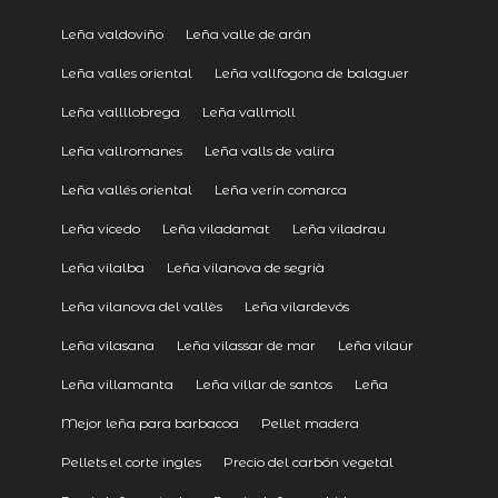
Leña valdoviño
Leña valle de arán
Leña valles oriental
Leña vallfogona de balaguer
Leña vallllobrega
Leña vallmoll
Leña vallromanes
Leña valls de valira
Leña vallés oriental
Leña verín comarca
Leña vicedo
Leña viladamat
Leña viladrau
Leña vilalba
Leña vilanova de segrià
Leña vilanova del vallès
Leña vilardevós
Leña vilasana
Leña vilassar de mar
Leña vilaür
Leña villamanta
Leña villar de santos
Leña
Mejor leña para barbacoa
Pellet madera
Pellets el corte ingles
Precio del carbón vegetal