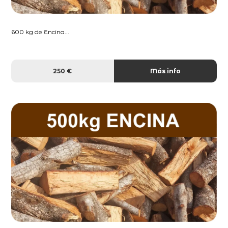
600 kg de Encina...
250 €
Más info