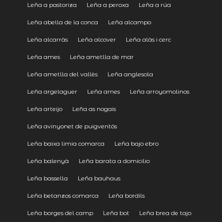
Leña a pastoriza
Leña a peroxa
Leña a rúa
Leña abella de la conca
Leña alcampo
Leña alcarràs
Leña alcover
Leña alàs i cerc
Leña ames
Leña ametlla de mar
Leña ametlla del vallès
Leña anglesola
Leña argelaguer
Leña arnes
Leña arroyomolinos
Leña arteijo
Leña as nogais
Leña avinyonet de puigventós
Leña baixa limia comarca
Leña bajo ebro
Leña balenyà
Leña barata a domicilio
Leña bassella
Leña bauhaus
Leña betanzos comarca
Leña bordils
Leña borges del camp
Leña bot
Leña brea de tajo