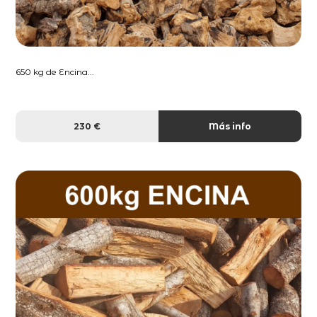
650 kg de Encina...
230 €
Más info