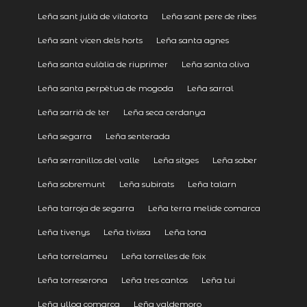
Leña sant julià de vilatorta
Leña sant pere de ribes
Leña sant vicen dels horts
Leña santa agnes
Leña santa eulàlia de riuprimer
Leña santa oliva
Leña santa perpètua de mogoda
Leña sarral
Leña sarrià de ter
Leña seca cerdanya
Leña segarra
Leña senterada
Leña serranillos del valle
Leña sitges
Leña sober
Leña sobremunt
Leña subirats
Leña talarn
Leña tarroja de segarra
Leña terra melide comarca
Leña tivenys
Leña tivissa
Leña tona
Leña torrelameu
Leña torrelles de foix
Leña torreserona
Leña tres cantos
Leña tui
Leña ulloa comarca
Leña valdemoro