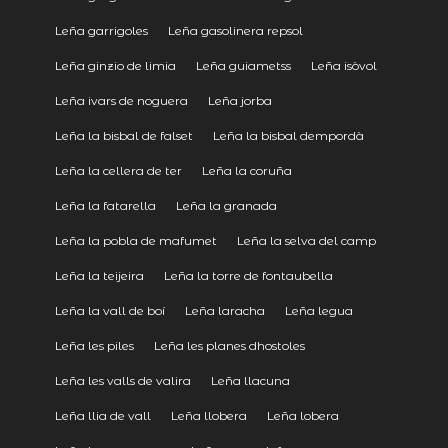
Leña garrigoles
Leña gasolinera repsol
Leña ginzio de limia
Leña guiametss
Leña isòvol
Leña ivars de noguera
Leña jorba
Leña la bisbal de falset
Leña la bisbal dempordà
Leña la cellera de ter
Leña la coruña
Leña la fatarella
Leña la granada
Leña la pobla de mafumet
Leña la selva del camp
Leña la teijeira
Leña la torre de fontaubella
Leña la vall de boí
Leña laracha
Leña legua
Leña les piles
Leña les planes dhostoles
Leña les valls de valira
Leña llacuna
Leña llia de vall
Leña llobera
Leña lobera