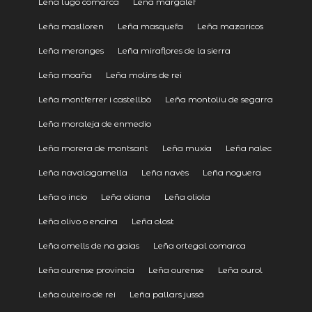
Leña lugo comarca
Leña margalef
Leña maslloren
Leña masquefa
Leña mazaricos
Leña meranges
Leña miraflores de la sierra
Leña moaña
Leña molins de rei
Leña montferrer i castellbò
Leña montoliu de segarra
Leña moraleja de enmedio
Leña morera de montsant
Leña muxía
Leña nalec
Leña navalagamella
Leña navès
Leña noguera
Leña o incio
Leña oliana
Leña oliola
Leña olivo o encina
Leña olost
Leña omells de na gaias
Leña ortegal comarca
Leña ourense provincia
Leña ourense
Leña ourol
Leña outeiro de rei
Leña pallars jussá