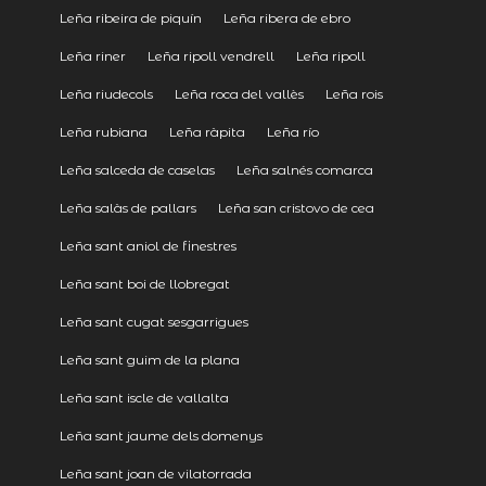
Leña ribeira de piquín
Leña ribera de ebro
Leña riner
Leña ripoll vendrell
Leña ripoll
Leña riudecols
Leña roca del vallès
Leña rois
Leña rubiana
Leña ràpita
Leña río
Leña salceda de caselas
Leña salnés comarca
Leña salàs de pallars
Leña san cristovo de cea
Leña sant aniol de finestres
Leña sant boi de llobregat
Leña sant cugat sesgarrigues
Leña sant guim de la plana
Leña sant iscle de vallalta
Leña sant jaume dels domenys
Leña sant joan de vilatorrada