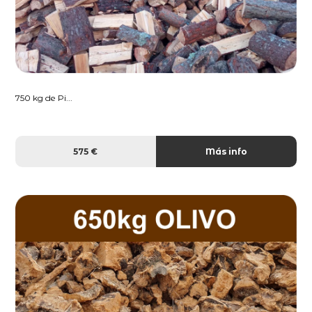
750 kg de Pi...
575 €
Más info