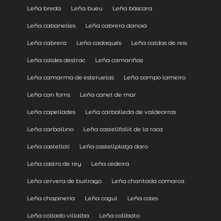
Leña breda
Leña bueu
Leña bàscara
Leña cabanelles
Leña cabrera danoia
Leña cabrera
Leña cadaqués
Leña caldas de reis
Leña caldes destrac
Leña camariñas
Leña camarma de esteruelas
Leña campo lameiro
Leña can forns
Leña canet de mar
Leña capellades
Leña carballeda de valdeorras
Leña carballino
Leña castellfollit de la roca
Leña castellolí
Leña castellplatja daro
Leña castro de rey
Leña cedeira
Leña cervera de buitrago
Leña chantada comarca
Leña chapinería
Leña cogul
Leña coles
Leña collado villalba
Leña collbato