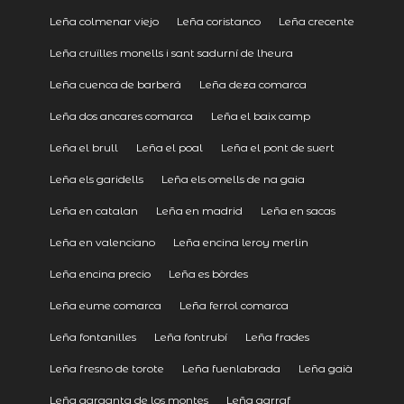
Leña colmenar viejo
Leña coristanco
Leña crecente
Leña cruïlles monells i sant sadurní de lheura
Leña cuenca de barberá
Leña deza comarca
Leña dos ancares comarca
Leña el baix camp
Leña el brull
Leña el poal
Leña el pont de suert
Leña els garidells
Leña els omells de na gaia
Leña en catalan
Leña en madrid
Leña en sacas
Leña en valenciano
Leña encina leroy merlin
Leña encina precio
Leña es bòrdes
Leña eume comarca
Leña ferrol comarca
Leña fontanilles
Leña fontrubí
Leña frades
Leña fresno de torote
Leña fuenlabrada
Leña gaià
Leña garganta de los montes
Leña garraf