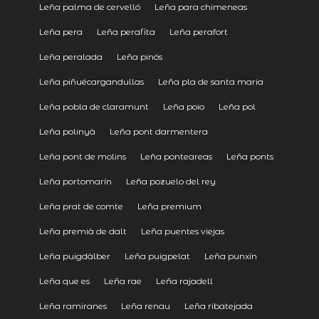
Leña palma de cervelló
Leña para chimeneas
Leña pera
Leña perafita
Leña perafort
Leña peralada
Leña pinós
Leña piñuécargandullas
Leña pla de santa maria
Leña pobla de claramunt
Leña poio
Leña pol
Leña polinyà
Leña pont darmentera
Leña pont de molins
Leña ponteareas
Leña ponts
Leña portomarín
Leña pozuelo del rey
Leña prat de comte
Leña premium
Leña premià de dalt
Leña puentes viejas
Leña puigdàlber
Leña puigpelat
Leña punxín
Leña que es
Leña rae
Leña rajadell
Leña ramiranes
Leña renau
Leña ribatejada