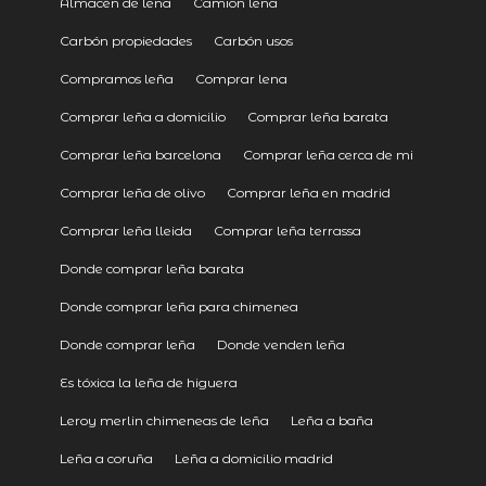
Almacén de leña
Camion leña
Carbón propiedades
Carbón usos
Compramos leña
Comprar lena
Comprar leña a domicilio
Comprar leña barata
Comprar leña barcelona
Comprar leña cerca de mi
Comprar leña de olivo
Comprar leña en madrid
Comprar leña lleida
Comprar leña terrassa
Donde comprar leña barata
Donde comprar leña para chimenea
Donde comprar leña
Donde venden leña
Es tóxica la leña de higuera
Leroy merlin chimeneas de leña
Leña a baña
Leña a coruña
Leña a domicilio madrid