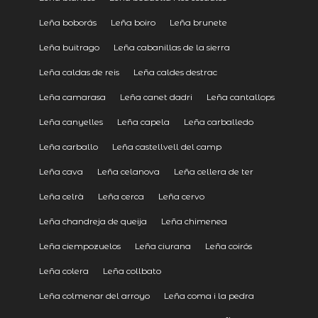
Leña boborás
Leña boiro
Leña brunete
Leña buitrago
Leña cabanillas de la sierra
Leña caldas de reis
Leña caldes destrac
Leña camarasa
Leña canet dadri
Leña cantallops
Leña canyelles
Leña capela
Leña carballedo
Leña carballo
Leña castellvell del camp
Leña cava
Leña celanova
Leña cellera de ter
Leña celrà
Leña cerca
Leña cervo
Leña chandreja de queija
Leña chimenea
Leña ciempozuelos
Leña ciurana
Leña coirós
Leña colera
Leña collbato
Leña colmenar del arroyo
Leña coma i la pedra