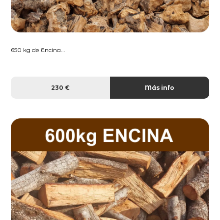
650 kg de Encina...
230 €
Más info