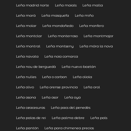
Leña madrid norte
Leña maials
Leña malla
Leña marà
Leña masquefa
Leña miño
Leña molar
Leña mondoñedo
Leña monfero
Leña montclar
Leña monterroso
Leña montmajor
Leña montral
Leña montseny
Leña móra la nova
Leña navata
Leña noia comarca
Leña nou de berguedà
Leña nuevo baztán
Leña nulles
Leña o carbon
Leña oliola
Leña olivo
Leña orense provincia
Leña orol
Leña osona
Leña osor
Leña oya
Leña ozacesuras
Leña pacs del penedès
Leña palas de rei
Leña palma debre
Leña pals
Leña pantón
Leña para chimenea precios