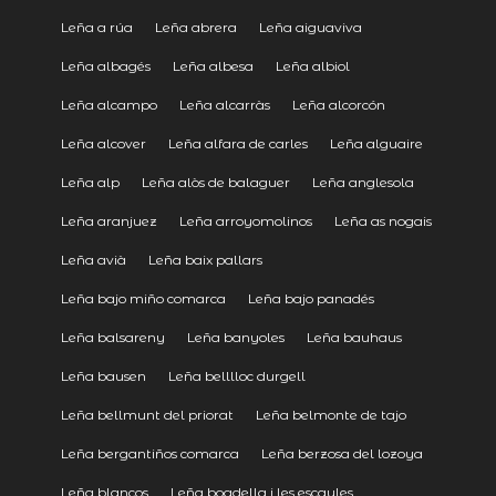
Leña a rúa
Leña abrera
Leña aiguaviva
Leña albagés
Leña albesa
Leña albiol
Leña alcampo
Leña alcarràs
Leña alcorcón
Leña alcover
Leña alfara de carles
Leña alguaire
Leña alp
Leña alòs de balaguer
Leña anglesola
Leña aranjuez
Leña arroyomolinos
Leña as nogais
Leña avià
Leña baix pallars
Leña bajo miño comarca
Leña bajo panadés
Leña balsareny
Leña banyoles
Leña bauhaus
Leña bausen
Leña belllloc durgell
Leña bellmunt del priorat
Leña belmonte de tajo
Leña bergantiños comarca
Leña berzosa del lozoya
Leña blancos
Leña boadella i les escaules