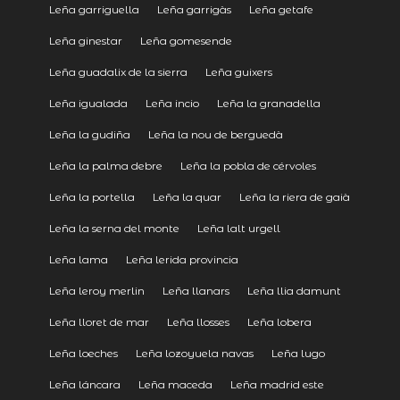
Leña garriguella
Leña garrigàs
Leña getafe
Leña ginestar
Leña gomesende
Leña guadalix de la sierra
Leña guixers
Leña igualada
Leña incio
Leña la granadella
Leña la gudiña
Leña la nou de berguedà
Leña la palma debre
Leña la pobla de cérvoles
Leña la portella
Leña la quar
Leña la riera de gaià
Leña la serna del monte
Leña lalt urgell
Leña lama
Leña lerida provincia
Leña leroy merlin
Leña llanars
Leña llia damunt
Leña lloret de mar
Leña llosses
Leña lobera
Leña loeches
Leña lozoyuela navas
Leña lugo
Leña láncara
Leña maceda
Leña madrid este