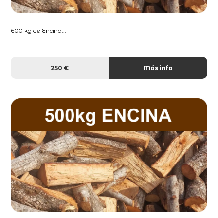
600 kg de Encina...
250 €
Más info