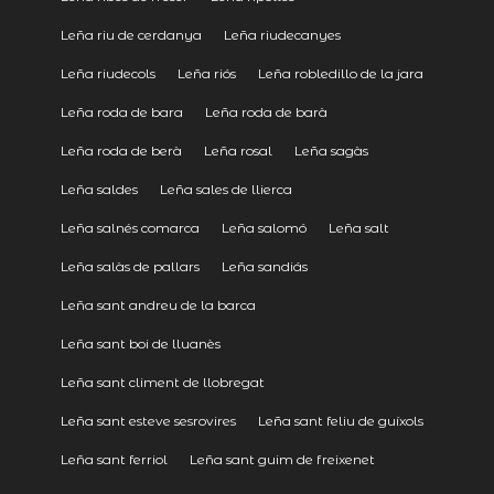
Leña riu de cerdanya
Leña riudecanyes
Leña riudecols
Leña riós
Leña robledillo de la jara
Leña roda de bara
Leña roda de barà
Leña roda de berà
Leña rosal
Leña sagàs
Leña saldes
Leña sales de llierca
Leña salnés comarca
Leña salomó
Leña salt
Leña salàs de pallars
Leña sandiás
Leña sant andreu de la barca
Leña sant boi de lluanès
Leña sant climent de llobregat
Leña sant esteve sesrovires
Leña sant feliu de guíxols
Leña sant ferriol
Leña sant guim de freixenet