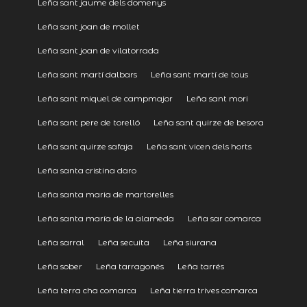
Leña sant jaume dels domenys
Leña sant joan de mollet
Leña sant joan de vilatorrada
Leña sant martí dalbars
Leña sant martí de tous
Leña sant miquel de campmajor
Leña sant mori
Leña sant pere de torelló
Leña sant quirze de besora
Leña sant quirze safaja
Leña sant vicen dels horts
Leña santa cristina daro
Leña santa maria de martorelles
Leña santa maría de la alameda
Leña sar comarca
Leña sarral
Leña secuita
Leña siurana
Leña sober
Leña tarragonés
Leña tarrés
Leña terra cha comarca
Leña tierra trives comarca