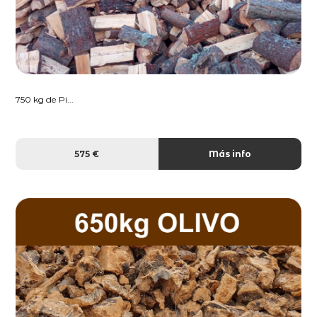
750 kg de Pi...
575 €
Más info