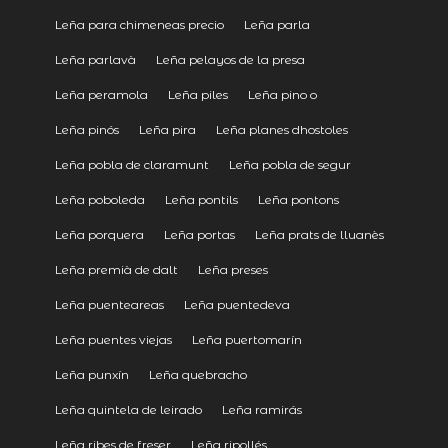
Leña para chimeneas precio
Leña parla
Leña parlavà
Leña pelayos de la presa
Leña peramola
Leña piles
Leña pino o
Leña pinós
Leña pira
Leña planes dhostoles
Leña pobla de claramunt
Leña pobla de segur
Leña poboleda
Leña pontils
Leña pontons
Leña porquera
Leña portas
Leña prats de lluanès
Leña premià de dalt
Leña preses
Leña puenteareas
Leña puentedeva
Leña puentes viejas
Leña puertomarín
Leña punxín
Leña quebracho
Leña quintela de leirado
Leña ramirás
Leña ribes de freser
Leña ripollés