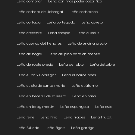
Leña comprar
Leña con mas poder calorifico
Leña corbera de llobregat
Leña coristanco
Leña cortada
Leña cortegada
Leña covelo
Leña crecente
Leña crespià
Leña cubells
Leña cuenca del henares
Leña de encina precio
Leña de nogal
Leña de pino para chimenea
Leña de roble precio
Leña de roble
Leña deltebre
Leña el baix llobregat
Leña el barcelonès
Leña el pla de santa maria
Leña el álamo
Leña en becerril de la sierra
Leña en casa
Leña en leroy merlin
Leña espunyola
Leña este
Leña fene
Leña fina
Leña frades
Leña frutal
Leña fulleda
Leña fígols
Leña garriga