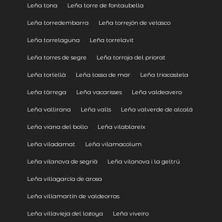
Leña tona
Leña torre de fontaubella
Leña torredembarra
Leña torrejón de velasco
Leña torrelaguna
Leña torrelavit
Leña torres de segre
Leña torroja del priorat
Leña tortellà
Leña tossa de mar
Leña triacastela
Leña tàrrega
Leña vacarisses
Leña valdeavero
Leña vallirana
Leña valls
Leña valverde de alcalá
Leña viana del bollo
Leña vilablareix
Leña viladamat
Leña vilamacolum
Leña vilanova de segrià
Leña vilanova i la geltrú
Leña villagarcía de arosa
Leña villamartín de valdeorras
Leña villavieja del lozoya
Leña viveiro