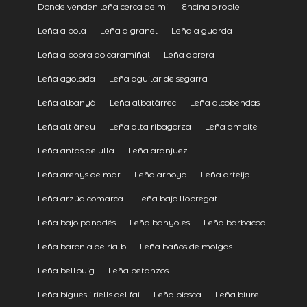
Donde venden leña cerca de mi
Encina o roble
Leña a bola
Leña a granel
Leña a guarda
Leña a pobra do caramiñal
Leña abrera
Leña agolada
Leña aguilar de segarra
Leña albanyà
Leña albatàrrec
Leña alcobendas
Leña alt àneu
Leña alta ribagorza
Leña ambite
Leña antas de ulla
Leña aranjuez
Leña arenys de mar
Leña arnoya
Leña arteijo
Leña arzúa comarca
Leña bajo llobregat
Leña bajo panadés
Leña banyoles
Leña barbacoa
Leña baronia de rialb
Leña baños de molgas
Leña bellpuig
Leña betanzos
Leña bigues i riells del fai
Leña biosca
Leña biure