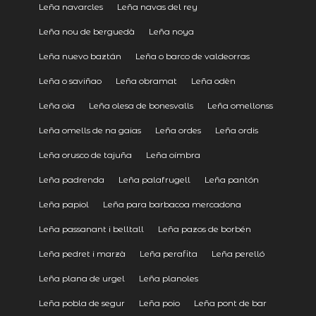
Leña navarcles
Leña navas del rey
Leña nou de berguedà
Leña noya
Leña nuevo baztán
Leña o barco de valdeorras
Leña o saviñao
Leña obramat
Leña odèn
Leña oia
Leña olesa de bonesvalls
Leña omellonss
Leña omells de na gaias
Leña ordes
Leña ordis
Leña orusco de tajuña
Leña oímbra
Leña padrenda
Leña palafrugell
Leña pantón
Leña papiol
Leña para barbacoa mercadona
Leña passanant i belltall
Leña pazos de borbén
Leña pedret i marzà
Leña perafita
Leña perelló
Leña plana de urgel
Leña planoles
Leña pobla de segur
Leña poio
Leña pont de bar