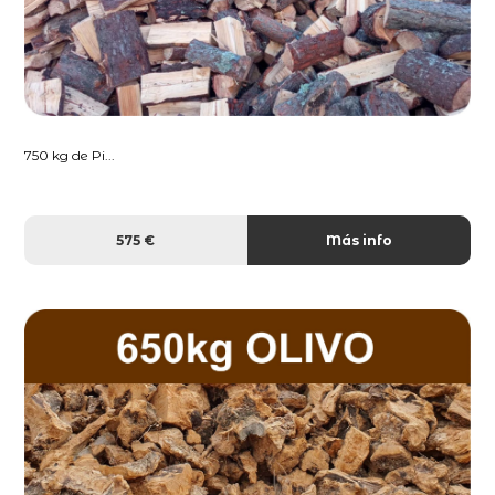
750 kg de Pi...
575 €
Más info