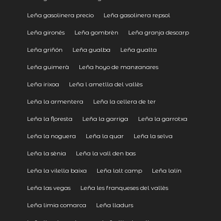
Leña gasolinera precio
Leña gasolinera repsol
Leña gironés
Leña gombrèn
Leña granja descarp
Leña griñón
Leña gualba
Leña gualta
Leña guimerà
Leña hoyo de manzanares
Leña irixoa
Leña l ametlla del vallès
Leña la armentera
Leña la cellera de ter
Leña la floresta
Leña la garriga
Leña la garrotxa
Leña la noguera
Leña la quar
Leña la selva
Leña la sènia
Leña la vall den bas
Leña la vilella baixa
Leña lalt camp
Leña lalín
Leña las vegas
Leña les franqueses del vallès
Leña limia comarca
Leña lladurs