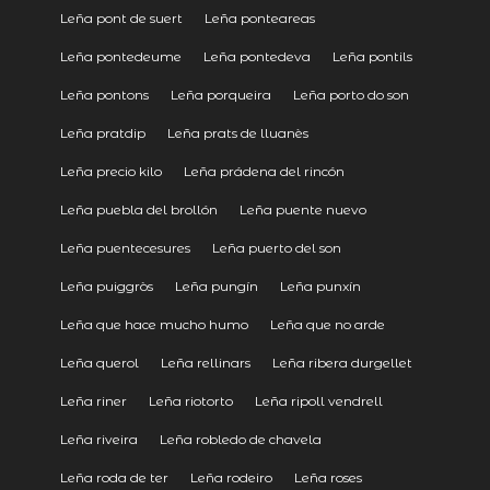
Leña pont de suert
Leña ponteareas
Leña pontedeume
Leña pontedeva
Leña pontils
Leña pontons
Leña porqueira
Leña porto do son
Leña pratdip
Leña prats de lluanès
Leña precio kilo
Leña prádena del rincón
Leña puebla del brollón
Leña puente nuevo
Leña puentecesures
Leña puerto del son
Leña puiggròs
Leña pungín
Leña punxín
Leña que hace mucho humo
Leña que no arde
Leña querol
Leña rellinars
Leña ribera durgellet
Leña riner
Leña riotorto
Leña ripoll vendrell
Leña riveira
Leña robledo de chavela
Leña roda de ter
Leña rodeiro
Leña roses