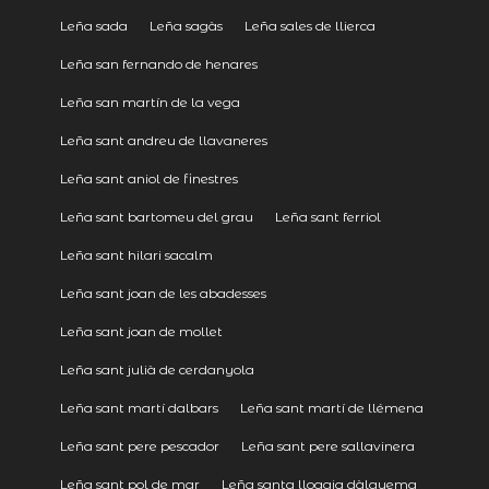
Leña sada
Leña sagàs
Leña sales de llierca
Leña san fernando de henares
Leña san martín de la vega
Leña sant andreu de llavaneres
Leña sant aniol de finestres
Leña sant bartomeu del grau
Leña sant ferriol
Leña sant hilari sacalm
Leña sant joan de les abadesses
Leña sant joan de mollet
Leña sant julià de cerdanyola
Leña sant martí dalbars
Leña sant martí de llémena
Leña sant pere pescador
Leña sant pere sallavinera
Leña sant pol de mar
Leña santa llogaia dàlguema