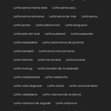
Leña santa maria doló
Leña santa pau
Leña sarria comarca
Leña selva de mar
Leña selva
Leña senan
Leña sobremunt
Leña soriguera
Leña soto del real
Leña sudanell
Leña susqueda
Leña taboadela
Leña talamanca de jarama
Leña taradell
Leña terra cha comarca
Leña tielmes
Leña tierra alta
Leña tiurana
Leña tivenys
Leña torrejón de la calzada
Leña valdaracete
Leña valdoviño
Leña valls daguilar
Leña verdú
Leña viana do bolo
Leña viladasens
Leña vilanova de la barca
Leña vilanova de laguda
Leña vilanova