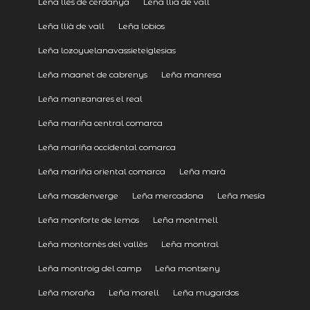
Leña lles de cerdanya
Leña llia de vall
Leña llià de vall
Leña lobios
Leña lozoyuelanavassieteiglesias
Leña maanet de cabrenys
Leña manresa
Leña manzanares el real
Leña mariña central comarca
Leña mariña occidental comarca
Leña mariña oriental comarca
Leña marà
Leña masdenverge
Leña mercadona
Leña mesía
Leña monforte de lemos
Leña montmell
Leña montornès del vallès
Leña montral
Leña montroig del camp
Leña montseny
Leña moraña
Leña morell
Leña mugardos