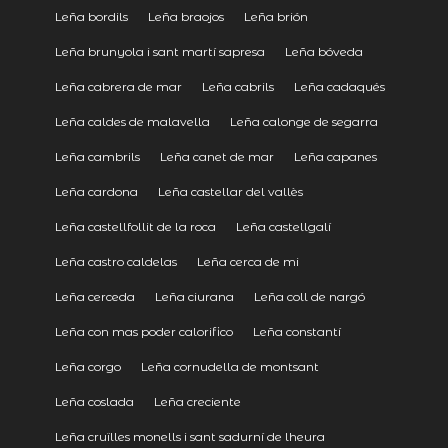
Leña bordils
Leña braojos
Leña brión
Leña brunyola i sant martí sapresa
Leña bóveda
Leña cabrera de mar
Leña cabrils
Leña cadaqués
Leña caldes de malavella
Leña calonge de segarra
Leña cambrils
Leña canet de mar
Leña capanes
Leña cardona
Leña castellar del vallès
Leña castellfollit de la roca
Leña castellgalí
Leña castro caldelas
Leña cerca de mi
Leña cerceda
Leña ciurana
Leña coll de nargó
Leña con mas poder calorifico
Leña constantí
Leña corgo
Leña cornudella de montsant
Leña coslada
Leña creciente
Leña cruïlles monells i sant sadurní de lheura