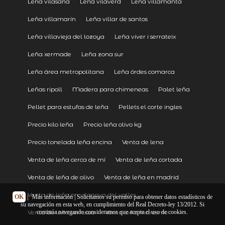
Leña vilasana
Leña vilaverd
Leña villamanta
Leña villamarín
Leña villar de santos
Leña villavieja del lozoya
Leña viver i serrateix
Leña xermade
Leña zona sur
Leña área metropolitana
Leña órdes comarca
Leñas ripoll
Madera para chimeneas
Palet leña
Pellet para estufas de leña
Pellets el corte ingles
Precio kilo leña
Precio leña olivo kg
Precio tonelada leña encina
Venta de lena
Venta de leña cerca de mí
Venta de leña cortada
Venta de leña de olivo
Venta de leña en madrid
Venta de leña en vilanova del valles
OK
|
Más información
| Solicitamos su permiso para obtener datos estadísticos de
su navegación en esta web, en cumplimiento del Real Decreto-ley 13/2012. Si
continúa navegando consideramos que acepta el uso de cookies.
Venta de leña terrassa
Venta leña maresme