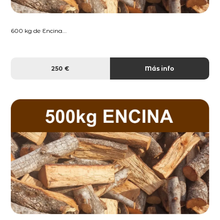
600 kg de Encina...
250 €
Más info