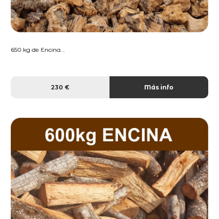
650 kg de Encina...
230 €
Más info