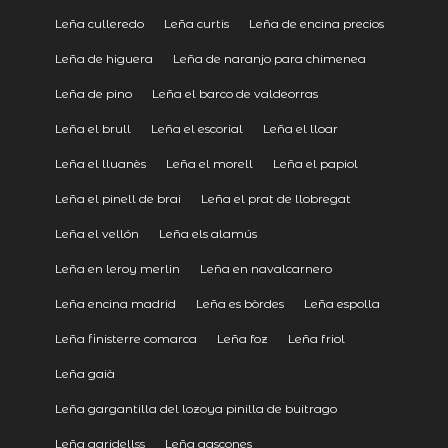
Leña culleredo
Leña curtis
Leña de encina precios
Leña de higuera
Leña de naranjo para chimenea
Leña de pino
Leña el barco de valdeorras
Leña el brull
Leña el escorial
Leña el lloar
Leña el lluanès
Leña el morell
Leña el papiol
Leña el pinell de brai
Leña el prat de llobregat
Leña el vellón
Leña els alamús
Leña en leroy merlin
Leña en navalcarnero
Leña encina madrid
Leña es bòrdes
Leña espolla
Leña finisterre comarca
Leña foz
Leña friol
Leña gaià
Leña gargantilla del lozoya pinilla de buitrago
Leña garidellss
Leña gascones