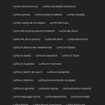
Leña comarca sur
Leña condado comarca
Leña conesa
Leña corbera debre
Leña crespià
Leña cubas de la sagra
Leña darnius
Leña de encina precio madrid
Leña de olivo
Leña de pino precio
Leña de pino
Leña domicilio
Leña el barco de valdeorras
Leña el boalo
Leña el bollo
Leña el escorial
Leña el lloar
Leña el lluanès
Leña el montsià
Leña el pont de suert
Leña el solsonès
Leña el álamo
Leña els omells de na gaia
Leña en girona
Leña en sacos
Leña encina madrid
Leña espluga calva
Leña esponellà
Leña estrada
Leña falset
Leña ferrol comarca
Leña fontrubí