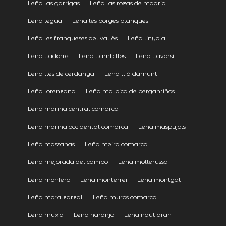
Leña las garrigas
Leña las rozas de madrid
Leña legua
Leña les borges blanques
Leña les franqueses del vallès
Leña linyola
Leña lladorre
Leña llambilles
Leña llavorsí
Leña lles de cerdanya
Leña llià damunt
Leña lorenzana
Leña malpica de bergantiños
Leña mariña central comarca
Leña mariña occidental comarca
Leña maspujols
Leña massanas
Leña meira comarca
Leña mejorada del campo
Leña mollerussa
Leña monfero
Leña monterrei
Leña montgat
Leña moralzarzal
Leña muros comarca
Leña muxía
Leña naranjo
Leña naut aran