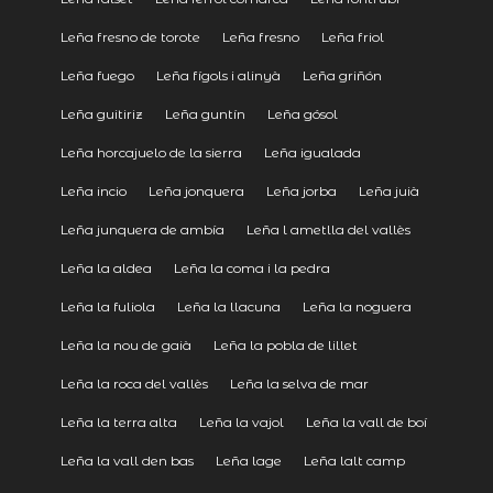
Leña fresno de torote
Leña fresno
Leña friol
Leña fuego
Leña fígols i alinyà
Leña griñón
Leña guitiriz
Leña guntín
Leña gósol
Leña horcajuelo de la sierra
Leña igualada
Leña incio
Leña jonquera
Leña jorba
Leña juià
Leña junquera de ambía
Leña l ametlla del vallès
Leña la aldea
Leña la coma i la pedra
Leña la fuliola
Leña la llacuna
Leña la noguera
Leña la nou de gaià
Leña la pobla de lillet
Leña la roca del vallès
Leña la selva de mar
Leña la terra alta
Leña la vajol
Leña la vall de boí
Leña la vall den bas
Leña lage
Leña lalt camp