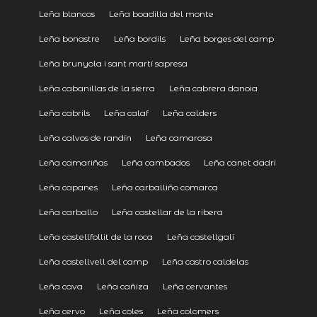
Leña blancos
Leña boadilla del monte
Leña bonastre
Leña bordils
Leña borges del camp
Leña brunyola i sant martí sapresa
Leña cabanillas de la sierra
Leña cabrera danoia
Leña cabrils
Leña calaf
Leña calders
Leña calvos de randín
Leña camarasa
Leña camariñas
Leña cambados
Leña canet dadri
Leña capanes
Leña carballiño comarca
Leña carballo
Leña castellar de la ribera
Leña castellfollit de la roca
Leña castellgalí
Leña castellvell del camp
Leña castro caldelas
Leña cava
Leña cañiza
Leña cervantes
Leña cervo
Leña coles
Leña colomers