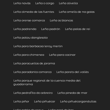
Leña navàs
Leña o corgo
Leña olivella
Leña olmeda de las fuentes
Leña omells de na gaias
Leña orense comarca
Leña os blancos
Leña padrenda
Leña padrón
Leña palas de rei
Leña palau danglesola
Leña para barbacoa leroy merlin
Leña para chimenea
Leña para cocinar
Leña paracuellos de jarama
Leña paradanta comarca
Leña parets del vallès
Leña parque regional de la cuenca media del
guadarrama
Leña pedrafita do cebreiro
Leña pineda de mar
Leña piñor
Leña piñuécar
Leña piñuécargandullas
Leña pobla de segur
Leña pont de bar