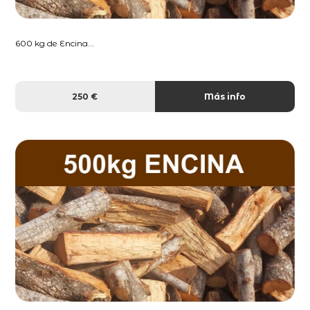
600 kg de Encina...
250 €
Más info