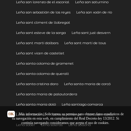
Leña san lorenzo de el escorial
Leña san saturnino
Leña san sebastián de los reyes
Leña san xoán de río
Leña sant climent de llobregat
Leña sant esteve de la sarga
Leña sant just desvern
Leña sant martí dalbars
Leña sant martí de tous
Leña sant vicen de castellet
Leña santa coloma de gramenet
Leña santa coloma de queralt
Leña santa cristina daro
Leña santa maria de corcó
Leña santa maria de palautordera
Leña santa maria doló
Leña santiago comarca
OK
|
Más información
| Solicitamos su permiso para obtener datos estadísticos de
Leña sarrià de ter
Leña sentmenat
Leña sin humo
su navegación en esta web, en cumplimiento del Real Decreto-ley 13/2012. Si
continúa navegando consideramos que acepta el uso de cookies.
Leña sober
Leña soleràs
Leña solsona