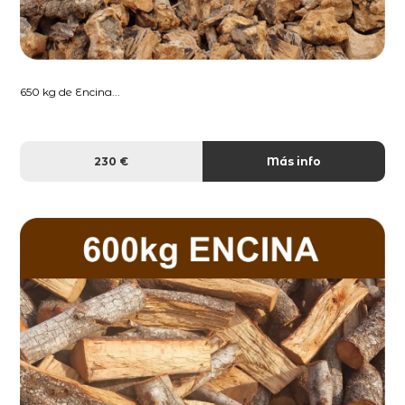
650 kg de Encina...
230 €
Más info