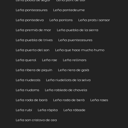
Leña pontecesures
Leña pontedeume
Leña pontedeva
Leña pontons
Leña prats i sansor
Leña premià de mar
Leña puebla de la sierra
Leña puebla de trives
Leña puentecesures
Leña puerto del son
Leña que hace mucho humo
Leña querol
Leña rae
Leña rellinars
Leña ribera de piquín
Leña riera de gaià
Leña riudecols
Leña riudellots de la selva
Leña riudoms
Leña robledo de chavela
Leña roda de barà
Leña roda de berà
Leña roses
Leña rubí
Leña ràpita
Leña rábade
Leña san cristovo de cea