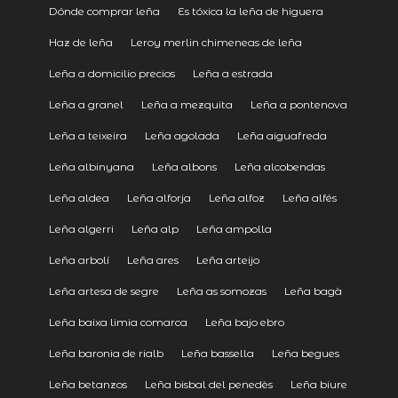
Dónde comprar leña
Es tóxica la leña de higuera
Haz de leña
Leroy merlin chimeneas de leña
Leña a domicilio precios
Leña a estrada
Leña a granel
Leña a mezquita
Leña a pontenova
Leña a teixeira
Leña agolada
Leña aiguafreda
Leña albinyana
Leña albons
Leña alcobendas
Leña aldea
Leña alforja
Leña alfoz
Leña alfés
Leña algerri
Leña alp
Leña ampolla
Leña arbolí
Leña ares
Leña arteijo
Leña artesa de segre
Leña as somozas
Leña bagà
Leña baixa limia comarca
Leña bajo ebro
Leña baronia de rialb
Leña bassella
Leña begues
Leña betanzos
Leña bisbal del penedès
Leña biure