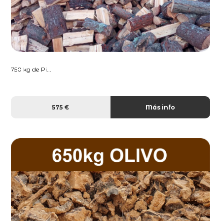
750 kg de Pi...
575 €
Más info