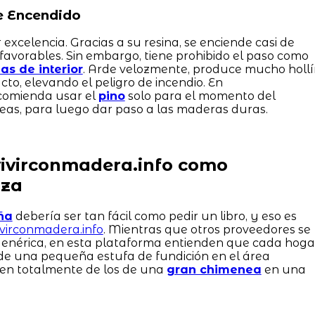
de Encendido
 excelencia. Gracias a su resina, se enciende casi de
favorables. Sin embargo, tiene prohibido el paso como
s de interior
. Arde velozmente, produce mucho hollí
cto, elevando el peligro de incendio. En
ecomienda usar el
pino
solo para el momento del
 teas, para luego dar paso a las maderas duras.
vivirconmadera.info como
nza
ña
debería ser tan fácil como pedir un libro, y eso es
ivirconmadera.info
. Mientras que otros proveedores se
genérica, en esta plataforma entienden que cada hoga
de una pequeña estufa de fundición en el área
ren totalmente de los de una
gran chimenea
en una