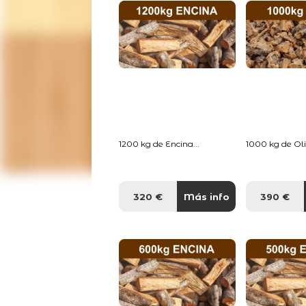
1200 kg de Encina...
1000 kg de Oliv
320 €
Más info
390 €