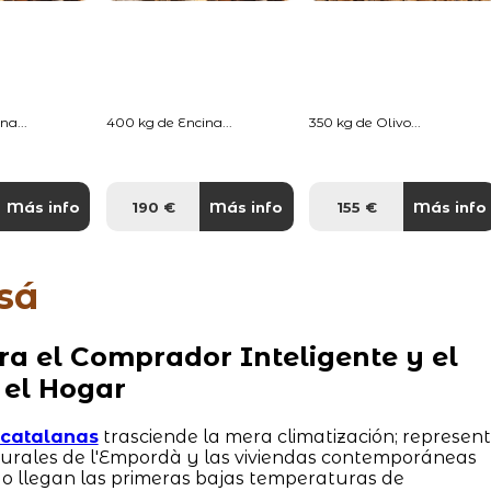
na...
400 kg de Encina...
350 kg de Olivo...
Más info
190 €
Más info
155 €
Más info
sá
ra el Comprador Inteligente y el
 el Hogar
s catalanas
trasciende la mera climatización; represen
 rurales de l'Empordà y las viviendas contemporáneas
o llegan las primeras bajas temperaturas de