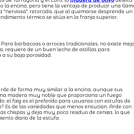
s de Tarragona y el Ebro, la
madera de olivo
deleita
mo la encina, pero tiene la ventaja de producir una llam
a "nerviosa", retorcida, que al quemarse desprende un
dimiento térmico se sitúa en la franja superior,
 Para barbacoas o arroces tradicionales, no existe mej
ina, requiere de un buen lecho de astillas para
a su baja porosidad.
 Arde de forma muy similar a la encina, aunque sus
 una madera muy noble que proporciona un fuego
o, el faig es el preferido para usuarios con estufas de
o? Es de las variedades que menos ensucian. Arde con
s chispas y deja muy poco residuo de ceniza, lo que
ento diario de la estufa.