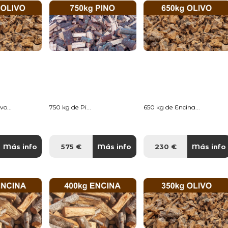
o...
750 kg de Pi...
650 kg de Encina...
Más info
575 €
Más info
230 €
Más info