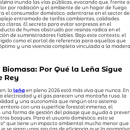
alzina inunda las vías públicas, evocando que, frente a
alor por radiación y el ambiente de un hogar de fuego
ra el consumidor doméstico, adentrarse en el sector de
plejo entramado de tarifas cambiantes, calidades
co claras. El secreto para evitar sorpresas en el
ducto de humos obstruido por resinas radica en el
ión de suministradores fiables. Bajo este contexto, el
rigido como el portal de referencia para aquellos que
óptimo y una vivencia completa vinculada a la madera
a Biomasa: Por Qué la Leña Sigue
e Rey
en, la
leña
en pleno 2026 está más viva que nunca. En
la electricidad y el gas parecen una montaña rusa, la
bilidad y una autonomía que ningún otro sistema
 territorio con una superficie forestal inmensa, el
una forma de gestión del paisaje que ayuda a preven
tros bosques. Para el usuario doméstico, esto se
ero" que tiene un impacto ambiental mucho menor que
que se sigan unas pautas de eficiencia que la normativ