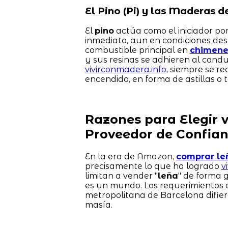
El Pino (Pi) y las Maderas 
El
pino
actúa como el iniciador por
inmediato, aun en condiciones des
combustible principal en
chimenea
y sus resinas se adhieren al condu
vivirconmadera.info
, siempre se r
encendido, en forma de astillas o
Razones para Elegir 
Proveedor de Confia
En la era de Amazon,
comprar le
precisamente lo que ha logrado
v
limitan a vender "
leña
" de forma 
es un mundo. Los requerimientos 
metropolitana de Barcelona difie
masía.