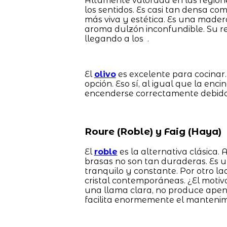
Altamente valorada en las regione
los sentidos. Es casi tan densa co
más viva y estética. Es una mader
aroma dulzón inconfundible. Su ren
llegando a los .
El
olivo
es excelente para cocinar.
opción. Eso sí, al igual que la enc
encenderse correctamente debido 
Roure (Roble) y Faig (Haya)
El
roble
es la alternativa clásica.
brasas no son tan duraderas. Es
tranquilo y constante. Por otro lad
cristal contemporáneas. ¿El motiv
una llama clara, no produce apena
facilita enormemente el mantenimi