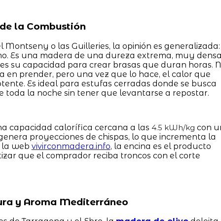
a de la Combustión
l Montseny o las Guilleries, la opinión es generalizada:
remo. Es una madera de una dureza extrema, muy dens
 es su capacidad para crear brasas que duran horas. 
a en prender, pero una vez que lo hace, el calor que
ente. Es ideal para estufas cerradas donde se busca
toda la noche sin tener que levantarse a repostar.
a capacidad calorífica cercana a las
con u
4.5 kWh/kg
genera proyecciones de chispas, lo que incrementa la
n la web
vivirconmadera.info
, la encina es el producto
tizar que el comprador reciba troncos con el corte
 Pura y Aroma Mediterráneo